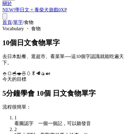
關於
NEW!
學日文 +
養柴犬
遊戲
0
XP
首頁
/
單字
/
食物
Vocabulary ・ 食物
10個日文食物單字
去日本點餐、逛超市、看菜單──這10個字認識就能吃遍天
下。
🍚
🍞
🥣
🍣
🍜
🥚
🥬
🥩
🍙
🍛
今天的目標
5分鐘學會
10
個
日文
食物
單字
流程很簡單：
1
看圖認字
一個一個記，可以聽發音
2