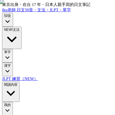
東京出身・在台 17 年・日本人親手寫的日文筆記
Iku老師
日文
50音・文法・JLPT・單字
50音
NEW!
文法
單字
漢字
JLPT 練習（NEW）
閱讀內容
我的