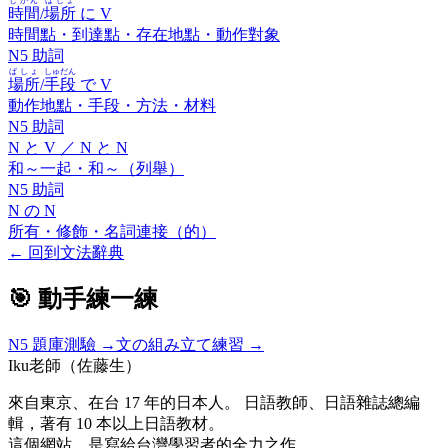
じかん
ばしょ
時間
/
場所
に
V
時間點・到達點・存在地點・動作對象
N5 助詞
ばしょ
しゅだん
場所
/
手段
で
V
動作地點・手段・方法・材料
N5 助詞
N
と
V ／ N
と
N
和～一起・和～（列舉）
N5 助詞
N
の
N
所有・修飾・名詞連接（的）
←
回到文法辭典
🎯 動手練一練
N5
題庫測驗 →
文の組み立て練習 →
Iku老師（佐藤生）
來自東京、在台 17 年的日本人。 日語教師、日語雜誌總編
輯，著有 10 本以上日語教材。
這個網站，是寫給台灣學習者的全力之作。