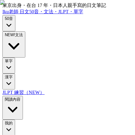
東京出身・在台 17 年・日本人親手寫的日文筆記
Iku老師
日文
50音・文法・JLPT・單字
50音
NEW!
文法
單字
漢字
JLPT 練習（NEW）
閱讀內容
我的