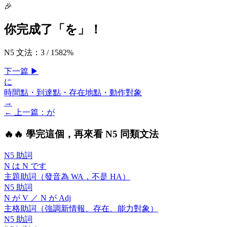
🎉
你完成了「
を
」！
N5 文法
：
3
/
158
2
%
下一
篇
▶
に
時間點・到達點・存在地點・動作對象
→
← 上一
篇
：
が
🔥
🔥 學完這個，再來看 N5 同類文法
N5 助詞
N
は
N です
主題助詞（發音為 WA，不是 HA）
N5 助詞
N
が
V ／ N
が
Adj
主格助詞（強調新情報、存在、能力對象）
N5 助詞