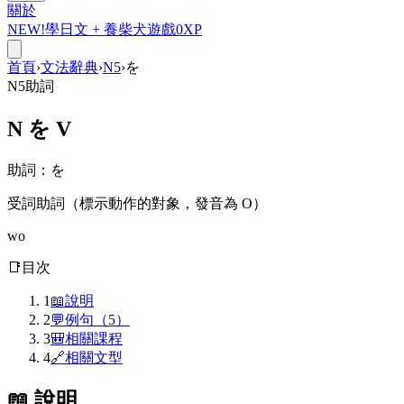
關於
NEW!
學日文 +
養柴犬
遊戲
0
XP
首頁
›
文法辭典
›
N5
›
を
N5
助詞
N
を
V
助詞
：
を
受詞助詞（標示動作的對象，發音為 O）
wo
📑
目次
1
📖
說明
2
💬
例句（5）
3
🎒
相關課程
4
🔗
相關文型
📖 說明