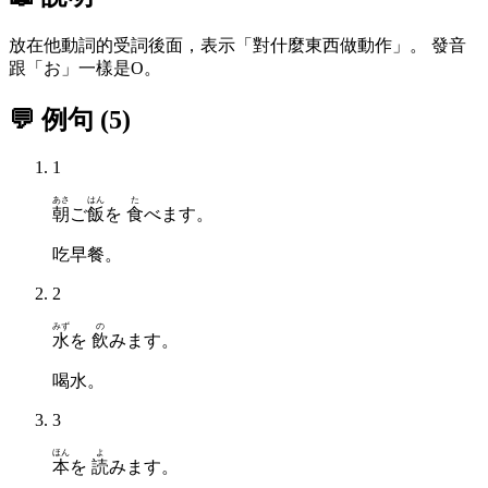
放在他動詞的受詞後面，表示「對什麼東西做動作」。 發音
跟「お」一樣是O。
💬 例句
(
5
)
1
あさ
はん
た
朝
ご
飯
を
食
べます。
吃早餐。
2
みず
の
水
を
飲
みます。
喝水。
3
ほん
よ
本
を
読
みます。