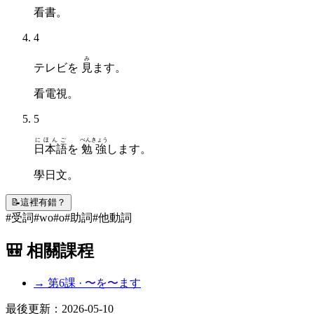
看書。
4
み
テレビを
見
ます。
看電視。
5
にほんご
べんきょう
日本語
を
勉強
します。
學日文。
📝
這裡有錯？
#
受詞
#
wo
#
o
#
助詞
#
他動詞
🎒 相關課程
→ 第
6
課 ·
〜を〜ます
最後更新：
2026-05-10