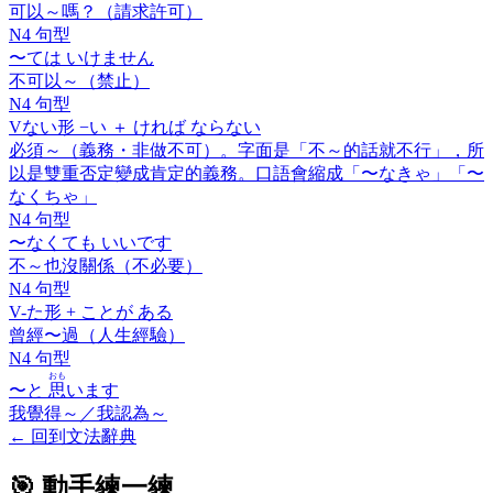
可以～嗎？（請求許可）
N4 句型
〜ては いけません
不可以～（禁止）
N4 句型
V
ない
形 −い ＋
ければ ならない
必須～（義務・非做不可）。字面是「不～的話就不行」，所
以是雙重否定變成肯定的義務。口語會縮成「〜なきゃ」「〜
なくちゃ」
N4 句型
〜なくても いいです
不～也沒關係（不必要）
N4 句型
V-
た
形 +
ことが ある
曾經〜過（人生經驗）
N4 句型
おも
〜と
思
います
我覺得～／我認為～
←
回到文法辭典
🎯 動手練一練