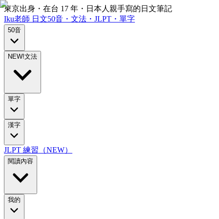
東京出身・在台 17 年・日本人親手寫的日文筆記
Iku老師
日文
50音・文法・JLPT・單字
50音
NEW!
文法
單字
漢字
JLPT 練習（NEW）
閱讀內容
我的