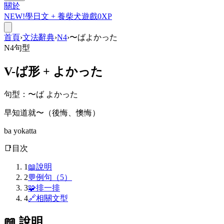
關於
NEW!
學日文 +
養柴犬
遊戲
0
XP
首頁
›
文法辭典
›
N4
›
〜ばよかった
N4
句型
V-
ば
形 +
よかった
句型
：
〜ば よかった
早知道就〜（後悔、懊悔）
ba yokatta
📑
目次
1
📖
說明
2
💬
例句（5）
3
🧩
排一排
4
🔗
相關文型
📖 說明