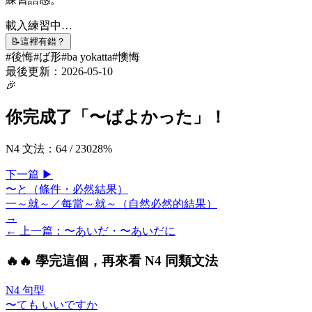
載入練習中…
📝
這裡有錯？
#
後悔
#
ば形
#
ba yokatta
#
懊悔
最後更新：
2026-05-10
🎉
你完成了「
〜ばよかった
」！
N4 文法
：
64
/
230
28
%
下一
篇
▶
〜と（條件・必然結果）
一～就～／每當～就～（自然必然的結果）
→
← 上一
篇
：
〜あいだ・〜あいだに
🔥
🔥 學完這個，再來看 N4 同類文法
N4 句型
〜ても いいですか