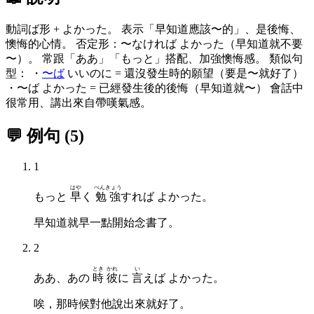
動詞ば形 + よかった。 表示「早知道應該〜的」、是後悔、
懊悔的心情。 否定形：〜なければ よかった（早知道就不要
〜）。 常跟「ああ」「もっと」搭配、加強懊悔感。 類似句
型： ・
〜ば
いいのに = 還沒發生時的願望（要是〜就好了）
・〜ば よかった = 已經發生後的後悔（早知道就〜） 會話中
很常用、講出來自帶嘆氣感。
💬 例句
(
5
)
1
はや
べんきょう
もっと
早
く
勉強
すれば よかった。
早知道就早一點開始念書了。
2
とき
かれ
い
ああ、あの
時
彼
に
言
えば よかった。
唉，那時候對他說出來就好了。