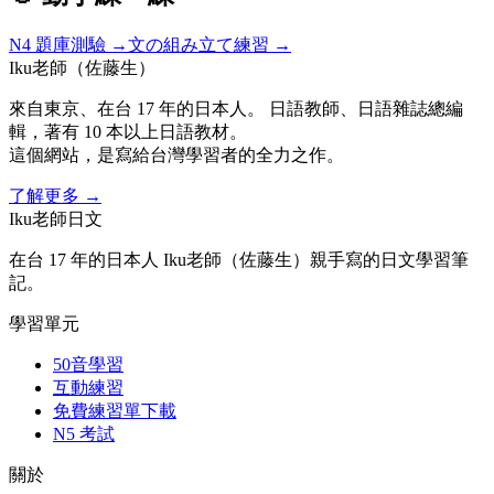
N4
題庫測驗 →
文の組み立て練習 →
Iku老師（佐藤生）
來自東京、在台 17 年的日本人。 日語教師、日語雜誌總編
輯，著有 10 本以上日語教材。
這個網站，是寫給台灣學習者的全力之作。
了解更多
→
Iku老師日文
在台 17 年的日本人 Iku老師（佐藤生）親手寫的日文學習筆
記。
學習單元
50音學習
互動練習
免費練習單下載
N5 考試
關於