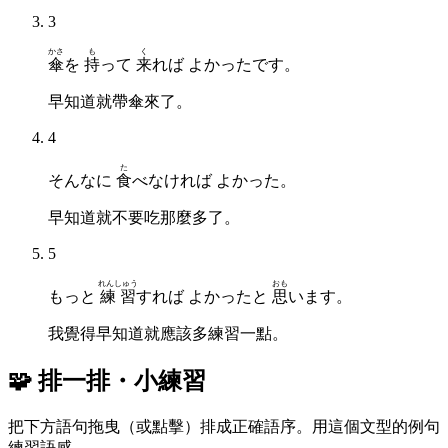
3
かさ
も
く
傘
を
持
って
来
れば よかったです。
早知道就帶傘來了。
4
た
そんなに
食
べなければ よかった。
早知道就不要吃那麼多了。
5
れんしゅう
おも
もっと
練習
すれば よかったと
思
います。
我覺得早知道就應該多練習一點。
🧩 排一排・小練習
把下方語句拖曳（或點擊）排成正確語序。用這個文型的例句
練習語感。