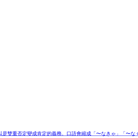
以是雙重否定變成肯定的義務。口語會縮成「〜なきゃ」「〜な