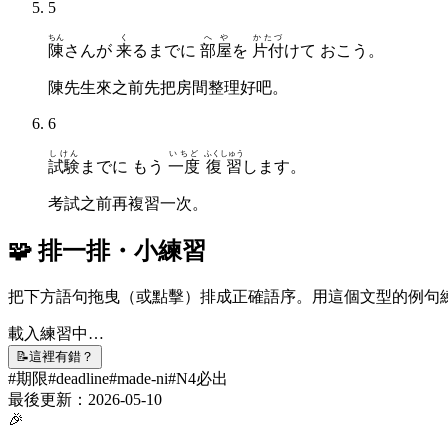
5
ちん
く
へや
かたづ
陳
さんが
来
るまでに
部屋
を
片付
けて おこう。
陳先生來之前先把房間整理好吧。
6
しけん
いちど
ふくしゅう
試験
までに もう
一度
復習
します。
考試之前再複習一次。
🧩 排一排・小練習
把下方語句拖曳（或點擊）排成正確語序。用這個文型的例句
載入練習中…
📝
這裡有錯？
#
期限
#
deadline
#
made-ni
#
N4必出
最後更新：
2026-05-10
🎉