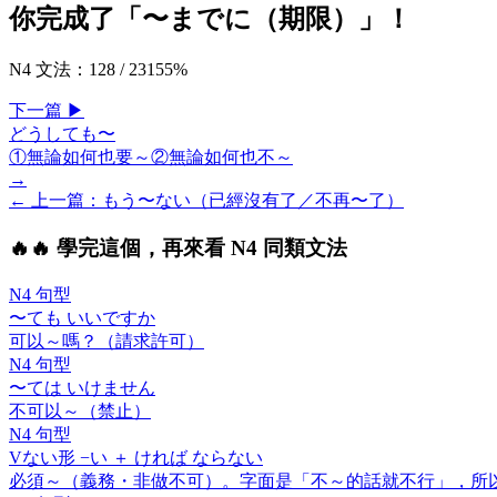
你完成了「
〜までに（期限）
」！
N4 文法
：
128
/
231
55
%
下一
篇
▶
どうしても〜
①無論如何也要～②無論如何也不～
→
← 上一
篇
：
もう〜ない（已經沒有了／不再〜了）
🔥
🔥 學完這個，再來看 N4 同類文法
N4 句型
〜ても いいですか
可以～嗎？（請求許可）
N4 句型
〜ては いけません
不可以～（禁止）
N4 句型
V
ない
形 −い ＋
ければ ならない
必須～（義務・非做不可）。字面是「不～的話就不行」，所