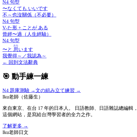
N4 句型
〜なくても いいです
不～也沒關係（不必要）
N4 句型
V-
た
形 +
ことが ある
曾經〜過（人生經驗）
N4 句型
おも
〜と
思
います
我覺得～／我認為～
←
回到文法辭典
🎯 動手練一練
N4
題庫測驗 →
文の組み立て練習 →
Iku老師（佐藤生）
來自東京、在台 17 年的日本人。 日語教師、日語雜誌總編輯，
這個網站，是寫給台灣學習者的全力之作。
了解更多
→
Iku老師日文