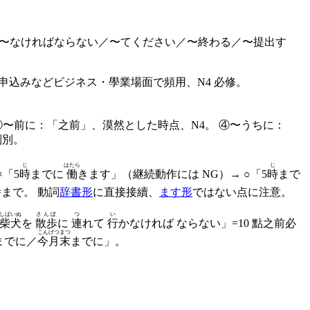
「〜なければならない／〜てください／〜終わる／〜提出す
・申込みなどビジネス・學業場面で頻用、N4 必修。
 ③〜前に：「之前」、漠然とした時点、N4。 ④〜うちに：
判別。
じ
はたら
じ
×「5
時
までに
働
きます」（継続動作には NG）→ ○「5
時
まで
まで。 動詞
辞書形
に直接接續、
ます形
ではない点に注意。
しばいぬ
さんぽ
つ
い
柴犬
を
散歩
に
連
れて
行
かなければ ならない」=10 點之前必
こんげつまつ
までに／
今月末
までに」。