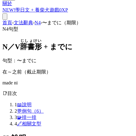
關於
NEW!
學日文 +
養柴犬
遊戲
0
XP
首頁
›
文法辭典
›
N4
›
〜までに（期限）
N4
句型
じしょけい
N／V
辞書形
+
までに
句型
：
〜までに
在～之前（截止期限）
made ni
📑
目次
1
📖
說明
2
💬
例句（6）
3
🧩
排一排
4
🔗
相關文型