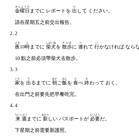
きんようび
だ
金曜日
までに レポートを
出
して ください。
請在星期五之前交出報告。
2
よる
じ
しばいぬ
さんぽ
つ
い
夜
10
時
までに
柴犬
を
散歩
に
連
れて
行
かなければ なら
10 點之前必須帶柴犬去散步。
3
いえ
で
あさ
はん
た
お
家
を
出
るまでに
朝
ご
飯
を
食
べ
終
わって おく。
在出門之前要先把早餐吃完。
4
らいしゅう
あたら
ひつよう
来週
までに
新
しい パスポートが
必要
だ。
下星期之前需要新護照。