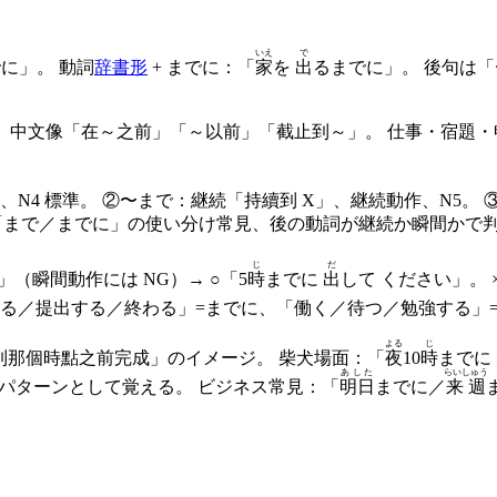
いえ
で
に」。 動詞
辞書形
+ までに：「
家
を
出
るまでに」。 後句は
 概念。 中文像「在～之前」「～以前」「截止到～」。 仕事・宿題
、N4 標準。 ②〜まで：継続「持續到 X」、継続動作、N5。
試験で「まで／までに」の使い分け常見、後の動詞が継続か瞬間かで
じ
だ
」（瞬間動作には NG）→ ○「5
時
までに
出
して ください」。 
る／提出する／終わる」=までに、「働く／待つ／勉強する」=
よる
じ
到那個時點之前完成」のイメージ。 柴犬場面：「
夜
10
時
までに
あした
らいしゅう
固定パターンとして覚える。 ビジネス常見：「
明日
までに／
来週