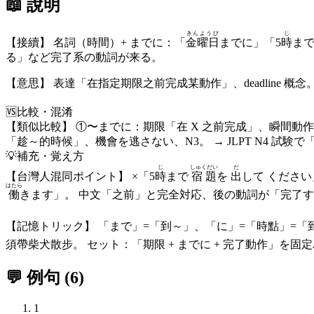
📖 說明
きんようび
じ
【接續】 名詞（時間）+ までに：「
金曜日
までに」「5
時
まで
る」など完了系の動詞が来る。
【意思】 表達「在指定期限之前完成某動作」、deadline
🆚
比較・混淆
【類似比較】 ①〜までに：期限「在 X 之前完成」、瞬間動作
「趁～的時候」、機會を逃さない、N3。 → JLPT N4 
💡
補充・覚え方
じ
しゅくだい
だ
【台灣人混同ポイント】 ×「5
時
まで
宿題
を
出
して ください
はたら
働
きます」。 中文「之前」と完全対応、後の動詞が「完了す
【記憶トリック】 「まで」=「到～」、「に」=「時點」=「
須帶柴犬散步。 セット：「期限 + までに + 完了動作」を
💬 例句
(
6
)
1