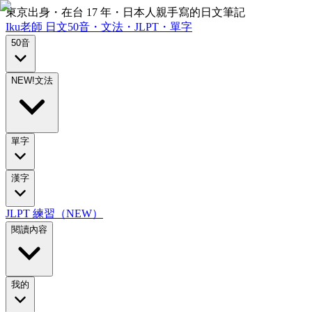
東京出身・在台 17 年・日本人親手寫的日文筆記
Iku老師
日文
50音・文法・JLPT・單字
50音
NEW!
文法
單字
漢字
JLPT 練習（NEW）
閱讀內容
我的