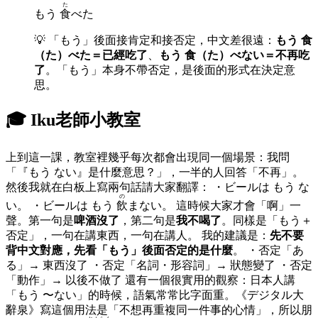
た
もう
食
べた
💡
「もう」後面接肯定和接否定，中文差很遠：
もう 食
（た）べた＝已經吃了
、
もう 食（た）べない＝不再吃
了
。「もう」本身不帶否定，是後面的形式在決定意
思。
🎓 Iku老師小教室
上到這一課，教室裡幾乎每次都會出現同一個場景：我問
「『もう ない』是什麼意思？」，一半的人回答「不再」。
然後我就在白板上寫兩句話請大家翻譯： ・ビールは もう な
の
い。 ・ビールは もう
飲
まない。 這時候大家才會「啊」一
聲。第一句是
啤酒沒了
，第二句是
我不喝了
。同樣是「もう＋
否定」，一句在講東西，一句在講人。 我的建議是：
先不要
背中文對應，先看「もう」後面否定的是什麼
。 ・否定「あ
る」→ 東西沒了 ・否定「名詞・形容詞」→ 狀態變了 ・否定
「動作」→ 以後不做了 還有一個很實用的觀察：日本人講
「もう 〜ない」的時候，語氣常常比字面重。《デジタル大
辭泉》寫這個用法是「不想再重複同一件事的心情」，所以朋