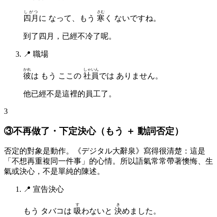
しがつ
さむ
四月
に なって、もう
寒
く ないですね。
到了四月，已經不冷了呢。
📍
職場
かれ
しゃいん
彼
は もう ここの
社員
では ありません。
他已經不是這裡的員工了。
3
③不再做了・下定決心（もう ＋ 動詞否定）
否定的對象是動作。《デジタル大辭泉》寫得很清楚：這是
「不想再重複同一件事」的心情。所以語氣常常帶著懊悔、生
氣或決心，不是單純的陳述。
📍
宣告決心
す
き
もう タバコは
吸
わないと
決
めました。