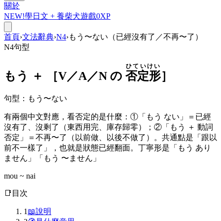
關於
NEW!
學日文 +
養柴犬
遊戲
0
XP
首頁
›
文法辭典
›
N4
›
もう〜ない（已經沒有了／不再〜了）
N4
句型
ひていけい
もう
＋ ［V／A／N の
否定形
］
句型
：
もう〜ない
有兩個中文對應，看否定的是什麼：①「もう ない」＝已經
沒有了、沒剩了（東西用完、庫存歸零）；②「もう ＋ 動詞
否定」＝不再〜了（以前做、以後不做了）。共通點是「跟以
前不一樣了」，也就是狀態已經翻面。丁寧形是「もう あり
ません」「もう 〜ません」
mou ~ nai
📑
目次
1
📖
說明