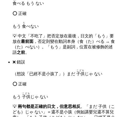
食
べる もう ない
⭕ 正確
た
もう
食
べない
💡
中文「不吃了」把否定放在最後，日文的「もう」要
放在
最前面
，否定則變在動詞本身（食（た）べる → 食
（た）べない）。「もう」是副詞，位置在被修飾的述
語
之前
。
❌ 錯誤
こども
（想說「已經不是小孩了」）まだ
子供
じゃ ない
⭕ 正確
こども
もう
子供
じゃ ない
💡
兩句都是正確的日文，但意思相反
。「まだ 子供（こ
ども）じゃ ない」＝還不是小孩（例如講嬰兒還不算兒