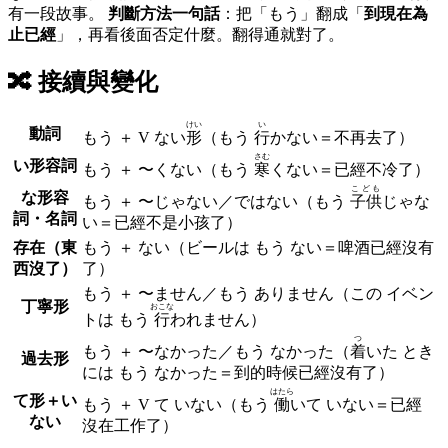
有一段故事。
判斷方法一句話
：把「もう」翻成「
到現在為
止已經
」，再看後面否定什麼。翻得通就對了。
🔀
接續與變化
けい
い
動詞
もう ＋ V ない
形
（もう
行
かない＝不再去了）
さむ
い形容詞
もう ＋ 〜くない
（もう
寒
くない＝已經不冷了）
こども
な形容
もう ＋ 〜じゃない／ではない
（もう
子供
じゃな
詞・名詞
い＝已經不是小孩了）
存在（東
もう ＋
ない
（ビールは もう ない＝啤酒已經沒有
西沒了）
了）
もう ＋ 〜
ません
／もう
ありません
（この イベン
丁寧形
おこな
トは もう
行
われません）
つ
もう ＋ 〜
なかった
／もう
なかった
（
着
いた とき
過去形
には もう なかった＝到的時候已經沒有了）
はたら
て形＋い
もう ＋ V て いない
（もう
働
いて いない＝已經
ない
沒在工作了）