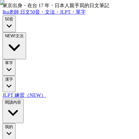
東京出身・在台 17 年・日本人親手寫的日文筆記
Iku老師
日文
50音・文法・JLPT・單字
50音
NEW!
文法
單字
漢字
JLPT 練習（NEW）
閱讀內容
我的