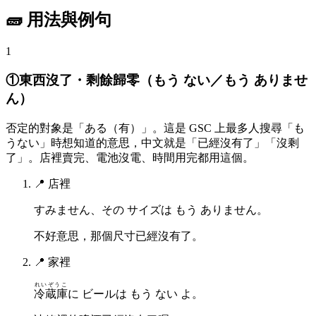
🧱 用法與例句
1
①東西沒了・剩餘歸零（もう ない／もう ありませ
ん）
否定的對象是「ある（有）」。這是 GSC 上最多人搜尋「も
うない」時想知道的意思，中文就是「已經沒有了」「沒剩
了」。店裡賣完、電池沒電、時間用完都用這個。
📍
店裡
すみません、その サイズは もう ありません。
不好意思，那個尺寸已經沒有了。
📍
家裡
れいぞうこ
冷蔵庫
に ビールは もう ない よ。