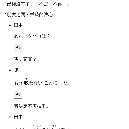
「已經沒有了」，不是「不再」。
📍
朋友之間・戒菸的決心
田中
あれ、タバコは？
🔊
咦，菸呢？
陳
す
もう
吸
わない ことに した。
🔊
我決定不再抽了。
田中
こんど
つづ