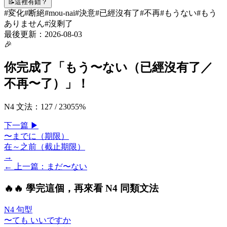
📝
這裡有錯？
#
変化
#
断絕
#
mou-nai
#
決意
#
已經沒有了
#
不再
#
もうない
#
もう
ありません
#
沒剩了
最後更新：
2026-08-03
🎉
你完成了「
もう〜ない（已經沒有了／
不再〜了）
」！
N4 文法
：
127
/
230
55
%
下一
篇
▶
〜までに（期限）
在～之前（截止期限）
→
← 上一
篇
：
まだ〜ない
🔥
🔥 學完這個，再來看 N4 同類文法
N4 句型
〜ても いいですか