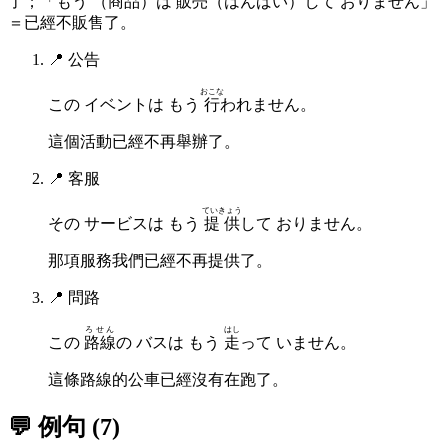
了；「もう （商品）は 販売（はんばい）して おりません」
＝已經不販售了。
📍
公告
おこな
この イベントは もう
行
われません。
這個活動已經不再舉辦了。
📍
客服
ていきょう
その サービスは もう
提供
して おりません。
那項服務我們已經不再提供了。
📍
問路
ろせん
はし
この
路線
の バスは もう
走
って いません。
這條路線的公車已經沒有在跑了。
💬 例句
(
7
)