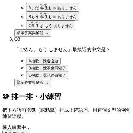
がくせい
A
まだ
学生
じゃ ありません
がくせい
B
もう
学生
じゃ ありません
がくせい
C
学生
は もう ありません
顯示答案與解說 →
Q
3
「ごめん、もう しません」最接近的中文是？
A
抱歉，我還沒做
B
抱歉，我不會再犯了
C
抱歉，我已經做完了
顯示答案與解說 →
🧩 排一排・小練習
把下方語句拖曳（或點擊）排成正確語序。用這個文型的例句
練習語感。
載入練習中…