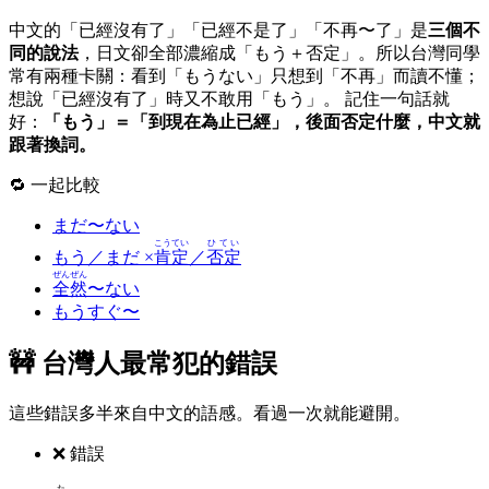
中文的「已經沒有了」「已經不是了」「不再〜了」是
三個不
同的說法
，日文卻全部濃縮成「もう＋否定」。所以台灣同學
常有兩種卡關：看到「もうない」只想到「不再」而讀不懂；
想說「已經沒有了」時又不敢用「もう」。 記住一句話就
好：
「もう」＝「到現在為止已經」，後面否定什麼，中文就
跟著換詞。
🔁 一起比較
まだ〜ない
こうてい
ひてい
もう／まだ ×
肯定
／
否定
ぜんぜん
全然
〜ない
もうすぐ〜
🚧 台灣人最常犯的錯誤
這些錯誤多半來自中文的語感。看過一次就能避開。
❌ 錯誤
た