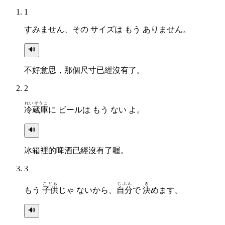
1
すみません、その サイズは もう ありません。
🔊
不好意思，那個尺寸已經沒有了。
2
れいぞうこ
冷蔵庫
に ビールは もう ない よ。
🔊
冰箱裡的啤酒已經沒有了喔。
3
こども
じぶん
き
もう
子供
じゃ ないから、
自分
で
決
めます。
🔊