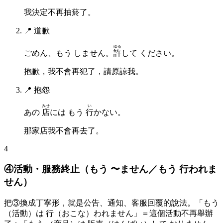
我決定不再抽菸了。
📍
道歉
ゆる
ごめん、もう しません。
許
して ください。
抱歉，我不會再犯了，請原諒我。
📍
抱怨
みせ
い
あの
店
には もう
行
かない。
那家店我不會再去了。
4
④活動・服務終止（もう 〜ません／もう 行われま
せん）
把③換成丁寧形，就是公告、通知、客服回覆的說法。「もう
（活動）は 行（おこな）われません」＝這個活動不再舉辦