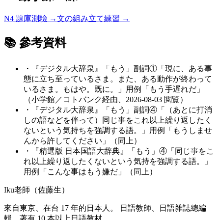
N4
題庫測驗 →
文の組み立て練習 →
📚 參考資料
・
『デジタル大辞泉』「もう」副詞①「現に、ある事
態に立ち至っているさま。また、ある動作が終わって
いるさま。もはや。既に。」用例「もう手遅れだ」
（小学館／コトバンク経由、2026-08-03 閲覧）
・
『デジタル大辞泉』「もう」副詞④「（あとに打消
しの語などを伴って）同じ事をこれ以上繰り返したく
ないという気持ちを強調する語。」用例「もうしませ
んから許してください」（同上）
・
『精選版 日本国語大辞典』「もう」④「同じ事をこ
れ以上繰り返したくないという気持を強調する語。」
用例「こんな事はもう嫌だ」（同上）
Iku老師（佐藤生）
來自東京、在台 17 年的日本人。 日語教師、日語雜誌總編
輯，著有 10 本以上日語教材。