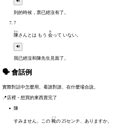
🔊
到的時候，票已經沒有了。
7
ちん
あ
陳
さんとは もう
会
って いない。
🔊
我已經沒和陳先生見面了。
🗣 會話例
實際對話中怎麼用。看誰對誰、在什麼場合說。
📍
店裡・想買的東西賣完了
陳
くつ
すみません、この
靴
の 25センチ、ありますか。