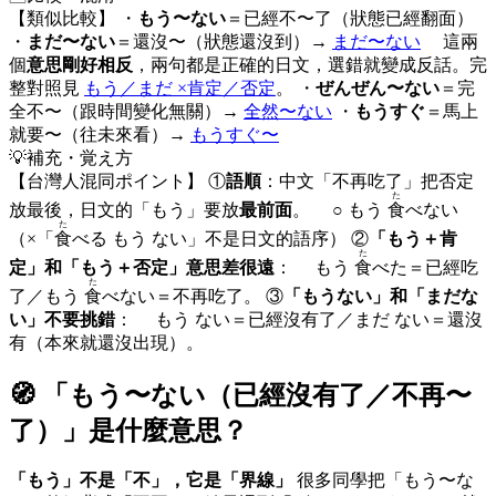
【類似比較】 ・
もう〜ない
＝已經不〜了（狀態已經翻面）
・
まだ〜ない
＝還沒〜（狀態還沒到）→
まだ〜ない
這兩
個
意思剛好相反
，兩句都是正確的日文，選錯就變成反話。完
整對照見
もう／まだ ×肯定／否定
。 ・
ぜんぜん〜ない
＝完
全不〜（跟時間變化無關）→
全然〜ない
・
もうすぐ
＝馬上
就要〜（往未來看）→
もうすぐ〜
💡
補充・覚え方
【台灣人混同ポイント】 ①
語順
：中文「不再吃了」把否定
た
放最後，日文的「もう」要放
最前面
。 ○ もう
食
べない
た
（×「
食
べる もう ない」不是日文的語序） ②
「もう＋肯
た
定」和「もう＋否定」意思差很遠
： もう
食
べた＝已經吃
た
了／もう
食
べない＝不再吃了。 ③
「もうない」和「まだな
い」不要挑錯
： もう ない＝已經沒有了／まだ ない＝還沒
有（本來就還沒出現）。
🧭 「
もう〜ない（已經沒有了／不再〜
了）
」是什麼意思？
「もう」不是「不」，它是「界線」
很多同學把「もう〜な