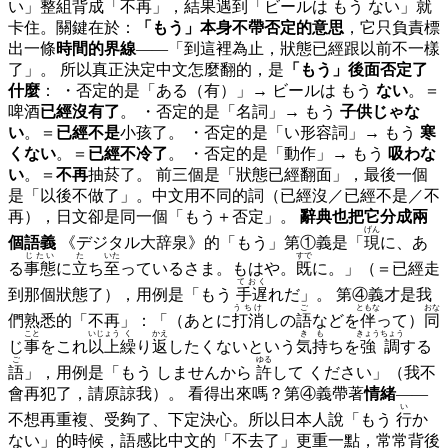
い」整組背成「不再」，結果遇到「ビールは もう ない」就
卡住。關鍵在於：
「もう」本身不帶否定的意思
，它只負責標
出一條
時間的界線
——「到這裡為止，狀態已經跟以前不一樣
了」。 所以真正決定中文怎麼翻的，是
「もう」後面否定了
什麼
： ・否定的是「ある（有）」→ ビールは もう
ない
。＝
啤酒
已經沒有了
。 ・否定的是「名詞」→ もう
子供じゃな
い
。＝
已經不是
小孩了。 ・否定的是「い形容詞」→ もう
寒
くない
。＝
已經不冷了
。 ・否定的是「動作」→ もう
吸わな
い
。＝
不再
抽菸了。 前三個是「狀態已經翻面」，最後一個
是「以後不做了」。中文用不同的詞（已經沒／已經不是／不
再），日文卻是同一個「もう＋否定」。
辭典也把它分成兩
げん
個語義
《デジタル大辞泉》的「もう」第①義是「
現
に、あ
じたい
た
いた
すで
る
事態
に
立
ち
至
っているさま。もはや。
既
に。」（＝已經走
ておく
到那個狀態了），用例是「もう
手遅
れだ」。 第④義才是我
うちけ
ご
ともな
おな
們熟悉的「不再」：「（あとに
打消
しの
語
などを
伴
って）
同
こと
いじょう
く
かえ
きも
きょうちょう
じ
事
をこれ
以上
繰
り
返
したくないという
気持
ちを
強調
する
ご
ゆる
語
」，用例是「もう しませんから
許
して ください」（我不
會再犯了，請原諒我）。 看得出來嗎？第④義帶著
情緒
——
い
不想再重複、受夠了、下定決心。所以日本人說「もう
行
か
ない」的時候，語感比中文的「不去了」更重一點，常常背後