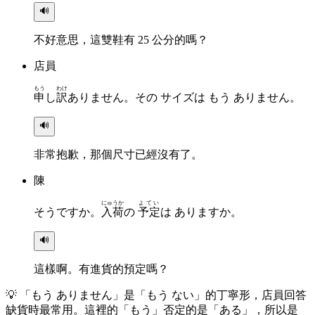
🔊
不好意思，這雙鞋有 25 公分的嗎？
店員
もう
わけ
申
し
訳
ありません。その サイズは もう ありません。
🔊
非常抱歉，那個尺寸已經沒有了。
陳
にゅうか
よてい
そうですか。
入荷
の
予定
は ありますか。
🔊
這樣啊。有進貨的預定嗎？
💡
「もう ありません」是「もう ない」的丁寧形，店員回答
缺貨時最常用。這裡的「もう」否定的是「ある」，所以是