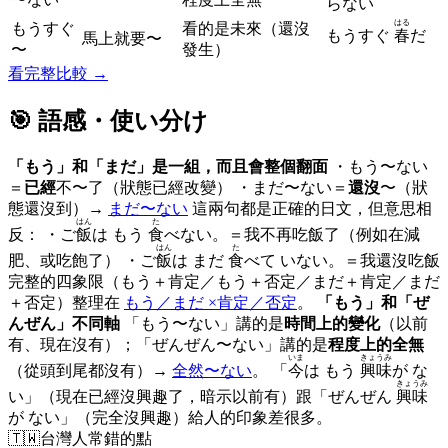
らない
はる
もうすぐ
看的是未來（還沒
もうすぐ
春
だ
馬上就要〜
〜
發生）
看完整比較 →
🎯 語感・使い分け
「もう」和「まだ」是一組，而且會整個翻面
・もう〜ない
＝
已經
不〜了（狀態已經改變） ・まだ〜ない＝
還沒
〜（狀
態還沒到）→
まだ〜ない
這兩句都是正確的日文，但意思相
はん
た
反： ・ご
飯
は もう
食
べない。＝我不再吃飯了（例如在減
はん
た
肥、或吃飽了） ・ご
飯
は まだ
食
べて いない。＝我還沒吃飯
完整的四象限（もう＋肯定／もう＋否定／まだ＋肯定／まだ
＋否定）整理在
もう／まだ ×肯定／否定
。
「もう」和「ぜ
んぜん」不同軸
「もう〜ない」講的是
時間上的變化
（以前
有、現在沒有）；「ぜんぜん〜ない」講的是
程度上的全無
いま
きょうみ
（從頭到尾都沒有）→
全然〜ない
。 「
今
は もう
興味
が な
きょうみ
い」（現在已經沒興趣了，暗示以前有）跟「ぜんぜん
興味
が ない」（完全沒興趣）給人的印象差很多。
🇹🇼
台灣人常錯的點