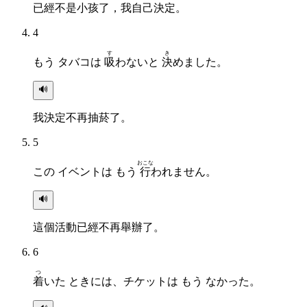
已經不是小孩了，我自己決定。
4
す
き
もう タバコは
吸
わないと
決
めました。
🔊
我決定不再抽菸了。
5
おこな
この イベントは もう
行
われません。
🔊
這個活動已經不再舉辦了。
6
つ
着
いた ときには、チケットは もう なかった。