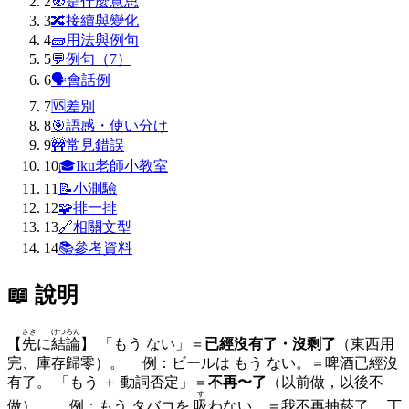
2
🧭
是什麼意思
3
🔀
接續與變化
4
🧱
用法與例句
5
💬
例句（7）
6
🗣
會話例
7
🆚
差別
8
🎯
語感・使い分け
9
🚧
常見錯誤
10
🎓
Iku老師小教室
11
📝
小測驗
12
🧩
排一排
13
🔗
相關文型
14
📚
參考資料
📖 說明
さき
けつろん
【
先
に
結論
】 「もう ない」＝
已經沒有了・沒剩了
（東西用
完、庫存歸零）。 例：ビールは もう ない。＝啤酒已經沒
有了。 「もう ＋ 動詞否定」＝
不再〜了
（以前做，以後不
す
做）。 例：もう タバコを
吸
わない。＝我不再抽菸了。 丁