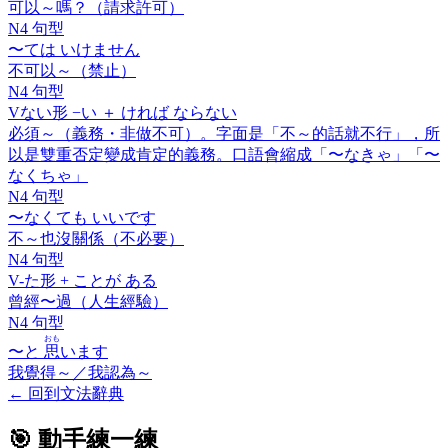
可以～嗎？（請求許可）
N4 句型
〜ては いけません
不可以～（禁止）
N4 句型
V
ない
形 −い ＋
ければ ならない
必須～（義務・非做不可）。字面是「不～的話就不行」，所
以是雙重否定變成肯定的義務。口語會縮成「〜なきゃ」「〜
なくちゃ」
N4 句型
〜なくても いいです
不～也沒關係（不必要）
N4 句型
V-
た
形 +
ことが ある
曾經〜過（人生經驗）
N4 句型
おも
〜と
思
います
我覺得～／我認為～
←
回到文法辭典
🎯 動手練一練