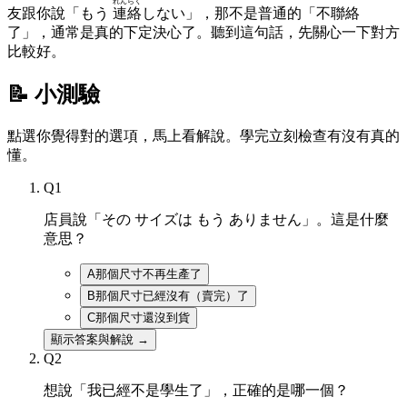
れんらく
友跟你說「もう
連絡
しない」，那不是普通的「不聯絡
了」，通常是真的下定決心了。聽到這句話，先關心一下對方
比較好。
📝 小測驗
點選你覺得對的選項，馬上看解說。學完立刻檢查有沒有真的
懂。
Q
1
店員說「その サイズは もう ありません」。這是什麼
意思？
A
那個尺寸不再生產了
B
那個尺寸已經沒有（賣完）了
C
那個尺寸還沒到貨
顯示答案與解說 →
Q
2
想說「我已經不是學生了」，正確的是哪一個？