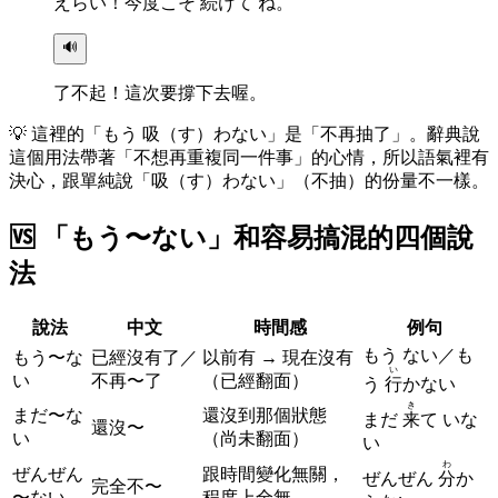
えらい！
今度
こそ
続
けて ね。
🔊
了不起！這次要撐下去喔。
💡
這裡的「もう 吸（す）わない」是「不再抽了」。辭典說
這個用法帶著「不想再重複同一件事」的心情，所以語氣裡有
決心，跟單純說「吸（す）わない」（不抽）的份量不一樣。
🆚
「もう〜ない」和容易搞混的四個說
法
說法
中文
時間感
例句
もう ない／も
もう〜な
已經沒有了／
以前有 → 現在沒有
い
い
不再〜了
（已經翻面）
う
行
かない
き
まだ〜な
還沒到那個狀態
まだ
来
て いな
還沒〜
い
（尚未翻面）
い
わ
ぜんぜん
跟時間變化無關，
ぜんぜん
分
か
完全不〜
〜ない
程度上全無