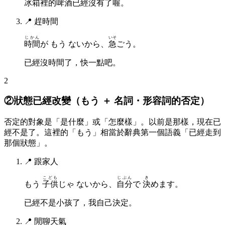
冰箱裡的啤酒已經沒有了喔。
📍
趕時間
じかん
いそ
時間
が もう ないから、
急
ごう。
已經沒時間了，快一點吧。
2
②狀態已經改變（もう ＋ 名詞・形容詞的否定）
否定的對象是「是什麼」或「怎麼樣」。以前是那樣，現在已
經不是了。這裡的「もう」相當於辭典第一個語義「已經走到
那個狀態」。
📍
跟家人
こども
じぶん
き
もう
子供
じゃ ないから、
自分
で
決
めます。
已經不是小孩了，我自己決定。
📍
閒聊天氣