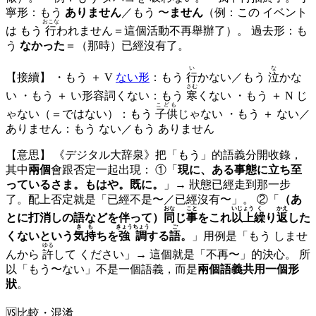
寧形：もう
ありません
／もう 〜
ません
（例：この イベント
おこな
は もう
行
われません＝這個活動不再舉辦了）。 過去形：も
う
なかった
＝（那時）已經沒有了。
い
な
【接續】 ・もう ＋ V
ない形
：もう
行
かない／もう
泣
かな
さむ
い ・もう ＋ い形容詞くない：もう
寒
くない ・もう ＋ N じ
こども
ゃない（＝ではない）：もう
子供
じゃない ・もう ＋ ない／
ありません：もう ない／もう ありません
【意思】 《デジタル大辞泉》把「もう」的語義分開收錄，
其中
兩個
會跟否定一起出現： ①「
現に、ある事態に立ち至
っているさま。もはや。既に。
」→ 狀態已經走到那一步
了。配上否定就是「已經不是〜／已經沒有〜」。 ②「
（あ
おな
こと
いじょう
く
かえ
とに打消しの語などを伴って）
同
じ
事
をこれ
以上
繰
り
返
した
きも
きょうちょう
ご
くないという
気持
ちを
強調
する
語
。
」用例是「もう しませ
ゆる
んから
許
して ください」→ 這個就是「不再〜」的決心。 所
以「もう〜ない」不是一個語義，而是
兩個語義共用一個形
狀
。
🆚
比較・混淆