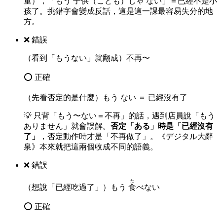
童），「もう 子供（こども）じゃ ない」＝已經不是小
孩了。挑錯字會變成反話，這是這一課最容易失分的地
方。
❌ 錯誤
（看到「もうない」就翻成）不再〜
⭕ 正確
（先看否定的是什麼）もう ない ＝ 已經沒有了
💡
只背「もう〜ない＝不再」的話，遇到店員說「もう
ありません」就會誤解。
否定「ある」時是「已經沒有
了」
，否定動作時才是「不再做了」。《デジタル大辭
泉》本來就把這兩個收成不同的語義。
❌ 錯誤
た
（想說「已經吃過了」）もう
食
べない
⭕ 正確