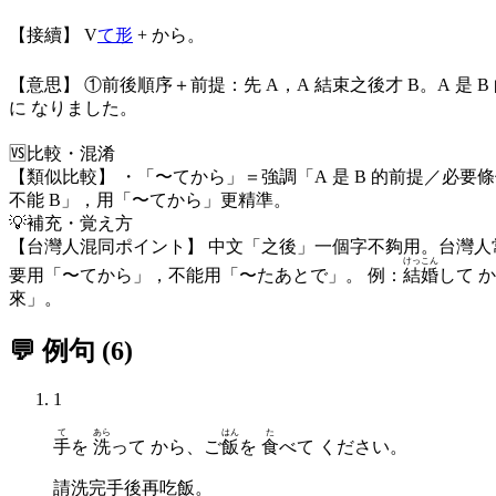
【接續】 V
て形
+ から。
【意思】 ①前後順序＋前提：先 A，A 結束之後才 B。A 是 
に なりました。
🆚
比較・混淆
【類似比較】 ・「〜てから」＝強調「A 是 B 的前提／必要條
不能 B」，用「〜てから」更精準。
💡
補充・覚え方
【台灣人混同ポイント】 中文「之後」一個字不夠用。台灣人常
けっこん
要用「〜てから」，不能用「〜たあとで」。 例：
結婚
して 
來」。
💬 例句
(
6
)
1
て
あら
はん
た
手
を
洗
って から、ご
飯
を
食
べて ください。
請洗完手後再吃飯。