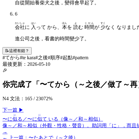
自從開始養柴犬之後，變得會早起了。
6
かいしゃ
はい
ほん
よ
じかん
すく
会社
に
入
って から、
本
を
読
む
時間
が
少
なく なりまし
進公司之後，看書的時間變少了。
📝
這裡有錯？
#
てから
#
te kara
#
之後
#
順序
#
起點
#
pattern
最後更新：
2026-05-10
🎉
你完成了「
〜てから（～之後／做了～再
N4 文法
：
165
/
230
72
%
下一
篇
▶
に
に
〜に
似
る／〜に
似
て いる（像～／和～相似）
像～／和～相似（外觀・性格・聲音）。助詞用「に」，而且
→
← 上一
篇
：
〜たあとで（～之後）