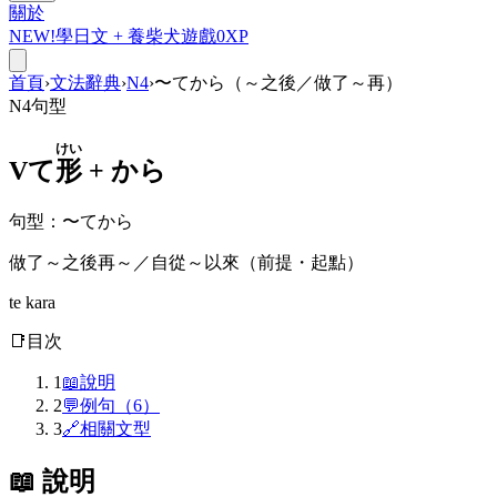
關於
NEW!
學日文 +
養柴犬
遊戲
0
XP
首頁
›
文法辭典
›
N4
›
〜てから（～之後／做了～再）
N4
句型
けい
Vて
形
+
から
句型
：
〜てから
做了～之後再～／自從～以來（前提・起點）
te kara
📑
目次
1
📖
說明
2
💬
例句（6）
3
🔗
相關文型
📖 說明