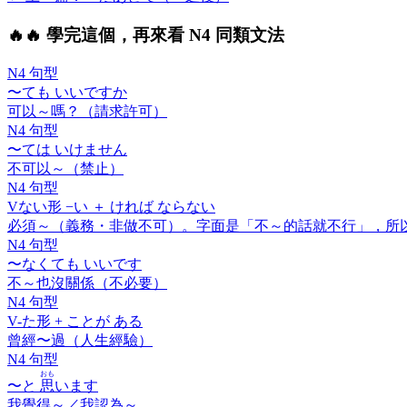
🔥
🔥 學完這個，再來看 N4 同類文法
N4 句型
〜ても いいですか
可以～嗎？（請求許可）
N4 句型
〜ては いけません
不可以～（禁止）
N4 句型
V
ない
形 −い ＋
ければ ならない
必須～（義務・非做不可）。字面是「不～的話就不行」，所
N4 句型
〜なくても いいです
不～也沒關係（不必要）
N4 句型
V-
た
形 +
ことが ある
曾經〜過（人生經驗）
N4 句型
おも
〜と
思
います
我覺得～／我認為～