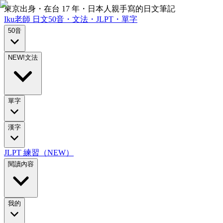
東京出身・在台 17 年・日本人親手寫的日文筆記
Iku老師
日文
50音・文法・JLPT・單字
50音
NEW!
文法
單字
漢字
JLPT 練習（NEW）
閱讀內容
我的