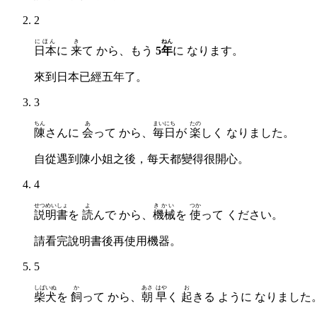
2
にほん
き
ねん
日本
に
来
て から、もう
5
年
に なります。
來到日本已經五年了。
3
ちん
あ
まいにち
たの
陳
さんに
会
って から、
毎日
が
楽
しく なりました。
自從遇到陳小姐之後，每天都變得很開心。
4
せつめいしょ
よ
きかい
つか
説明書
を
読
んで から、
機械
を
使
って ください。
請看完說明書後再使用機器。
5
しばいぬ
か
あさ
はや
お
柴犬
を
飼
って から、
朝
早
く
起
きる ように なりました