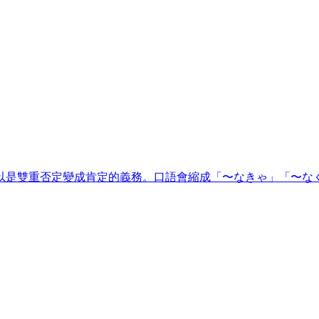
以是雙重否定變成肯定的義務。口語會縮成「〜なきゃ」「〜な