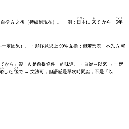
にほん
き
ごねん
：自從 A 之後（持續到現在）。 例：
日本
に
来
て から、
5年
一定因果）。 ・順序意思上 90% 互換；但若想表「不先 A 就
から」帶「A 是前提條件」的味道。 ・自從～以來 → 一定
こん
あと
婚
した
後
で → 文法可，但語感是單次時間點，不是「以