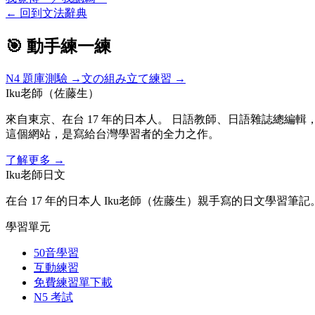
←
回到文法辭典
🎯 動手練一練
N4
題庫測驗 →
文の組み立て練習 →
Iku老師（佐藤生）
來自東京、在台 17 年的日本人。 日語教師、日語雜誌總編輯，
這個網站，是寫給台灣學習者的全力之作。
了解更多
→
Iku老師日文
在台 17 年的日本人 Iku老師（佐藤生）親手寫的日文學習筆記
學習單元
50音學習
互動練習
免費練習單下載
N5 考試