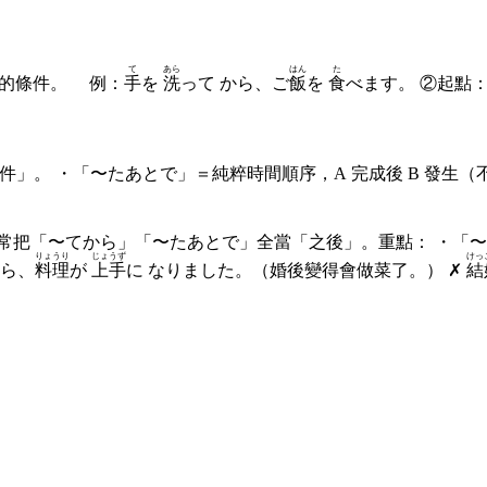
て
あら
はん
た
B 的條件。 例：
手
を
洗
って から、ご
飯
を
食
べます。 ②起點
件」。 ・「〜たあとで」＝純粹時間順序，A 完成後 B 發生（不
把「〜てから」「〜たあとで」全當「之後」。重點： ・「〜て
りょうり
じょうず
けっ
から、
料理
が
上手
に なりました。（婚後變得會做菜了。） ✗
結