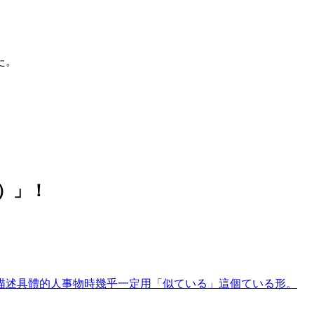
た。
）
」！
描述具體的人事物時幾乎一定用「似ている」這個ている形。