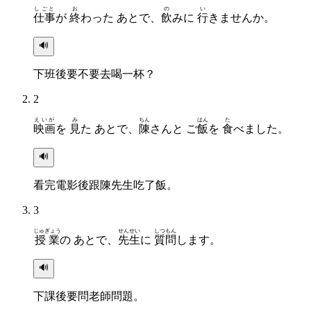
しごと
お
の
い
仕事
が
終
わった あとで、
飲
みに
行
きませんか。
🔊
下班後要不要去喝一杯？
2
えいが
み
ちん
はん
た
映画
を
見
た あとで、
陳
さんと ご
飯
を
食
べました。
🔊
看完電影後跟陳先生吃了飯。
3
じゅぎょう
せんせい
しつもん
授業
の あとで、
先生
に
質問
します。
🔊
下課後要問老師問題。