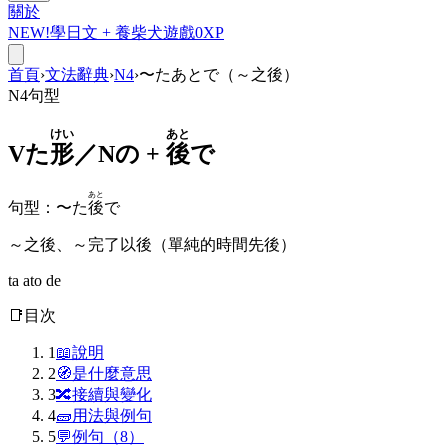
關於
NEW!
學日文 +
養柴犬
遊戲
0
XP
首頁
›
文法辭典
›
N4
›
〜たあとで（～之後）
N4
句型
けい
あと
Vた
形
／Nの +
後
で
あと
句型
：
〜た
後
で
～之後、～完了以後（單純的時間先後）
ta ato de
📑
目次
1
📖
說明
2
🧭
是什麼意思
3
🔀
接續與變化
4
🧱
用法與例句
5
💬
例句（8）