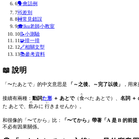
6
🗣
會話例
7
🆚
差別
8
🚧
常見錯誤
9
🎓
Iku老師小教室
10
📝
小測驗
11
🧩
排一排
12
🔗
相關文型
13
📚
參考資料
📖 說明
「〜たあとで」的中文意思是
「～之後、～完了以後」
，用來
た
接續有兩種：
動詞
た形
＋ あとで
（
食
べた あとで）、
名詞 ＋ 
の
い
た あとで、
飲
みに
行
きませんか）。
和很像的「〜てから」比：
「〜てから」帶著「A 是 B 的前
不必有因果關係。