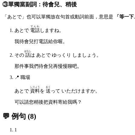
③單獨當副詞：待會兒、稍後
「あとで」也可以單獨放在句首或動詞前面，意思是
「等一下
でんわ
あとで
電話
しますね。
我待會兒打電話給你喔。
はなし
その
話
は あとで ゆっくり しましょう。
那件事我們待會兒再慢慢聊吧。
📍
職場
しりょう
おく
あとで
資料
を
送
って いただけますか。
可以請您稍後把資料寄給我嗎？
💬 例句
(
8
)
1