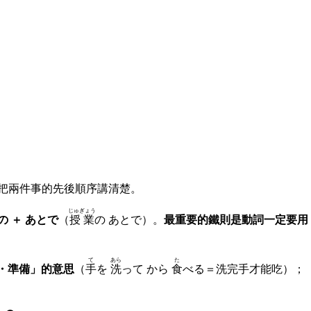
把兩件事的先後順序講清楚。
じゅぎょう
の ＋ あとで
（
授業
の あとで）。
最重要的鐵則是動詞一定要用
て
あら
た
提・準備」的意思
（
手
を
洗
って から
食
べる＝洗完手才能吃）；