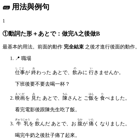
🧱 用法與例句
1
①動詞た形＋あとで：做完A之後做B
最基本的用法。前面的動作
完全結束
之後才進行後面的動作。
📍
職場
しごと
お
の
い
仕事
が
終
わった あとで、
飲
みに
行
きませんか。
下班後要不要去喝一杯？
えいが
み
ちん
はん
た
映画
を
見
た あとで、
陳
さんと ご
飯
を
食
べました。
看完電影後跟陳先生吃了飯。
ぎゅうにゅう
の
なか
いた
牛乳
を
飲
んだ あとで、お
腹
が
痛
く なりました。
喝完牛奶之後肚子痛了起來。