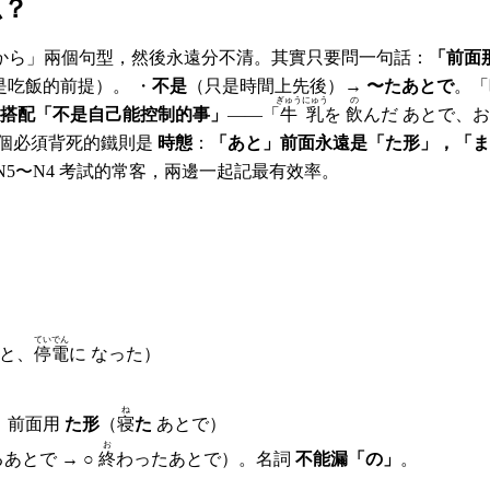
思？
から」兩個句型，然後永遠分不清。其實只要問一句話：
「前面
是吃飯的前提）。 ・
不是
（只是時間上先後）→
〜たあとで
。「
ぎゅうにゅう
の
搭配「不是自己能控制的事」
——「
牛乳
を
飲
んだ あとで、
怪，因為肚子痛不是喝牛奶的「目的」。 另一個必須背死的鐵則是
時態
：
「あと」前面永遠是「た形」，「ま
N5〜N4 考試的常客，兩邊一起記最有效率。
ていでん
あと、
停電
に なった）
ね
」前面用
た形
（
寝
た
あとで）
お
あとで → ○
終
わったあとで）。名詞
不能漏「の」
。