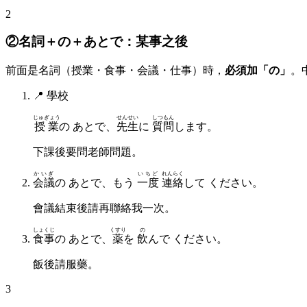
2
②名詞＋の＋あとで：某事之後
前面是名詞（授業・食事・会議・仕事）時，
必須加「の」
。
📍
學校
じゅぎょう
せんせい
しつもん
授業
の あとで、
先生
に
質問
します。
下課後要問老師問題。
かいぎ
いちど
れんらく
会議
の あとで、もう
一度
連絡
して ください。
會議結束後請再聯絡我一次。
しょくじ
くすり
の
食事
の あとで、
薬
を
飲
んで ください。
飯後請服藥。
3