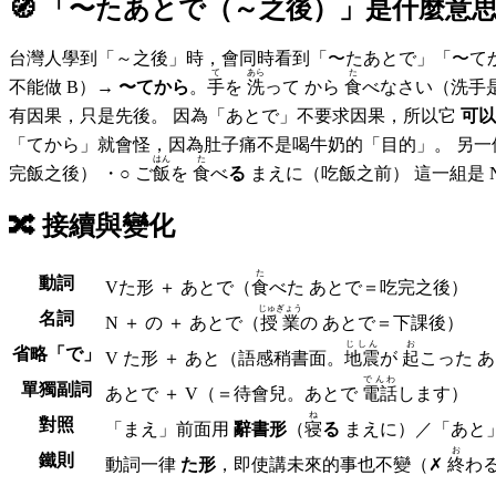
🧭 「
〜たあとで（～之後）
」是什麼意
台灣人學到「～之後」時，會同時看到「〜たあとで」「〜て
て
あら
た
不能做 B）→
〜てから
。
手
を
洗
って から
食
べなさい（洗手
有因果，只是先後。 因為「あとで」不要求因果，所以它
可以
「てから」就會
はん
た
完飯之後） ・○ ご
飯
を
食
べ
る
まえに（吃飯之前） 這一組是 
🔀
接續與變化
た
動詞
V
た形
＋ あとで
（
食
べた あとで＝吃完之後）
じゅぎょう
名詞
N ＋
の
＋ あとで
（
授業
の あとで＝下課後）
じしん
お
省略「で」
V た形 ＋ あと
（語感稍書面。
地震
が
起
こった 
でんわ
單獨副詞
あとで ＋ V
（＝待會兒。あとで
電話
します）
ね
對照
「まえ」前面用
辭書形
（
寝
る
まえに）／「あと
お
鐵則
動詞一律
た形
，即使講未來的事也不變（✗
終
わる