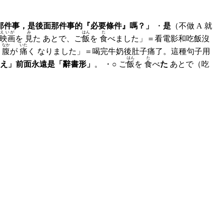
那件事，是後面那件事的『必要條件』嗎？」
・
是
（不做 A 就
えいが
み
はん
た
映画
を
見
た あとで、ご
飯
を
食
べました」＝看電影和吃飯沒
なか
いた
お
腹
が
痛
く なりました」＝喝完牛奶後肚子痛了。這種句子用
はん
た
え」前面永遠是「辭書形」
。 ・○ ご
飯
を
食
べ
た
あとで（吃