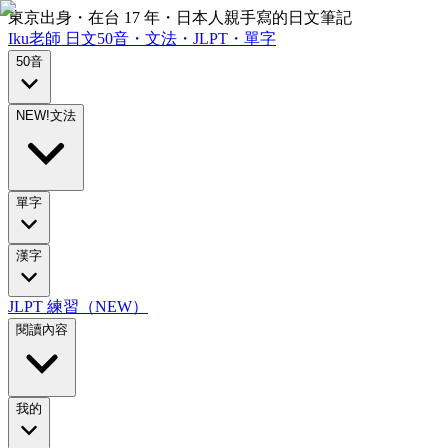
東京出身・在台 17 年・日本人親手寫的日文筆記
Iku老師
日文
50音・文法・JLPT・單字
50音
NEW!
文法
單字
漢字
JLPT 練習（NEW）
閱讀內容
我的