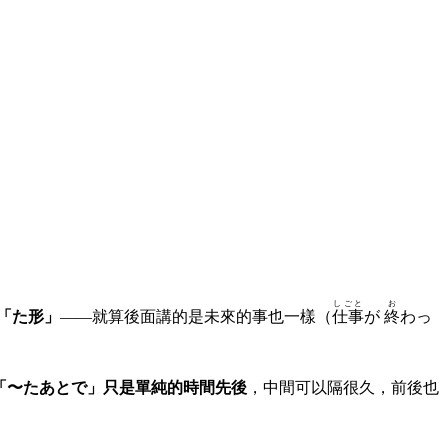
しごと
お
「た形」
——就算後面講的是未來的事也一樣（
仕事
が
終
わっ
「〜たあとで」只是單純的時間先後
，中間可以隔很久，前後也