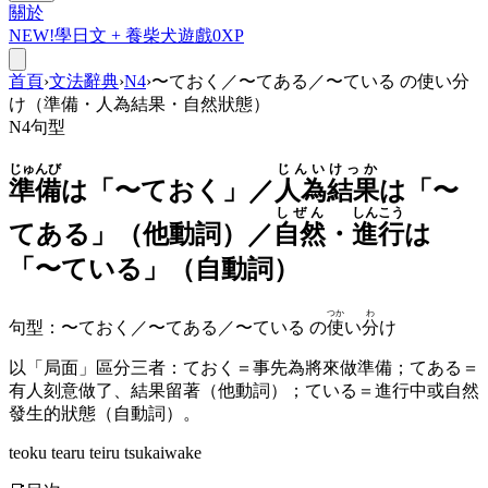
關於
NEW!
學日文 +
養柴犬
遊戲
0
XP
首頁
›
文法辭典
›
N4
›
〜ておく／〜てある／〜ている の使い分
け（準備・人為結果・自然狀態）
N4
句型
じゅんび
じんいけっか
準備
は「
〜ておく
」／
人為結果
は「
〜
しぜん
しんこう
てある
」（他動詞）／
自然
・
進行
は
「
〜ている
」（自動詞）
つか
わ
句型
：
〜ておく／〜てある／〜ている の
使
い
分
け
以「局面」區分三者：ておく＝事先為將來做準備；てある＝
有人刻意做了、結果留著（他動詞）；ている＝進行中或自然
發生的狀態（自動詞）。
teoku tearu teiru tsukaiwake