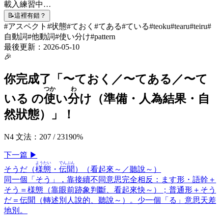
載入練習中…
📝
這裡有錯？
#
アスペクト
#
状態
#
ておく
#
てある
#
ている
#
teoku
#
tearu
#
teiru
#
自動詞
#
他動詞
#
使い分け
#
pattern
最後更新：
2026-05-10
🎉
你完成了「
〜ておく／〜てある／〜て
つか
わ
いる の
使
い
分
け（準備・人為結果・自
然狀態）
」！
N4 文法
：
207
/
231
90
%
下一
篇
▶
ようたい
でんぶん
そうだ（
様態
・
伝聞
）（看起來～／聽說～）
同一個「そう」，靠接續不同意思完全相反：ます形・語幹＋
そう＝様態（靠眼前跡象判斷、看起來快～）；普通形＋そう
だ＝伝聞（轉述別人說的、聽說～）。少一個「る」意思天差
地別。