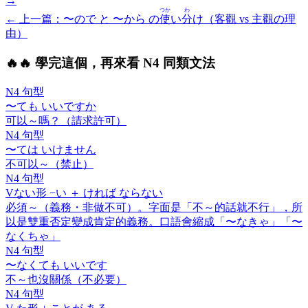
→
つか
わ
← 上一
篇
：
〜ので と 〜から の
使
い
分
け（客觀 vs 主觀の理
由）
🔥
🔥 學完這個，再來看 N4 同類文法
N4 句型
〜ても いいですか
可以～嗎？（請求許可）
N4 句型
〜ては いけません
不可以～（禁止）
N4 句型
V
ない
形 −い ＋
ければ ならない
必須～（義務・非做不可）。字面是「不～的話就不行」，所
以是雙重否定變成肯定的義務。口語會縮成「〜なきゃ」「〜
なくちゃ」
N4 句型
〜なくても いいです
不～也沒關係（不必要）
N4 句型