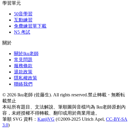
學習單元
50音學習
互動練習
免費練習單下載
N5 考試
關於
關於Iku老師
常見問題
服務條款
退款政策
隱私權政策
聯絡我們
©
2026
Iku老師 (佐藤生). All rights reserved.
禁止轉載・無断転
載禁止
本站所有題目、文法解說、筆順圖與音檔均為 Iku老師原創內
容，未經授權不得轉載、翻印或用於商業用途。
筆順 SVG 資料：
KanjiVG
(©2009-2025 Ulrich Apel,
CC-BY-SA
3.0
)