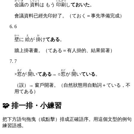
かいぎ
しりょう
いんさつ
会議
の
資料
は もう
印刷
し
ておいた
。
會議資料已經先印好了。（ておく＝事先準備完成）
6
かべ
え
か
壁
に
絵
が
掛
け
てある
。
牆上掛著畫。（てある＝有人掛的、結果留著）
7
まど
あ
まど
あ
×
窓
が
開
い
てある
→ ○
窓
が
開
い
ている
。
（誤）→ 窗戶開著。（自然狀態用自動詞＋ている，不
用てある）
🧩 排一排・小練習
把下方語句拖曳（或點擊）排成正確語序。用這個文型的例句
練習語感。