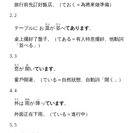
旅行前先訂好飯店。（ておく＝為將來做準備）
2
さら
なら
テーブルに お
皿
が
並
べ
てあります
。
桌上擺好了盤子。（てある＝有人特意擺好、他動詞
「並べる」）
3
まど
あ
窓
が
開
い
ています
。
窗戶開著。（ている＝自然狀態、自動詞「開く」）
4
そと
あめ
ふ
外
は
雨
が
降
っ
ています
。
外面正在下雨。（ている＝進行中）
5