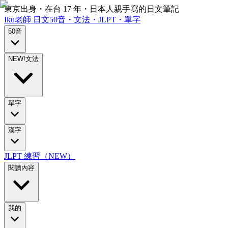
東京出身・在台 17 年・日本人親手寫的日文筆記
Iku老師
日文
50音・文法・JLPT・單字
50音
NEW!
文法
單字
漢字
JLPT 練習（NEW）
閱讀內容
我的