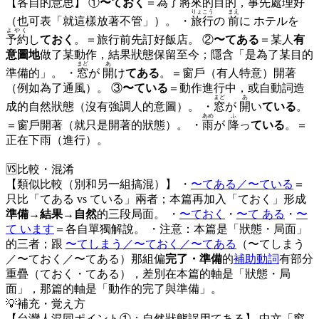
【各自的意思】 ①
〜ておく
＝為了將來的目的，事先處理好
りょこう
まえ
（也可表「就這樣放著不管」）。 ・
旅行
の
前
に ホテルを
よやく
予約
し
ておく
。＝旅行前先訂好飯店。 ②
〜てある
＝某人
有
意圖地
做了某動作，結果狀態保留至今；隱含「是為了某目的
まど
あ
準備的」。 ・
窓
が
開
け
てある
。＝窗戶（有人特意）開著
（例如為了通風）。 ③
〜ている
＝動作進行中，或自動詞造
まど
あ
成的自然狀態（沒有強調人的意圖）。 ・
窓
が
開
い
ている
。
あめ
ふ
＝窗戶開著（就只是開著的狀態）。 ・
雨
が
降
っ
ている
。＝
正在下雨（進行）。
🆚
比較・混淆
【類似比較（別和另一組搞混）】 ・
〜てある／〜ている
＝
只比「てある vs ている」兩者；本篇再加入「ておく」形成
準備→結果→自然
的三段局面。 ・
〜ておく
・
〜て ある
・
〜
て います
＝各自單獨解說。 ・注意：本篇是「狀態・局面」
的三者；跟
〜てしまう／〜ておく／〜てある
（〜てしまう
／〜ておく／〜てある）那組偏
完了・準備
的
補助動詞
有部分
重疊（ておく・てある），差別在本篇的軸是「狀態・局
面」，那篇的軸是「動作的完了與準備」。
💡
補充・覚え方
【台灣人混同ポイント①：自然狀態誤用てある】 中文「窗