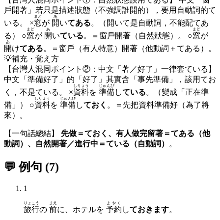
戶開著」若只是描述狀態（不強調誰開的），要用自動詞的て
まど
あ
いる。 ×
窓
が
開
い
てある
。（開いて是自動詞，不能配てあ
まど
あ
まど
る） ○
窓
が
開
い
ている
。＝窗戶開著（自然狀態）。 ○
窓
が
あ
開
け
てある
。＝窗戶（有人特意）開著（他動詞＋てある）。
💡
補充・覚え方
【台灣人混同ポイント②：中文「著／好了」一律套ている】
中文「準備好了」的「好了」其實含「事先準備」，該用てお
しりょう
じゅんび
く，不是ている。 ×
資料
を
準備
し
ている
。（變成「正在準
しりょう
じゅんび
備」） ○
資料
を
準備
し
ておく
。＝先把資料準備好（為了將
來）。
【一句話總結】
先做＝ておく、有人做完留著＝てある（他
動詞）、自然開著／進行中＝ている（自動詞）
。
💬 例句
(
7
)
1
りょこう
まえ
よやく
旅行
の
前
に、ホテルを
予約
し
ておきます
。