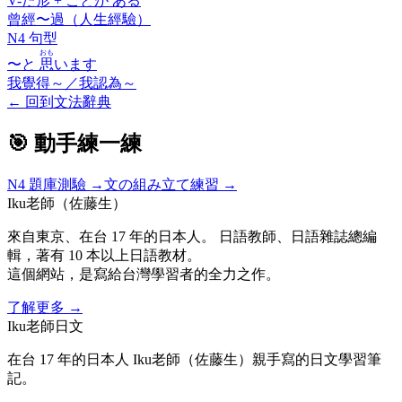
V-
た
形 +
ことが ある
曾經〜過（人生經驗）
N4 句型
おも
〜と
思
います
我覺得～／我認為～
←
回到文法辭典
🎯 動手練一練
N4
題庫測驗 →
文の組み立て練習 →
Iku老師（佐藤生）
來自東京、在台 17 年的日本人。 日語教師、日語雜誌總編
輯，著有 10 本以上日語教材。
這個網站，是寫給台灣學習者的全力之作。
了解更多
→
Iku老師日文
在台 17 年的日本人 Iku老師（佐藤生）親手寫的日文學習筆
記。