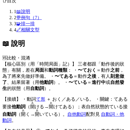
📑
目次
1
📖
說明
2
💬
例句（7）
3
🧩
排一排
4
🔗
相關文型
📖 說明
🆚
比較・混淆
【核心區別（用「時間局面」記）】 三者都跟「動作後的狀
態」有關，差在
局面
和
動詞種類
： ・
〜ておく
＝動作
之前
，
為了將來先做好準備。 ・
〜てある
＝動作
之後
，有人
刻意做
了
、結果留著（用
他動詞
）。 ・
〜ている
＝
進行中
或
自然發
生
的狀態（用
自動詞
）。
【接續】 ・動詞
て形
＋ おく／ある／いる。 ・關鍵：てある
あ
あ
要接
他動詞
（
開
ける→
開
けてある）；表自然狀態的ている接
あ
あ
自動詞
（
開
く→
開
いている）。
自他動詞
配對見
自動詞・他
動詞
。