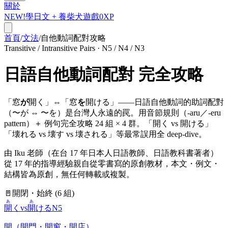
關於
NEW!
學日文 +
養柴犬
遊戲
0
XP
首頁
/
文法
/
自他動詞配對攻略
Transitive / Intransitive Pairs · N5 / N4 / N3
日語自他動詞配對 完全攻略
「
窓
が
開く
」⇔「
窓
を
開ける
」——日語自他動詞的助詞配對
（〜が ⇔ 〜を）是台灣人永遠的罠。用音節規則（-aru／-eru
pattern）＋ 例句完全攻略
24 組 × 4 群
。「開く vs 開ける」
「壊れる vs 壊す vs 壊される」等最常誤用全 deep-dive。
由 Iku 老師（在台 17 年日本人日語教師、日語教科書著者）
從 17 年的指導經驗
親自從零書寫的原創教材
，
本文・例文・
結構皆為原創，無任何轉載或複製
。
🚪
開閉・始終
(
6
組)
あ
あ
開
く
vs
開
ける
N5
開（開門・開窗・開店）