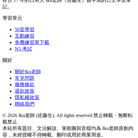
在台 17 年的日本人 Iku老師（佐藤生）親手寫的日文學習筆
記。
學習單元
50音學習
互動練習
免費練習單下載
N5 考試
關於
關於Iku老師
常見問題
服務條款
退款政策
隱私權政策
聯絡我們
©
2026
Iku老師 (佐藤生). All rights reserved.
禁止轉載・無断転
載禁止
本站所有題目、文法解說、筆順圖與音檔均為 Iku老師原創內
容，未經授權不得轉載、翻印或用於商業用途。