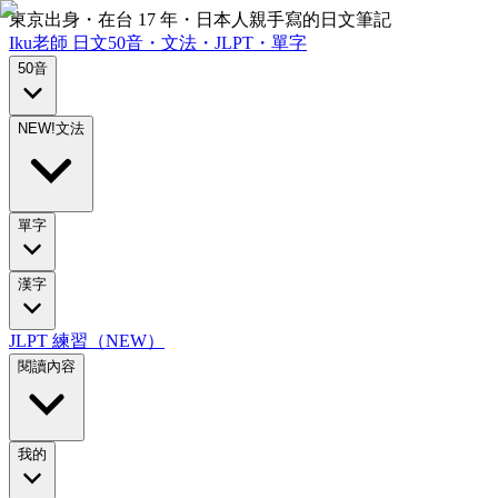
東京出身・在台 17 年・日本人親手寫的日文筆記
Iku老師
日文
50音・文法・JLPT・單字
50音
NEW!
文法
單字
漢字
JLPT 練習（NEW）
閱讀內容
我的