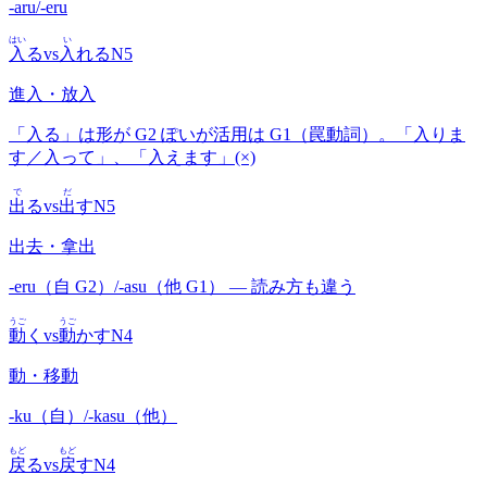
-aru/-eru
はい
い
入
る
vs
入
れる
N5
進入・放入
「入る」は形が G2 ぽいが活用は G1（罠動詞）。「入りま
す／入って」、「入えます」(×)
で
だ
出
る
vs
出
す
N5
出去・拿出
-eru（自 G2）/-asu（他 G1） — 読み方も違う
うご
うご
動
く
vs
動
かす
N4
動・移動
-ku（自）/-kasu（他）
もど
もど
戻
る
vs
戻
す
N4