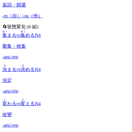
返回・歸還
-ru（自）/-su（他）
🔄
状態変化
(
6
組)
あつ
あつ
集
まる
vs
集
める
N4
聚集・收集
-aru/-eru
き
き
決
まる
vs
決
める
N4
決定
-aru/-eru
か
か
変
わる
vs
変
える
N4
改變
-aru/-eru