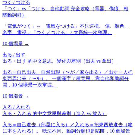
つく / つける
「つく」vs「つける」自他動詞 完全攻略（電器、傷痕、相
關動詞群）
「電気がつく」⇔「電気をつける」不只這樣。 傷、顏色、
名字、電視，「つく／つける」7 大系統一次整理。
10
個場景 →
出る / 出す
出る・出す 的中文意思、變化與差別（出去 vs 拿出）
出る＝自己出去、自然出現（〜が／家を出る）／出す＝人把
東西弄出來（〜を）。 一個漢字 7 種意思，靠自他和助詞分
開，10 個場景一次掌握。
10
個場景 →
入る / 入れる
入る・入れる 的中文意思與差別（進入 vs 放入）
入る＝自己進去（部屋に入る）／入れる＝把東西放進去（箱
に本を入れる）。 唸法不同、動詞分類也是陷阱，10 個場景