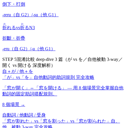
倒下・打倒
-reru（自 G2）/-su（他 G1）
お
お
折
れる
vs
折
る
N3
折斷・折疊
-eru（自 G2）/-u（他 G1）
STEP 5
混淆比較 deep-dive 3 篇（が vs を／自他被動 3-way／
開く vs 開ける 深度解析）
自＋が / 他＋を
「が」vs「を」自他動詞的助詞規則 完全攻略
「窓が開く」⇔「窓を開ける」 — 用 8 個場景完全掌握自他
動詞的固定助詞搭配規則。
8
個場景 →
自動詞 / 他動詞 / 受身
「窓が割れた」vs「窓を割った」vs「窓が割られた」自、
他、被動 3-way 完全攻略