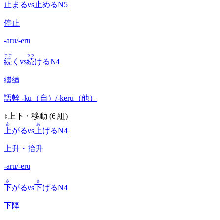
止
まる
vs
止
める
N5
停止
-aru/-eru
つづ
つづ
続
く
vs
続
ける
N4
繼續
語幹 -ku（自）/-keru（他）
↕️
上下・移動
(
6
組)
あ
あ
上
がる
vs
上
げる
N4
上升・抬升
-aru/-eru
さ
さ
下
がる
vs
下
げる
N4
下降