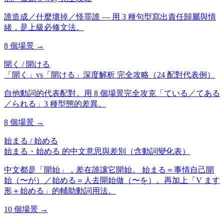
誰造成／什麼壞掉／怪罪誰 — 用 3 種句型寫出責任歸屬與情
緒，是上級必修文法。
8
個場景 →
開く / 開ける
「開く」vs「開ける」深度解析 完全攻略（24 配對代表例）
自他動詞的代表配對。用 8 個場景完全攻克「ている／てある
／られる」3 種型態的差異。
8
個場景 →
始まる / 始める
始まる・始める 的中文意思與差別（含動詞變化表）
中文都是「開始」，差在誰讓它開始。 始まる＝事情自己開
始（〜が）／始める＝人去開始做（〜を）。再加上「V ます
形＋始める」的輔助動詞用法。
10
個場景 →