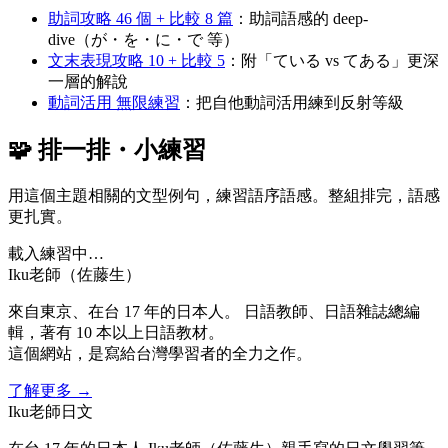
助詞攻略 46 個 + 比較 8 篇
：助詞語感的 deep-
dive（が・を・に・で 等）
文末表現攻略 10 + 比較 5
：附「ている vs てある」更深
一層的解說
動詞活用 無限練習
：把自他動詞活用練到反射等級
🧩 排一排・小練習
用這個主題相關的文型例句，練習語序語感。整組排完，語感
更扎實。
載入練習中…
Iku老師（佐藤生）
來自東京、在台 17 年的日本人。 日語教師、日語雜誌總編
輯，著有 10 本以上日語教材。
這個網站，是寫給台灣學習者的全力之作。
了解更多
→
Iku老師日文