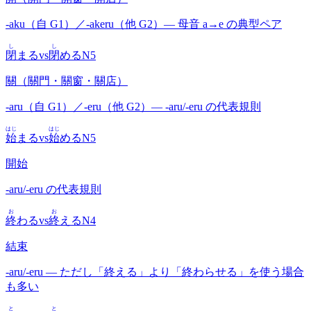
-aku（自 G1）／-akeru（他 G2）— 母音 a→e の典型ペア
し
し
閉
まる
vs
閉
める
N5
關（關門・關窗・關店）
-aru（自 G1）／-eru（他 G2）— -aru/-eru の代表規則
はじ
はじ
始
まる
vs
始
める
N5
開始
-aru/-eru の代表規則
お
お
終
わる
vs
終
える
N4
結束
-aru/-eru — ただし「終える」より「終わらせる」を使う場合
も多い
と
と