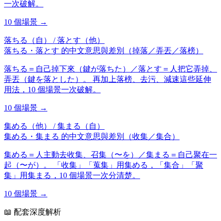
一次破解。
10
個場景 →
落ちる（自） / 落とす（他）
落ちる・落とす 的中文意思與差別（掉落／弄丟／落榜）
落ちる＝自己掉下來（鍵が落ちた）／落とす＝人把它弄掉、
弄丟（鍵を落とした）。 再加上落榜、去污、減速這些延伸
用法，10 個場景一次破解。
10
個場景 →
集める（他） / 集まる（自）
集める・集まる 的中文意思與差別（收集／集合）
集める＝人主動去收集、召集（〜を）／集まる＝自己聚在一
起（〜が）。 「收集」「蒐集」用集める，「集合」「聚
集」用集まる，10 個場景一次分清楚。
10
個場景 →
📖 配套深度解析