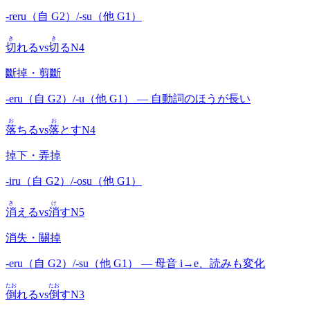
-reru（自 G2）/-su（他 G1）
き
き
切
れる
vs
切
る
N4
斷掉・剪斷
-eru（自 G2）/-u（他 G1） — 自動詞のほうが長い
お
お
落
ちる
vs
落
とす
N4
掉下・弄掉
-iru（自 G2）/-osu（他 G1）
き
け
消
える
vs
消
す
N5
消失・關掉
-eru（自 G2）/-su（他 G1） — 母音 i→e、読みも変化
たお
たお
倒
れる
vs
倒
す
N3