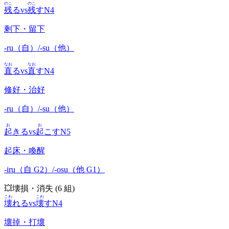
のこ
のこ
残
る
vs
残
す
N4
剩下・留下
-ru（自）/-su（他）
なお
なお
直
る
vs
直
す
N4
修好・治好
-ru（自）/-su（他）
お
お
起
きる
vs
起
こす
N5
起床・喚醒
-iru（自 G2）/-osu（他 G1）
💥
壊損・消失
(
6
組)
こわ
こわ
壊
れる
vs
壊
す
N4
壞掉・打壞