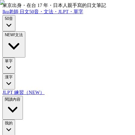
東京出身・在台 17 年・日本人親手寫的日文筆記
Iku老師
日文
50音・文法・JLPT・單字
50音
NEW!
文法
單字
漢字
JLPT 練習（NEW）
閱讀內容
我的