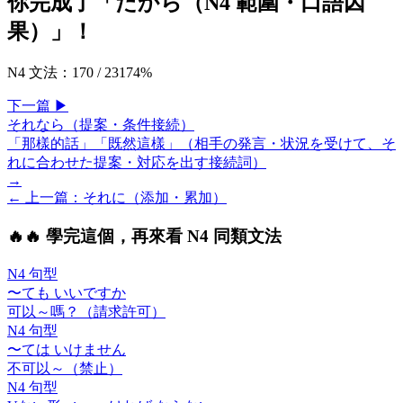
你完成了「
だから（N4 範圍・口語因
果）
」！
N4 文法
：
170
/
231
74
%
下一
篇
▶
それなら（提案・条件接続）
「那樣的話」「既然這樣」（相手の発言・状況を受けて、そ
れに合わせた提案・対応を出す接続詞）
→
← 上一
篇
：
それに（添加・累加）
🔥
🔥 學完這個，再來看 N4 同類文法
N4 句型
〜ても いいですか
可以～嗎？（請求許可）
N4 句型
〜ては いけません
不可以～（禁止）
N4 句型