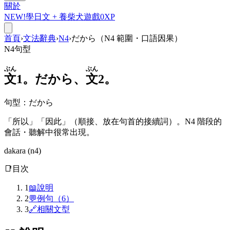
關於
NEW!
學日文 +
養柴犬
遊戲
0
XP
首頁
›
文法辭典
›
N4
›
だから（N4 範圍・口語因果）
N4
句型
ぶん
ぶん
文
1。
だから
、
文
2。
句型
：
だから
「所以」「因此」（順接、放在句首的接續詞）。N4 階段的
會話・聽解中很常出現。
dakara (n4)
📑
目次
1
📖
說明
2
💬
例句（6）
3
🔗
相關文型