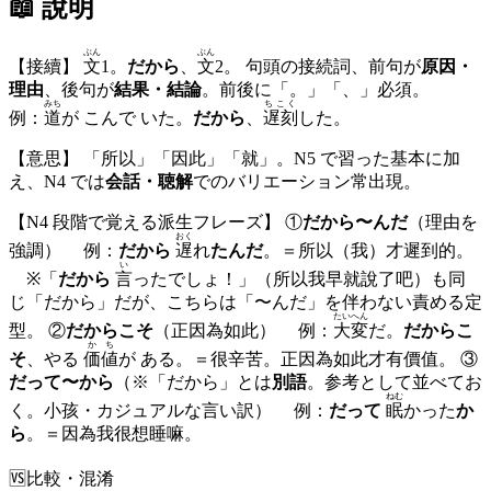
📖 說明
ぶん
ぶん
【接續】
文
1。
だから
、
文
2。 句頭の接続詞、前句が
原因・
理由
、後句が
結果・結論
。前後に「。」「、」必須。
みち
ちこく
例：
道
が こんで いた。
だから
、
遅刻
した。
【意思】 「所以」「因此」「就」。N5 で習った基本に加
え、N4 では
会話・聴解
でのバリエーション常出現。
【N4 段階で覚える派生フレーズ】 ①
だから〜んだ
（理由を
おく
強調） 例：
だから
遅
れ
たんだ
。＝所以（我）才遲到的。
い
※「
だから
言
ったでしょ！」（所以我早就說了吧）も同
じ「だから」だが、こちらは「〜んだ」を伴わない責める定
たいへん
型。 ②
だからこそ
（正因為如此） 例：
大変
だ。
だからこ
かち
そ
、やる
価値
が ある。＝很辛苦。正因為如此才有價值。 ③
だって〜から
（※「だから」とは
別語
。参考として並べてお
ねむ
く。小孩・カジュアルな言い訳） 例：
だって
眠
かった
か
ら
。＝因為我很想睡嘛。
🆚
比較・混淆