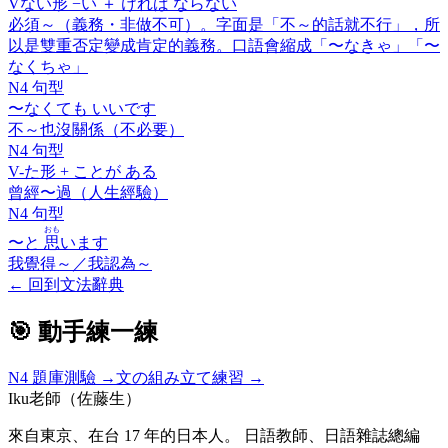
V
ない
形 −い ＋
ければ ならない
必須～（義務・非做不可）。字面是「不～的話就不行」，所
以是雙重否定變成肯定的義務。口語會縮成「〜なきゃ」「〜
なくちゃ」
N4 句型
〜なくても いいです
不～也沒關係（不必要）
N4 句型
V-
た
形 +
ことが ある
曾經〜過（人生經驗）
N4 句型
おも
〜と
思
います
我覺得～／我認為～
←
回到文法辭典
🎯 動手練一練
N4
題庫測驗 →
文の組み立て練習 →
Iku老師（佐藤生）
來自東京、在台 17 年的日本人。 日語教師、日語雜誌總編