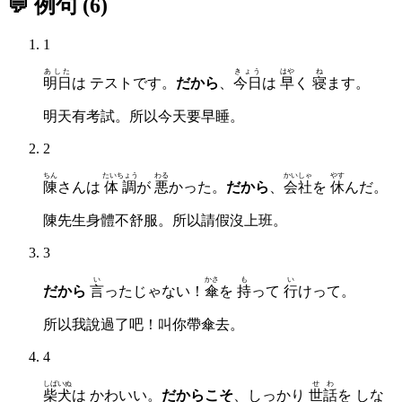
💬 例句
(
6
)
1
あした
きょう
はや
ね
明日
は テストです。
だから
、
今日
は
早
く
寝
ます。
明天有考試。所以今天要早睡。
2
ちん
たいちょう
わる
かいしゃ
やす
陳
さんは
体調
が
悪
かった。
だから
、
会社
を
休
んだ。
陳先生身體不舒服。所以請假沒上班。
3
い
かさ
も
い
だから
言
ったじゃない！
傘
を
持
って
行
けって。
所以我說過了吧！叫你帶傘去。
4
しばいぬ
せわ
柴犬
は かわいい。
だからこそ
、しっかり
世話
を しな