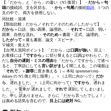
【「だから」と「から」の違い（N5 復習）】 ・
だから
＝
句
頭
の接続詞、文を区切る。 ・
から
＝
句尾
の接続
助詞
、1 つの
文の中で。 両方を併用しない。
🆚
比較・混淆
【類似比較：だから／それで／そのため／したがって】 ・
だから
＝口語、強い因果、論理的。 ・
それで
＝口語、弱い
因果、自然な流れ。 ・
そのため
＝書面・正式、論理的。 ・
したがって
＝最も書面、論文・スピーチ。
💡
補充・覚え方
【台灣人混同ポイント】 「だから」は
口調が強い
、目上・
お客様には
「ですから」
に切り替えると口調はやわらぐ。た
だし
自分の遅刻・ミスの理由
を「だから／ですから」で述べ
ると、丁寧語にしても
言い訳がましく
聞こえる。この場面は
「
それで
」＋
謝罪
に置き換える（→ 本站 /grammar/conj-
dakara の N5 側と同じ指導）。 × （上司に向かって）
だか
おく
おく
ら
、
遅
れました。 × （上司に向かって）
ですから
、
遅
れま
でんしゃ
おく
ちこく
した。 ○
電車
が
遅
れまして、
それで
遅刻
して しまいまし
もう
わけ
た。
申
し
訳
ありません。 さらに「だから言ったでしょ！」
は責める語気を含むので、
目上には絶対 NG
。