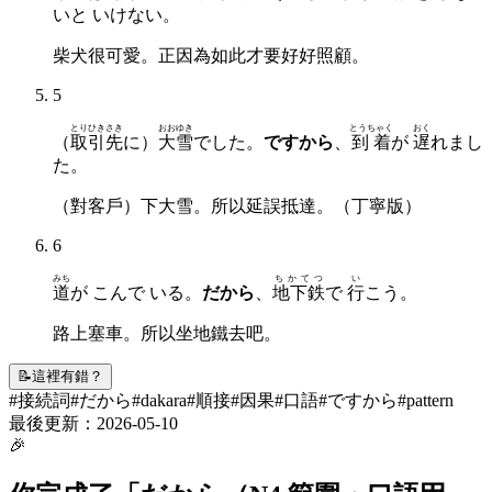
いと いけない。
柴犬很可愛。正因為如此才要好好照顧。
5
とりひきさき
おおゆき
とうちゃく
おく
（
取引先
に）
大雪
でした。
ですから
、
到着
が
遅
れまし
た。
（對客戶）下大雪。所以延誤抵達。（丁寧版）
6
みち
ちかてつ
い
道
が こんで いる。
だから
、
地下鉄
で
行
こう。
路上塞車。所以坐地鐵去吧。
📝
這裡有錯？
#
接続詞
#
だから
#
dakara
#
順接
#
因果
#
口語
#
ですから
#
pattern
最後更新：
2026-05-10
🎉