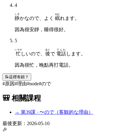
4
しず
ねむ
静
かなので、よく
眠
れます。
因為很安靜，睡得很好。
5
いそが
あと
でんわ
忙
しいので、
後
で
電話
します。
因為很忙，晚點再打電話。
📝
這裡有錯？
#
原因
#
理由
#
node
#
ので
🎒 相關課程
→ 第
39
課 ·
〜ので（客観的な理由）
最後更新：
2026-05-10
🎉