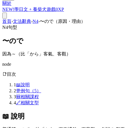
關於
NEW!
學日文 +
養柴犬
遊戲
0
XP
首頁
›
文法辭典
›
N4
›
〜ので（原因・理由）
N4
句型
〜ので
因為～（比「から」客氣、客觀）
node
📑
目次
1
📖
說明
2
💬
例句（5）
3
🎒
相關課程
4
🔗
相關文型
📖 說明