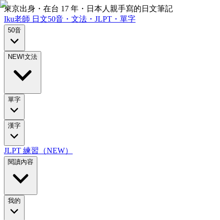
東京出身・在台 17 年・日本人親手寫的日文筆記
Iku老師
日文
50音・文法・JLPT・單字
50音
NEW!
文法
單字
漢字
JLPT 練習（NEW）
閱讀內容
我的