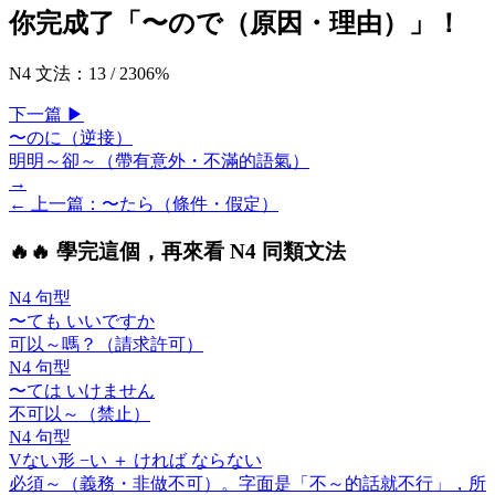
你完成了「
〜ので（原因・理由）
」！
N4 文法
：
13
/
230
6
%
下一
篇
▶
〜のに（逆接）
明明～卻～（帶有意外・不滿的語氣）
→
← 上一
篇
：
〜たら（條件・假定）
🔥
🔥 學完這個，再來看 N4 同類文法
N4 句型
〜ても いいですか
可以～嗎？（請求許可）
N4 句型
〜ては いけません
不可以～（禁止）
N4 句型
V
ない
形 −い ＋
ければ ならない
必須～（義務・非做不可）。字面是「不～的話就不行」，所