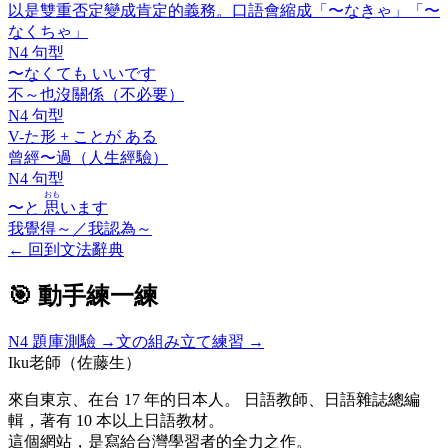
以是雙重否定變成肯定的義務。口語會縮成「〜なきゃ」「〜
なくちゃ」
N4 句型
〜なくても いいです
不～也沒關係（不必要）
N4 句型
V-
た
形 +
ことが ある
曾經〜過（人生經驗）
N4 句型
おも
〜と
思
います
我覺得～／我認為～
←
回到文法辭典
🎯 動手練一練
N4
題庫測驗 →
文の組み立て練習 →
Iku老師（佐藤生）
來自東京、在台 17 年的日本人。 日語教師、日語雜誌總編
輯，著有 10 本以上日語教材。
這個網站，是寫給台灣學習者的全力之作。