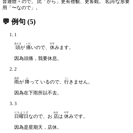
普通體 + ので。 比「から」更有禮貌、更客觀。 名詞/な形要
用「〜なので」。
💬 例句
(
5
)
1
あたま
いた
やす
頭
が
痛
いので、
休
みます。
因為頭痛，我要休息。
2
あめ
ふ
い
雨
が
降
って いるので、
行
きません。
因為在下雨所以不去。
3
にちようび
みせ
やす
日曜日
なので、お
店
は
休
みです。
因為是星期天，店休。