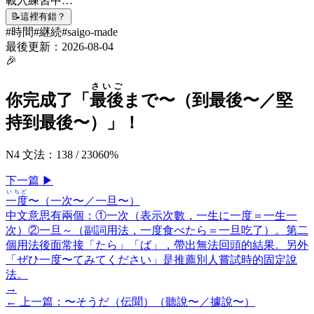
載入練習中…
📝
這裡有錯？
#
時間
#
継続
#
saigo-made
最後更新：
2026-08-04
🎉
さいご
你完成了「
最後
まで〜（到最後〜／堅
持到最後〜）
」！
N4 文法
：
138
/
230
60
%
下一
篇
▶
いちど
一度
〜（一次〜／一旦〜）
中文意思有兩個：①一次（表示次數，一生に一度＝一生一
次）②一旦～（副詞用法，一度食べたら＝一旦吃了）。第二
個用法後面常接「たら」「ば」，帶出無法回頭的結果。另外
「ぜひ一度〜てみてください」是推薦別人嘗試時的固定說
法。
→
← 上一
篇
：
〜そうだ（伝聞）（聽說〜／據說〜）