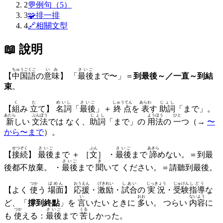
2
💬
例句（5）
3
🧩
排一排
4
🔗
相關文型
📖 說明
ちゅうごくご
いみ
さいご
【
中国語
の
意味
】 「
最後
まで〜」＝
到最後～／一直～到結
束
。
く
た
めいし
さいご
しゅうてん
あらわ
じょし
【
組
み
立
て】
名詞
「
最後
」＋
終点
を
表
す
助詞
「まで」。
あたら
ぶんぽう
じょし
ようほう
ひと
新
しい
文法
では なく、
助詞
「まで」の
用法
の
一
つ（→
〜
から〜まで
）。
せつぞく
さいご
ぶん
さいご
あきら
【
接続
】
最後
まで ＋ ［
文
］ ・
最後
まで
諦
めない。＝到最
さいご
き
後都不放棄。 ・
最後
まで
聞
いて ください。＝請聽到最後。
つか
ばめん
おうえん
げきれい
しあい
じっきょう
じゅけん
しどう
【よく
使
う
場面
】
応援
・
激励
・
試合
の
実況
・
受験
指導
な
い
おお
ないよう
ど、「
撐到終點
」を
言
いたい ときに
多
い。 つらい
内容
に
つか
さいご
くる
も
使
える：
最後
まで
苦
しかった。