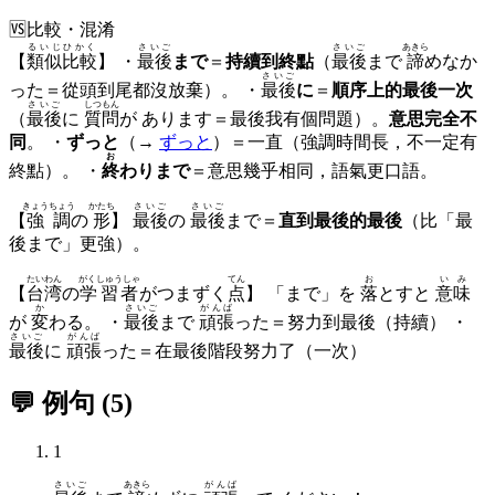
🆚
比較・混淆
るいじひかく
さいご
さいご
あきら
【
類似比較
】 ・
最後
まで
＝
持續到終點
（
最後
まで
諦
めなか
さいご
った＝從頭到尾都沒放棄）。 ・
最後
に
＝
順序上的最後一次
さいご
しつもん
（
最後
に
質問
が あります＝最後我有個問題）。
意思完全不
同
。 ・
ずっと
（→
ずっと
）＝一直（強調時間長，不一定有
お
終點）。 ・
終
わりまで
＝意思幾乎相同，語氣更口語。
きょうちょう
かたち
さいご
さいご
【
強調
の
形
】
最後
の
最後
まで＝
直到最後的最後
（比「最
後まで」更強）。
たいわん
がくしゅうしゃ
てん
お
いみ
【
台湾
の
学習者
がつまずく
点
】 「まで」を
落
とすと
意味
か
さいご
がんば
が
変
わる。 ・
最後
まで
頑張
った＝努力到最後（持續） ・
さいご
がんば
最後
に
頑張
った＝在最後階段努力了（一次）
💬 例句
(
5
)
1
さいご
あきら
がんば