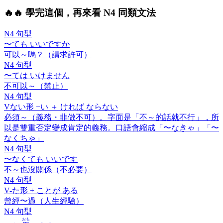
🔥
🔥 學完這個，再來看 N4 同類文法
N4 句型
〜ても いいですか
可以～嗎？（請求許可）
N4 句型
〜ては いけません
不可以～（禁止）
N4 句型
V
ない
形 −い ＋
ければ ならない
必須～（義務・非做不可）。字面是「不～的話就不行」，所
以是雙重否定變成肯定的義務。口語會縮成「〜なきゃ」「〜
なくちゃ」
N4 句型
〜なくても いいです
不～也沒關係（不必要）
N4 句型
V-
た
形 +
ことが ある
曾經〜過（人生經驗）
N4 句型
おも