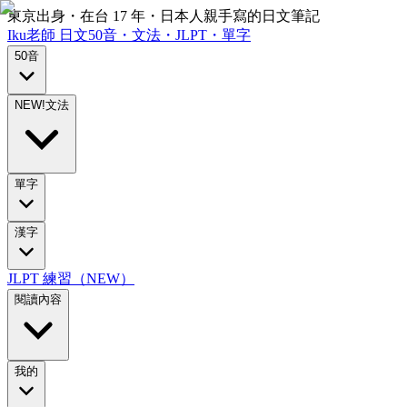
東京出身・在台 17 年・日本人親手寫的日文筆記
Iku老師
日文
50音・文法・JLPT・單字
50音
NEW!
文法
單字
漢字
JLPT 練習（NEW）
閱讀內容
我的