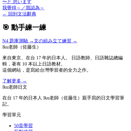
〜と
思
います
我覺得～／我認為～
←
回到文法辭典
🎯 動手練一練
N4
題庫測驗 →
文の組み立て練習 →
Iku老師（佐藤生）
來自東京、在台 17 年的日本人。 日語教師、日語雜誌總編
輯，著有 10 本以上日語教材。
這個網站，是寫給台灣學習者的全力之作。
了解更多
→
Iku老師日文
在台 17 年的日本人 Iku老師（佐藤生）親手寫的日文學習筆
記。
學習單元
50音學習