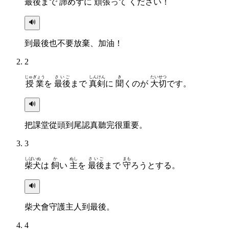
最後
まで
諦
めずに
頑張
って ください！
🔊
到最後也不要放棄、加油！
2
じゅぎょう
さいご
しんけん
き
たいせつ
授業
を
最後
まで
真剣
に
聞
くのが
大切
です。
🔊
把課堂從頭到尾認真聽完很重要。
3
しばいぬ
か
ぬし
さいご
まも
柴犬
は
飼
い
主
を
最後
まで
守
ろうとする。
🔊
柴犬會守護主人到最後。
4