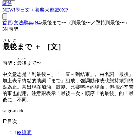
關於
NEW!
學日文 +
養柴犬
遊戲
0
XP
首頁
›
文法辭典
›
N4
›
最後まで〜（到最後〜／堅持到最後〜）
N4
句型
さいご
最後
まで ＋ ［文］
さいご
句型
：
最後
まで〜
中文意思是「到最後～」「一直～到結束」。由名詞「最後」
加上表示終點的助詞「まで」組成，強調動作或狀態持續到終
點為止。常出現在加油、鼓勵、比賽轉播的場面，但描述辛苦
的事也能用。注意跟表示「最後一次・順序上的最後」的「最
後に」不同。
saigo-made
📑
目次
1
📖
說明