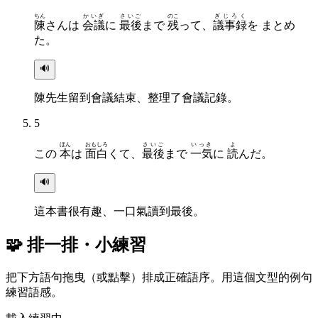
ちん
かいぎ
さいご
のこ
ぎじろく
陳
さんは
会議
に
最後
まで
残
って、
議事録
を まとめ
た。
🔊
陳先生留到會議結束、整理了會議記錄。
5
ほん
おもしろ
さいご
いっき
よ
この
本
は
面白
くて、
最後
まで
一気
に
読
んだ。
🔊
這本書很有趣、一口氣讀到最後。
🧩 排一排・小練習
把下方語句拖曳（或點擊）排成正確語序。用這個文型的例句
練習語感。