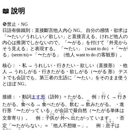
📖 說明
🚫
禁止・NG
日語有個鐵則：直接斷言他人內心 NG。 自分の感情・欲求は
「〜たい／うれしい／欲しい」と直接言える、けれど他人の
内心は推測でしかないので、「〜がる」を付けて「外見から
そう見える」と表現する。 「〜たい」（want to do）+「〜が
る」(seem to)＝「〜たがる」（他人 want to do の客観形）。
核心： ・私 → うれしい・行きたい・欲しい（直接形） ・他
人 → うれしがる・行きたがる・欲しがる（〜がる 形） テス
トでも会話でも、第三者の主語に「〜たい」をそのまま使う
とほぼ NG。
い
い
接續： ・動詞
ます形
（語幹）+ たがる。 例：
行
く →
行
き
た
た
の
の
たがる
、
食
べる →
食
べ
たがる
、
飲
む →
飲
み
たがる
。 ・進
行形「〜たがって いる」が会話で最自然（〜たがる単体は
こ
ども
そと
で
文章寄り）。 例：
子
供
が
外
へ
出
たがって います。 ・否
むすこ
定「〜たがらない」＝「他人不想做～」。 例：
息子
は
やさい
た