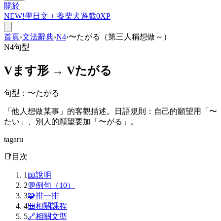
關於
NEW!
學日文 +
養柴犬
遊戲
0
XP
首頁
›
文法辭典
›
N4
›
〜たがる（第三人稱想做～）
N4
句型
V
ます
形 → V
たがる
句型
：
〜たがる
「他人想做某事」的客觀描述。日語規則：自己的願望用「〜
たい」、別人的願望要加「〜がる」。
tagaru
📑
目次
1
📖
說明
2
💬
例句（10）
3
🧩
排一排
4
🎒
相關課程
5
🔗
相關文型