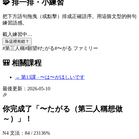
🧩 排一排・小練習
把下方語句拖曳（或點擊）排成正確語序。用這個文型的例句
練習語感。
載入練習中…
📝
這裡有錯？
#
第三人稱
#
願望
#
たがる
#
〜がる ファミリー
🎒 相關課程
→ 第
13
課 ·
〜は〜がほしいです
最後更新：
2026-05-10
🎉
你完成了「
〜たがる（第三人稱想做
～）
」！
N4 文法
：
84
/
231
36
%