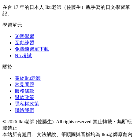
在台 17 年的日本人 Iku老師（佐藤生）親手寫的日文學習筆
記。
學習單元
50音學習
互動練習
免費練習單下載
N5 考試
關於
關於Iku老師
常見問題
服務條款
退款政策
隱私權政策
聯絡我們
©
2026
Iku老師 (佐藤生). All rights reserved.
禁止轉載・無断転
載禁止
本站所有題目、文法解說、筆順圖與音檔均為 Iku老師原創內