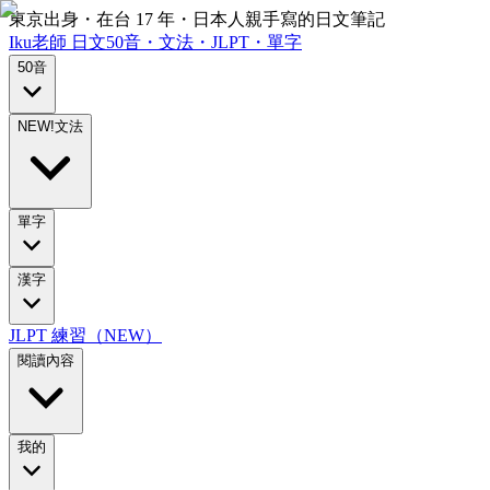
東京出身・在台 17 年・日本人親手寫的日文筆記
Iku老師
日文
50音・文法・JLPT・單字
50音
NEW!
文法
單字
漢字
JLPT 練習（NEW）
閱讀內容
我的