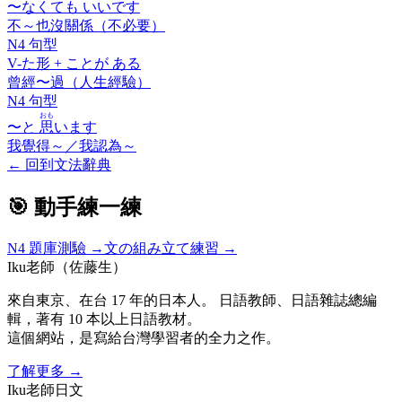
〜なくても いいです
不～也沒關係（不必要）
N4 句型
V-
た
形 +
ことが ある
曾經〜過（人生經驗）
N4 句型
おも
〜と
思
います
我覺得～／我認為～
←
回到文法辭典
🎯 動手練一練
N4
題庫測驗 →
文の組み立て練習 →
Iku老師（佐藤生）
來自東京、在台 17 年的日本人。 日語教師、日語雜誌總編
輯，著有 10 本以上日語教材。
這個網站，是寫給台灣學習者的全力之作。
了解更多
→
Iku老師日文