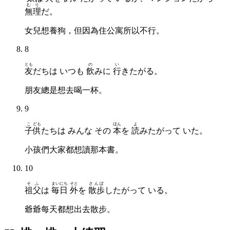
むり
無理
だ。
女兒想養狗，但因為住公寓所以不行。
8
とも
の
い
友
だちは いつも
飲
みに
行
きたがる。
朋友總是想去喝一杯。
9
こ
ども
ほん
よ
子
供
たちは みんな その
本
を
読
みたがって いた。
小孩們大家都想讀那本書。
10
そふ
まいにち
そと
さんぽ
祖父
は
毎日
外
を
散歩
したがって いる。
爺爺每天都想出去散步。