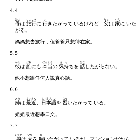
4
はは
りょこう
い
ちち
いえ
母
は
旅行
に
行
きたがって いるけれど、
父
は
家
に いた
がる。
媽媽想去旅行，但爸爸只想待在家。
5
かれ
だれ
ほんとう
きも
はな
彼
は
誰
にも
本当
の
気持
ちを
話
したがらない。
他不想跟任何人說真心話。
6
あね
さいきん
にほんご
なら
姉
は
最近
、
日本語
を
習
いたがって いる。
姐姐最近想學日文。
7
むすめ
いぬ
か
娘
は
犬
を
飼
いたがって いるが、マンションだから