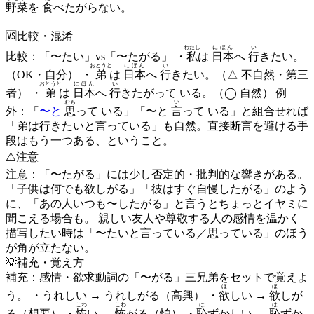
野菜
を
食
べたがらない。
🆚
比較・混淆
わたし
にほん
い
比較：「〜たい」vs「〜たがる」 ・
私
は
日本
へ
行
きたい。
おとうと
にほん
い
（OK・自分） ・
弟
は
日本
へ
行
きたい。（△ 不自然・第三
おとうと
にほん
い
者） ・
弟
は
日本
へ
行
きたがって いる。（◯ 自然） 例
おも
い
外：「
〜と
思
って いる」「〜と
言
って いる」と組合せれば
「弟は行きたいと言っている」も自然。直接断言を避ける手
段はもう一つある、ということ。
⚠️
注意
注意：「〜たがる」には少し否定的・批判的な響きがある。
「子供は何でも欲しがる」「彼はすぐ自慢したがる」のよう
に、「あの人いつも〜したがる」と言うとちょっとイヤミに
聞こえる場合も。 親しい友人や尊敬する人の感情を温かく
描写したい時は「〜たいと言っている／思っている」のほう
が角が立たない。
💡
補充・覚え方
補充：感情・欲求動詞の「〜がる」三兄弟をセットで覚えよ
ほ
ほ
う。 ・うれしい → うれしがる（高興） ・
欲
しい →
欲
しが
こわ
こわ
は
は
る（想要） ・
怖
い →
怖
がる（怕） ・
恥
ずかしい →
恥
ずか