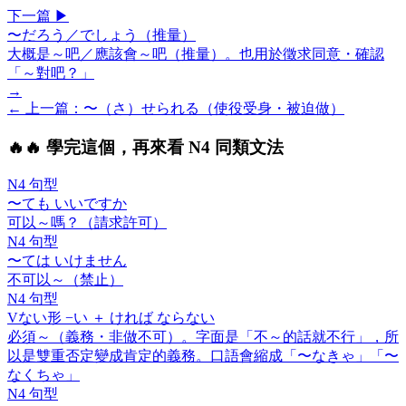
下一
篇
▶
〜だろう／でしょう（推量）
大概是～吧／應該會～吧（推量）。也用於徵求同意・確認
「～對吧？」
→
← 上一
篇
：
〜（さ）せられる（使役受身・被迫做）
🔥
🔥 學完這個，再來看 N4 同類文法
N4 句型
〜ても いいですか
可以～嗎？（請求許可）
N4 句型
〜ては いけません
不可以～（禁止）
N4 句型
V
ない
形 −い ＋
ければ ならない
必須～（義務・非做不可）。字面是「不～的話就不行」，所
以是雙重否定變成肯定的義務。口語會縮成「〜なきゃ」「〜
なくちゃ」
N4 句型