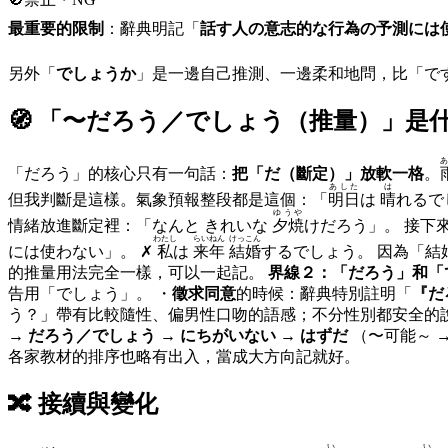
最重要的限制
：辭典明記「
話す人の意志的な行為の予測には
另外「
でしょうか
」是一邊自己推測、一邊柔和地問，比「で
🧭 「
〜だろう／でしょう（推量）
」是
あ
「だろう」的核心只有一句話：
把「だ（斷定）」放軟一格
。
あした
は
但我判斷是這樣。氣象預報整段都是這個：「
明日
は
晴
れるで
ゆうや
情緒放進斷定裡：「なんと きれいな
夕焼
けだろ
わたし
らいねん
けっこん
には使わない」。 ✗
私
は
来年
結婚
するでしょう。 因為「
的推量用法完全一樣，可以一起記。
界線２：「だろう」和「
告用「でしょう」。 ・
徵求同意
的時候：辭典特別註明「
『だ
う？」帶有比較隨性、偏男性口吻的語感；不分性別都安全的
→ だろう／でしょう → にちがいない → はずだ
（〜可能～ 
各家教材的排序也略有出入，當成大方向記就好。
🔀
接續與變化
い
い