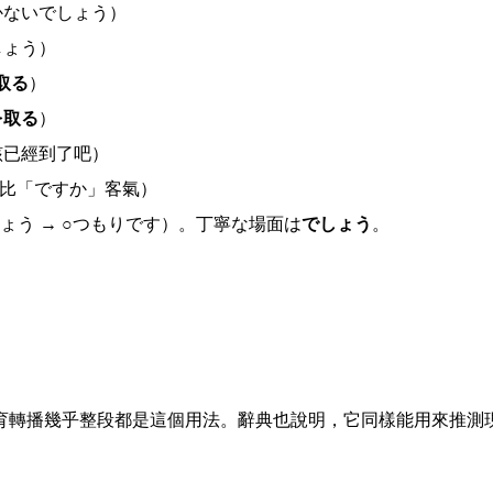
かないでしょう）
しょう）
取る
）
を取る
）
該已經到了吧）
比「ですか」客氣）
ょう → ○つもりです）。丁寧な場面は
でしょう
。
育轉播幾乎整段都是這個用法。辭典也說明，它同樣能用來推測