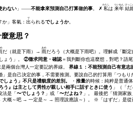
わたし
らいねん
けっこ
使わない
」——
不能拿來預測自己打算做的事
。 ✗
私
は
来年
結
で
すか」客氣：
出
られる
でしょうか
。
什麼意思？
め
あめ
雨
だ（就是下雨）→
雨
だろう（大概是下雨吧）。理解成「斷定
しょう」。
②徵求同意・確認
＝我判斷你也這麼想，對吧？語
う」。 接下來是兩個台灣人一定要記的界線。
界線１：不能預測自己有意志
結婚」是自己決定的事，不需要推測。要說自己的打算用「つもり
でしょう」不只是禮貌度的差別。
・
推量
的時候：純粹是普通体
ろう』は主として男性が親しい相手に話すときに使う
」（「だ
說法是「
〜でしょう？
」或「
〜だよね？
」。 最後把「猜測
→ 大概～吧 → 一定是～ → 照理說應該～）。 ※「はずだ」