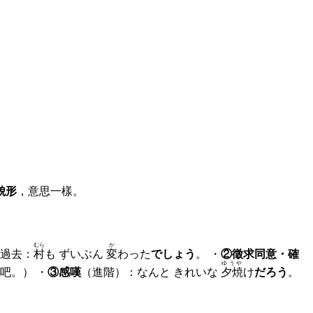
貌形
，意思一樣。
むら
か
過去：
村
も ずいぶん
変
わった
でしょう
。 ・
②徵求同意・確
ゆうや
吧。） ・
③感嘆
（進階）：なんと きれいな
夕焼
け
だろう
。