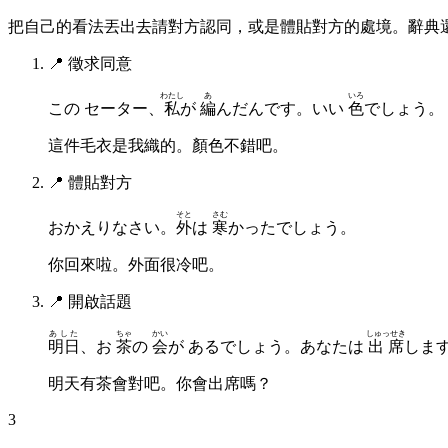
把自己的看法丟出去請對方認同，或是體貼對方的處境。辭典
📍
徵求同意
わたし
あ
いろ
この セーター、
私
が
編
んだんです。いい
色
でしょう。
這件毛衣是我織的。顏色不錯吧。
📍
體貼對方
そと
さむ
おかえりなさい。
外
は
寒
かったでしょう。
你回來啦。外面很冷吧。
📍
開啟話題
あした
ちゃ
かい
しゅっせき
明日
、お
茶
の
会
が あるでしょう。あなたは
出席
しま
明天有茶會對吧。你會出席嗎？
3