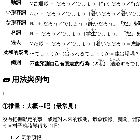
動詞
V
普通形
＋ だろう／でしょう
（
行
くだろう／
行
あつ
あつ
い形容詞
Aい ＋
だろう／でしょう
（
暑
いだろう／
暑
いで
しず
な形容詞
Na ＋
だろう／でしょう
（
静
かだろう。
「だ」を
がくせい
名詞
N ＋
だろう／でしょう
（
学生
でしょう。
「だ」
つ
過去
V
た形
＋ だろう／でしょう
（
着
いただろう＝應
で
柔和的疑問
〜
でしょうか
（
出
られるでしょうか＝能出場嗎？
わたし
けっこん
鐵則
不能預測自己有意志的行為
（✗
私
は
結婚
するでし
🧱 用法與例句
1
①推量：大概～吧（最常見）
沒有把握斷定的事，或是對未來的預測。氣象預報、新聞、體
う＝村子應該變很多了吧）。
📍
氣象預報