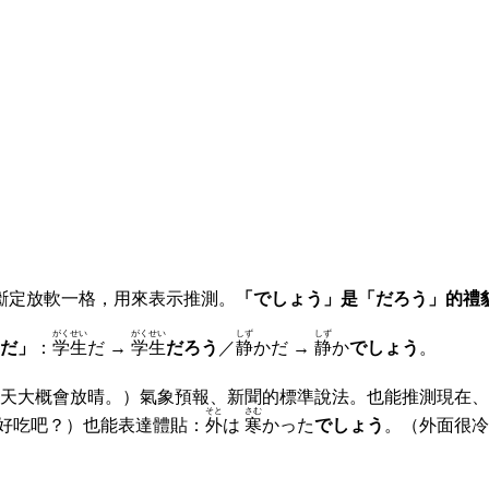
斷定放軟一格，用來表示推測。
「でしょう」是「だろう」的禮
がくせい
がくせい
しず
しず
だ」
：
学生
だ →
学生
だろう
／
静
かだ →
静
か
でしょう
。
天大概會放晴。）氣象預報、新聞的標準說法。也能推測現在、
そと
さむ
好吃吧？）也能表達體貼：
外
は
寒
かった
でしょう
。（外面很冷