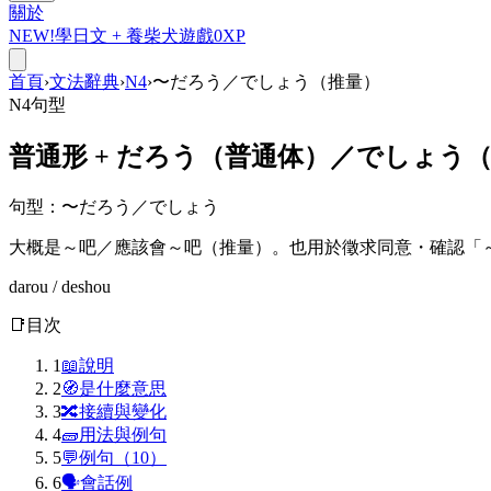
關於
NEW!
學日文 +
養柴犬
遊戲
0
XP
首頁
›
文法辭典
›
N4
›
〜だろう／でしょう（推量）
N4
句型
普通形 +
だろう
（普通体）／
でしょう
句型
：
〜だろう／でしょう
大概是～吧／應該會～吧（推量）。也用於徵求同意・確認「
darou / deshou
📑
目次
1
📖
說明
2
🧭
是什麼意思
3
🔀
接續與變化
4
🧱
用法與例句
5
💬
例句（10）
6
🗣
會話例