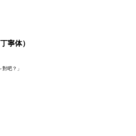
（丁寧体）
～對吧？」