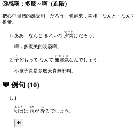
③感嘆：多麼～啊（進階）
把心中強烈的感受用「だろう」包起來，常和「なんと・なん
推量。
ゆうや
ああ、なんと きれいな
夕焼
けだろう。
啊，多麼美的晚霞啊。
こ
むじゃき
子
どもって なんて
無邪気
なんでしょう。
小孩子真是多麼天真無邪啊。
💬 例句
(
10
)
1
あした
あめ
ふ
明日
は
雨
が
降
るでしょう。
🔊