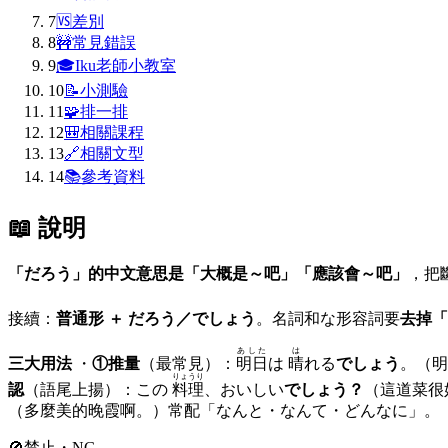
7
🆚
差別
8
🚧
常見錯誤
9
🎓
Iku老師小教室
10
📝
小測驗
11
🧩
排一排
12
🎒
相關課程
13
🔗
相關文型
14
📚
參考資料
📖 說明
「だろう」的中文意思是「大概是～吧」「應該會～吧」
，把
接續：
普通形 ＋ だろう／でしょう
。名詞和な形容詞要
去掉「
あした
は
三大用法
・
①推量
（最常見）：
明日
は
晴
れる
でしょう
。（明
りょうり
認
（語尾上揚）：この
料理
、おいしい
でしょう？
（這道菜很
（多麼美的晚霞啊。）常配「なんと・なんて・どんなに」。
🚫
禁止・NG