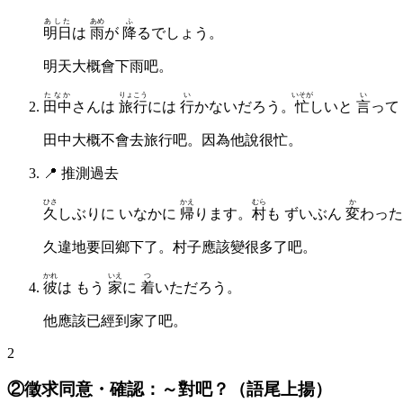
あした
あめ
ふ
明日
は
雨
が
降
るでしょう。
明天大概會下雨吧。
たなか
りょこう
い
いそが
い
田中
さんは
旅行
には
行
かないだろう。
忙
しいと
言
って
田中大概不會去旅行吧。因為他說很忙。
📍
推測過去
ひさ
かえ
むら
か
久
しぶりに いなかに
帰
ります。
村
も ずいぶん
変
わった
久違地要回鄉下了。村子應該變很多了吧。
かれ
いえ
つ
彼
は もう
家
に
着
いただろう。
他應該已經到家了吧。
2
②徵求同意・確認：～對吧？（語尾上揚）