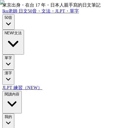
東京出身・在台 17 年・日本人親手寫的日文筆記
Iku老師
日文
50音・文法・JLPT・單字
50音
NEW!
文法
單字
漢字
JLPT 練習（NEW）
閱讀內容
我的