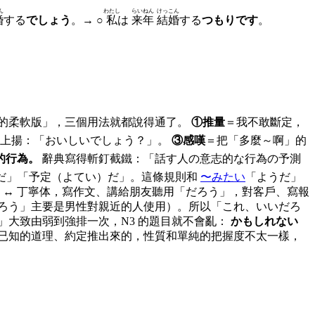
ん
わたし
らいねん
けっこん
婚
する
でしょう
。→ ○
私
は
来年
結婚
する
つもりです
。
的柔軟版」，三個用法就都說得通了。
①推量
＝我不敢斷定，
尾上揚：「おいしいでしょう？」。
③感嘆
＝把「多麼～啊」的
的行為。
辭典寫得斬釘截鐵：「話す人の意志的な行為の予測
だ」「予定（よてい）だ」。這條規則和
〜みたい
「ようだ」
 ↔ 丁寧体，寫作文、講給朋友聽用「だろう」，對客戶、寫報
ろう」主要是男性對親近的人使用）。所以「これ、いいだろ
家族」大致由弱到強排一次，N3 的題目就不會亂：
かもしれない
是從已知的道理、約定推出來的，性質和單純的把握度不太一樣，