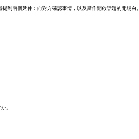
還提到兩個延伸：向對方確認事情，以及當作開啟話題的開場白
すか。