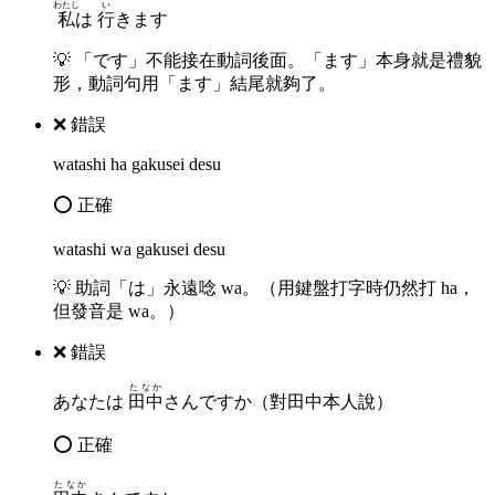
わたし
い
私
は
行
きます
💡
「です」不能接在動詞後面。「ます」本身就是禮貌
形，動詞句用「ます」結尾就夠了。
❌ 錯誤
watashi ha gakusei desu
⭕ 正確
watashi wa gakusei desu
💡
助詞「は」永遠唸 wa。（用鍵盤打字時仍然打 ha，
但發音是 wa。）
❌ 錯誤
たなか
あなたは
田中
さんですか（對田中本人說）
⭕ 正確
たなか