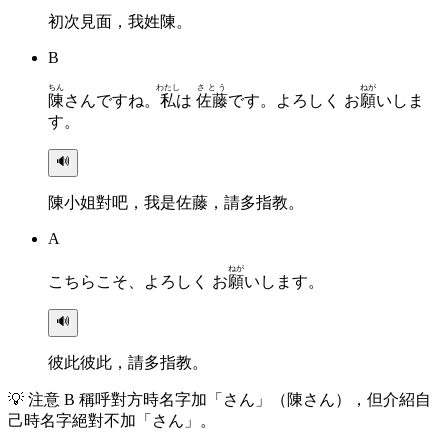
初次見面，我姓陳。
B
ちん
わたし
さとう
ねが
陳
さんですね。
私
は
佐藤
です。よろしく お
願
いしま
す。
🔊
陳小姐對吧，我是佐藤，請多指教。
A
ねが
こちらこそ、よろしく お
願
いします。
🔊
彼此彼此，請多指教。
💡
注意 B 稱呼對方時名字加「さん」（陳さん），但介紹自
己時名字絕對不加「さん」。