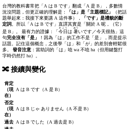
台灣的教科書常把「A は B です」翻成「A 是 B」，多數情
況沒問題，但更正確的理解是：
「は」是「主題標記」
（把話
題舉起來：我接下來要講 A 這件事），
「です」是禮貌的斷
定詞
。所以「A は B です」直譯其實是「關於 A 呢，（它）
きょう
あつ
是 B」。 最有力的證據：「
今日
は
暑
いです／今天很熱」這
句
完全沒有「是」
！因為「は」的工作不是「是」，而是提示
話題。記住這個概念，之後學「は」和「が」的差別會輕鬆很
多。
發音注意
：當助詞的「は」唸 wa 不唸 ha（但用鍵盤打
字時仍然打 ha）。
🔀
接續與變化
肯定
（現
A は B です
（A 是 B）
在）
否定
（現
A は B じゃ ありません
（A 不是 B）
在）
過去
A は B でした
（A 過去是 B）