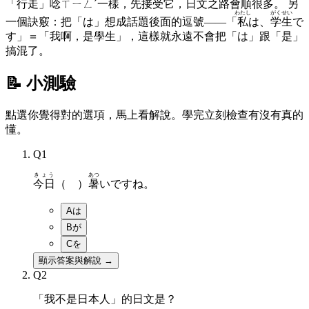
「行走」唸ㄒㄧㄥˊ一樣，先接受它，日文之路會順很多。 另
わたし
がくせい
一個訣竅：把「は」想成話題後面的逗號——「
私
は、
学生
で
す」＝「我啊，是學生」，這樣就永遠不會把「は」跟「是」
搞混了。
📝 小測驗
點選你覺得對的選項，馬上看解說。學完立刻檢查有沒有真的
懂。
Q
1
きょう
あつ
今日
（ ）
暑
いですね。
A
は
B
が
C
を
顯示答案與解說 →
Q
2
「我不是日本人」的日文是？