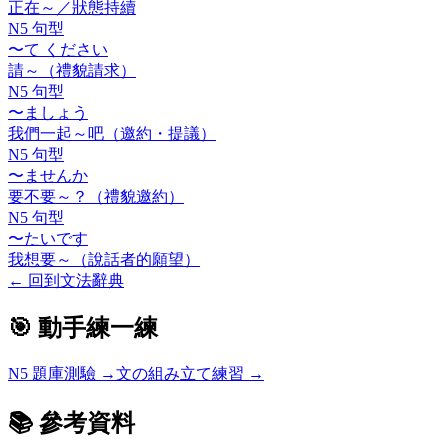
正在～／狀態持續
N5 句型
〜て ください
請～（禮貌請求）
N5 句型
〜ましょう
我們一起～吧（邀約・提議）
N5 句型
〜ませんか
要不要～？（禮貌邀約）
N5 句型
〜たいです
我想要～（說話者的願望）
←
回到文法辭典
🎯 動手練一練
N5
題庫測驗 →
文の組み立て練習 →
📚 參考資料