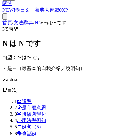
關於
NEW!
學日文 +
養柴犬
遊戲
0
XP
首頁
›
文法辭典
›
N5
›
〜は〜です
N5
句型
N
は
N です
句型
：
〜は〜です
～是～（最基本的自我介紹／說明句）
wa-desu
📑
目次
1
📖
說明
2
🧭
是什麼意思
3
🔀
接續與變化
4
🧱
用法與例句
5
💬
例句（5）
6
🗣
會話例