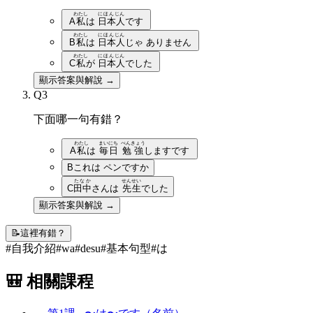
わたし
にほんじん
A
私
は
日本人
です
わたし
にほんじん
B
私
は
日本人
じゃ ありません
わたし
にほんじん
C
私
が
日本人
でした
顯示答案與解說 →
Q
3
下面哪一句有錯？
わたし
まいにち
べんきょう
A
私
は
毎日
勉強
しますです
B
これは ペンですか
たなか
せんせい
C
田中
さんは
先生
でした
顯示答案與解說 →
📝
這裡有錯？
#
自我介紹
#
wa
#
desu
#
基本句型
#
は
🎒 相關課程