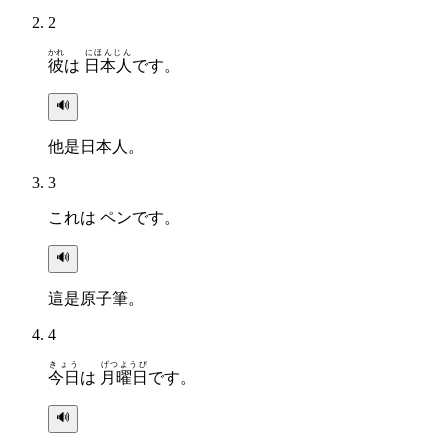
2
かれ
にほんじん
彼
は
日本人
です。
🔊
他是日本人。
3
これは ペンです。
🔊
這是原子筆。
4
きょう
げつようび
今日
は
月曜日
です。
🔊