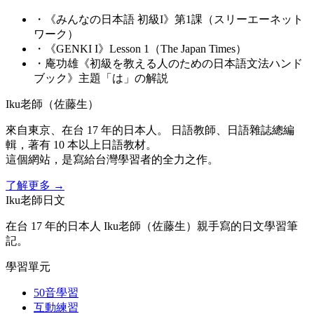
・
《みんなの日本語 初級I》第1課（スリーエーネット
ワーク）
・
《GENKI I》Lesson 1（The Japan Times）
・
庵功雄《初級を教える人のための日本語文法ハンド
ブック》主題「は」の解説
Iku老師（佐藤生）
來自東京、在台 17 年的日本人。 日語教師、日語雜誌總編
輯，著有 10 本以上日語教材。
這個網站，是寫給台灣學習者的全力之作。
了解更多
→
Iku老師日文
在台 17 年的日本人 Iku老師（佐藤生）親手寫的日文學習筆
記。
學習單元
50音學習
互動練習