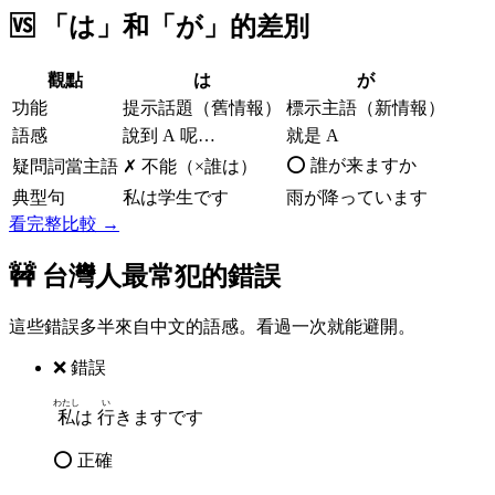
🆚
「は」和「が」的差別
觀點
は
が
功能
提示話題（舊情報）
標示主語（新情報）
語感
說到 A 呢…
就是 A
⭕ 誰が来ますか
疑問詞當主語
✗ 不能（×誰は）
典型句
私は学生です
雨が降っています
看完整比較 →
🚧 台灣人最常犯的錯誤
這些錯誤多半來自中文的語感。看過一次就能避開。
❌ 錯誤
わたし
い
私
は
行
きますです
⭕ 正確