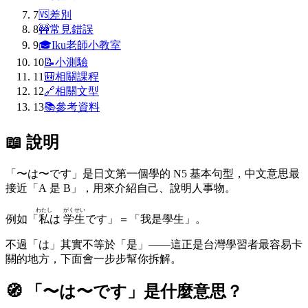
7
🆚
差別
8
🚧
常見錯誤
9
🎓
Iku老師小教室
10
📝
小測驗
11
🎒
相關課程
12
🔗
相關文型
13
📚
參考資料
📖 說明
「〜は〜です」是日文第一個學的 N5 基本句型，中文意思最
接近「A 是 B」，用來介紹自己、說明人事物。
わたし
がくせい
例如「
私
は
学生
です」＝「我是學生」。
不過「は」其實不等於「是」——這正是台灣學習者最容易卡
關的地方，下面會一步步幫你拆解。
🧭 「
〜は〜です
」是什麼意思？