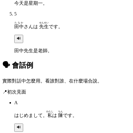
今天是星期一。
5
たなか
せんせい
田中
さんは
先生
です。
🔊
田中先生是老師。
🗣 會話例
實際對話中怎麼用。看誰對誰、在什麼場合說。
📍
初次見面
A
わたし
ちん
はじめまして。
私
は
陳
です。
🔊