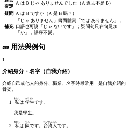
過去
A は B じゃ ありませんでした
（A 過去不是 B）
否定
疑問
A は B ですか
（A 是 B 嗎？）
「じゃ ありません」書面體寫「では ありません」，
補充
口語也可說「じゃ ないです」；疑問句只在句尾加
「か」，語序不變。
🧱 用法與例句
1
介紹身分・名字（自我介紹）
介紹自己或他人的身分、職業、名字時最常用，是自我介紹的
骨架。
わたし
がくせい
私
は
学生
です。
我是學生。
わたし
ちん
たいわんじん
私
は
陳
です。
台湾人
です。