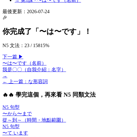
→ 第
1
課 ·
〜は〜です（名前）
最後更新：
2026-07-24
🎉
你完成了「
〜は〜です
」！
N5 文法
：
23
/
158
15
%
下一
篇
▶
〜は〜です（名前）
我是〇〇（自我介紹：名字）
→
← 上一
篇
：
な形容詞
🔥
🔥 學完這個，再來看 N5 同類文法
N5 句型
〜から〜まで
從～到～（時間・地點範圍）
N5 句型
〜て います