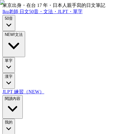
東京出身・在台 17 年・日本人親手寫的日文筆記
Iku老師
日文
50音・文法・JLPT・單字
50音
NEW!
文法
單字
漢字
JLPT 練習（NEW）
閱讀內容
我的