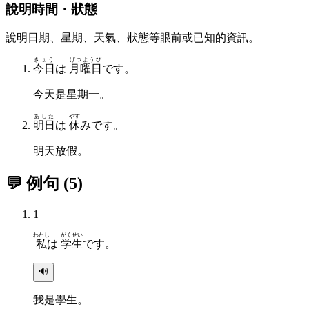
說明時間・狀態
說明日期、星期、天氣、狀態等眼前或已知的資訊。
きょう
げつようび
今日
は
月曜日
です。
今天是星期一。
あした
やす
明日
は
休
みです。
明天放假。
💬 例句
(
5
)
1
わたし
がくせい
私
は
学生
です。
🔊
我是學生。