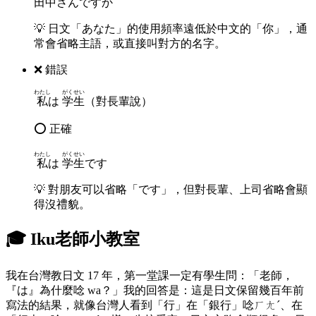
田中
さんですか
💡
日文「あなた」的使用頻率遠低於中文的「你」，通
常會省略主語，或直接叫對方的名字。
❌ 錯誤
わたし
がくせい
私
は
学生
（對長輩說）
⭕ 正確
わたし
がくせい
私
は
学生
です
💡
對朋友可以省略「です」，但對長輩、上司省略會顯
得沒禮貌。
🎓 Iku老師小教室
我在台灣教日文 17 年，第一堂課一定有學生問：「老師，
『は』為什麼唸 wa？」我的回答是：這是日文保留幾百年前
寫法的結果，就像台灣人看到「行」在「銀行」唸ㄏㄤˊ、在