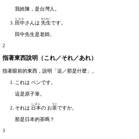
我姓陳，是台灣人。
たなか
せんせい
田中
さんは
先生
です。
田中先生是老師。
2
指著東西說明（これ／それ／あれ）
指著眼前的東西，說明「這／那是什麼」。
これは ペンです。
這是原子筆。
にほん
ちゃ
それは
日本
の お
茶
ですか。
那是日本的茶嗎？
3