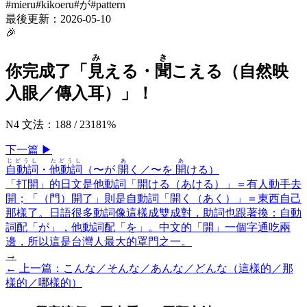
#
mieru
#
kikoeru
#
が
#
pattern
最後更新：
2026-05-10
🎉
み
き
你完成了「
見
える・
聞
こえる（自然映
入眼／傳入耳）
」！
N4 文法
：
188
/
231
81
%
下一
篇
▶
じどうし
たどうし
あ
あ
自動詞
・
他動詞
（〜が
開
く／〜を
開
ける）
「打開」的日文是他動詞「開ける（あける）」＝有人動手去
開；「（門）開了」則是自動詞「開く（あく）」＝東西自己
那樣了。日語很多動詞像這樣成雙成對，助詞也跟著換：自動
詞配「が」，他動詞配「を」。中文的「開」一個字通吃兩
邊，所以這是台灣人最大的罩門之一。
→
← 上一
篇
：
こんな／そんな／あんな／どんな（這樣的／那
樣的／哪樣的）