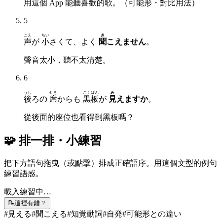
用這個 App 能聽喜歡的歌。（可能形・對比用法）
5
こえ
ちい
き
声
が
小
さくて、よく
聞
こえません
。
聲音太小，聽不太清楚。
6
うし
せき
こくばん
み
後
ろの
席
からも
黒板
が
見
えますか
。
從後面的座位也看得到黑板嗎？
🧩 排一排・小練習
把下方語句拖曳（或點擊）排成正確語序。用這個文型的例句
練習語感。
載入練習中…
📝
這裡有錯？
#
見える
#
聞こえる
#
知覚動詞
#
自発
#
可能形との違い