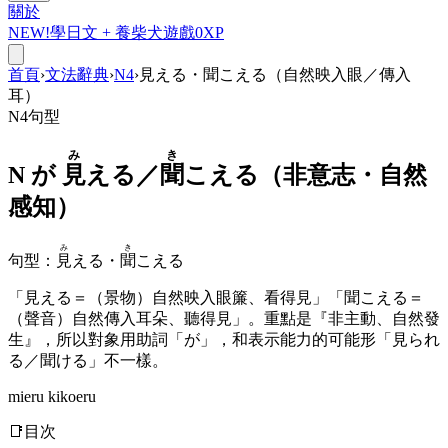
關於
NEW!
學日文 +
養柴犬
遊戲
0
XP
首頁
›
文法辭典
›
N4
›
見える・聞こえる（自然映入眼／傳入
耳）
N4
句型
み
き
N が
見
える／
聞
こえる
（非意志・自然
感知）
み
き
句型
：
見
える・
聞
こえる
「見える＝（景物）自然映入眼簾、看得見」「聞こえる＝
（聲音）自然傳入耳朵、聽得見」。重點是『非主動、自然發
生』，所以對象用助詞「が」，和表示能力的可能形「見られ
る／聞ける」不一樣。
mieru kikoeru
📑
目次