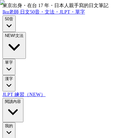
東京出身・在台 17 年・日本人親手寫的日文筆記
Iku老師
日文
50音・文法・JLPT・單字
50音
NEW!
文法
單字
漢字
JLPT 練習（NEW）
閱讀內容
我的