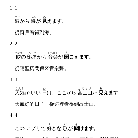
1
まど
うみ
み
窓
から
海
が
見
えます
。
從窗戶看得到海。
2
となり
へや
おんがく
き
隣
の
部屋
から
音楽
が
聞
こえます
。
從隔壁房間傳來音樂聲。
3
てんき
ひ
ふじさん
み
天気
が いい
日
は、ここから
富士山
が
見
えます
。
天氣好的日子，從這裡看得到富士山。
4
す
うた
き
この アプリで
好
きな
歌
が
聞
けます
。