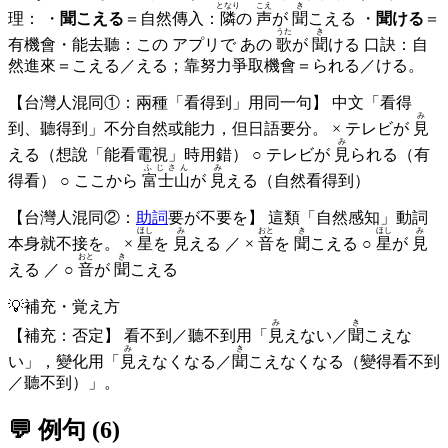
となり
こえ
き
理： ・
聞こえる
＝自然傳入：
隣
の
声
が
聞
こえる ・
聞ける
＝
うた
き
有機會・能去聽：この アプリで あの
歌
が
聞
ける 口訣：自
然進來＝こえる／える；靠努力爭取機會＝られる／ける。
【台灣人混同①：兩種「看得到」用同一句】 中文「看得
み
到、聽得到」不分自然或能力，但日語要分。 × テレビが
見
み
える（想說「能看電視」時用錯） ○ テレビが
見
られる（有
ふじさん
み
得看） ○ ここから
富士山
が
見
える（自然看得到）
【台灣人混同②：
助詞
要が不要を】 這類「自然感知」動詞
ほし
み
おと
き
ほし
み
本身就不接を。 ×
星
を
見
える ／ ×
音
を
聞
こえる ○
星
が
見
おと
き
える ／ ○
音
が
聞
こえる
💡
補充・覚え方
み
き
【補充：否定】 看不到／聽不到用「
見
えない／
聞
こえな
み
き
い」，變化用「
見
えなくなる／
聞
こえなくなる（變得看不到
／聽不到）」。
💬 例句
(
6
)