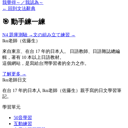
我覺得～／我認為～
←
回到文法辭典
🎯 動手練一練
N4
題庫測驗 →
文の組み立て練習 →
Iku老師（佐藤生）
來自東京、在台 17 年的日本人。 日語教師、日語雜誌總編
輯，著有 10 本以上日語教材。
這個網站，是寫給台灣學習者的全力之作。
了解更多
→
Iku老師日文
在台 17 年的日本人 Iku老師（佐藤生）親手寫的日文學習筆
記。
學習單元
50音學習
互動練習