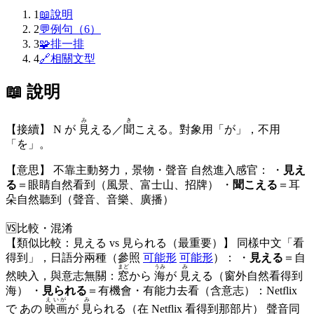
1
📖
說明
2
💬
例句（6）
3
🧩
排一排
4
🔗
相關文型
📖 說明
み
き
【接續】 N が
見
える／
聞
こえる。對象用「が」，不用
「を」。
【意思】 不靠主動努力，景物・聲音 自然進入感官： ・
見え
る
＝眼睛自然看到（風景、富士山、招牌） ・
聞こえる
＝耳
朵自然聽到（聲音、音樂、廣播）
🆚
比較・混淆
【類似比較：見える vs 見られる（最重要）】 同樣中文「看
得到」，日語分兩種（參照
可能形
可能形
）： ・
見える
＝自
まど
うみ
み
然映入，與意志無關：
窓
から
海
が
見
える（窗外自然看得到
海） ・
見られる
＝有機會・有能力去看（含意志）：Netflix
えいが
み
で あの
映画
が
見
られる（在 Netflix 看得到那部片） 聲音同