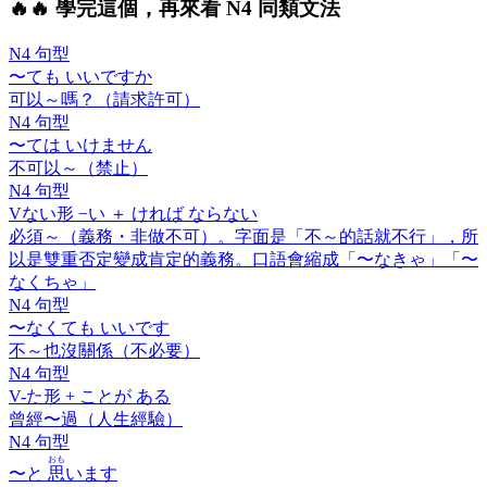
🔥
🔥 學完這個，再來看 N4 同類文法
N4 句型
〜ても いいですか
可以～嗎？（請求許可）
N4 句型
〜ては いけません
不可以～（禁止）
N4 句型
V
ない
形 −い ＋
ければ ならない
必須～（義務・非做不可）。字面是「不～的話就不行」，所
以是雙重否定變成肯定的義務。口語會縮成「〜なきゃ」「〜
なくちゃ」
N4 句型
〜なくても いいです
不～也沒關係（不必要）
N4 句型
V-
た
形 +
ことが ある
曾經〜過（人生經驗）
N4 句型
おも
〜と
思
います