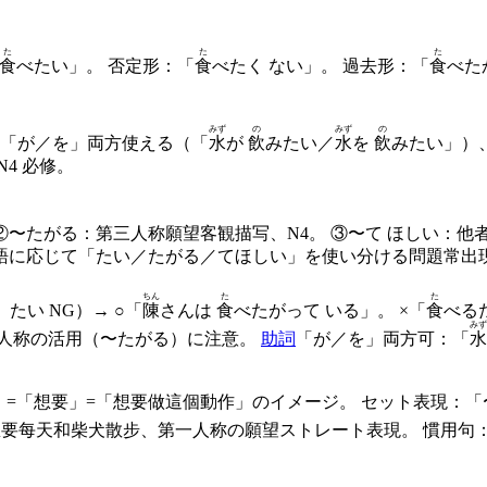
た
た
た
食
べたい」。 否定形：「
食
べたく ない」。 過去形：「
食
べた
みず
の
みず
の
 「が／を」両方使える（「
水
が
飲
みたい／
水
を
飲
みたい」）
4 必修。
②〜たがる：第三人称願望客観描写、N4。 ③〜て ほしい：他者
の主語に応じて「たい／たがる／てほしい」を使い分ける問題常出
ちん
た
た
たい NG）→ ○「
陳
さんは
食
べたがって いる」。 ×「
食
べる
みず
三人称の活用（〜たがる）に注意。
助詞
「が／を」両方可：「
水
い」=「想要」=「想要做這個動作」のイメージ。 セット表現：
想要每天和柴犬散步、第一人称の願望ストレート表現。 慣用句