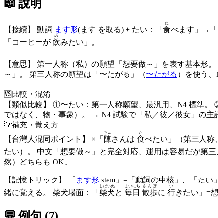
📖 說明
た
【接續】 動詞
ます形
(ます を取る) + たい：「
食
べます」→「
の
「コーヒーが
飲
みたい」。
【意思】 第一人称（私）の願望「想要做～」を表す基本形。
～」。 第三人称の願望は「〜たがる」（
〜たがる
）を使う、N
🆚
比較・混淆
【類似比較】 ①〜たい：第一人称願望、最汎用、N4 標準。 
ではなく、物・事象）。 → N4 試験で「私／彼／彼女」
💡
補充・覚え方
ちん
た
【台灣人混同ポイント】 ×「
陳
さんは
食
べたい」（第三人称、
たい）。 中文「想要做～」と完全対応、運用は容易だが第
然）どちらも OK。
【記憶トリック】 「
ます形
stem」=「動詞の中核」、「た
しばいぬ
まいにち
さんぽ
い
緒に覚える。 柴犬場面：「
柴犬
と
毎日
散歩
に
行
きたい」=
💬 例句
(
7
)