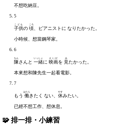
不想吃納豆。
5
こども
ころ
子供
の
頃
、ピアニストに なりたかった。
小時候、想當鋼琴家。
6
ちん
いっしょ
えいが
み
陳
さんと
一緒
に
映画
を
見
たかった。
本來想和陳先生一起看電影。
7
はたら
やす
もう
働
きたく ない、
休
みたい。
已經不想工作、想休息。
🧩 排一排・小練習