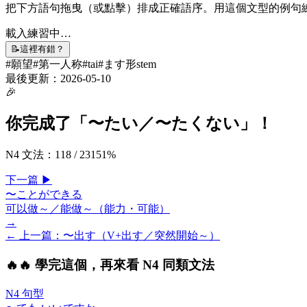
把下方語句拖曳（或點擊）排成正確語序。用這個文型的例句
載入練習中…
📝
這裡有錯？
#
願望
#
第一人称
#
tai
#
ます形stem
最後更新：
2026-05-10
🎉
你完成了「
〜たい／〜たくない
」！
N4 文法
：
118
/
231
51
%
下一
篇
▶
〜ことができる
可以做～／能做～（能力・可能）
→
← 上一
篇
：
〜出す（V+出す／突然開始～）
🔥
🔥 學完這個，再來看 N4 同類文法
N4 句型