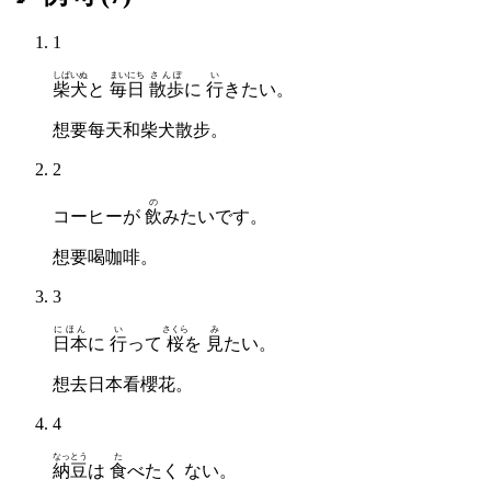
1
しばいぬ
まいにち
さんぽ
い
柴犬
と
毎日
散歩
に
行
きたい。
想要每天和柴犬散步。
2
の
コーヒーが
飲
みたいです。
想要喝咖啡。
3
にほん
い
さくら
み
日本
に
行
って
桜
を
見
たい。
想去日本看櫻花。
4
なっとう
た
納豆
は
食
べたく ない。