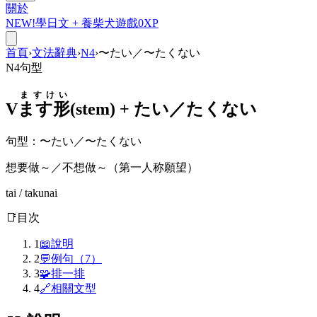
關於
NEW!
學日文 +
養柴犬
遊戲
0
XP
首頁
›
文法辭典
›
N4
›
〜たい／〜たくない
N4
句型
ますけい
V
ます形
(stem) +
たい／たくない
句型
：
〜たい／〜たくない
想要做～／不想做～（第一人称願望）
tai / takunai
📑
目次
1
📖
說明
2
💬
例句（7）
3
🧩
排一排
4
🔗
相關文型