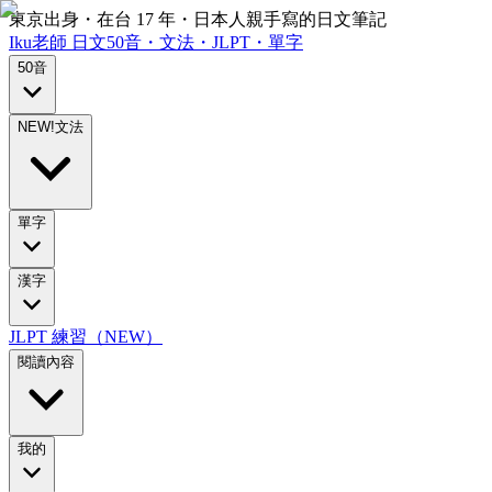
東京出身・在台 17 年・日本人親手寫的日文筆記
Iku老師
日文
50音・文法・JLPT・單字
50音
NEW!
文法
單字
漢字
JLPT 練習（NEW）
閱讀內容
我的