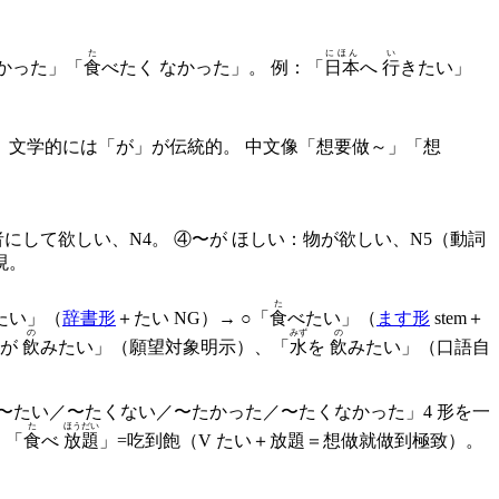
た
にほん
い
かった」「
食
べたく なかった」。 例：「
日本
へ
行
きたい」
、文学的には「が」が伝統的。 中文像「想要做～」「想
にして欲しい、N4。 ④〜が ほしい：物が欲しい、N5（動詞
現。
た
たい」（
辞書形
＋たい NG）→ ○「
食
べたい」（
ます形
stem＋
の
みず
の
が
飲
みたい」（願望対象明示）、「
水
を
飲
みたい」（口語自
「〜たい／〜たくない／〜たかった／〜たくなかった」4 形を一
た
ほうだい
：「
食
べ
放題
」=吃到飽（V たい＋放題＝想做就做到極致）。