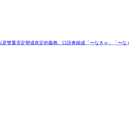
以是雙重否定變成肯定的義務。口語會縮成「〜なきゃ」「〜な