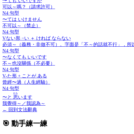
〜ても いいですか
可以～嗎？（請求許可）
N4 句型
〜ては いけません
不可以～（禁止）
N4 句型
V
ない
形 −い ＋
ければ ならない
必須～（義務・非做不可）。字面是「不～的話就不行」，所
N4 句型
〜なくても いいです
不～也沒關係（不必要）
N4 句型
V-
た
形 +
ことが ある
曾經〜過（人生經驗）
N4 句型
おも
〜と
思
います
我覺得～／我認為～
←
回到文法辭典
🎯 動手練一練