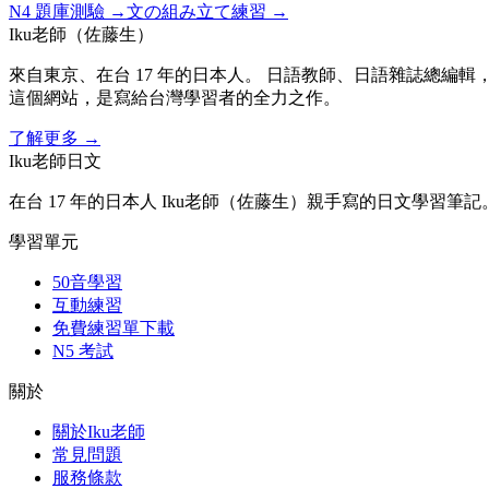
N4
題庫測驗 →
文の組み立て練習 →
Iku老師（佐藤生）
來自東京、在台 17 年的日本人。 日語教師、日語雜誌總編輯，
這個網站，是寫給台灣學習者的全力之作。
了解更多
→
Iku老師日文
在台 17 年的日本人 Iku老師（佐藤生）親手寫的日文學習筆記
學習單元
50音學習
互動練習
免費練習單下載
N5 考試
關於
關於Iku老師
常見問題
服務條款