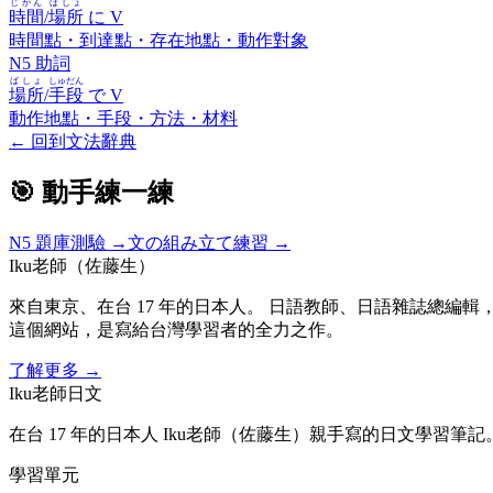
じかん
ばしょ
時間
/
場所
に
V
時間點・到達點・存在地點・動作對象
N5 助詞
ばしょ
しゅだん
場所
/
手段
で
V
動作地點・手段・方法・材料
←
回到文法辭典
🎯 動手練一練
N5
題庫測驗 →
文の組み立て練習 →
Iku老師（佐藤生）
來自東京、在台 17 年的日本人。 日語教師、日語雜誌總編輯，
這個網站，是寫給台灣學習者的全力之作。
了解更多
→
Iku老師日文
在台 17 年的日本人 Iku老師（佐藤生）親手寫的日文學習筆記
學習單元