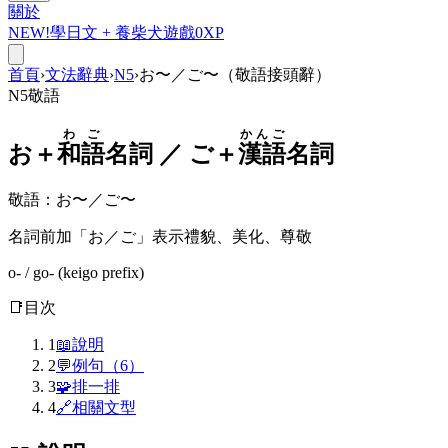
關於
NEW!
學日文 +
養柴犬
遊戲
0
XP
首頁
›
文法辭典
›
N5
›
お〜／ご〜（敬語接頭辭）
N5
敬語
わご
かんご
お
＋
和語
名詞 ／
ご
＋
漢語
名詞
敬語
：
お〜／ご〜
名詞前加「お／ご」表示禮貌、美化、尊敬
o- / go- (keigo prefix)
📑
目次
1
📖
說明
2
💬
例句（6）
3
🧩
排一排
4
🔗
相關文型