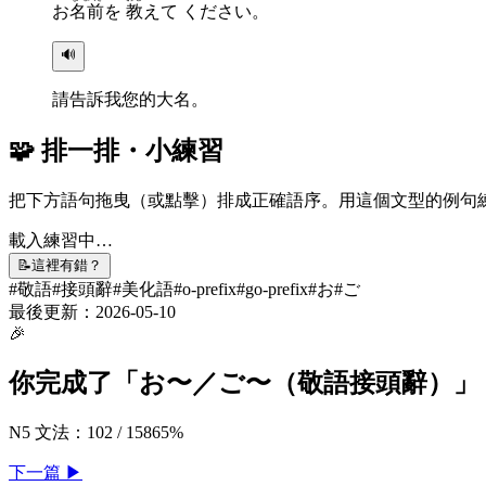
お
名前
を
教
えて ください。
🔊
請告訴我您的大名。
🧩 排一排・小練習
把下方語句拖曳（或點擊）排成正確語序。用這個文型的例句
載入練習中…
📝
這裡有錯？
#
敬語
#
接頭辭
#
美化語
#
o-prefix
#
go-prefix
#
お
#
ご
最後更新：
2026-05-10
🎉
你完成了「
お〜／ご〜（敬語接頭辭）
」
N5 文法
：
102
/
158
65
%
下一
篇
▶