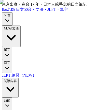
東京出身・在台 17 年・日本人親手寫的日文筆記
Iku老師
日文
50音・文法・JLPT・單字
50音
NEW!
文法
單字
漢字
JLPT 練習（NEW）
閱讀內容
我的