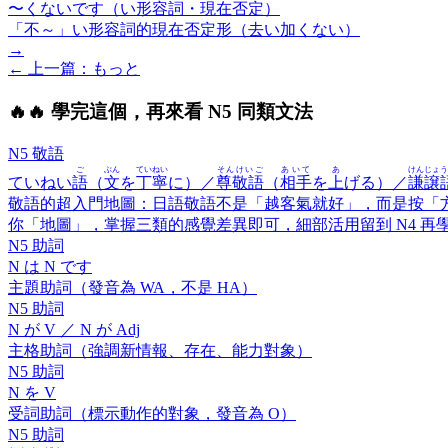
〜くないです（い形容詞・現在否定）
「不～」い形容詞的現在否定形（去い加くない）
→
← 上一
篇
：
もっと
🔥
🔥 學完這個，再來看 N5 同類文法
N5 敬語
ご
ぶん
ていねい
そんけいご
あいて
あ
けんじょう
ていねい
語
（
文
を
丁寧
に）／
尊敬語
（
相手
を
上
げる）／
謙譲
敬語的超入門地圖：日語敬語不是「越客氣就好」，而是按「方
你「地圖」，掌握三類的感覺差異即可，細部活用留到 N4 
N5 助詞
N
は
N です
主題助詞（發音為 WA，不是 HA）
N5 助詞
N
が
V ／ N
が
Adj
主格助詞（強調新情報、存在、能力對象）
N5 助詞
N
を
V
受詞助詞（標示動作的對象，發音為 O）
N5 助詞