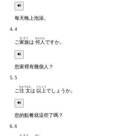
🔊
每天晚上泡澡。
4
かぞく
なんにん
ご
家族
は
何人
ですか。
🔊
您家裡有幾個人？
5
ちゅうもん
いじょう
ご
注文
は
以上
でしょうか。
🔊
您的點餐就這些了嗎？
6
なまえ
おし