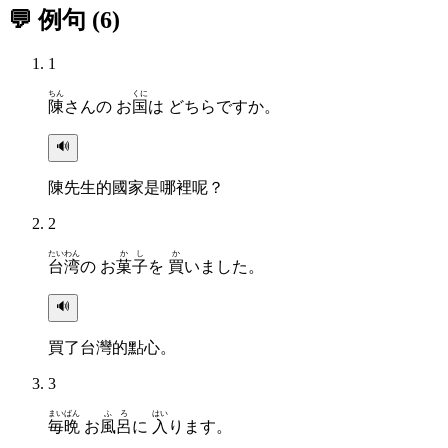
💬 例句
(
6
)
1
ちん
くに
陳
さんの お
国
は どちらですか。
🔊
陳先生的國家是哪裡呢？
2
たいわん
かし
か
台湾
の お
菓子
を
買
いました。
🔊
買了台灣的點心。
3
まいばん
ふろ
はい
毎晩
お
風呂
に
入
ります。