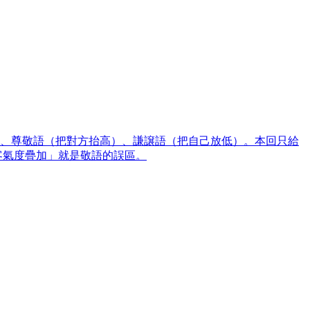
）、尊敬語（把對方抬高）、謙譲語（把自己放低）。本回只給
客氣度疊加」就是敬語的誤區。