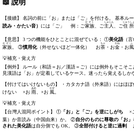
📖 說明
【接續】 名詞の前に「お」または「ご」を付ける。 基本ルー
かぞく
しゅじん
じゅうし
読み・かたい音）
には「ご」 例：ご
家族
、ご
主人
、ご
住所
【意思】 3 つの機能をひとことに混ぜている： ①
美化語
（言
かぞく
ちゃ
かね
ふ
家族
。 ③
慣用化
（外せないほど一体化） お
茶
・お
金
・お
風
💡
補充・覚え方
【例外】 ルール（和語＝お／漢語＝ご）には例外もそこそこ
見漢語は「お」が定着しているケース。迷ったら覚えるしか
【付けてはいけないもの】 ・カタカナ語（外来語）にはほぼ
あめ
かぜ
けない ×お
雨
、×お
風
。
💡
補充・覚え方
【台灣人混同ポイント】 ①
「お」と「ご」を逆にしがち
×
葉）か音読み（中国由来）か。 ②
自分のものに尊敬の「お」
された美化語
は自分側でも OK。 ③
全部付けると逆に過剰
お