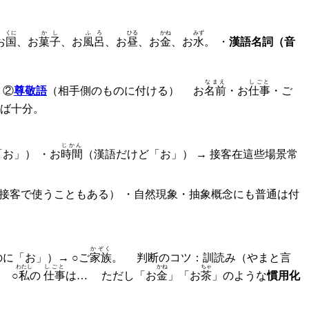
くに
かし
ふろ
ひる
かね
みず
お
国
、お
菓子
、お
風呂
、お
昼
、お
金
、お
水
。 ・
漢語名詞（音
なまえ
しごと
 ②
尊敬語
（相手側のものに付ける） お
名前
・お
仕事
・ご
れば十分。
じかん
お」） ・お
時間
（漢語だけど「お」） → 接客在這些場景常
は接客で使うこともある） ・自然現象・抽象概念にも普通は付
かぞく
に「お」）→ ○ご
家族
。 判断のコツ：訓読み（やまと言
わたし
しごと
かね
ちゃ
 ○
私
の
仕事
は… ただし「お
金
」「お
茶
」のような
慣用化