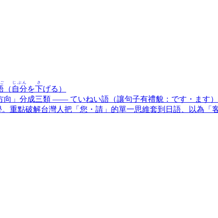
ご
じぶん
さ
語
（
自分
を
下
げる）
向」分成三類 ―― ていねい語（讓句子有禮貌：です・ます
再學。重點破解台灣人把「您・請」的單一思維套到日語、以為「