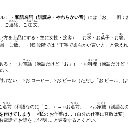
ル： ・
和語名詞（訓読み・やわらかい音）
には「お」 例：
ょ
れんらく
ちゅうもん
、ご
連絡
、ご
注文
。
みず
かし
はし
い方を上品にする・主に女性・接客） お
水
・お
菓子
・お
箸
。
ろ
はん
呂
・ご
飯
。 → N5 段階では「丁寧で柔らかい言い方」と覚え
でんわ
りょうり
ある： ・お
電話
（漢語だけど「お」） ・お
料理
（漢語だけど「
ない。
付けない ×お コーヒー、×お ビール（ただし「お ビール」
なまえ
なまえ
かぞく
ご
名前
（和語なのに「ご」）→ ○お
名前
。 ×お
家族
（漢語なの
わたし
しごと
を付けてしまう
×
私
の お
仕事
は…（自分の仕事に尊敬は変）
電話で お話を ご説明 … と連発するとくどい。