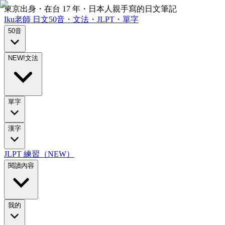
東京出身・在台 17 年・日本人親手寫的日文筆記
Iku老師
日文
50音・文法・JLPT・單字
50音
NEW!
文法
單字
漢字
JLPT 練習（NEW）
閱讀內容
我的