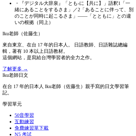
・
『デジタル大辞泉』「とも‐に【共に】」語釈1「一
緒にあることをするさま」／2「あることに伴って、別
のことが同時に起こるさま」——「とともに」との違
いの根拠（同上）
Iku老師（佐藤生）
來自東京、在台 17 年的日本人。 日語教師、日語雜誌總編
輯，著有 10 本以上日語教材。
這個網站，是寫給台灣學習者的全力之作。
了解更多
→
Iku老師日文
在台 17 年的日本人 Iku老師（佐藤生）親手寫的日文學習筆
記。
學習單元
50音學習
互動練習
免費練習單下載
N5 考試