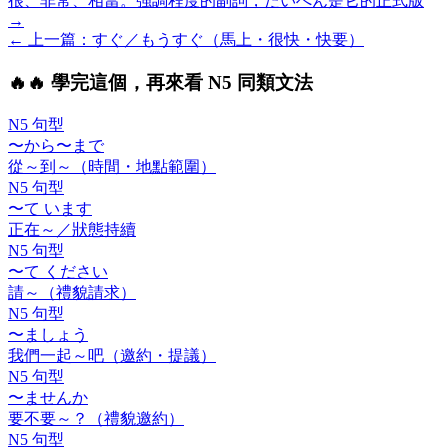
很、非常、相當。強調程度的副詞，たいへん是它的正式版
→
← 上一
篇
：
すぐ／もうすぐ（馬上・很快・快要）
🔥
🔥 學完這個，再來看 N5 同類文法
N5 句型
〜から〜まで
從～到～（時間・地點範圍）
N5 句型
〜て います
正在～／狀態持續
N5 句型
〜て ください
請～（禮貌請求）
N5 句型
〜ましょう
我們一起～吧（邀約・提議）
N5 句型
〜ませんか
要不要～？（禮貌邀約）
N5 句型