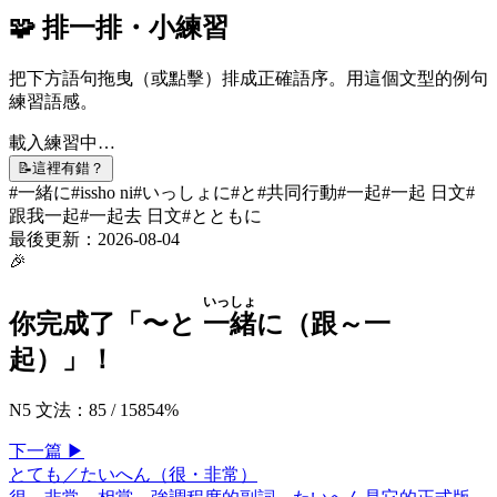
🧩 排一排・小練習
把下方語句拖曳（或點擊）排成正確語序。用這個文型的例句
練習語感。
載入練習中…
📝
這裡有錯？
#
一緒に
#
issho ni
#
いっしょに
#
と
#
共同行動
#
一起
#
一起 日文
#
跟我一起
#
一起去 日文
#
とともに
最後更新：
2026-08-04
🎉
いっしょ
你完成了「
〜と
一緒
に（跟～一
起）
」！
N5 文法
：
85
/
158
54
%
下一
篇
▶
とても／たいへん（很・非常）