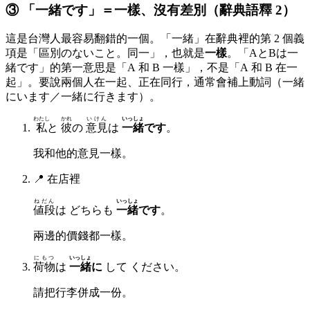
③ 「一緒です」＝一樣、沒有差別（辭典語釋 2）
這是台灣人最容易翻錯的一個。「一緒」在辭典裡的第 2 個義
項是「區別のないこと。同一」，也就是
一樣
。「AとBは一
緒です」的第一意思是「A 和 B 一樣」，不是「A 和 B 在一
起」。要說兩個人在一起、正在同行，通常會補上動詞（一緒
にいます／一緒に行きます）。
わたし
かれ
いけん
いっしょ
私
と
彼
の
意見
は
一緒
です
。
我和他的意見一樣。
📍
在店裡
ねだん
いっしょ
値段
は どちらも
一緒
です
。
兩邊的價錢都一樣。
にもつ
いっしょ
荷物
は
一緒
に
して ください。
請把行李併成一份。