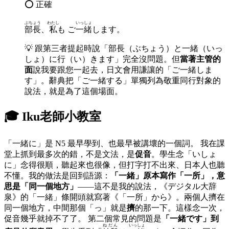
⭕ 正確
ぶちょう
わたし
いっしょ
部長
、
私
も ご
一緒
します。
💡
跟第三者提起時說「部長（ぶちょう）と一緒（いっ
しょ）に行（い）きます」完全沒問題。但
當著主管的
面
說我要跟您一起去，日文會用謙讓的「ご一緒しま
す」。辭典把「ご一緒する」單獨列為敬重同行對象的
說法，就是為了這個場面。
🎓 Iku老師小教室
「一緒に」是 N5 最早學到、也最早被講壞的一個詞。 我在課
堂上抓到最多次的錯，不是文法，是
促音
。學生念「いしょ
に」念得很順，聽起來也很像，但打字打不出來、日本人也聽
不懂。我的做法是回到語源：
「一緒」原本寫作「一所」，意
思是「同一個地方」
——這不是我的說法，《デジタル大辞
泉》的「一緒」條開頭就寫著《「一所」から》。兩個人擠在
同一個地方，中間那個「っ」就是
擠
的那一下。這樣念一次，
促音幾乎就掉不了了。 第二個常見的問題是
「一緒です」到
ねだん
いっしょ