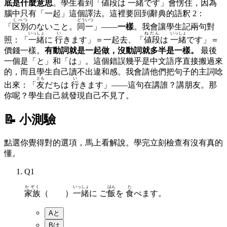
底是什麼意思
。學生看到「
値段
は
一緒
です」會愣住，因為
腦中只有「一起」這個譯法。這裡要回到辭典的語釈 2：
くべつ
どういつ
「
区別
のないこと。
同一
」——
一樣
。我會讓學生記兩句對
いっしょ
い
ねだん
いっしょ
照：「
一緒
に
行
きます」＝一起去、「
値段
は
一緒
です」＝
價錢一樣。
有動詞就是一起做，沒動詞就多半是一樣。
最後
一個是「と」和「は」。這個錯誤幾乎是中文語序直接搬過來
的，而且學生自己讀不出違和感。我會請他們把句子的主詞唸
とも
い
出來：「
友
だちは
行
きます」——這句在講誰？講朋友。那
你呢？學生自己就發現自己不見了。
📝 小測驗
點選你覺得對的選項，馬上看解說。學完立刻檢查有沒有真的
懂。
Q
1
かぞく
いっしょ
はん
た
家族
（ ）
一緒
に ご
飯
を
食
べます。
A
と
B
は