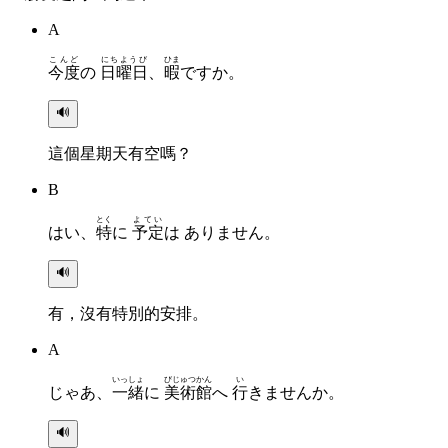
A
こんど
にちようび
ひま
今度
の
日曜日
、
暇
ですか。
🔊
這個星期天有空嗎？
B
とく
よてい
はい、
特
に
予定
は ありません。
🔊
有，沒有特別的安排。
A
いっしょ
びじゅつかん
い
じゃあ、
一緒
に
美術館
へ
行
きませんか。
🔊