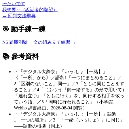
〜たいです
我想要～（說話者的願望）
←
回到文法辭典
🎯 動手練一練
N5
題庫測驗 →
文の組み立て練習 →
📚 參考資料
・
『デジタル大辞泉』「いっ‐しょ【一緒】」——
《「一所」から》／語釈1「一つにまとめること」／
2「区別のないこと。同一」／3「ともに同じことをす
ること」／4「（ふつう『御一緒する』の形で用いて）
『連れ立つ』『ともに行く』を、同行する相手を敬っ
ていう語」／5「同時に行われること」（小学館、
Weblio 辞書経由、2026-08-04 閲覧）
・
『デジタル大辞泉』「いっ‐しょ【一所】」語釈
1「一つの場所」／3「『一緒（いっしょ）』に同じ」
——語源の根拠（同上）