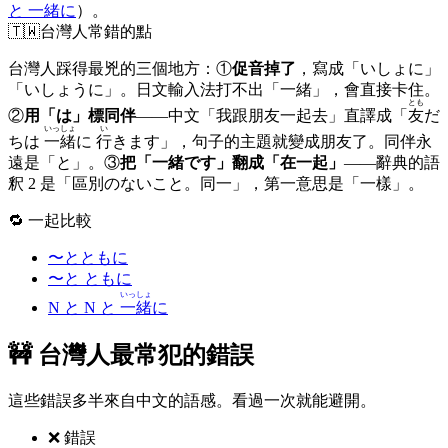
と 一緒に
）。
🇹🇼
台灣人常錯的點
台灣人踩得最兇的三個地方：①
促音掉了
，寫成「いしょに」
「いしょうに」。日文輸入法打不出「一緒」，會直接卡住。
とも
②
用「は」標同伴
——中文「我跟朋友一起去」直譯成「
友
だ
いっしょ
い
ちは
一緒
に
行
きます」，句子的主題就變成朋友了。同伴永
遠是「と」。③
把「一緒です」翻成「在一起」
——辭典的語
釈 2 是「區別のないこと。同一」，第一意思是「一樣」。
🔁 一起比較
〜とともに
〜と ともに
いっしょ
N と N と
一緒
に
🚧 台灣人最常犯的錯誤
這些錯誤多半來自中文的語感。看過一次就能避開。
❌ 錯誤