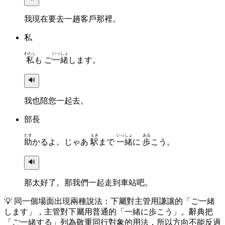
我現在要去一趟客戶那裡。
私
わたし
いっしょ
私
も ご
一緒
します。
🔊
我也陪您一起去。
部長
たす
えき
いっしょ
ある
助
かるよ。じゃあ
駅
まで
一緒
に
歩
こう。
🔊
那太好了。那我們一起走到車站吧。
💡
同一個場面出現兩種說法：下屬對主管用謙讓的「ご一緒
します」，主管對下屬用普通的「一緒に歩こう」。辭典把
「ご一緒する」列為敬重同行對象的用法，所以方向不能反過