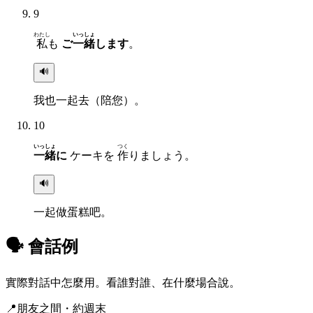
9
わたし
いっしょ
私
も
ご
一緒
します
。
🔊
我也一起去（陪您）。
10
いっしょ
つく
一緒
に
ケーキを
作
りましょう。
🔊
一起做蛋糕吧。
🗣 會話例
實際對話中怎麼用。看誰對誰、在什麼場合說。
📍
朋友之間・約週末