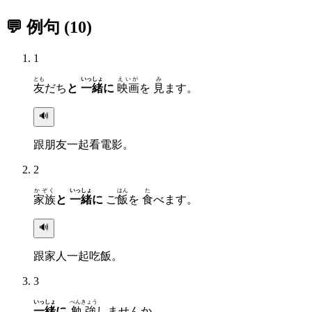
💬 例句
(
10
)
1
とも
いっしょ
えいが
み
友
だち
と
一緒
に
映画
を
見
ます。
🔊
跟朋友一起看電影。
2
かぞく
いっしょ
はん
た
家族
と
一緒
に
ご
飯
を
食
べます。
🔊
跟家人一起吃飯。
3
いっしょ
べんきょう
一緒
に
勉強
しませんか。