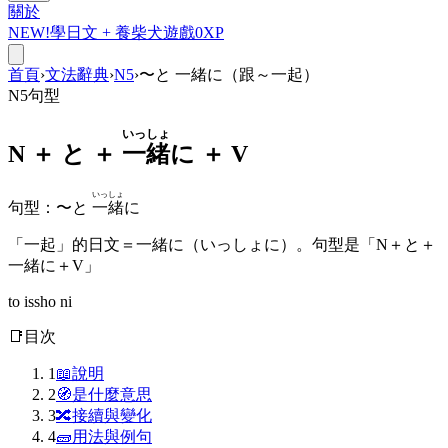
關於
NEW!
學日文 +
養柴犬
遊戲
0
XP
首頁
›
文法辭典
›
N5
›
〜と 一緒に（跟～一起）
N5
句型
いっしょ
N ＋
と
＋
一緒
に ＋ V
いっしょ
句型
：
〜と
一緒
に
「一起」的日文＝一緒に（いっしょに）。句型是「N＋と＋
一緒に＋V」
to issho ni
📑
目次
1
📖
說明
2
🧭
是什麼意思
3
🔀
接續與變化
4
🧱
用法與例句