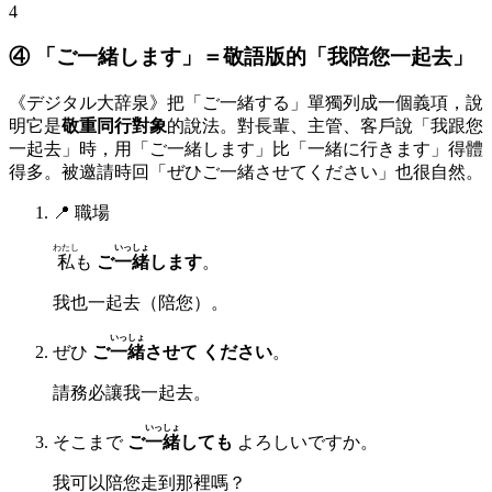
4
④ 「ご一緒します」＝敬語版的「我陪您一起去」
《デジタル大辞泉》把「ご一緒する」單獨列成一個義項，說
明它是
敬重同行對象
的說法。對長輩、主管、客戶說「我跟您
一起去」時，用「ご一緒します」比「一緒に行きます」得體
得多。被邀請時回「ぜひご一緒させてください」也很自然。
📍
職場
わたし
いっしょ
私
も
ご
一緒
します
。
我也一起去（陪您）。
いっしょ
ぜひ
ご
一緒
させて ください
。
請務必讓我一起去。
いっしょ
そこまで
ご
一緒
しても
よろしいですか。
我可以陪您走到那裡嗎？