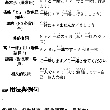
N ＋
と
一緒
に
＋ V
（
母
と
一緒
に
行
き
基本形（最常用）
ます）
いっしょ
いっしょ
い
省略「と」（對象已
一緒
に
＋ V
（
一緒
に
行
きましょう）
知時）
いっしょ
邀約（N5 必背組
一緒
に
＋ V
ませんか／ましょう
合）
いっしょ
わたし
いっしょ
N ＋と
一緒
の
＋ N
（
私
と
一緒
の クラ
修飾名詞
ス）
いっしょ
當「一樣」用（辭典
A と B は
一緒
です
＝ A 和 B 一樣
語釋 2）
いっしょ
いっしょ
謙讓（對長輩・客
ご
一緒
します／ご
一緒
させてください
戶）
ひとり
ひとり
べんきょう
一人
で
＋ V
（
一人
で
勉強
します＝自
相反的說法
己一個人念書）
🧱 用法與例句
1