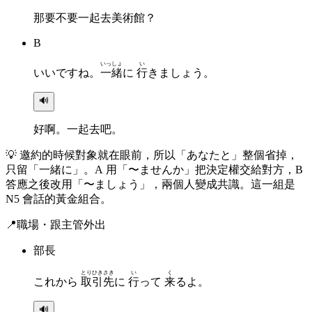
那要不要一起去美術館？
B
いっしょ
い
いいですね。
一緒
に
行
きましょう。
🔊
好啊。一起去吧。
💡
邀約的時候對象就在眼前，所以「あなたと」整個省掉，
只留「一緒に」。A 用「〜ませんか」把決定權交給對方，B
答應之後改用「〜ましょう」，兩個人變成共識。這一組是
N5 會話的黃金組合。
📍
職場・跟主管外出
部長
とりひきさき
い
く
これから
取引先
に
行
って
来
るよ。
🔊