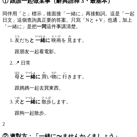
① 跟誰一起做某事（辭典語釋 3・最基本）
同伴用「と」標示，後面接「一緒に」再接動詞。這是「一起
日文」這個查詢真正要的答案。只寫「Nと＋V」也通，加上
「一緒に」是把
一同
這件事講清楚。
とも
いっしょ
えいが
み
友
だち
と
一緒
に
映画
を
見
ます。
跟朋友一起看電影。
📍
日常
はは
いっしょ
か
もの
い
母
と
一緒
に
買
い
物
に
行
きます。
跟媽媽一起去買東西。
いぬ
いっしょ
さんぽ
犬
と
一緒
に
散歩
します。
跟狗一起散步。
2
② 邀對方：「一緒に〜ませんか／ましょう」