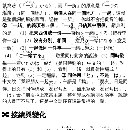
いっしょ
ひと
就寫著《「
一所
」から》，而「一所」的原意是「
一
つの
ばしょ
場所
」（同一個地方）。
兩個人在同一個地方 → 一起
，這就
是整個詞的原始畫面。記住「一所」，你就不會把促音吃掉。
② 「一緒」的義項有 5 個，「一起」只佔其中兩個。
辭典列
にもつ
いっしょ
的是： （1）
把東西併成一份
——
荷物
を
一緒
にする（把行李
いけん
いっしょ
併一起） （2）
沒有分別、相同
——
意見
が
一緒
になる（意見
いっしょ
あそ
一致） （3）
一起做同一件事
——
一緒
に
遊
ぶ（一起玩）
いっしょ
（4）
「ご
一緒
する」
——敬重同行對象的說法 （5）
同時發
つ
いっしょ
生
——
着
いたのは
一緒
だ（是同時到的） 中文的「一起」對
得上的只有（3）和（5）。看到「一緒」就反射性翻成「一
起」，遇到（2）一定翻錯。
③ 同伴用「と」，不是「は」。
中文說「我跟朋友一起去」，主語是「我」，「朋友」只是同
とも
とも
伴。日文把同伴標成「
友
だち
と
」。如果寫成「
友
だち
は
」，
「は」會把朋友拉上來當主題，整句變成在講朋友的事，說話
的人反而不見了。這是中文語序直譯最常摔的一跤。
🔀
接續與變化
いっしょ
はは
いっしょ
い