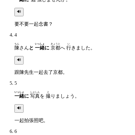
🔊
要不要一起念書？
4
ちん
いっしょ
きょうと
い
陳
さん
と
一緒
に
京都
へ
行
きました。
🔊
跟陳先生一起去了京都。
5
いっしょ
しゃしん
と
一緒
に
写真
を
撮
りましょう。
🔊
一起拍張照吧。
6