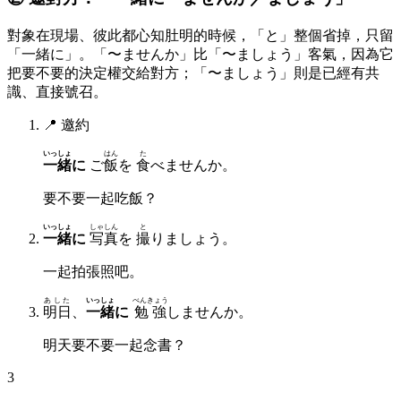
對象在現場、彼此都心知肚明的時候，「と」整個省掉，只留
「一緒に」。「〜ませんか」比「〜ましょう」客氣，因為它
把要不要的決定權交給對方；「〜ましょう」則是已經有共
識、直接號召。
📍
邀約
いっしょ
はん
た
一緒
に
ご
飯
を
食
べませんか。
要不要一起吃飯？
いっしょ
しゃしん
と
一緒
に
写真
を
撮
りましょう。
一起拍張照吧。
あした
いっしょ
べんきょう
明日
、
一緒
に
勉強
しませんか。
明天要不要一起念書？
3