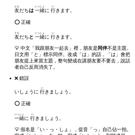
とも
いっしょ
い
友
だち
は
一緒
に
行
きます。
⭕ 正確
とも
いっしょ
い
友
だち
と
一緒
に
行
きます。
💡
中文「我跟朋友一起去」裡，朋友是
同伴
不是主題。
日文用「と」標示同伴。改成「は」的話，「は」會把
朋友提上來當主題，整句變成在講朋友要不要去，說話
者自己反而消失了。
❌ 錯誤
い
いしょうに
行
きましょう。
⭕ 正確
いっしょ
い
一緒
に
行
きましょう。
💡
假名是「い・っ・しょ」，促音「っ」自己佔一拍。