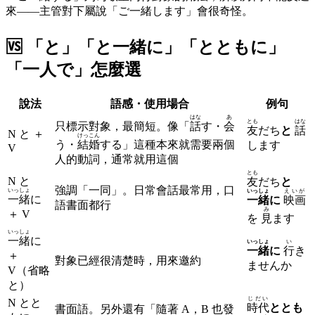
來——主管對下屬說「ご一緒します」會很奇怪。
🆚
「と」「と一緒に」「とともに」
「一人で」怎麼選
說法
語感・使用場合
例句
はな
あ
とも
はな
只標示對象，最簡短。像「
話
す・
会
友
だち
と
話
N と ＋
けっこん
う・
結婚
する」這種本來就需要兩個
します
V
人的動詞，通常就用這個
とも
N と
友
だち
と
強調「一同」。日常會話最常用，口
いっしょ
いっしょ
えいが
一緒
に
一緒
に
映画
語書面都行
み
＋ V
を
見
ます
いっしょ
一緒
に
いっしょ
い
一緒
に
行
き
＋
對象已經很清楚時，用來邀約
ませんか
V（省略
と）
じだい
N とと
時代
ととも
書面語。另外還有「隨著 A，B 也發