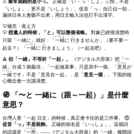
⚠️
最常寫錯的是小っ。
正確是「い・っ・しょ」三拍，不是
「いしょ」，更不是「いしょう」。促音「っ」自己佔一拍，
漏掉日本人會聽不出來，用日文輸入法也打不出漢字。
💡
補充・覚え方
💡
想邀人的時候，「と」可以整個省略。
對象已經很清楚時
いっしょ
い
只留「一緒に」就好：「
一緒
に
行
きませんか」（要不要一
いっしょ
い
起去？）「
一緒
に
行
きましょう」（一起去吧）。
🔺
但「一緒」不等於「一起」。
《デジタル大辞泉》把「一
いけん
緒」分成 5 個義項，「一起做某事」只是其中一個。「
意見
が
いっしょ
一緒
です」不是「意見在一起」，是「
意見一樣
」。下面的核
心概念會一次講清楚。
🧭 「
〜と 一緒に（跟～一起）
」是什麼
意思？
台灣人查「一起 日文」的時候，真正會卡住的是三件事。
①
促音「っ」不是裝飾。
正確的假名是「いっしょ」。這個詞
いっしょ
的語源是「
一所
」——《デジタル大辞泉》的「一緒」條開頭