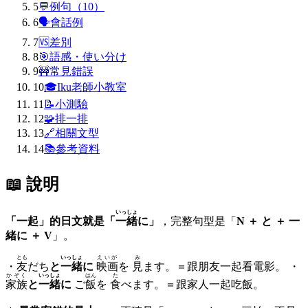
5
💬
例句（10）
6
🗣
會話例
7
🆚
差別
8
🎯
語感・使い分け
9
🚧
常見錯誤
10
🎓
Iku老師小教室
11
📝
小測驗
12
🧩
排一排
13
🔗
相關文型
14
📚
參考資料
📖 說明
いっしょ
「一起」的日文就是「
一緒
に」
，完整句型是「
N ＋ と ＋ 一
緒に ＋ V
」。
とも
いっしょ
えいが
み
・
友
だち
と
一緒
に
映画
を
見
ます。＝跟朋友一起看電影。 ・
かぞく
いっしょ
はん
た
家族
と
一緒
に
ご
飯
を
食
べます。＝跟家人一起吃飯。