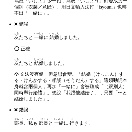
寫成「いしょ」少一拍，寫成「いしょう」則變成另一
個詞（衣裝／意匠）。用日文輸入法打「isyouni」也轉
不出「一緒に」。
❌ 錯誤
とも
いっしょ
けっこん
友
だちと
一緒
に
結婚
しました。
⭕ 正確
とも
けっこん
友
だちと
結婚
しました。
💡
文法沒有錯，但意思會變。「結婚（けっこん）す
る・けんかする・相談（そうだん）する」這類動詞本
身就含兩個人，再加「一緒に」會被聽成「（跟別人）
同時舉行婚禮」。想說「我跟他結婚了」，只要「〜と
結婚しました」。
❌ 錯誤
ぶちょう
わたし
ぶちょう
いっしょ
い
部長
、
私
も
部長
と
一緒
に
行
きます。