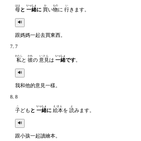
はは
いっしょ
か
もの
い
母
と
一緒
に
買
い
物
に
行
きます。
🔊
跟媽媽一起去買東西。
7
わたし
かれ
いけん
いっしょ
私
と
彼
の
意見
は
一緒
です
。
🔊
我和他的意見一樣。
8
こ
いっしょ
えほん
よ
子
ども
と
一緒
に
絵本
を
読
みます。
🔊
跟小孩一起讀繪本。