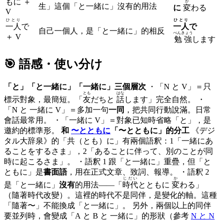
もに ＋
か
生」這個「と一緒に」沒有的用法
に
変
わる
V
ひとり
ひとり
一人
で
一人
で
自己一個人，是「と一緒に」的相反
べんきょう
＋ V
勉強
します
🎯 語感・使い分け
「と」「と一緒に」「一緒に」三個層次
・「N と V」＝只
とも
はな
標示對象，最簡短。「
友
だちと
話
します」完全自然。 ・
「N と 一緒に V」＝多加一句
一同
，把共同行動說滿。日常
會話最常用。 ・「一緒に V」＝對象已知時省略「と」，是
邀約的標準形。
和
〜とともに
「〜とともに」的分工
《デジ
タル大辞泉》的「共（とも）に」有兩個語釈：1「一緒にあ
ることをするさま」，2「あることに伴って、別のことが同
時に起こるさま」。 ・語釈 1 跟「と一緒に」重疊，但「と
ともに」是
書面語
，用在正式文章、致詞、報導。 ・語釈 2
じだい
か
是「と一緒に」
沒有
的用法——「
時代
とともに
変
わる」
（隨著時代改變）。這裡的時代不是同伴，是變化的軸。這種
「隨著〜」不能換成「と一緒に」。 另外，兩個以上的同伴
要並列時，會變成「A と B と 一緒に」的形狀（參考
N と N