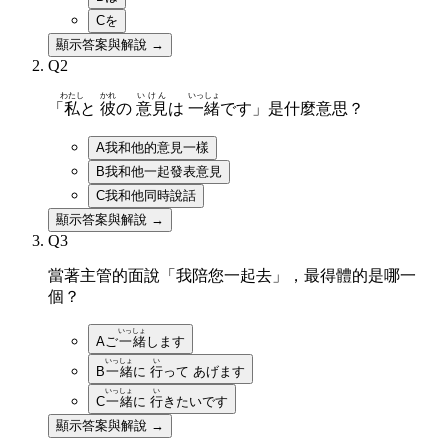
C
を
顯示答案與解說 →
Q
2
わたし
かれ
いけん
いっしょ
「
私
と
彼
の
意見
は
一緒
です」是什麼意思？
A
我和他的意見一樣
B
我和他一起發表意見
C
我和他同時說話
顯示答案與解說 →
Q
3
當著主管的面說「我陪您一起去」，最得體的是哪一
個？
いっしょ
A
ご
一緒
します
いっしょ
い
B
一緒
に
行
って あげます
いっしょ
い
C
一緒
に
行
きたいです
顯示答案與解說 →