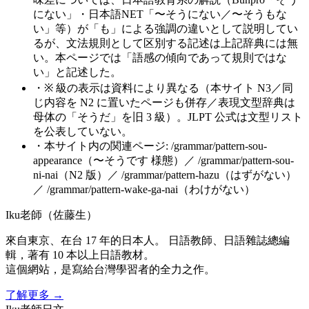
にない」・日本語NET「〜そうにない／〜そうもな
い」等）が「も」による強調の違いとして説明してい
るが、文法規則として区別する記述は上記辞典には無
い。本ページでは「語感の傾向であって規則ではな
い」と記述した。
・
※ 級の表示は資料により異なる（本サイト N3／同
じ内容を N2 に置いたページも併存／表現文型辞典は
母体の「そうだ」を旧 3 級）。JLPT 公式は文型リスト
を公表していない。
・
本サイト内の関連ページ: /grammar/pattern-sou-
appearance（〜そうです 様態）／ /grammar/pattern-sou-
ni-nai（N2 版）／ /grammar/pattern-hazu（はずがない）
／ /grammar/pattern-wake-ga-nai（わけがない）
Iku老師（佐藤生）
來自東京、在台 17 年的日本人。 日語教師、日語雜誌總編
輯，著有 10 本以上日語教材。
這個網站，是寫給台灣學習者的全力之作。
了解更多
→