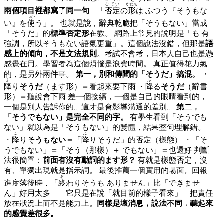
ひてい
かたち
兩個項目裡都寫了同一句
：「
否定
の
形
は ふつう『そうもな
つか
い』を
使
う」。 也就是說，辭典乾脆把「そうもない」當成
「そうだ」的
標準否定形
在教。 網路上常見的說明是「も 有
強調，所以そうもない語氣更重」。這個說法沒錯，但那是
語
感上的傾向，不是文法規則
。考試不會考，日本人自己也是憑
感覺在用。學習者為這個煩惱是浪費時間。 真正值得花力氣
的，是另外兩件事。
第一，別和傳聞的「そうだ」搞混。
・
ふ
ふ
降
り
そうだ
（ます形）＝看起來要下雨 ・
降
る
そうだ
（辭書
形）＝聽說會下雨 差一個接續，一個是自己的眼睛看到的，
一個是別人告訴你的。這才是會影響溝通的差別。
第二，
「そうでもない」是完全不同的字。
有學生看到「そうでも
ない」就以為是「そうもない」的變體，結果整句理解錯。
ふ
ふ
・
降
り
そうもない
＝「
降
りそうだ」的否定（樣態） ・「そ
うでもない」＝「そう（那樣）＋ でもない」＝也還好 判斷
法很簡單：
前面有沒有動詞的ます形？
有就是樣態否定，沒
有、單獨出現就是指示詞。 最後推薦一個實用的場面。回報
お
進度落後時，「
終
わりそうも ありません」比「できませ
ん」好用太多——它只是在說「就目前的樣子看來」，把責任
放在狀況上而不是能力上。
同樣是壞消息，說法不同，聽起來
的感覺差很多。