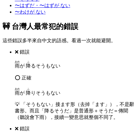
〜はずだ・〜はずが ない
〜わけが ない
🚧 台灣人最常犯的錯誤
這些錯誤多半來自中文的語感。看過一次就能避開。
❌ 錯誤
あめ
ふ
雨
が
降
るそうもない
⭕ 正確
あめ
ふ
雨
が
降
りそうもない
💡
「そうもない」接ます形（去掉「ます」），不是辭
書形。而且「降るそうだ」是普通形＋そうだ＝傳聞
（聽說會下雨），接續一變意思就整個不同了。
❌ 錯誤