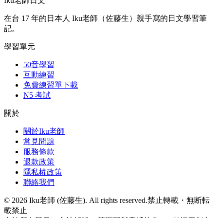
Iku老師日文
在台 17 年的日本人 Iku老師（佐藤生）親手寫的日文學習筆
記。
學習單元
50音學習
互動練習
免費練習單下載
N5 考試
關於
關於Iku老師
常見問題
服務條款
退款政策
隱私權政策
聯絡我們
©
2026
Iku老師 (佐藤生). All rights reserved.
禁止轉載・無断転
載禁止