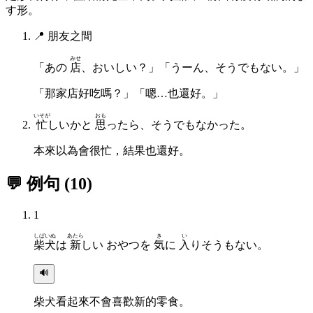
す形。
📍
朋友之間
みせ
「あの
店
、おいしい？」「うーん、そうでもない。」
「那家店好吃嗎？」「嗯…也還好。」
いそが
おも
忙
しいかと
思
ったら、そうでもなかった。
本來以為會很忙，結果也還好。
💬 例句
(
10
)
1
しばいぬ
あたら
き
い
柴犬
は
新
しい おやつを
気
に
入
りそうもない。
🔊
柴犬看起來不會喜歡新的零食。