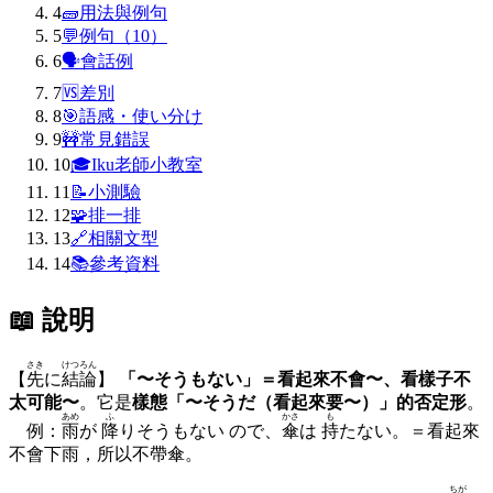
4
🧱
用法與例句
5
💬
例句（10）
6
🗣
會話例
7
🆚
差別
8
🎯
語感・使い分け
9
🚧
常見錯誤
10
🎓
Iku老師小教室
11
📝
小測驗
12
🧩
排一排
13
🔗
相關文型
14
📚
參考資料
📖 說明
さき
けつろん
【
先
に
結論
】
「〜そうもない」＝看起來不會〜、看樣子不
太可能〜
。它是
樣態「〜そうだ（看起來要〜）」的否定形
。
あめ
ふ
かさ
も
例：
雨
が
降
りそうもない ので、
傘
は
持
たない。＝看起來
不會下雨，所以不帶傘。
ちが