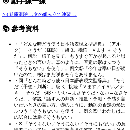
🎯 動手練一練
N3
題庫測驗 →
文の組み立て練習 →
📚 參考資料
・
『どんな時どう使う日本語表現文型辞典』（アル
ク）「そうだ〈様態〉」級 3。接続「Ｖます ＋ そう
だ」。解説「様子を見て、もうすぐ何かが起こると思
ったときの言い方。⑤のように、否定の形はふつう
『そうもない』を使う」。例文⑤「今年は寒い日が続
いたので、桜はまだ咲きそうもありません」
・
同『どんな時どう使う日本語表現文型辞典』「そう
だ〈予想・判断〉」級 3。接続「Ｖます／イＡい／ナ
Ａ ＋ そうだ 例外：いい→よさそうだ・ない→なさそ
うだ」。解説「話す人の判断・推量・予測・予感を言
いたいときの言い方。⑤のように、動詞の否定の形は
ふつう『そうもない』を使う」。例文⑤「わたしはこ
の試合には勝てそうもない」
・
※ 「そうもない／そうにない／そうにもない」の意
味差については、日本語教育系の解説（Bunpro「そう