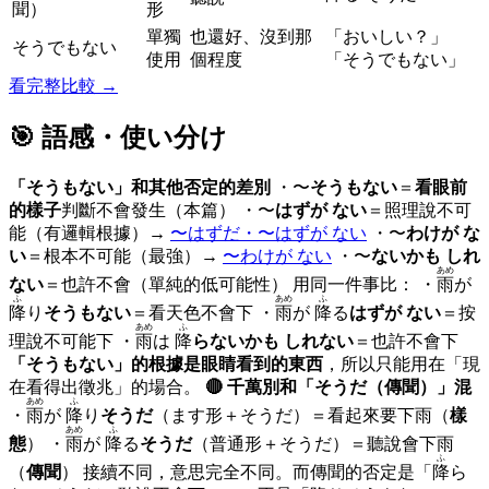
聞）
形
單獨
也還好、沒到那
「おいしい？」
そうでもない
使用
個程度
「そうでもない」
看完整比較 →
🎯 語感・使い分け
「そうもない」和其他否定的差別
・〜
そうもない
＝
看眼前
的樣子
判斷不會發生（本篇） ・〜
はずが ない
＝照理說不可
能（有邏輯根據）→
〜はずだ・〜はずが ない
・〜
わけが な
い
＝根本不可能（最強）→
〜わけが ない
・〜
ないかも しれ
あめ
ない
＝也許不會（單純的低可能性） 用同一件事比： ・
雨
が
ふ
あめ
ふ
降
り
そうもない
＝看天色不會下 ・
雨
が
降
る
はずが ない
＝按
あめ
ふ
理說不可能下 ・
雨
は
降
らないかも しれない
＝也許不會下
「そうもない」的根據是眼睛看到的東西
，所以只能用在「現
在看得出徵兆」的場合。
🔴 千萬別和「そうだ（傳聞）」混
あめ
ふ
・
雨
が
降
り
そうだ
（ます形＋そうだ）＝看起來要下雨（
樣
あめ
ふ
態
） ・
雨
が
降
る
そうだ
（普通形＋そうだ）＝聽說會下雨
ふ
（
傳聞
） 接續不同，意思完全不同。而傳聞的否定是「
降
ら