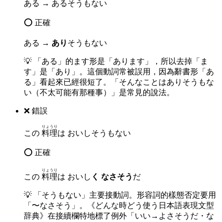
ある → あるそうもない
⭕ 正確
ある →
あり
そうもない
💡
「ある」的ます形是「あります」，所以去掉「ま
す」是「あり」。這個動詞常被誤用，因為辭書形「あ
る」看起來已經很短了。「そんなことはありそうもな
い（不太可能有那種事）」是常見的說法。
❌ 錯誤
りょうり
この
料理
は おいしそうもない
⭕ 正確
りょうり
この
料理
は おいし
く なさそう
だ
💡
「そうもない」主要接動詞。形容詞的樣態否定要用
「〜なさそう」。《どんな時どう使う日本語表現文型
辞典》在接續欄特地標了例外「いい→よさそうだ・な