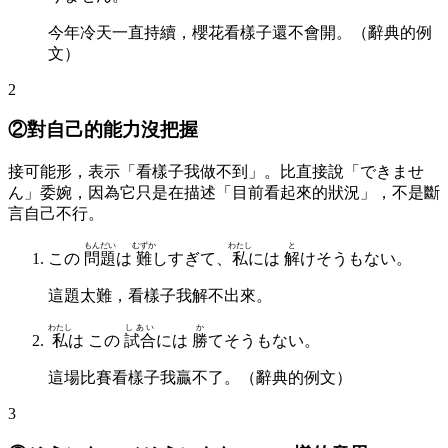
今年冷天一直持續，櫻花看樣子還不會開。（辭典的例
文）
2
②對自己的能力沒把握
接可能形，表示「看樣子我做不到」。比直接說「できませ
ん」委婉，因為它只是在描述「目前看起來的狀況」，不是斷
言自己不行。
もんだい
むずか
わたし
と
この
問題
は
難
しすぎて、
私
には
解
けそうもない。
這題太難，看樣子我解不出來。
わたし
しあい
か
私
は この
試合
には
勝
てそうもない。
這場比賽看樣子我贏不了。（辭典的例文）
3