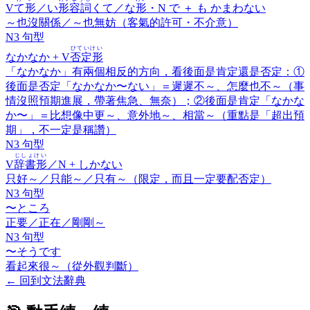
V
て形
／い
形容詞
くて／な
形
・N で ＋
も かまわない
～也沒關係／～也無妨（客氣的許可・不介意）
N3 句型
ひていけい
なかなか
+ V
否定形
「なかなか」有兩個相反的方向，看後面是肯定還是否定：①
後面是否定「なかなか〜ない」＝遲遲不～、怎麼也不～（事
情沒照預期進展，帶著焦急、無奈）；②後面是肯定「なかな
か〜」＝比想像中更～、意外地～、相當～（重點是「超出預
期」，不一定是稱讚）
N3 句型
じしょけい
V
辞書形
／N +
しかない
只好～／只能～／只有～（限定，而且一定要配否定）
N3 句型
〜ところ
正要／正在／剛剛～
N3 句型
〜そうです
看起來很～（從外觀判斷）
←
回到文法辭典