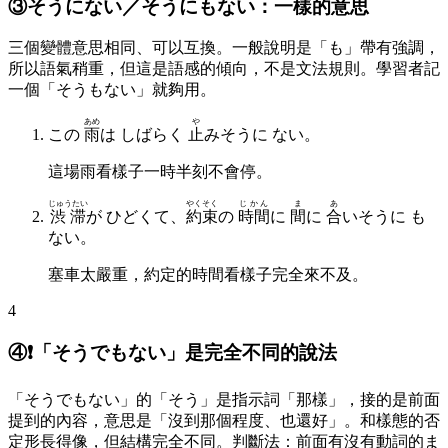
③そうにない／そうにもない：一樣的意思
三個變體意思相同、可以互換。一般說明是「も」帶有強調，
所以語氣稍重，但這是語感的傾向，不是文法規則。學習者記
一個「そうもない」就夠用。
あめ
や
この
雨
は しばらく
止
みそうに ない。
這場雨看樣子一時半刻不會停。
じゅうたい
やくそく
じかん
ま
あ
渋滞
が ひどくて、
約束
の
時間
に
間
に
合
いそうに も
ない。
塞車太嚴重，約定的時間看樣子完全來不及。
4
④❗️「そうでもない」是完全不同的說法
「そうでもない」的「そう」是指示詞「那樣」，接的是前面
提到的內容，意思是「沒到那個程度、也還好」。和樣態的否
定形長得像，但結構完全不同。判斷法：前面有沒有動詞的ま