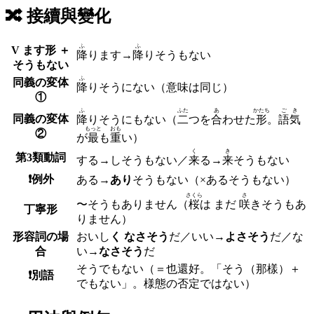
🔀
接續與變化
ふ
ふ
V ます形 ＋
降
り
ます
→
降
り
そうもない
そうもない
ふ
同義の変体
降
り
そうにない
（意味は同じ）
①
ふ
ふた
あ
かたち
ごき
同義の変体
降
り
そうにもない
（
二
つを
合
わせた
形
。
語気
もっと
おも
②
が
最
も
重
い）
く
き
第3類動詞
する→し
そうもない
／
来
る→
来
そうもない
❗️例外
ある→
あり
そうもない
（×あるそうもない）
さくら
さ
〜
そうもありません
（
桜
は まだ
咲
きそうもあ
丁寧形
りません）
形容詞の場
おいし
く なさそう
だ／いい→
よさそう
だ／な
合
い→
なさそう
だ
そうでもない
（＝也還好。「そう（那樣）＋
❗️別語
でもない」。様態の否定ではない）