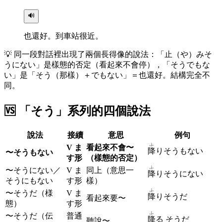
🔊
也還好。到車站很近。
💡
同一段對話裡出現了兩個長得像的說法：「止（や）みそ
うにない」是樣態的否定（看起來不會停），「そうでもな
い」是「そう（那樣）＋でもない」＝也還好。結構完全不
同。
🆚
「そう」系列的四個說法
說法
接續
意思
例句
ふ
V ま
看起來不會〜
降
りそうもない
〜そうもない
す形
（樣態的否定）
ふ
〜そうにない／
V ま
同上（意思一
降
りそうにない
そうにもない
す形
樣）
ふ
〜そうだ（様
V ま
降
りそうだ
看起來要〜
態）
す形
ふ
〜そうだ（伝
普通
降
る そうだ
聽說〜