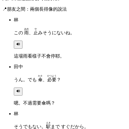
📍
朋友之間：兩個長得像的說法
林
あめ
や
この
雨
、
止
みそうにないね。
🔊
這場雨看樣子不會停耶。
田中
かさ
ひつよう
うん。でも
傘
、
必要
？
🔊
嗯。不過需要傘嗎？
林
えき
そうでもない。
駅
まで すぐだから。