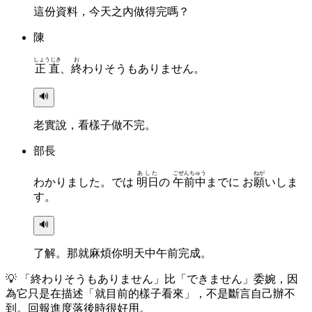
這份資料，今天之內做得完嗎？
陳
しょうじき
お
正直
、
終
わりそうもありません。
🔊
老實說，看樣子做不完。
部長
あした
ごぜんちゅう
ねが
わかりました。では
明日
の
午前中
までに お
願
いしま
す。
🔊
了解。那就麻煩你明天中午前完成。
💡
「終わりそうもありません」比「できません」委婉，因
為它只是在描述「就目前的樣子看來」，不是斷言自己辦不
到。回報進度落後時很好用。