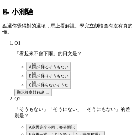
📝 小測驗
點選你覺得對的選項，馬上看解說。學完立刻檢查有沒有真的
懂。
Q
1
「看起來不會下雨」的日文是？
あめ
ふ
A
雨
が
降
るそうもない
あめ
ふ
B
雨
が
降
りそうもない
あめ
ふ
C
雨
が
降
らないそうだ
顯示答案與解說 →
Q
2
「そうもない」「そうにない」「そうにもない」的差
別是？
A
意思完全不同，要分開記
B
意思一樣，可以互換（「も」語氣稍重）