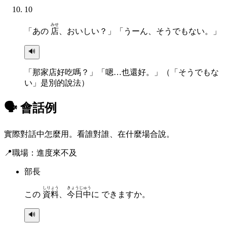
10
みせ
「あの
店
、おいしい？」「うーん、そうでもない。」
🔊
「那家店好吃嗎？」「嗯…也還好。」（「そうでもな
い」是別的說法）
🗣 會話例
實際對話中怎麼用。看誰對誰、在什麼場合說。
📍
職場：進度來不及
部長
しりょう
きょうじゅう
この
資料
、
今日中
に できますか。
🔊