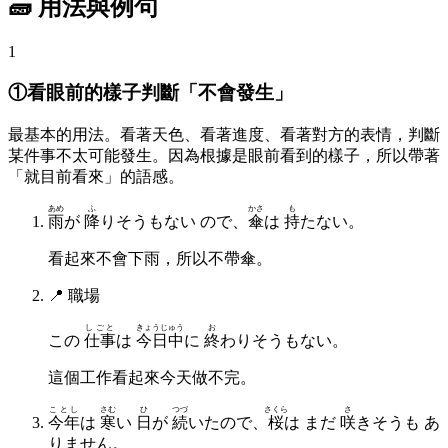
🧱 用法與例句
1
①看眼前的樣子判斷「不會發生」
最基本的用法。看著天色、看著進度、看著對方的表情，判斷
某件事不太可能發生。因為根據是眼前看到的樣子，所以帶著
「就目前看來」的語感。
あめ
ふ
かさ
も
雨
が
降
りそうもない ので、
傘
は
持
たない。
看起來不會下雨，所以不帶傘。
📍
職場
しごと
きょうじゅう
お
この
仕事
は
今日中
に
終
わりそうもない。
這個工作看起來今天做不完。
ことし
さむ
ひ
つづ
さくら
さ
今年
は
寒
い
日
が
続
いたので、
桜
は まだ
咲
きそうも あ
りません。