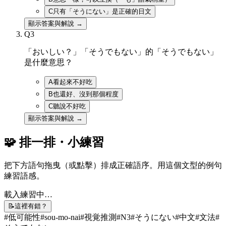
C
只有「そうにない」是正確的日文
顯示答案與解說 →
Q
3
「おいしい？」「そうでもない」的「そうでもない」
是什麼意思？
A
看起來不好吃
B
也還好、沒到那個程度
C
聽說不好吃
顯示答案與解說 →
🧩 排一排・小練習
把下方語句拖曳（或點擊）排成正確語序。用這個文型的例句
練習語感。
載入練習中…
📝
這裡有錯？
#
低可能性
#
sou-mo-nai
#
視覚推測
#
N3
#
そうにない
#
中文
#
文法
#