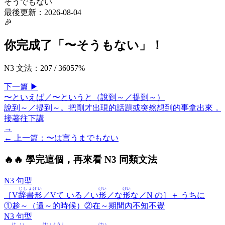
そうでもない
最後更新：
2026-08-04
🎉
你完成了「
〜そうもない
」！
N3 文法
：
207
/
360
57
%
下一
篇
▶
〜といえば／〜というと（說到～／提到～）
說到～／提到～。把剛才出現的話題或突然想到的事拿出來，
接著往下講
→
← 上一
篇
：
〜は言うまでもない
🔥
🔥 學完這個，再來看 N3 同類文法
N3 句型
じしょけい
けい
けい
［V
辞書形
／Vて いる／い
形
／な
形
な／N の］＋
うちに
①趁～（還～的時候）②在～期間內不知不覺
N3 句型
けい
けいようし
けい