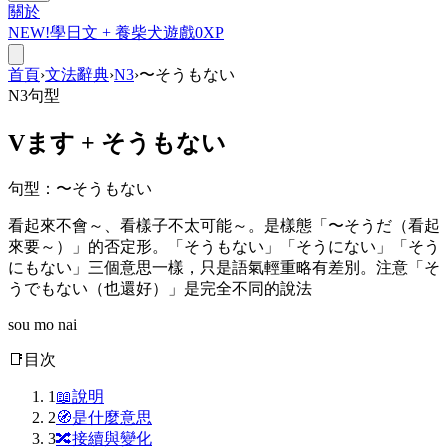
關於
NEW!
學日文 +
養柴犬
遊戲
0
XP
首頁
›
文法辭典
›
N3
›
〜そうもない
N3
句型
Vます +
そうもない
句型
：
〜そうもない
看起來不會～、看樣子不太可能～。是樣態「〜そうだ（看起
來要～）」的否定形。「そうもない」「そうにない」「そう
にもない」三個意思一樣，只是語氣輕重略有差別。注意「そ
うでもない（也還好）」是完全不同的說法
sou mo nai
📑
目次
1
📖
說明
2
🧭
是什麼意思
3
🔀
接續與變化