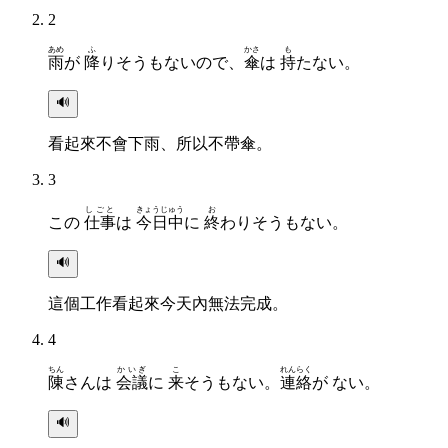
2
あめ
ふ
かさ
も
雨
が
降
りそうもないので、
傘
は
持
たない。
🔊
看起來不會下雨、所以不帶傘。
3
しごと
きょうじゅう
お
この
仕事
は
今日中
に
終
わりそうもない。
🔊
這個工作看起來今天內無法完成。
4
ちん
かいぎ
こ
れんらく
陳
さんは
会議
に
来
そうもない。
連絡
が ない。
🔊