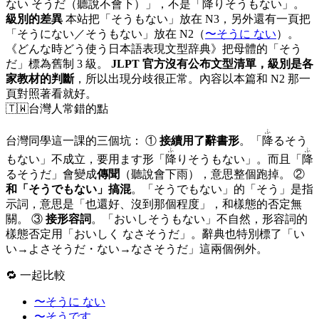
ない そうだ（聽說不會下）」，不是「降りそうもない」。
級別的差異
本站把「そうもない」放在 N3，另外還有一頁把
「そうにない／そうもない」放在 N2（
〜そうに ない
）。
《どんな時どう使う日本語表現文型辞典》把母體的「そう
だ」標為舊制 3 級。
JLPT 官方沒有公布文型清單，級別是各
家教材的判斷
，所以出現分歧很正常。內容以本篇和 N2 那一
頁對照著看就好。
🇹🇼
台灣人常錯的點
ふ
台灣同學這一課的三個坑： ①
接續用了辭書形
。「
降
るそう
ふ
ふ
もない」不成立，要用ます形「
降
りそうもない」。而且「
降
るそうだ」會變成
傳聞
（聽說會下雨），意思整個跑掉。 ②
和「そうでもない」搞混
。「そうでもない」的「そう」是指
示詞，意思是「也還好、沒到那個程度」，和樣態的否定無
關。 ③
接形容詞
。「おいしそうもない」不自然，形容詞的
樣態否定用「おいしく なさそうだ」。辭典也特別標了「い
い→よさそうだ・ない→なさそうだ」這兩個例外。
🔁 一起比較
〜そうに ない
〜そうです