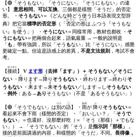
【🔴「そうもない」「そうにない」「そうにもない」の
違
い】
意思相同、可以互換
。三個都是樣態「そうだ」的否定
形。 ・
そうもない
＝《どんな時どう使う日本語表現文型辞
ひてい
かたち
典》把它當
標準的否定形
（「
否定
の
形
は ふつう『そうもな
つか
い』を
使
う」） ・
そうにない
＝同樣常用，教材也都收 ・
そ
うにもない
＝把兩個合起來，語氣最重 → 一般的說明是
「
も
」帶有強調，所以「そう
も
ない」比「そうにない」感覺
更確定一點。但這是語感上的差異，
不是文法規則
，考試不會
考。
せつぞく
【
接続
】
V
ます形
（去掉「ます」）＋ そうもない／そうに
ふ
ふ
お
お
ない
・
降
り
ます
→
降
り
そうもない
・
終
わり
ます
→
終
わり
そ
き
き
うもない
・
来
ます
→
来
そうもない
／し
ます
→し
そうもない
・
例外
：ある→
あり
そうもない（不是「あるそうもない」）
べつ
ご
あめ
ふ
【🔴「そうでもない」は
別
の
語
】 ・
雨
が
降
り
そうもない
＝
看起來不會下雨（樣態的否定） ・「おいしい？」「
そうで
もない
」＝也還好、沒那麼好吃（＝「そう（那樣）＋でもな
い」） → 「そうでもない」的「そう」是
指示詞「那樣」
，
接的是前面講過的內容，和樣態的「そうだ」不同。
長得像，