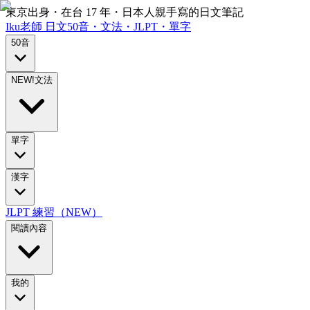
東京出身・在台 17 年・日本人親手寫的日文筆記
Iku老師
日文
50音・文法・JLPT・單字
50音
NEW!
文法
單字
漢字
JLPT 練習（NEW）
閱讀內容
我的