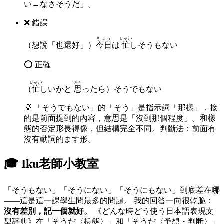
い→なさそうだ」。
❌ 錯誤
きょう
いそが
（想說「也還好」）
今日
は
忙
しそうもない
⭕ 正確
いそが
おも
（
忙
しいかと
思
ったら）そうでもない
💡
「そうでもない」的「そう」是指示詞「那樣」，接
的是前面提到的內容，意思是「沒到那個程度」。和樣
態的否定形長得像，但結構完全不同。判斷法：前面有
沒有動詞的ます形。
🎓 Iku老師小教室
「そうもない」「そうにない」「そうにもない」到底差在哪
——這是這一課學生問最多的問題。 我的回答一向很乾脆：
沒有差別，記一個就好。
《どんな時どう使う日本語表現文
型辞典》在「そうだ〈様態〉」和「そうだ〈予想・判断〉」