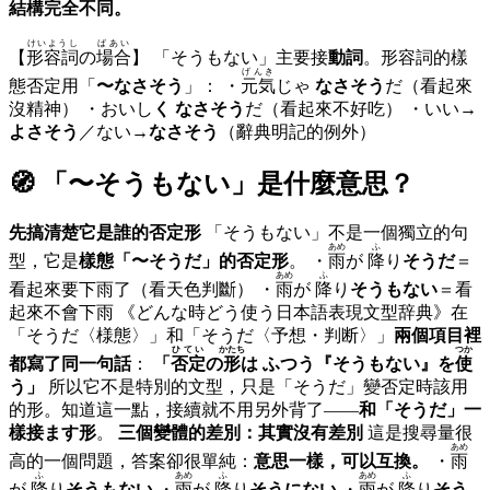
結構完全不同。
けいようし
ばあい
【
形容詞
の
場合
】 「そうもない」主要接
動詞
。形容詞的樣
げんき
態否定用「
〜なさそう
」： ・
元気
じゃ
なさそう
だ（看起來
沒精神） ・おいし
く なさそう
だ（看起來不好吃） ・いい→
よさそう
／ない→
なさそう
（辭典明記的例外）
🧭 「
〜そうもない
」是什麼意思？
先搞清楚它是誰的否定形
「そうもない」不是一個獨立的句
あめ
ふ
型，它是
樣態「〜そうだ」的否定形
。 ・
雨
が
降
り
そうだ
＝
あめ
ふ
看起來要下雨了（看天色判斷） ・
雨
が
降
り
そうもない
＝看
起來不會下雨 《どんな時どう使う日本語表現文型辞典》在
「そうだ〈様態〉」和「そうだ〈予想・判断〉」
兩個項目裡
ひてい
かたち
つか
都寫了同一句話
：
「
否定
の
形
は ふつう『そうもない』を
使
う」
所以它不是特別的文型，只是「そうだ」變否定時該用
的形。知道這一點，接續就不用另外背了——
和「そうだ」一
樣接ます形
。
三個變體的差別：其實沒有差別
這是搜尋量很
あめ
高的一個問題，答案卻很單純：
意思一樣，可以互換。
・
雨
ふ
あめ
ふ
あめ
ふ
が
降
り
そうもない
・
雨
が
降
り
そうにない
・
雨
が
降
り
そう