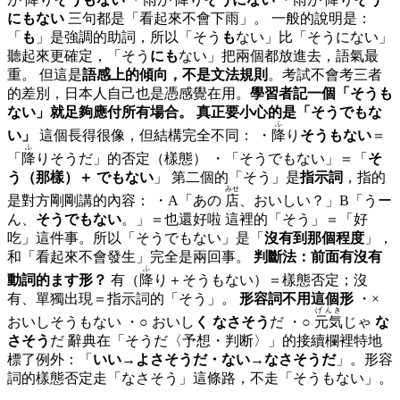
にもない
三句都是「看起來不會下雨」。 一般的說明是：
「
も
」是強調的助詞，所以「そう
も
ない」比「そうにない」
聽起來更確定，「そう
にも
ない」把兩個都放進去，語氣最
重。 但這是
語感上的傾向，不是文法規則
。考試不會考三者
的差別，日本人自己也是憑感覺在用。
學習者記一個「そうも
ない」就足夠應付所有場合。
真正要小心的是「そうでもな
ふ
い」
這個長得很像，但結構完全不同： ・
降
り
そうもない
＝
ふ
「
降
りそうだ」的否定（樣態） ・「そうでもない」＝「
そ
う（那樣）＋ でもない
」 第二個的「そう」是
指示詞
，指的
みせ
是對方剛剛講的內容： ・A「あの
店
、おいしい？」B「うー
ん、
そうでもない
。」＝也還好啦 這裡的「そう」＝「好
吃」這件事。所以「そうでもない」是「
沒有到那個程度
」，
和「看起來不會發生」完全是兩回事。
判斷法：前面有沒有
ふ
動詞的ます形？
有（
降
り＋そうもない）＝樣態否定；沒
有、單獨出現＝指示詞的「そう」。
形容詞不用這個形
・×
げんき
おいしそうもない ・○ おいし
く なさそう
だ ・○
元気
じゃ
な
さそう
だ 辭典在「そうだ〈予想・判断〉」的接續欄裡特地
標了例外：「
いい→よさそうだ・ない→なさそうだ
」。形容
詞的樣態否定走「なさそう」這條路，不走「そうもない」。