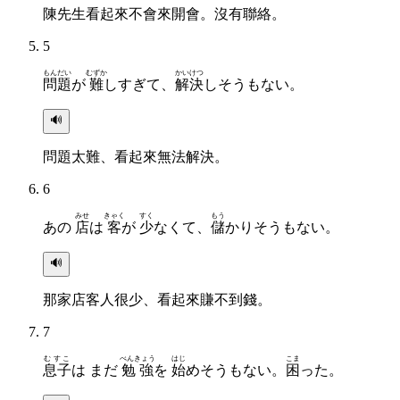
陳先生看起來不會來開會。沒有聯絡。
5
もんだい
むずか
かいけつ
問題
が
難
しすぎて、
解決
しそうもない。
🔊
問題太難、看起來無法解決。
6
みせ
きゃく
すく
もう
あの
店
は
客
が
少
なくて、
儲
かりそうもない。
🔊
那家店客人很少、看起來賺不到錢。
7
むすこ
べんきょう
はじ
こま
息子
は まだ
勉強
を
始
めそうもない。
困
った。