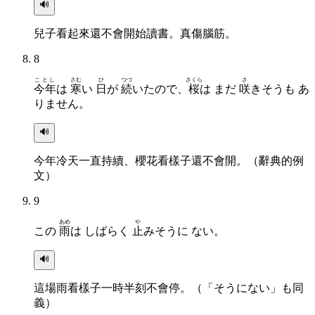
🔊
兒子看起來還不會開始讀書。真傷腦筋。
8
ことし
さむ
ひ
つづ
さくら
さ
今年
は
寒
い
日
が
続
いたので、
桜
は まだ
咲
きそうも あ
りません。
🔊
今年冷天一直持續、櫻花看樣子還不會開。（辭典的例
文）
9
あめ
や
この
雨
は しばらく
止
みそうに ない。
🔊
這場雨看樣子一時半刻不會停。（「そうにない」も同
義）