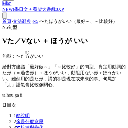
關於
NEW!
學日文 +
養柴犬
遊戲
0
XP
首頁
›
文法辭典
›
N5
›
〜たほうがいい（最好～、～比較好）
N5
句型
V
た
／V
ない
＋ ほうが いい
ほう
句型
：
〜た
方
がいい
給對方建議「最好做～」「～比較好」的句型。肯定用動詞的
た形（＝過去形）＋ほうがいい，勸阻用ない形＋ほうがい
い。雖然用的是た形，講的卻是現在或未來的事。句尾加
「よ」語氣會比較像關心。
ta hou ga ii
📑
目次
1
📖
說明
2
🧭
是什麼意思
3
🔀
接續與變化