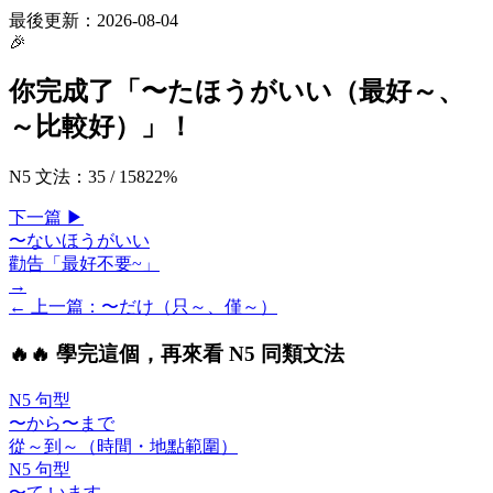
最後更新：
2026-08-04
🎉
你完成了「
〜たほうがいい（最好～、
～比較好）
」！
N5 文法
：
35
/
158
22
%
下一
篇
▶
〜ないほうがいい
勸告「最好不要~」
→
← 上一
篇
：
〜だけ（只～、僅～）
🔥
🔥 學完這個，再來看 N5 同類文法
N5 句型
〜から〜まで
從～到～（時間・地點範圍）
N5 句型
〜て います