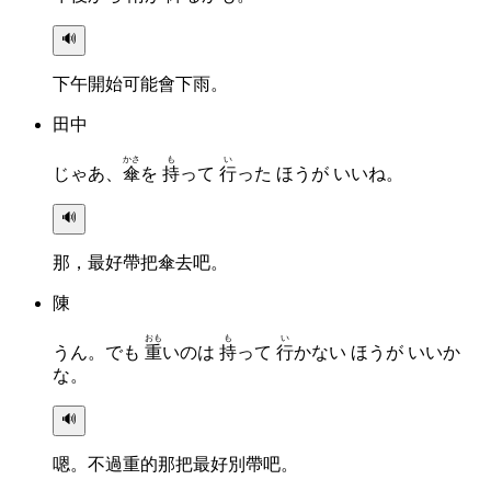
🔊
下午開始可能會下雨。
田中
かさ
も
い
じゃあ、
傘
を
持
って
行
った ほうが いいね。
🔊
那，最好帶把傘去吧。
陳
おも
も
い
うん。でも
重
いのは
持
って
行
かない ほうが いいか
な。
🔊
嗯。不過重的那把最好別帶吧。