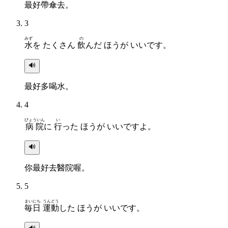
最好帶傘去。
3
みず
の
水
を たくさん
飲
んだ ほうが いいです。
🔊
最好多喝水。
4
びょういん
い
病院
に
行
った ほうが いいですよ。
🔊
你最好去醫院喔。
5
まいにち
うんどう
毎日
運動
した ほうが いいです。