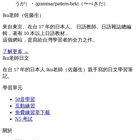
うが）・/grammar/pattern-beki（〜べきだ）
Iku老師（佐藤生）
來自東京、在台 17 年的日本人。 日語教師、日語雜誌總編
輯，著有 10 本以上日語教材。
這個網站，是寫給台灣學習者的全力之作。
了解更多
→
Iku老師日文
在台 17 年的日本人 Iku老師（佐藤生）親手寫的日文學習筆
記。
學習單元
50音學習
互動練習
免費練習單下載
N5 考試
關於