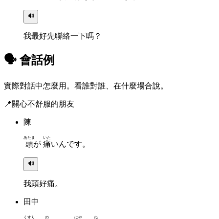
🔊
我最好先聯絡一下嗎？
🗣 會話例
實際對話中怎麼用。看誰對誰、在什麼場合說。
📍
關心不舒服的朋友
陳
あたま
いた
頭
が
痛
いんです。
🔊
我頭好痛。
田中
くすり
の
はや
ね