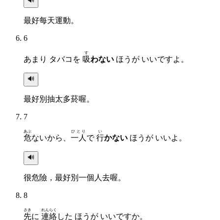
🔊
最好每天運動。
6
す
あまり タバコを
吸
わない
ほうが いいですよ。
🔊
最好別抽太多菸喔。
7
あぶ
ひとり
い
危
ないから、
一人
で
行
かない
ほうが いいよ。
🔊
很危險，最好別一個人去喔。
8
さき
れんらく
先
に
連絡
した ほうが いいですか。