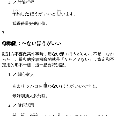
📍
討論行程
よやく
おも
予約
し
た
ほうが いいと
思
います。
我覺得最好先訂位。
3
③勸阻：〜ないほうがいい
勸對方
不要
做某件事時，用
ない形
＋ほうがいい，不是「なか
った」。辭典的接續欄寫的就是「Ｖた／Ｖない」，肯定和否
定用的形不一樣，這一點要特別記。
📍
關心家人
す
あまり タバコを
吸
わ
ない
ほうが いいですよ。
最好別抽太多菸喔。
📍
健康話題
よる
おそ
じかん
た