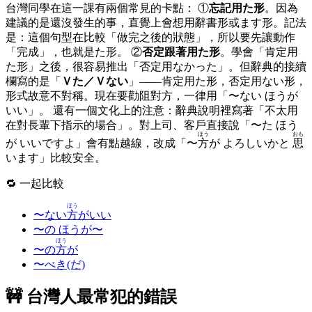
台灣同學在這一課有兩個常見的卡點： ①
忘記用た形
。因為
建議的是還沒發生的事，直覺上會想用辭書形或ます形。記法
是：這個句型在比較「做完之後的狀態」，所以要先讓動作
「完成」，也就是た形。 ②
否定跟著用た形
。學會「肯定用
た形」之後，很容易推出「否定用なかった」。但辭典的接續
欄寫的是「
Ｖた／Ｖない
」——肯定用た形，否定用ない形，
形式故意不對稱。現在要勸阻對方，一律用「〜ない ほうが
いい」。 還有一個文化上的注意：辭典說明裡寫著「不太用
在對長輩下指示的場合」。對上司、客戶直接說「〜た ほう
ほう
おも
が いいですよ」會有點越線，改成「〜
方
が よろしいかと
思
います」比較安全。
🔁 一起比較
ほう
〜ない
方
がいい
〜の ほうが〜
ほう
〜の
方
が
〜べき(だ)
🚧 台灣人最常犯的錯誤