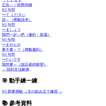
正在～／狀態持續
N5 句型
〜て ください
請～（禮貌請求）
N5 句型
〜ましょう
我們一起～吧（邀約・提議）
N5 句型
〜ませんか
要不要～？（禮貌邀約）
N5 句型
〜たいです
我想要～（說話者的願望）
←
回到文法辭典
🎯 動手練一練
N5
題庫測驗 →
文の組み立て練習 →
📚 參考資料