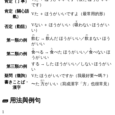
肯定（丁寧）
です）
肯定（關心語
V
た
＋ ほうが いいです
よ
（最常用的形）
氣）
す
V
ない
＋ ほうが いい
（
吸
わない ほうが い
否定（勸阻）
い）
の
の
の
飲
む →
飲
んだ ほうが いい／
飲
まない ほう
第一類の例
が いい
た
た
た
食
べる →
食
べた ほうが いい／
食
べない ほ
第二類の例
うが いい
する → した ほうが いい／しない ほうが い
第三類の例
い
疑問（徵詢）
V
た
ほうが いいですか
（我最好要〜嗎？）
ほう
書きことば・
〜た
方
が いい
（寫成漢字「方」也很常見）
漢字
🧱 用法與例句
1