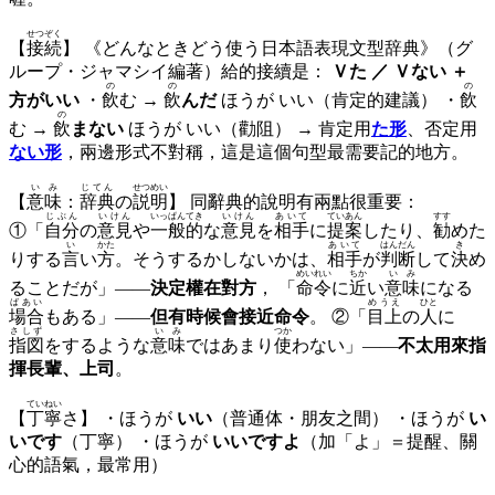
せつぞく
【
接続
】 《どんなときどう使う日本語表現文型辞典》（グ
ループ・ジャマシイ編著）給的接續是：
Ｖた ／ Ｖない ＋
の
の
の
方がいい
・
飲
む →
飲
んだ
ほうが いい（肯定的建議） ・
飲
の
む →
飲
まない
ほうが いい（勸阻） → 肯定用
た形
、否定用
ない形
，兩邊形式不對稱，這是這個句型最需要記的地方。
いみ
じてん
せつめい
【
意味
：
辞典
の
説明
】 同辭典的說明有兩點很重要：
じぶん
いけん
いっぱんてき
いけん
あいて
ていあん
すす
①「
自分
の
意見
や
一般的
な
意見
を
相手
に
提案
したり、
勧
めた
い
かた
あいて
はんだん
き
りする
言
い
方
。そうするかしないかは、
相手
が
判断
して
決
め
めいれい
ちか
いみ
ることだが」——
決定權在對方
， 「
命令
に
近
い
意味
になる
ばあい
めうえ
ひと
場合
もある」——
但有時候會接近命令
。 ②「
目上
の
人
に
さしず
いみ
つか
指図
をするような
意味
ではあまり
使
わない」——
不太用來指
揮長輩、上司
。
ていねい
【
丁寧
さ】 ・ほうが
いい
（普通体・朋友之間） ・ほうが
い
いです
（丁寧） ・ほうが
いいですよ
（加「よ」＝提醒、關
心的語氣，最常用）