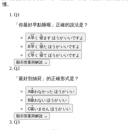
懂。
Q
1
「你最好早點睡喔」正確的說法是？
はや
ね
A
早
く
寝
ます ほうが いいですよ
はや
ね
B
早
く
寝
た ほうが いいですよ
はや
ね
C
早
く
寝
て ほうが いいですよ
顯示答案與解說 →
Q
2
「最好別抽菸」的正確形式是？
す
A
吸
わなかった ほうが いい
す
B
吸
わない ほうが いい
す
C
吸
いません ほうが いい
顯示答案與解說 →
Q
3