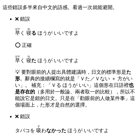
這些錯誤多半來自中文的語感。看過一次就能避開。
❌ 錯誤
はや
ね
早
く
寝
る
ほうが いいですよ
⭕ 正確
はや
ね
早
く
寝
た
ほうが いいですよ
💡
要對眼前的人提出具體建議時，日文的標準形是
た
形
。辭典的接續欄寫的就是「Ｖた／Ｖない ＋ 方がい
い」。 補充：「Ｖる ほうが いい」這個形在日語裡
也
是存在的
（多用於一般論、兩者取一的比較），所以不
能說它是錯的日文。只是在「勸眼前的人做某件事」這
個場面上，た形才是自然的選擇。
❌ 錯誤
す
タバコを
吸
わ
なかった
ほうが いいですよ