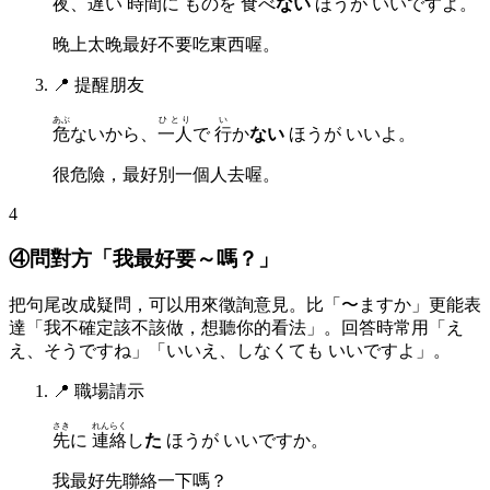
夜
、
遅
い
時間
に ものを
食
べ
ない
ほうが いいですよ。
晚上太晚最好不要吃東西喔。
📍
提醒朋友
あぶ
ひとり
い
危
ないから、
一人
で
行
か
ない
ほうが いいよ。
很危險，最好別一個人去喔。
4
④問對方「我最好要～嗎？」
把句尾改成疑問，可以用來徵詢意見。比「〜ますか」更能表
達「我不確定該不該做，想聽你的看法」。回答時常用「え
え、そうですね」「いいえ、しなくても いいですよ」。
📍
職場請示
さき
れんらく
先
に
連絡
し
た
ほうが いいですか。
我最好先聯絡一下嗎？