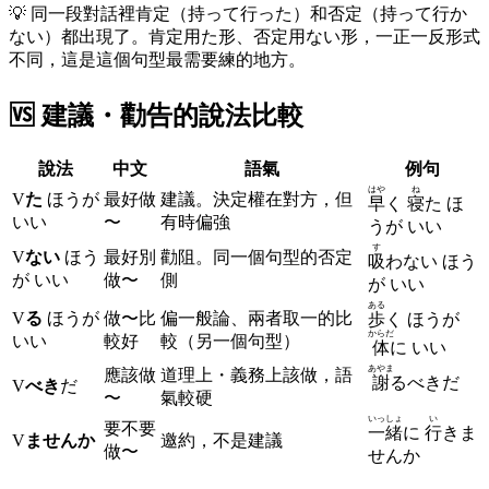
💡
同一段對話裡肯定（持って行った）和否定（持って行か
ない）都出現了。肯定用た形、否定用ない形，一正一反形式
不同，這是這個句型最需要練的地方。
🆚
建議・勸告的說法比較
說法
中文
語氣
例句
はや
ね
V
た
ほうが
最好做
建議。決定權在對方，但
早
く
寝
た ほ
いい
〜
有時偏強
うが いい
す
V
ない
ほう
最好別
勸阻。同一個句型的否定
吸
わない ほう
が いい
做〜
側
が いい
ある
V
る
ほうが
做〜比
偏一般論、兩者取一的比
歩
く ほうが
からだ
いい
較好
較（另一個句型）
体
に いい
あやま
應該做
道理上・義務上該做，語
謝
るべきだ
V
べき
だ
〜
氣較硬
いっしょ
い
要不要
一緒
に
行
きま
V
ませんか
邀約，不是建議
做〜
せんか