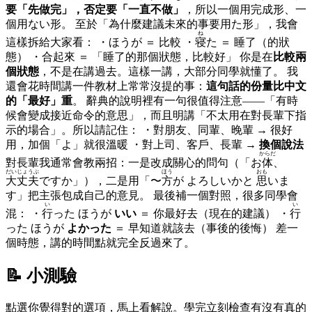
要「先做完」，否定要「一直不做」
，所以一個用完成形、一
個用ない形。 至於「為什麼建議未來的事要用た形」，我會
ね
這樣拆給大家看： ・ほうが ＝ 比較 ・
寝
た ＝ 睡了（的狀
態） ・合起來 ＝ 「睡了的那個狀態，比較好」 你是在
比較兩
個狀態
，不是在講過去。這樣一講，大部分同學就懂了。 我
還會花時間講一件教材上常常沒提的事：
這句話的份量比中文
的「最好」重
。 辭典的說明裡有一句很值得注意——「有時
候會變成接近命令的意思」，而且明講「不太用在對長輩下指
示的場合」。所以請記住： ・對朋友、同輩、晚輩 → 很好
用，加個「よ」就很溫暖 ・對上司、客戶、長輩 →
換個說法
からだ
對長輩我通常會教兩招：一是改成關心的問句（「お
体
、
だいじょうぶ
ほう
おも
大丈夫
ですか」），二是用「〜
方
が よろしいかと
思
いま
す」把主張包成自己的意見。 最後補一個對照，很多同學會
い
い
混： ・
行
った ほうが
いい
＝ 你最好去（現在的建議） ・
行
った ほうが
よかった
＝ 早知道就該去（事後的後悔） 差一
個時態，講的時間點就完全反過來了。
📝 小測驗
點選你覺得對的選項，馬上看解說。學完立刻檢查有沒有真的