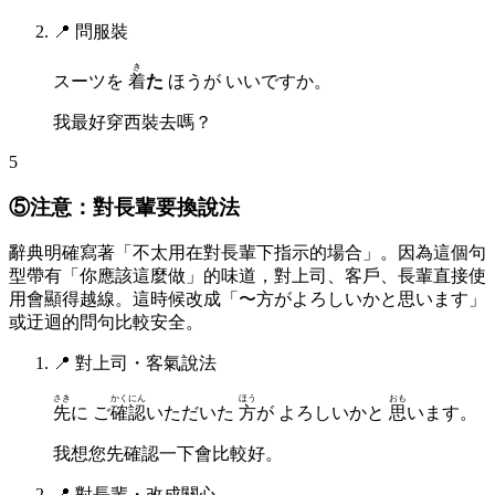
📍
問服裝
き
スーツを
着
た
ほうが いいですか。
我最好穿西裝去嗎？
5
⑤注意：對長輩要換說法
辭典明確寫著「不太用在對長輩下指示的場合」。因為這個句
型帶有「你應該這麼做」的味道，對上司、客戶、長輩直接使
用會顯得越線。這時候改成「〜方がよろしいかと思います」
或迂迴的問句比較安全。
📍
對上司・客氣說法
さき
かくにん
ほう
おも
先
に ご
確認
いただいた
方
が よろしいかと
思
います。
我想您先確認一下會比較好。
📍
對長輩・改成關心