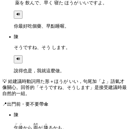
薬
を
飲
んで、
早
く
寝
た ほうが いいですよ。
🔊
你最好吃個藥、早點睡喔。
陳
そうですね、そう します。
🔊
說得也是，我就這麼做。
💡
給建議時動詞用た形＋ほうが いい，句尾加「よ」語氣才
像關心。回答的「そうですね、そうします」是接受建議時最
自然的一組。
📍
出門前・要不要帶傘
陳
ごご
あめ
ふ
午後
から
雨
が
降
るかも。