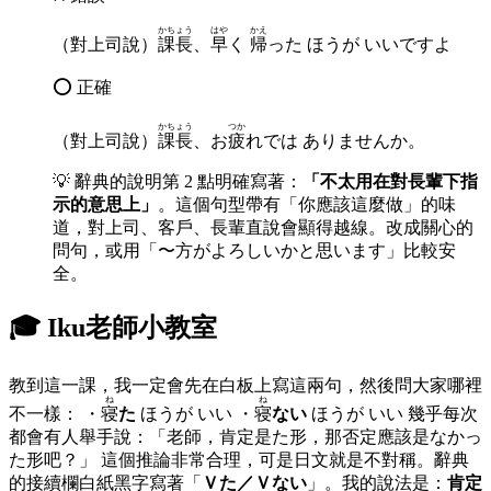
かちょう
はや
かえ
（對上司說）
課長
、
早
く
帰
った ほうが いいですよ
⭕ 正確
かちょう
つか
（對上司說）
課長
、お
疲
れでは ありませんか。
💡
辭典的說明第 2 點明確寫著：
「不太用在對長輩下指
示的意思上」
。這個句型帶有「你應該這麼做」的味
道，對上司、客戶、長輩直說會顯得越線。改成關心的
問句，或用「〜方がよろしいかと思います」比較安
全。
🎓 Iku老師小教室
教到這一課，我一定會先在白板上寫這兩句，然後問大家哪裡
ね
ね
不一樣： ・
寝
た
ほうが いい ・
寝
ない
ほうが いい 幾乎每次
都會有人舉手說：「老師，肯定是た形，那否定應該是なかっ
た形吧？」 這個推論非常合理，可是日文就是不對稱。辭典
的接續欄白紙黑字寫著「
Ｖた／Ｖない
」。我的說法是：
肯定