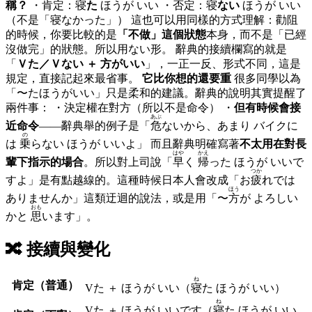
稱？
・肯定：
寝
た
ほうが いい ・否定：
寝
ない
ほうが いい
（不是「寝なかった」） 這也可以用同樣的方式理解：勸阻
的時候，你要比較的是
「不做」這個狀態
本身，而不是「已經
沒做完」的狀態。所以用ない形。 辭典的接續欄寫的就是
「
Ｖた／Ｖない ＋ 方がいい
」，一正一反、形式不同，這是
規定，直接記起來最省事。
它比你想的還要重
很多同學以為
「〜たほうがいい」只是柔和的建議。辭典的說明其實提醒了
兩件事： ・決定權在對方（所以不是命令） ・
但有時候會接
あぶ
近命令
——辭典舉的例子是「
危
ないから、あまり バイクに
の
は
乗
らない ほうが いいよ」 而且辭典明確寫著
不太用在對長
はや
かえ
輩下指示的場合
。所以對上司說「
早
く
帰
った ほうが いいで
つか
すよ」是有點越線的。這種時候日本人會改成「お
疲
れでは
ほう
ありませんか」這類迂迴的說法，或是用「〜
方
が よろしい
おも
かと
思
います」。
🔀
接續與變化
ね
肯定（普通）
V
た
＋ ほうが いい
（
寝
た ほうが いい）
ね
V
た
＋ ほうが いいです
（
寝
た ほうが いい