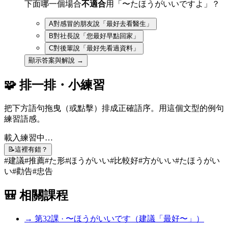
下面哪一個場合
不適合
用「〜たほうがいいですよ」？
A
對感冒的朋友說「最好去看醫生」
B
對社長說「您最好早點回家」
C
對後輩說「最好先看過資料」
顯示答案與解說 →
🧩 排一排・小練習
把下方語句拖曳（或點擊）排成正確語序。用這個文型的例句
練習語感。
載入練習中…
📝
這裡有錯？
#
建議
#
推薦
#
た形
#
ほうがいい
#
比較好
#
方がいい
#
たほうがい
い
#
勸告
#
忠告
🎒 相關課程
→ 第
32
課 ·
〜ほうがいいです（建議「最好〜」）