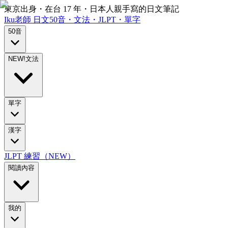
東京出身・在台 17 年・日本人親手寫的日文筆記
Iku老師
日文
50音・文法・JLPT・單字
50音
NEW!
文法
單字
漢字
JLPT 練習（NEW）
閱讀內容
我的