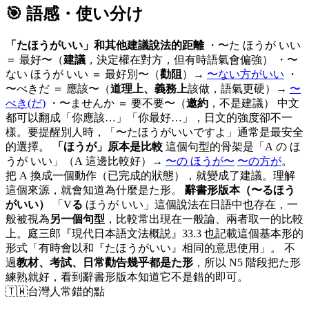
🎯 語感・使い分け
「たほうがいい」和其他建議說法的距離
・〜た ほうが いい
＝ 最好〜（
建議
，決定權在對方，但有時語氣會偏強） ・〜
ない ほうが いい ＝ 最好別〜（
勸阻
）→
〜ない方がいい
・
〜べきだ ＝ 應該〜（
道理上、義務上
該做，語氣更硬）→
〜
べき(だ)
・〜ませんか ＝ 要不要〜（
邀約
，不是建議） 中文
都可以翻成「你應該…」「你最好…」，日文的強度卻不一
樣。要提醒別人時，「〜たほうがいいですよ」通常是最安全
的選擇。
「ほうが」原本是比較
這個句型的骨架是「A の ほ
うが いい」（A 這邊比較好）→
〜の ほうが〜
〜の方が
。
把 A 換成一個動作（已完成的狀態），就變成了建議。理解
這個來源，就會知道為什麼是た形。
辭書形版本（〜るほう
がいい）
「V
る
ほうが いい」這個說法在日語中也存在，一
般被視為
另一個句型
，比較常出現在一般論、兩者取一的比較
上。庭三郎『現代日本語文法概説』33.3 也記載這個基本形的
形式「有時會以和『たほうがいい』相同的意思使用」。 不
過
教材、考試、日常勸告幾乎都是た形
，所以 N5 階段把た形
練熟就好，看到辭書形版本知道它不是錯的即可。
🇹🇼
台灣人常錯的點