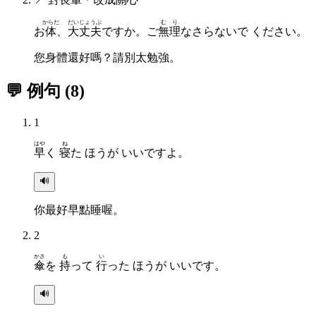
からだ
だいじょうぶ
むり
お
体
、
大丈夫
ですか。ご
無理
なさらないで ください。
您身體還好嗎？請別太勉強。
💬 例句
(
8
)
1
はや
ね
早
く
寝
た ほうが いいですよ。
🔊
你最好早點睡喔。
2
かさ
も
い
傘
を
持
って
行
った ほうが いいです。
🔊