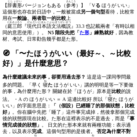
じしょけい
さんこう
【
辞書形
バージョンもある（
参考
）】 「V
る
ほうが いい」
這個形也存在於日語中，一般被當成
另一個句型
看待，比較常
用在
一般論、兩者取一的比較
上
にわさぶろう
げんだいにほんごぶんぽうがいせつ
（
庭三郎
『
現代日本語文法概説
』33.3 也記載兩者「有時以相
同的意思使用」）。
N5 階段先把「
た形
」練熟就好
，因為教
材、考試、日常勸告幾乎都是た形。
🧭 「
〜たほうがいい（最好～、～比較
好）
」是什麼意思？
為什麼建議未來的事，卻要用過去形？
這是這一課同學問最
ね
多的問題。「早く
寝
た
ほうが いい」講的明明是等一下要做
的事，為什麼用た形？ 關鍵在於「ほうが」原本是
比較
的說
ね
法。 ・A の ほうが いい ＝ A 這邊比較好 所以「
寝
た ほうが
いい」的字面意思是：
「（假設）已經睡了的那個狀態，比較
好」
。你在腦中先把「睡了」這件事完成掉，然後拿那個完成
後的狀態跟現在比較。た形在這裡表示的不是過去，而是
「事
情完成後的狀態」
。 日文的た形本來就有兩種功能：表示過
去，以及表示
完成
。這個句型用的是後者。
否定為什麼不對
ね
ね