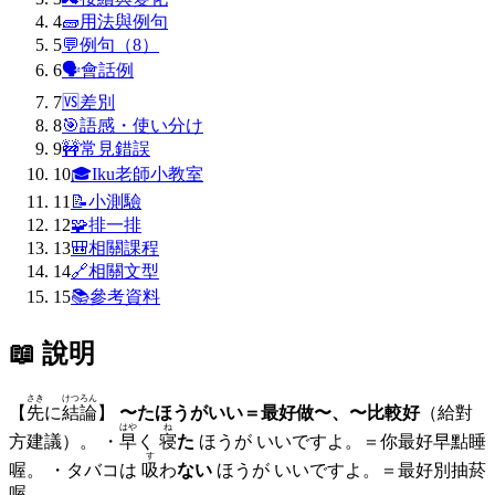
4
🧱
用法與例句
5
💬
例句（8）
6
🗣
會話例
7
🆚
差別
8
🎯
語感・使い分け
9
🚧
常見錯誤
10
🎓
Iku老師小教室
11
📝
小測驗
12
🧩
排一排
13
🎒
相關課程
14
🔗
相關文型
15
📚
參考資料
📖 說明
さき
けつろん
【
先
に
結論
】
〜たほうがいい＝最好做〜、〜比較好
（給對
はや
ね
方建議）。 ・
早
く
寝
た
ほうが いいですよ。＝你最好早點睡
す
喔。 ・タバコは
吸
わ
ない
ほうが いいですよ。＝最好別抽菸
喔。