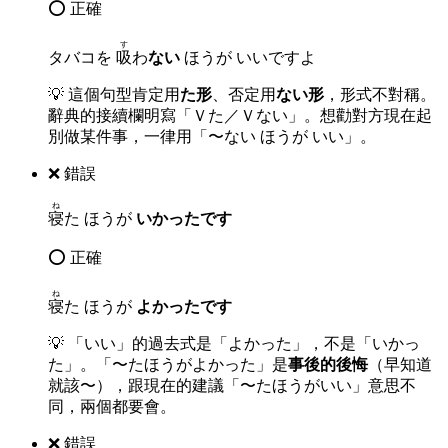
⭕ 正確
す
タバコを
吸
わ
ない
ほうが いいですよ
💡
這個句型肯定用
た形
、否定用
ない形
，形式不對稱。
辭典的接續欄明寫「Ｖた／Ｖない」。想勸對方現在起
別做某件事，一律用「〜ない ほうが いい」。
❌ 錯誤
ね
寝
た ほうが
いかったです
⭕ 正確
ね
寝
た ほうが
よかったです
💡
「いい」的過去式是「よかった」，不是「いかっ
た」。「〜たほうがよかった」是
事後的後悔
（早知道
就該〜），跟現在的建議「〜たほうがいい」意思不
同，兩個都要會。
❌ 錯誤