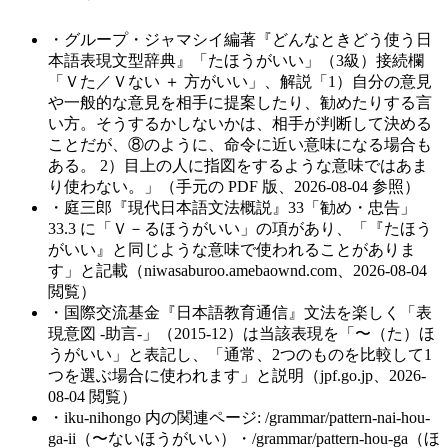
・
グループ・ジャマシイ編著『どんなときどう使う日
本語表現文型辞典』「たほうがいい」（3級）接続欄
「Ｖた／Ｖない ＋ 方がいい」、解説「1）自分の意見
や一般的な意見を相手に提案したり、勧めたりする言
い方。そうするかしないかは、相手が判断して決める
ことだが、⑧のように、命令に近い意味になる場合も
ある。 2）目上の人に指図をするような意味ではあま
り使わない。」（手元の PDF 版、2026-08-04 参照）
・
庭三郎『現代日本語文法概説』33「勧め・忠告」
33.3 に「Ｖ－るほうがいい」の項があり、「『たほう
がいい』と同じような意味で使われることがありま
す」と記載（niwasaburoo.amebaownd.com、2026-08-04
閲覧）
・
国際交流基金『日本語教育通信』文法を楽しく「表
現意図 -助言-」（2015-12）は当該表現を「〜（た）ほ
うがいい」と表記し、「通常、2つのものを比較して1
つを選ぶ場合に使われます」と説明（jpf.go.jp、2026-
08-04 閲覧）
・
iku-nihongo 内の関連ページ: /grammar/pattern-nai-hou-
ga-ii（〜ないほうがいい）・/grammar/pattern-hou-ga（ほ