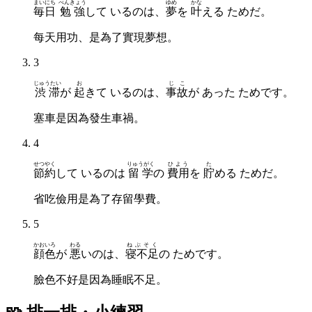
まいにち
べんきょう
ゆめ
かな
毎日
勉強
して いるのは、
夢
を
叶
える ためだ。
每天用功、是為了實現夢想。
3
じゅうたい
お
じこ
渋滞
が
起
きて いるのは、
事故
が あった ためです。
塞車是因為發生車禍。
4
せつやく
りゅうがく
ひよう
た
節約
して いるのは
留学
の
費用
を
貯
める ためだ。
省吃儉用是為了存留學費。
5
かおいろ
わる
ねぶそく
顔色
が
悪
いのは、
寝不足
の ためです。
臉色不好是因為睡眠不足。