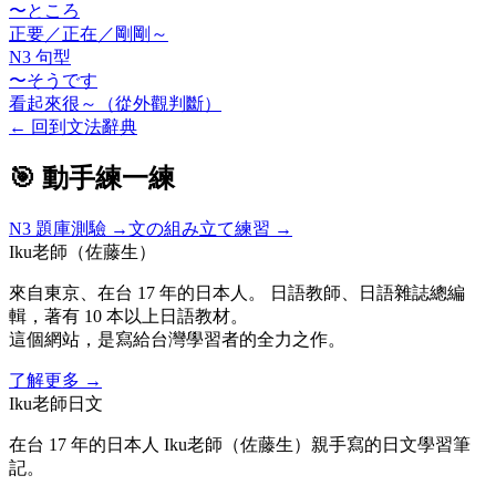
〜ところ
正要／正在／剛剛～
N3 句型
〜そうです
看起來很～（從外觀判斷）
←
回到文法辭典
🎯 動手練一練
N3
題庫測驗 →
文の組み立て練習 →
Iku老師（佐藤生）
來自東京、在台 17 年的日本人。 日語教師、日語雜誌總編
輯，著有 10 本以上日語教材。
這個網站，是寫給台灣學習者的全力之作。
了解更多
→
Iku老師日文
在台 17 年的日本人 Iku老師（佐藤生）親手寫的日文學習筆
記。