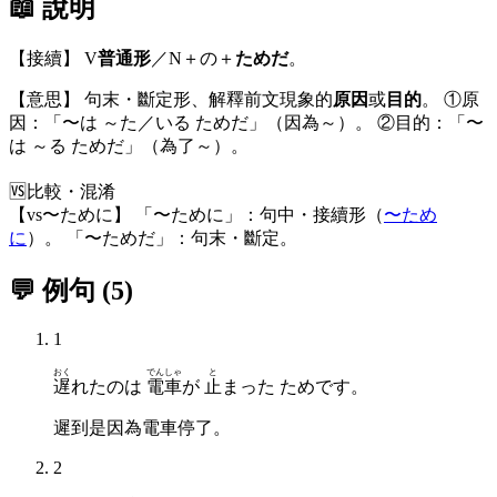
📖 說明
【接續】 V
普通形
／N＋の＋
ためだ
。
【意思】 句末・斷定形、解釋前文現象的
原因
或
目的
。 ①原
因：「〜は ～た／いる ためだ」（因為～）。 ②目的：「〜
は ～る ためだ」（為了～）。
🆚
比較・混淆
【vs〜ために】 「〜ために」：句中・接續形（
〜ため
に
）。 「〜ためだ」：句末・斷定。
💬 例句
(
5
)
1
おく
でんしゃ
と
遅
れたのは
電車
が
止
まった ためです。
遲到是因為電車停了。
2