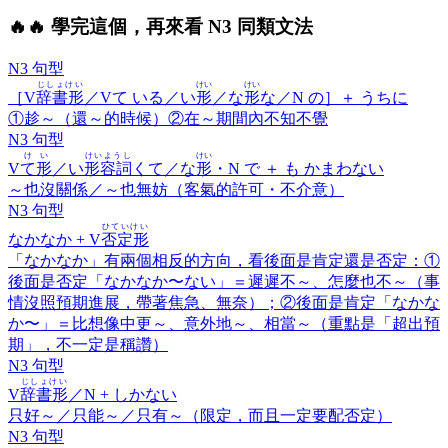
🔥
🔥 學完這個，再來看 N3 同類文法
N3 句型
じしょけい
けい
けい
［V
辞書形
／Vて いる／い
形
／な
形
な／N の］＋
うちに
①趁～（還～的時候）②在～期間內不知不覺
N3 句型
けい
けいようし
けい
V
て形
／い
形容詞
くて／な
形
・N で ＋
も かまわない
～也沒關係／～也無妨（客氣的許可・不介意）
N3 句型
ひていけい
なかなか
+ V
否定形
「なかなか」有兩個相反的方向，看後面是肯定還是否定：①
後面是否定「なかなか〜ない」＝遲遲不～、怎麼也不～（事
情沒照預期進展，帶著焦急、無奈）；②後面是肯定「なかな
か〜」＝比想像中更～、意外地～、相當～（重點是「超出預
期」，不一定是稱讚）
N3 句型
じしょけい
V
辞書形
／N +
しかない
只好～／只能～／只有～（限定，而且一定要配否定）
N3 句型