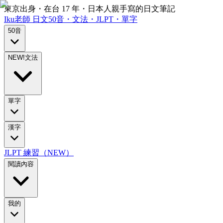
東京出身・在台 17 年・日本人親手寫的日文筆記
Iku老師
日文
50音・文法・JLPT・單字
50音
NEW!
文法
單字
漢字
JLPT 練習（NEW）
閱讀內容
我的