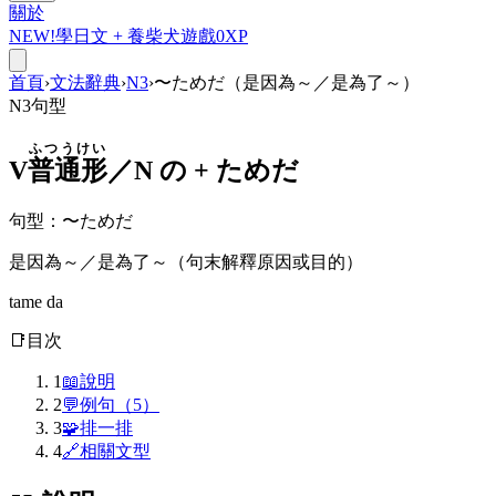
關於
NEW!
學日文 +
養柴犬
遊戲
0
XP
首頁
›
文法辭典
›
N3
›
〜ためだ（是因為～／是為了～）
N3
句型
ふつうけい
V
普通形
／N の +
ためだ
句型
：
〜ためだ
是因為～／是為了～（句末解釋原因或目的）
tame da
📑
目次
1
📖
說明
2
💬
例句（5）
3
🧩
排一排
4
🔗
相關文型