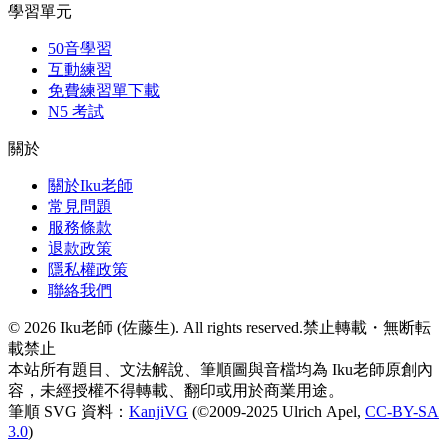
學習單元
50音學習
互動練習
免費練習單下載
N5 考試
關於
關於Iku老師
常見問題
服務條款
退款政策
隱私權政策
聯絡我們
©
2026
Iku老師 (佐藤生). All rights reserved.
禁止轉載・無断転
載禁止
本站所有題目、文法解說、筆順圖與音檔均為 Iku老師原創內
容，未經授權不得轉載、翻印或用於商業用途。
筆順 SVG 資料：
KanjiVG
(©2009-2025 Ulrich Apel,
CC-BY-SA
3.0
)