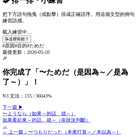
🧩 排一排・小練習
把下方語句拖曳（或點擊）排成正確語序。用這個文型的例句
練習語感。
載入練習中…
📝
這裡有錯？
#
原因
#
目的
#
ためだ
最後更新：
2026-05-10
🎉
你完成了「
〜ためだ（是因為～／是為
了～）
」！
N3 文法
：
155
/
360
43
%
下一
篇
▶
〜ようなら（如果～的話、就～）
如果看起來～的話、就～（依狀況判斷）
→
← 上一
篇
：
〜つもりだった（本來打算～／本以為～）