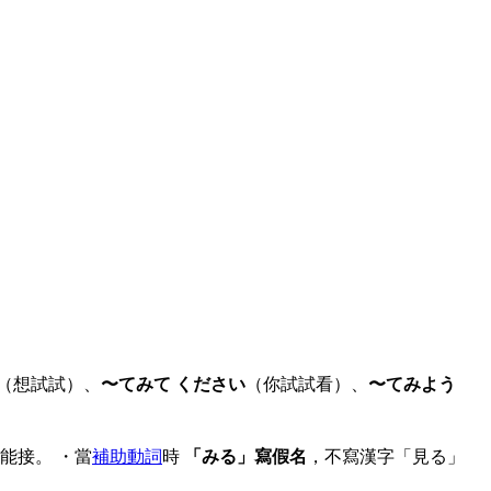
（想試試）、
〜てみて ください
（你試試看）、
〜てみよう
能接。 ・當
補助動詞
時
「みる」寫假名
，不寫漢字「見る」