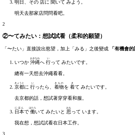
明日
、その
店
に
聞
いて みよう。
明天去那家店問問看吧。
2
②〜てみたい：想試試看（柔和的願望）
「〜たい」直接說出慾望，加上「みる」之後變成
「有機會的
おきなわ
い
いつか
沖縄
へ
行
って みたいです。
總有一天想去沖繩看看。
きょうと
い
きもの
き
京都
に
行
ったら、
着物
を
着
て みたいです。
去京都的話，想試著穿穿看和服。
にほん
はたら
おも
日本
で
働
いて みたいと
思
って います。
我在想，想試試看在日本工作。
3