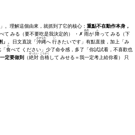
」。理解這個由來，就抓到了它的核心：
重點不在動作本身，
あめ
ふ
べて みる（要不要吃是我決定的） ・✗
雨
が
降
って みる（下
おきなわ
い
劑」
。日文直說「
沖縄
へ
行
きたいです」有點直接，加上「み
た
比「
食
べて ください」少了命令感，多了「你試試看，不喜歡也
ぜったい
ごうかく
一定要做到
（
絶対
合格
して みせる＝我一定考上給你看） 只