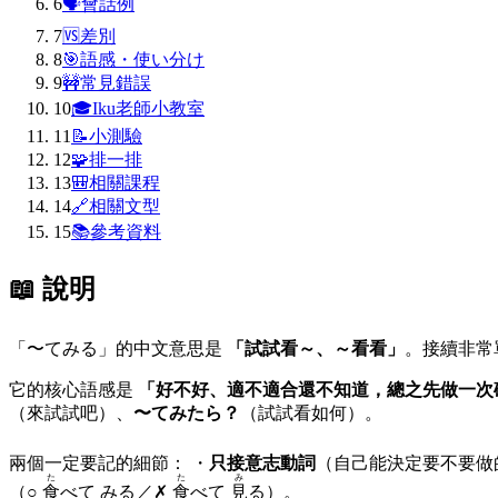
6
🗣
會話例
7
🆚
差別
8
🎯
語感・使い分け
9
🚧
常見錯誤
10
🎓
Iku老師小教室
11
📝
小測驗
12
🧩
排一排
13
🎒
相關課程
14
🔗
相關文型
15
📚
參考資料
📖 說明
「〜てみる」的中文意思是
「試試看～、～看看」
。接續非常
它的核心語感是
「好不好、適不適合還不知道，總之先做一次
（來試試吧）、
〜てみたら？
（試試看如何）。
兩個一定要記的細節： ・
只接意志動詞
（自己能決定要不要做
た
た
み
（○
食
べて みる／✗
食
べて
見
る）。