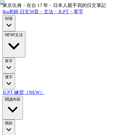
東京出身・在台 17 年・日本人親手寫的日文筆記
Iku老師
日文
50音・文法・JLPT・單字
50音
NEW!
文法
單字
漢字
JLPT 練習（NEW）
閱讀內容
我的