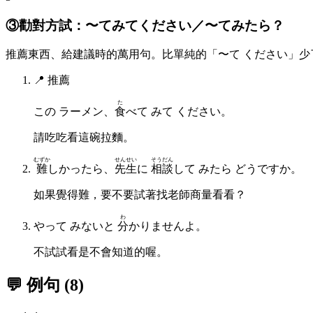
③勸對方試：〜てみてください／〜てみたら？
推薦東西、給建議時的萬用句。比單純的「〜て ください」
📍
推薦
た
この ラーメン、
食
べて みて ください。
請吃吃看這碗拉麵。
むずか
せんせい
そうだん
難
しかったら、
先生
に
相談
して みたら どうですか。
如果覺得難，要不要試著找老師商量看看？
わ
やって みないと
分
かりませんよ。
不試試看是不會知道的喔。
💬 例句
(
8
)