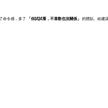
少了命令感，多了
「你試試看，不喜歡也沒關係」
的體貼。給建議