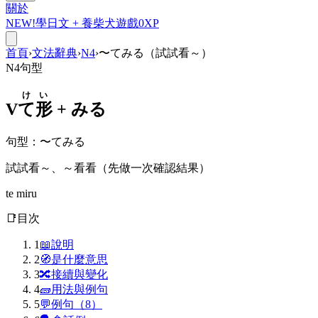
關於
NEW!
學日文 +
養柴犬
遊戲
0
XP
首頁
›
文法辭典
›
N4
›
〜てみる（試試看～）
N4
句型
けい
V
て形
+
みる
句型
：
〜てみる
試試看～、～看看（先做一次確認結果）
te miru
📑
目次
1
📖
說明
2
🧭
是什麼意思
3
🔀
接續與變化
4
🧱
用法與例句
5
💬
例句（8）