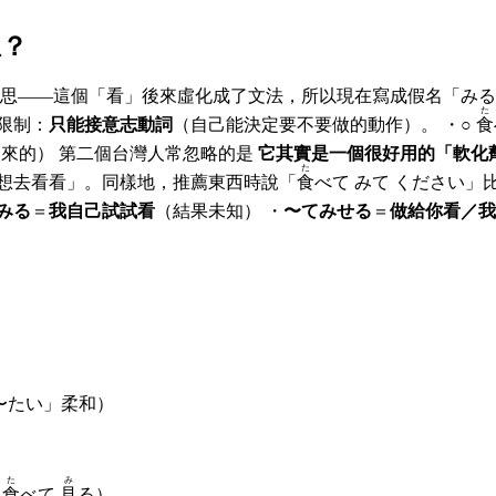
思？
思——這個「看」後來虛化成了文法，所以現在寫成假名「みる
た
的限制：
只能接意志動詞
（自己能決定要不要做的動作）。 ・○
食
かって みる（懂不懂不是做出來的） 第二個台灣人常忽略的是
它其實是一個很好用的「軟化
た
話想去看看」。同樣地，推薦東西時說「
食
べて みて ください」
みる
＝
我自己試試看
（結果未知） ・
〜てみせる
＝
做給你看／我
〜たい」柔和）
た
み
✗
食
べて
見
る）