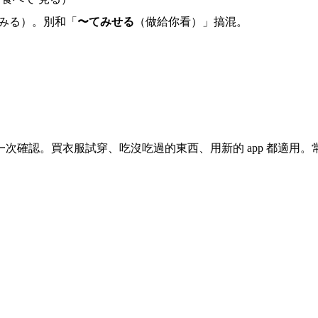
 みる）。別和「
〜てみせる
（做給你看）」搞混。
次確認。買衣服試穿、吃沒吃過的東西、用新的 app 都適用