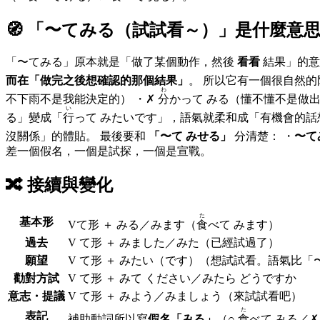
🧭 「
〜てみる（試試看～）
」是什麼意
「〜てみる」原本就是「做了某個動作，然後
看看
結果」的意
而在「做完之後想確認的那個結果」
。 所以它有一個很自然
わ
不下雨不是我能決定的） ・✗
分
い
る」變成「
行
って みたいです」，語氣就柔和成「有機會的
沒關係」的體貼。 最後要和
「〜て みせる」
分清楚： ・
〜て
差一個假名，一個是試探，一個是宣戰。
🔀
接續與變化
た
基本形
V
て形
＋ みる／みます
（
食
べて みます）
過去
V て形 ＋
みました／みた
（已經試過了）
願望
V て形 ＋
みたい（です）
（想試試看。語氣比「
勸對方試
V て形 ＋
みて ください／みたら どうですか
意志・提議
V て形 ＋
みよう／みましょう
（來試試看吧）
た
表記
補助動詞所以寫
假名「みる」
（○
食
べて みる／