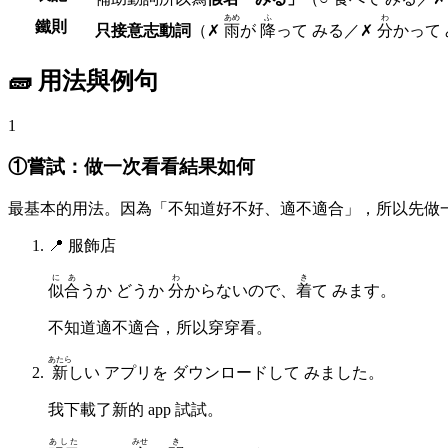
あめ
ふ
わ
鐵則
只接意志動詞
（✗
雨
が
降
って みる／✗
分
かって
🧱 用法與例句
1
①嘗試：做一次看看結果如何
最基本的用法。因為「不知道好不好、適不適合」，所以先做一
📍
服飾店
にあ
わ
き
似合
うか どうか
分
からないので、
着
て みます。
不知道適不適合，所以穿穿看。
あたら
新
しい アプリを ダウンロードして みました。
我下載了新的 app 試試。
あした
みせ
き