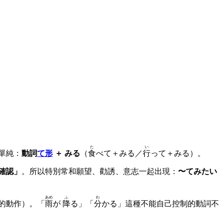
た
い
單純：
動詞
て形
＋ みる
（
食
べて＋みる／
行
って＋みる）。
確認」
。所以特別常和願望、勸誘、意志一起出現：
〜てみたい
あめ
ふ
わ
的動作）。「
雨
が
降
る」「
分
かる」這種不能自己控制的動詞不