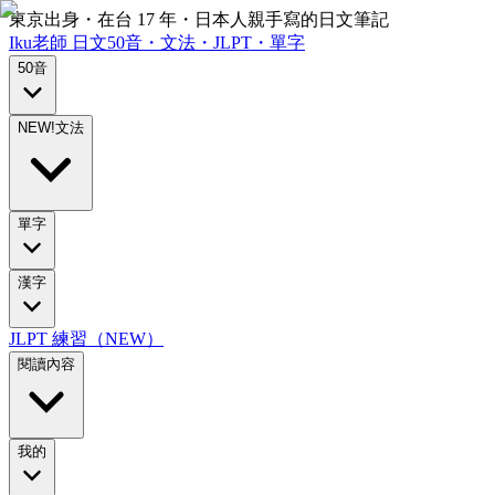
東京出身・在台 17 年・日本人親手寫的日文筆記
Iku老師
日文
50音・文法・JLPT・單字
50音
NEW!
文法
單字
漢字
JLPT 練習（NEW）
閱讀內容
我的