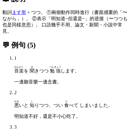
動詞
ます形
+ つつ。 ①兩個動作同時進行（書面感重的「〜
ながら」）。 ②表示「明知道~但還是~」的逆接（〜つつも
也是同樣意思）。 口語幾乎不用、論文・新聞・小說中常
見。
💬 例句
(
5
)
1
おんがく
き
べんきょう
音楽
を
聞
きつつ
勉強
します。
一邊聽音樂一邊念書。
2
わる
し
た
悪
いと
知
りつつ、つい
食
べて しまいました。
明知道不好，還是不小心吃了。
3