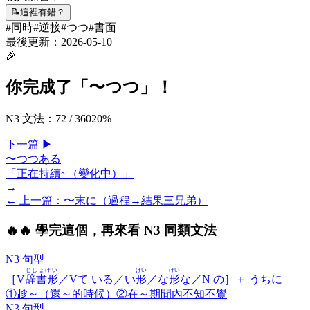
📝
這裡有錯？
#
同時
#
逆接
#
つつ
#
書面
最後更新：
2026-05-10
🎉
你完成了「
〜つつ
」！
N3 文法
：
72
/
360
20
%
下一
篇
▶
〜つつある
「正在持續~（變化中）」
→
← 上一
篇
：
〜末に（過程→結果三兄弟）
🔥
🔥 學完這個，再來看 N3 同類文法
N3 句型
じしょけい
けい
けい
［V
辞書形
／Vて いる／い
形
／な
形
な／N の］＋
うちに
①趁～（還～的時候）②在～期間內不知不覺
N3 句型