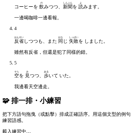
の
しんぶん
よ
コーヒーを
飲
みつつ、
新聞
を
読
みます。
一邊喝咖啡一邊看報。
4
はんせい
おな
しっぱい
反省
しつつも、また
同
じ
失敗
を しました。
雖然有反省，但還是犯了同樣的錯。
5
そら
み
ある
空
を
見
つつ、
歩
いて いた。
我邊看天空邊走。
🧩 排一排・小練習
把下方語句拖曳（或點擊）排成正確語序。用這個文型的例句
練習語感。
載入練習中…