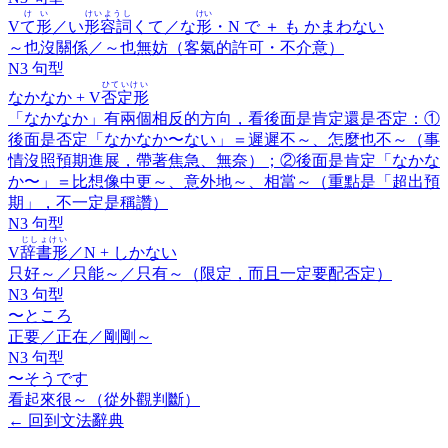
けい
けいようし
けい
V
て形
／い
形容詞
くて／な
形
・N で ＋
も かまわない
～也沒關係／～也無妨（客氣的許可・不介意）
N3 句型
ひていけい
なかなか
+ V
否定形
「なかなか」有兩個相反的方向，看後面是肯定還是否定：①
後面是否定「なかなか〜ない」＝遲遲不～、怎麼也不～（事
情沒照預期進展，帶著焦急、無奈）；②後面是肯定「なかな
か〜」＝比想像中更～、意外地～、相當～（重點是「超出預
期」，不一定是稱讚）
N3 句型
じしょけい
V
辞書形
／N +
しかない
只好～／只能～／只有～（限定，而且一定要配否定）
N3 句型
〜ところ
正要／正在／剛剛～
N3 句型
〜そうです
看起來很～（從外觀判斷）
←
回到文法辭典