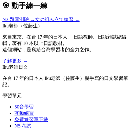
🎯 動手練一練
N3
題庫測驗 →
文の組み立て練習 →
Iku老師（佐藤生）
來自東京、在台 17 年的日本人。 日語教師、日語雜誌總編
輯，著有 10 本以上日語教材。
這個網站，是寫給台灣學習者的全力之作。
了解更多
→
Iku老師日文
在台 17 年的日本人 Iku老師（佐藤生）親手寫的日文學習筆
記。
學習單元
50音學習
互動練習
免費練習單下載
N5 考試