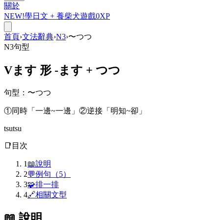
關於
NEW!
學日文 +
養柴犬
遊戲
0
XP
首頁
›
文法辭典
›
N3
›
〜つつ
N3
句型
V
ます
形 -ます +
つつ
句型
：
〜つつ
①同時「一邊~一邊」②逆接「明知~卻」
tsutsu
📑
目次
1
📖
說明
2
💬
例句（5）
3
🧩
排一排
4
🔗
相關文型
📖 說明