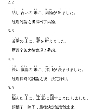
2
はな
あ
すえ
けつろん
で
話
し
合
いの
末
に、
結論
が
出
ました。
經過討論之後得出了結論。
3
くろう
すえ
ゆめ
かな
苦労
の
末
に、
夢
を
叶
えました。
歷經辛苦之後實現了夢想。
4
なが
ぎろん
すえ
さいよう
き
長
い
議論
の
末
に、
採用
が
決
まりました。
經過長時間討論之後，決定錄用。
5
なや
すえ
しょうじき
はな
悩
んだ
末
に、
正直
に
話
すことに しました。
煩惱了一陣子，最後決定誠實說出來。