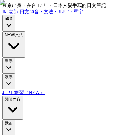
東京出身・在台 17 年・日本人親手寫的日文筆記
Iku老師
日文
50音・文法・JLPT・單字
50音
NEW!
文法
單字
漢字
JLPT 練習（NEW）
閱讀內容
我的