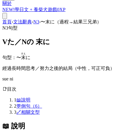
關於
NEW!
學日文 +
養柴犬
遊戲
0
XP
首頁
›
文法辭典
›
N3
›
〜末に（過程→結果三兄弟）
N3
句型
Vた／Nの
末に
すえ
句型
：
〜
末
に
經過長時間思考／努力之後的結局（中性，可正可負）
sue ni
📑
目次
1
📖
說明
2
💬
例句（6）
3
🔗
相關文型
📖 說明