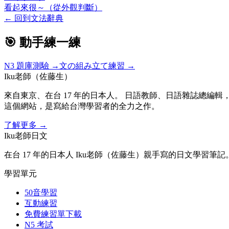
看起來很～（從外觀判斷）
←
回到文法辭典
🎯 動手練一練
N3
題庫測驗 →
文の組み立て練習 →
Iku老師（佐藤生）
來自東京、在台 17 年的日本人。 日語教師、日語雜誌總編輯，
這個網站，是寫給台灣學習者的全力之作。
了解更多
→
Iku老師日文
在台 17 年的日本人 Iku老師（佐藤生）親手寫的日文學習筆記
學習單元
50音學習
互動練習
免費練習單下載
N5 考試