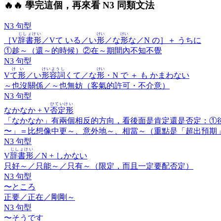
🔥
🔥 學完這個，再來看 N3 同類文法
N3 句型
じしょけい
けい
けい
［V
辞書形
／Vて いる／い
形
／な
形
な／N の］＋
うちに
①趁～（還～的時候）②在～期間內不知不覺
N3 句型
けい
けいようし
けい
V
て形
／い
形容詞
くて／な
形
・N で ＋
も かまわない
～也沒關係／～也無妨（客氣的許可・不介意）
N3 句型
ひていけい
なかなか
+ V
否定形
「なかなか」有兩個相反的方向，看後面是肯定還是否定：①
〜」＝比想像中更～、意外地～、相當～（重點是「超出預期
N3 句型
じしょけい
V
辞書形
／N +
しかない
只好～／只能～／只有～（限定，而且一定要配否定）
N3 句型
〜ところ
正要／正在／剛剛～
N3 句型
〜そうです