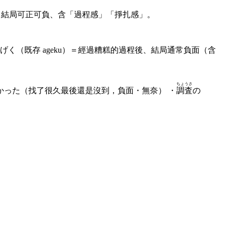
。 結局可正可負、含「過程感」「掙扎感」。
く（既存 ageku）＝經過糟糕的過程後、結局通常負面（含
ちょうさ
かった（找了很久最後還是沒到，負面・無奈） ・
調査
の