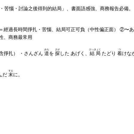
間努力・苦惱・討論之後得到的結局」、書面語感強、商務報告必備
＝經過長時間掙扎・苦惱、結局可正可負（中性偏正面） ②〜あげ
性、商務最常用
みち
さが
けっきょく
つ
含掙扎） ・さんざん
道
を
探
した あげく、
結局
たどり
着
けな
すえ
んだ
末
に。