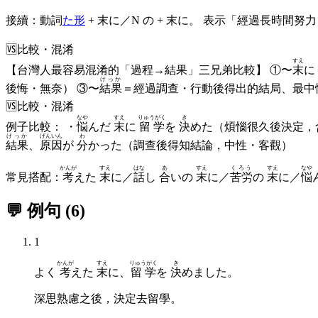
接續：動詞
た形
+ 末に／N の + 末に。 表示「經過長時
🆚
比較・混淆
すえ
【台灣人最容易混淆的「過程→結果」三兄弟比較】 ①〜
末
に
けっか
後悔・無奈） ③〜
結果
＝經過調查・行動後得出的結局、最中
🆚
比較・混淆
なや
すえ
りゅうがく
き
例子比較： ・
悩
んだ
末
に
留学
を
決
めた（煩惱很久後決定，
けっか
げんいん
わ
結果
、
原因
が
分
かった（調查後得知結論，中性・客觀）
かんが
すえ
はな
あ
すえ
くろう
すえ
なや
常見搭配：
考
えた
末
に／
話
し
合
いの
末
に／
苦労
の
末
に／
悩
💬 例句
(
6
)
1
かんが
すえ
りゅうがく
き
よく
考
えた
末
に、
留学
を
決
めました。
深思熟慮之後，決定去留學。