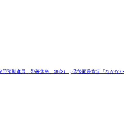
沒照預期進展，帶著焦急、無奈）；②後面是肯定「なかなか