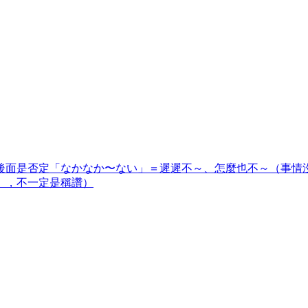
後面是否定「なかなか〜ない」＝遲遲不～、怎麼也不～（事情
」，不一定是稱讚）