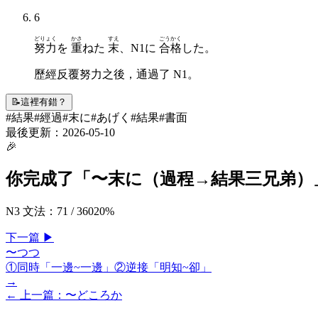
6
どりょく
かさ
すえ
ごうかく
努力
を
重
ねた
末
、N1に
合格
した。
歷經反覆努力之後，通過了 N1。
📝
這裡有錯？
#
結果
#
經過
#
末に
#
あげく
#
結果
#
書面
最後更新：
2026-05-10
🎉
你完成了「
〜末に（過程→結果三兄弟）
N3 文法
：
71
/
360
20
%
下一
篇
▶
〜つつ
①同時「一邊~一邊」②逆接「明知~卻」
→
← 上一
篇
：
〜どころか