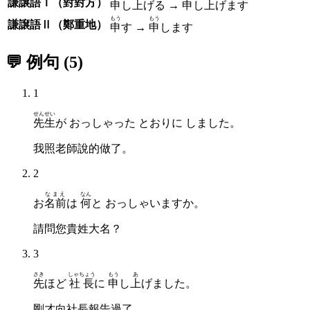
謙譲語Ⅰ（對對方）
申
し
上
げる →
申
し
上
げます
もう
もう
謙譲語Ⅱ（鄭重地）
申
す →
申
します
💬 例句
(
5
)
1
せんせい
先生
が おっしゃった とおりに しました。
我照老師說的做了。
2
なまえ
なん
お
名前
は
何
と おっしゃいますか。
請問您貴姓大名？
3
さき
しゃちょう
もう
あ
先
ほど
社長
に
申
し
上
げました。
剛才向社長報告過了。