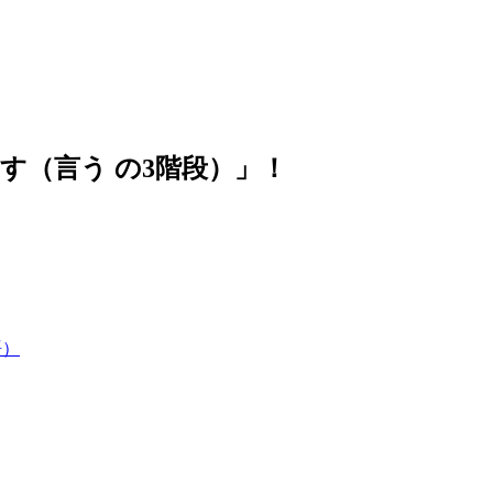
す（言う の3階段）
」！
語）