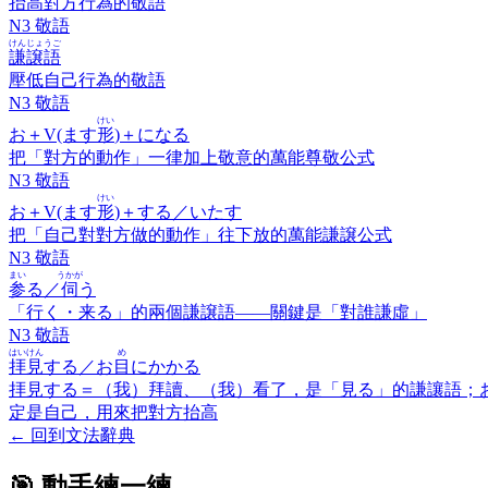
抬高對方行為的敬語
N3 敬語
けんじょうご
謙譲語
壓低自己行為的敬語
N3 敬語
けい
お＋V(ます
形
)＋になる
把「對方的動作」一律加上敬意的萬能尊敬公式
N3 敬語
けい
お＋V(ます
形
)＋する／いたす
把「自己對對方做的動作」往下放的萬能謙譲公式
N3 敬語
まい
うかが
参
る／
伺
う
「行く・来る」的兩個謙譲語——關鍵是「對誰謙虛」
N3 敬語
はいけん
め
拝見
する／お
目
にかかる
拝見する＝（我）拜讀、（我）看了，是「見る」的謙讓語；
定是自己，用來把對方抬高
←
回到文法辭典
🎯 動手練一練