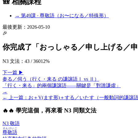
🎒 相關課程
→ 第
49
課 ·
尊敬語（お〜になる／特殊形）
最後更新：
2026-05-10
🎉
你完成了「
おっしゃる／申し上げる／申
N3 文法
：
43
/
360
12
%
下一
篇
▶
参る／伺う（行く・来る の謙譲語Ⅰ vs Ⅱ）
「行く・来る」的兩個謙譲語——關鍵是「對誰謙虛」
→
← 上一
篇
：
お＋V(ます形)＋する／いたす（一般動詞的謙譲
🔥
🔥 學完這個，再來看 N3 同類文法
N3 敬語
そんけいご
尊敬語