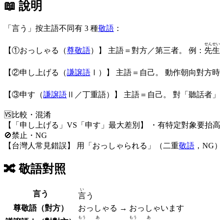
📖 說明
「言う」按主語不同有 3 種
敬語
：
せんせい
【①おっしゃる（
尊敬語
）】 主語＝對方／第三者。 例：
先生
【②申し上げる（
謙譲語
Ⅰ）】 主語＝自己。 動作朝向對方
【③申す（
謙譲語
Ⅱ／丁重語）】 主語＝自己。 對「聽話者
🆚
比較・混淆
【「申し上げる」VS「申す」最大差別】 ・有特定對象要抬高 
🚫
禁止・NG
【台灣人常見錯誤】 用「おっしゃられる」（二重
敬語
，NG
🔀
敬語對照
い
言う
言
う
尊敬語（對方）
おっしゃる → おっしゃいます
もう
あ
もう
あ