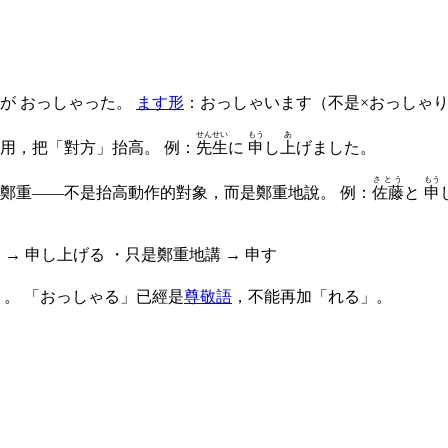
が おっしゃった。
ます形
：おっしゃいます（不是×おっしゃ
せんせい
もう
あ
時用，把「對方」抬高。 例：
先生
に
申
し
上
げました。
さとう
もう
」鄭重——不是抬高動作的對象，而是鄭重地說。 例：
佐藤
と
申
→ 申し上げる ・只是鄭重地講 → 申す
）。 「おっしゃる」已經是
尊敬語
，不能再加「れる」。