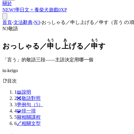
關於
NEW!
學日文 +
養柴犬
遊戲
0
XP
首頁
›
文法辭典
›
N3
›
おっしゃる／申し上げる／申す（言う の3
N3
敬語
もう
あ
もう
おっしゃる／
申
し
上
げる／
申
す
「言う」的敬語三段——主語決定用哪一個
iu-keigo
📑
目次
1
📖
說明
2
🔀
敬語對照
3
💬
例句（5）
4
🧩
排一排
5
🎒
相關課程
6
🔗
相關文型