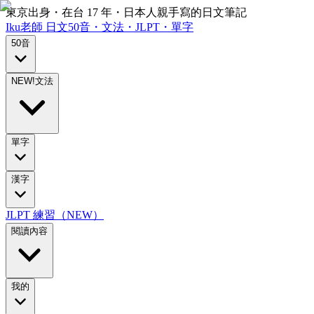
東京出身・在台 17 年・日本人親手寫的日文筆記
Iku老師
日文
50音・文法・JLPT・單字
50音
NEW!
文法
單字
漢字
JLPT 練習（NEW）
閱讀內容
我的