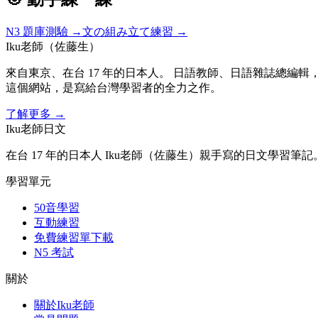
N3
題庫測驗 →
文の組み立て練習 →
Iku老師（佐藤生）
來自東京、在台 17 年的日本人。 日語教師、日語雜誌總編輯，
這個網站，是寫給台灣學習者的全力之作。
了解更多
→
Iku老師日文
在台 17 年的日本人 Iku老師（佐藤生）親手寫的日文學習筆記
學習單元
50音學習
互動練習
免費練習單下載
N5 考試
關於
關於Iku老師