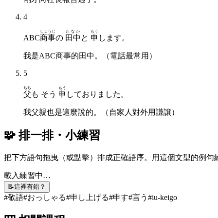
4
しょうじ
たなか
もう
ABC
商事
の
田中
と
申
します。
我是ABC商事的田中。（電話最常用）
5
ちち
もう
父
も そう
申
しておりました。
我父親也是這麼說的。（自家人對外用謙譲）
🧩 排一排・小練習
把下方語句拖曳（或點擊）排成正確語序。用這個文型的例句
載入練習中…
📝
這裡有錯？
#
敬語
#
おっしゃる
#
申し上げる
#
申す
#
言う
#
iu-keigo