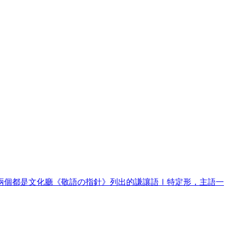
兩個都是文化廳《敬語の指針》列出的謙讓語Ⅰ特定形，主語一