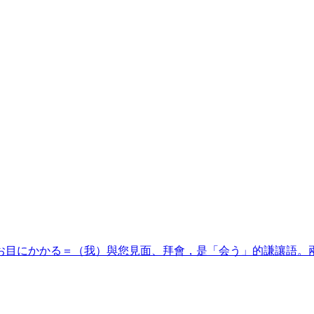
お目にかかる＝（我）與您見面、拜會，是「会う」的謙讓語。