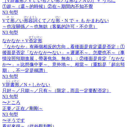
［V
辞書形
／Vて いる／い
形
／な
形
な／N の］＋
うちに
①趁～（還～的時候）②在～期間內不知不覺
N3 句型
けい
けいようし
けい
V
て形
／い
形容詞
くて／な
形
・N で ＋
も かまわない
～也沒關係／～也無妨（客氣的許可・不介意）
N3 句型
ひていけい
なかなか
+ V
否定形
「なかなか」有兩個相反的方向，看後面是肯定還是否定：①
後面是否定「なかなか〜ない」＝遲遲不～、怎麼也不～（事
情沒照預期進展，帶著焦急、無奈）；②後面是肯定「なかな
か〜」＝比想像中更～、意外地～、相當～（重點是「超出預
期」，不一定是稱讚）
N3 句型
じしょけい
V
辞書形
／N +
しかない
只好～／只能～／只有～（限定，而且一定要配否定）
N3 句型
〜ところ
正要／正在／剛剛～
N3 句型
〜そうです
看起來很～（從外觀判斷）