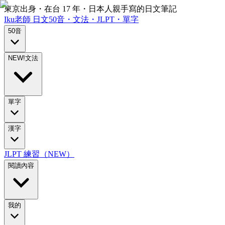
東京出身・在台 17 年・日本人親手寫的日文筆記
Iku老師
日文
50音・文法・JLPT・單字
50音
NEW!
文法
單字
漢字
JLPT 練習（NEW）
閱讀內容
我的