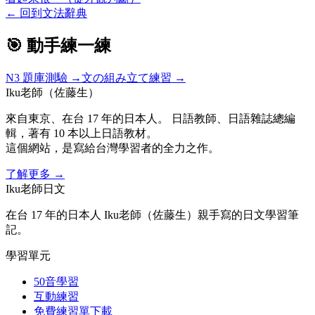
←
回到文法辭典
🎯 動手練一練
N3
題庫測驗 →
文の組み立て練習 →
Iku老師（佐藤生）
來自東京、在台 17 年的日本人。 日語教師、日語雜誌總編
輯，著有 10 本以上日語教材。
這個網站，是寫給台灣學習者的全力之作。
了解更多
→
Iku老師日文
在台 17 年的日本人 Iku老師（佐藤生）親手寫的日文學習筆
記。
學習單元
50音學習
互動練習
免費練習單下載