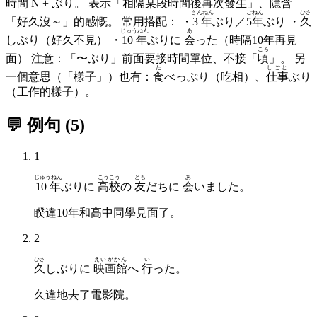
時間 N + ぶり。 表示「相隔某段時間後再次發生」、隱含
さんねん
ごねん
ひさ
「好久沒～」的感慨。 常用搭配： ・
3年
ぶり／
5年
ぶり ・
久
じゅうねん
あ
しぶり（好久不見） ・
10年
ぶりに
会
った（時隔10年再見
ころ
面） 注意：「〜ぶり」前面要接時間單位、不接「
頃
」。 另
た
しごと
一個意思（「樣子」）也有：
食
べっぷり（吃相）、
仕事
ぶり
（工作的樣子）。
💬 例句
(
5
)
1
じゅうねん
こうこう
とも
あ
10年
ぶりに
高校
の
友
だちに
会
いました。
睽違10年和高中同學見面了。
2
ひさ
えいがかん
い
久
しぶりに
映画館
へ
行
った。
久違地去了電影院。