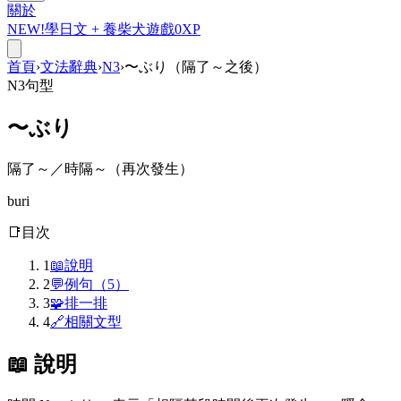
關於
NEW!
學日文 +
養柴犬
遊戲
0
XP
首頁
›
文法辭典
›
N3
›
〜ぶり（隔了～之後）
N3
句型
〜ぶり
隔了～／時隔～（再次發生）
buri
📑
目次
1
📖
說明
2
💬
例句（5）
3
🧩
排一排
4
🔗
相關文型
📖 說明