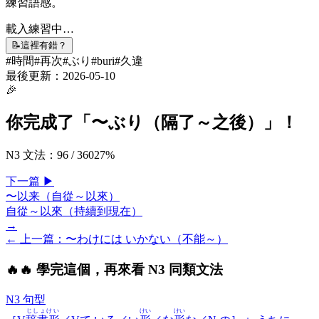
練習語感。
載入練習中…
📝
這裡有錯？
#
時間
#
再次
#
ぶり
#
buri
#
久違
最後更新：
2026-05-10
🎉
你完成了「
〜ぶり（隔了～之後）
」！
N3 文法
：
96
/
360
27
%
下一
篇
▶
〜以来（自從～以來）
自從～以來（持續到現在）
→
← 上一
篇
：
〜わけには いかない（不能～）
🔥
🔥 學完這個，再來看 N3 同類文法
N3 句型
じしょけい
けい
けい