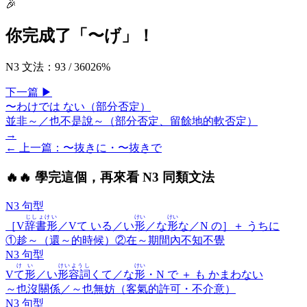
🎉
你完成了「
〜げ
」！
N3 文法
：
93
/
360
26
%
下一
篇
▶
〜わけでは ない（部分否定）
並非～／也不是說～（部分否定、留餘地的軟否定）
→
← 上一
篇
：
〜抜きに・〜抜きで
🔥
🔥 學完這個，再來看 N3 同類文法
N3 句型
じしょけい
けい
けい
［V
辞書形
／Vて いる／い
形
／な
形
な／N の］＋
うちに
①趁～（還～的時候）②在～期間內不知不覺
N3 句型
けい
けいようし
けい
V
て形
／い
形容詞
くて／な
形
・N で ＋
も かまわない
～也沒關係／～也無妨（客氣的許可・不介意）
N3 句型