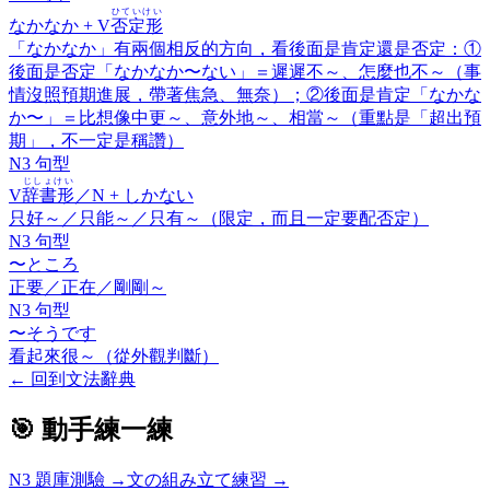
ひていけい
なかなか
+ V
否定形
「なかなか」有兩個相反的方向，看後面是肯定還是否定：①
後面是否定「なかなか〜ない」＝遲遲不～、怎麼也不～（事
情沒照預期進展，帶著焦急、無奈）；②後面是肯定「なかな
か〜」＝比想像中更～、意外地～、相當～（重點是「超出預
期」，不一定是稱讚）
N3 句型
じしょけい
V
辞書形
／N +
しかない
只好～／只能～／只有～（限定，而且一定要配否定）
N3 句型
〜ところ
正要／正在／剛剛～
N3 句型
〜そうです
看起來很～（從外觀判斷）
←
回到文法辭典
🎯 動手練一練
N3
題庫測驗 →
文の組み立て練習 →