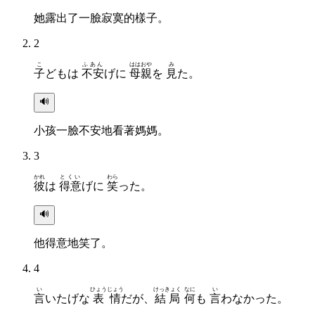
她露出了一臉寂寞的樣子。
2
こ
ふあん
ははおや
み
子
どもは
不安
げに
母親
を
見
た。
🔊
小孩一臉不安地看著媽媽。
3
かれ
とくい
わら
彼
は
得意
げに
笑
った。
🔊
他得意地笑了。
4
い
ひょうじょう
けっきょく
なに
い
言
いたげな
表情
だが、
結局
何
も
言
わなかった。