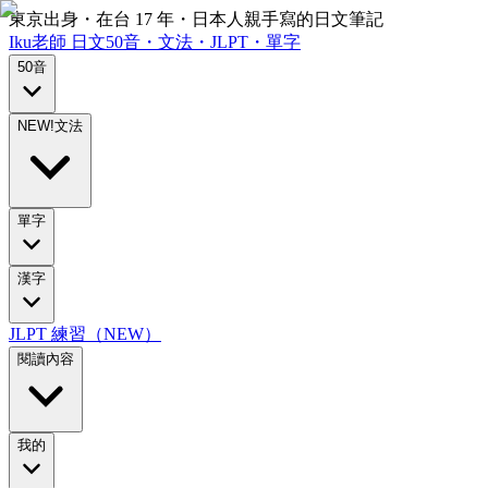
東京出身・在台 17 年・日本人親手寫的日文筆記
Iku老師
日文
50音・文法・JLPT・單字
50音
NEW!
文法
單字
漢字
JLPT 練習（NEW）
閱讀內容
我的