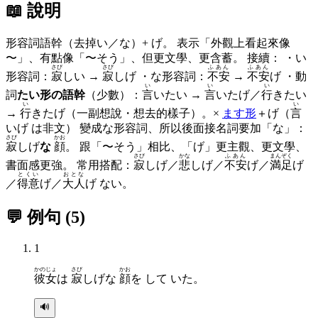
📖 說明
形容詞語幹（去掉い／な）+ げ。 表示「外觀上看起來像
〜」、有點像「〜そう」、但更文學、更含蓄。 接續： ・い
さび
さび
ふあん
ふあん
形容詞：
寂
しい →
寂
しげ ・な形容詞：
不安
→
不安
げ ・動
い
い
い
詞
たい形の語幹
（少數）：
言
いたい →
言
いたげ／
行
きたい
い
い
→
行
きたげ（一副想說・想去的樣子）。×
ます形
＋げ（
言
いげ は非文） 變成な形容詞、所以後面接名詞要加「な」：
さび
かお
寂
しげ
な
顔
。 跟「〜そう」相比、「げ」更主觀、更文學、
さび
かな
ふあん
まんぞく
書面感更強。 常用搭配：
寂
しげ／
悲
しげ／
不安
げ／
満足
げ
とくい
おとな
／
得意
げ／
大人
げ ない。
💬 例句
(
5
)
1
かのじょ
さび
かお
彼女
は
寂
しげな
顔
を して いた。
🔊