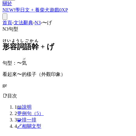
關於
NEW!
學日文 +
養柴犬
遊戲
0
XP
首頁
›
文法辭典
›
N3
›
〜げ
N3
句型
けいようし
ごかん
形容詞
語幹
+
げ
げ
句型
：
〜
気
看起來〜的樣子（外觀印象）
ge
📑
目次
1
📖
說明
2
💬
例句（5）
3
🧩
排一排
4
🔗
相關文型