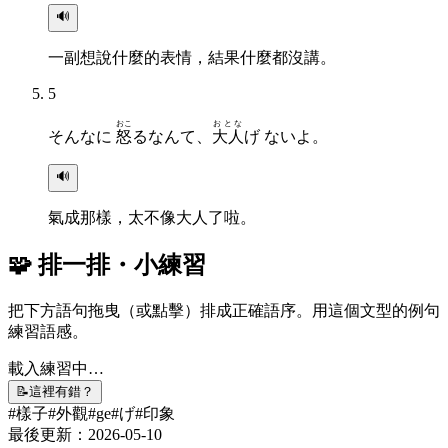
🔊
一副想說什麼的表情，結果什麼都沒講。
5
おこ
おとな
そんなに
怒
るなんて、
大人
げ ないよ。
🔊
氣成那樣，太不像大人了啦。
🧩 排一排・小練習
把下方語句拖曳（或點擊）排成正確語序。用這個文型的例句
練習語感。
載入練習中…
📝
這裡有錯？
#
樣子
#
外觀
#
ge
#
げ
#
印象
最後更新：
2026-05-10