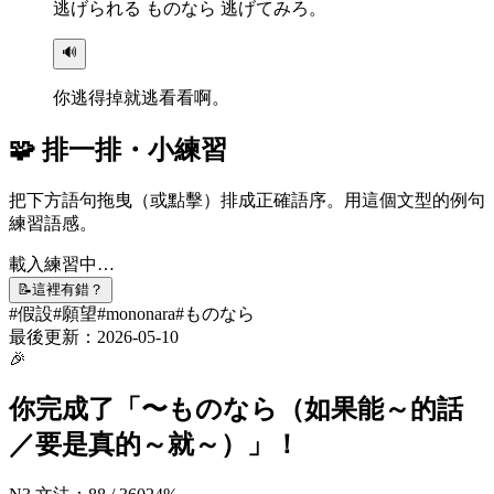
逃
げられる ものなら
逃
げてみろ。
🔊
你逃得掉就逃看看啊。
🧩 排一排・小練習
把下方語句拖曳（或點擊）排成正確語序。用這個文型的例句
練習語感。
載入練習中…
📝
這裡有錯？
#
假設
#
願望
#
mononara
#
ものなら
最後更新：
2026-05-10
🎉
你完成了「
〜ものなら（如果能～的話
／要是真的～就～）
」！