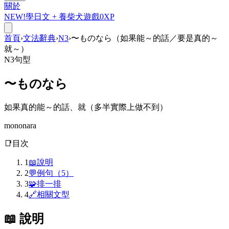
關於
NEW!
學日文 +
養柴犬
遊戲
0
XP
首頁
›
文法辭典
›
N3
›
〜ものなら（如果能～的話／要是真的～
就～）
N3
句型
〜ものなら
如果真的能～的話、就（多半實際上做不到）
mononara
📑
目次
1
📖
說明
2
💬
例句（5）
3
🧩
排一排
4
🔗
相關文型
📖 說明