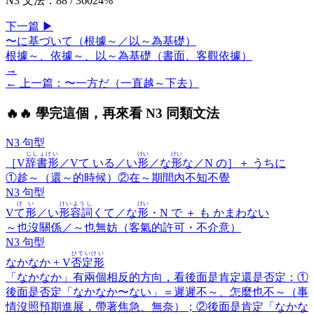
N3 文法
：
88
/
360
24
%
下一
篇
▶
〜に基づいて（根據～／以～為基礎）
根據～、依據～、以～為基礎（書面、客觀依據）
→
← 上一
篇
：
〜一方だ（一直越～下去）
🔥
🔥 學完這個，再來看 N3 同類文法
N3 句型
じしょけい
けい
けい
［V
辞書形
／Vて いる／い
形
／な
形
な／N の］＋
うちに
①趁～（還～的時候）②在～期間內不知不覺
N3 句型
けい
けいようし
けい
V
て形
／い
形容詞
くて／な
形
・N で ＋
も かまわない
～也沒關係／～也無妨（客氣的許可・不介意）
N3 句型
ひていけい
なかなか
+ V
否定形
「なかなか」有兩個相反的方向，看後面是肯定還是否定：①
後面是否定「なかなか〜ない」＝遲遲不～、怎麼也不～（事
情沒照預期進展，帶著焦急、無奈）；②後面是肯定「なかな