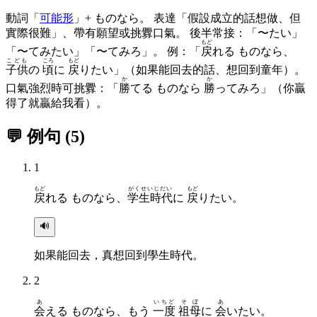
動詞「
可能形
」+ ものなら。 表達「假設成立的話想做、但
實際很難」、帶有願望或挑釁口氣。 後半常接：「〜たい」
もど
「〜てみたい」「〜てみろ」。 例：「
戻
れる ものなら、
こども
ころ
もど
子供
の
頃
に
戻
りたい」（如果能回去的話、想回到童年）。
か
か
口氣強烈時可挑釁：「
勝
てる ものなら
勝
ってみろ」（你贏
得了就贏給我看）。
💬 例句
(
5
)
1
もど
がくせいじだい
もど
戻
れる ものなら、
学生時代
に
戻
りたい。
🔊
如果能回去，真想回到學生時代。
2
あ
いちど
そぼ
あ
会
える ものなら、もう
一度
祖母
に
会
いたい。