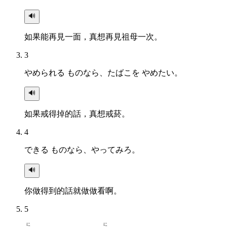
🔊
如果能再見一面，真想再見祖母一次。
3
やめられる ものなら、たばこを やめたい。
🔊
如果戒得掉的話，真想戒菸。
4
できる ものなら、やってみろ。
🔊
你做得到的話就做做看啊。
5
に
に