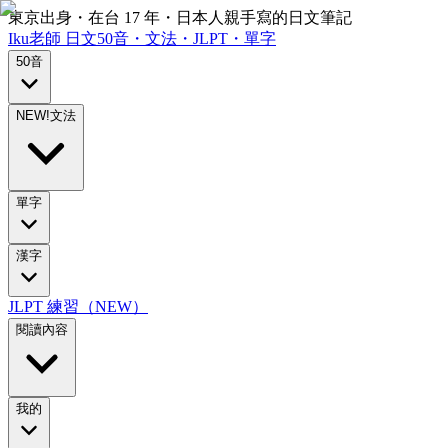
東京出身・在台 17 年・日本人親手寫的日文筆記
Iku老師
日文
50音・文法・JLPT・單字
50音
NEW!
文法
單字
漢字
JLPT 練習（NEW）
閱讀內容
我的