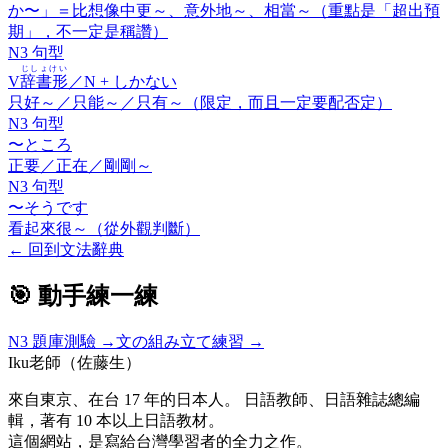
か〜」＝比想像中更～、意外地～、相當～（重點是「超出預
期」，不一定是稱讚）
N3 句型
じしょけい
V
辞書形
／N +
しかない
只好～／只能～／只有～（限定，而且一定要配否定）
N3 句型
〜ところ
正要／正在／剛剛～
N3 句型
〜そうです
看起來很～（從外觀判斷）
←
回到文法辭典
🎯 動手練一練
N3
題庫測驗 →
文の組み立て練習 →
Iku老師（佐藤生）
來自東京、在台 17 年的日本人。 日語教師、日語雜誌總編
輯，著有 10 本以上日語教材。
這個網站，是寫給台灣學習者的全力之作。