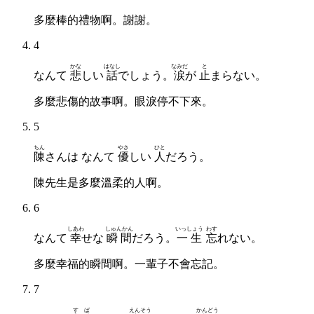
多麼棒的禮物啊。謝謝。
4
かな
はなし
なみだ
と
なんて
悲
しい
話
でしょう。
涙
が
止
まらない。
多麼悲傷的故事啊。眼淚停不下來。
5
ちん
やさ
ひと
陳
さんは なんて
優
しい
人
だろう。
陳先生是多麼溫柔的人啊。
6
しあわ
しゅんかん
いっしょう
わす
なんて
幸
せな
瞬間
だろう。
一生
忘
れない。
多麼幸福的瞬間啊。一輩子不會忘記。
7
すば
えんそう
かんどう