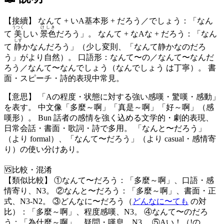
【接續】 なんて + いA基本形 + だろう／でしょう：「なん
うつく
けしき
て
美
しい
景色
だろう」。 なんて + なAな + だろう：「なん
しず
て
静
かなんだろう」（少し変則、「なんて静かなのだろ
う」がより自然）。 口語形：なんて〜の／なんて〜なんだ
ろう／なんて〜なんでしょう（なんでしょう は丁寧）。 書
面・スピーチ・詩的表現中常見。
【意思】 「Aの程度・状態に対する強い感嘆・驚嘆・感動」
を表す。 中文像「多麼～啊」「真是～啊」「好～啊」（感
嘆形）。 Bun 話者の感情を強く込める文学的・劇的表現、
日常会話・書面・歌詞・詩で多用。 「なんと〜だろう」
（より formal）、「なんて〜だろう」（より casual・感情寄
り）の使い分けあり。
🆚
比較・混淆
【類似比較】 ①なんて〜だろう：「多麼～啊」、口語・感
情寄り、N3。 ②なんと〜だろう：「多麼～啊」、書面・正
式、N3-N2。 ③どんなに〜だろう（
どんなに〜ても
の対
比）：「多麼～啊」、程度感嘆、N3。 ④なんて〜のだろ
う：「為什麼～啊」、疑問・嘆息、N3。 ⑤Aい！（!の