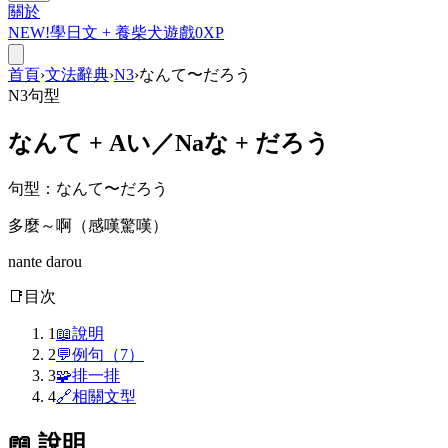
關於
NEW!
學日文 +
養柴犬
遊戲
0
XP
首頁
›
文法辭典
›
N3
›
なんて〜だろう
N3
句型
なんて
+ Aい／Naな +
だろう
句型
：
なんて〜だろう
多麼～啊（感嘆驚嘆）
nante darou
📑
目次
1
📖
說明
2
💬
例句（7）
3
🧩
排一排
4
🔗
相關文型
📖 說明