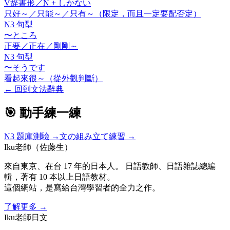
V
辞書形
／N +
しかない
只好～／只能～／只有～（限定，而且一定要配否定）
N3 句型
〜ところ
正要／正在／剛剛～
N3 句型
〜そうです
看起來很～（從外觀判斷）
←
回到文法辭典
🎯 動手練一練
N3
題庫測驗 →
文の組み立て練習 →
Iku老師（佐藤生）
來自東京、在台 17 年的日本人。 日語教師、日語雜誌總編
輯，著有 10 本以上日語教材。
這個網站，是寫給台灣學習者的全力之作。
了解更多
→
Iku老師日文