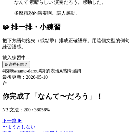
なんて
素晴
らしい
演奏
だろう。
感動
した。
多麼精彩的演奏啊。讓人感動。
🧩 排一排・小練習
把下方語句拖曳（或點擊）排成正確語序。用這個文型的例句
練習語感。
載入練習中…
📝
這裡有錯？
#
感嘆
#
nante-darou
#
詩的表現
#
感情強調
最後更新：
2026-05-10
🎉
你完成了「
なんて〜だろう
」！
N3 文法
：
200
/
360
56
%
下一
篇
▶
〜ようとしない