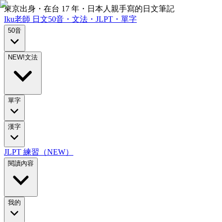
東京出身・在台 17 年・日本人親手寫的日文筆記
Iku老師
日文
50音・文法・JLPT・單字
50音
NEW!
文法
單字
漢字
JLPT 練習（NEW）
閱讀內容
我的