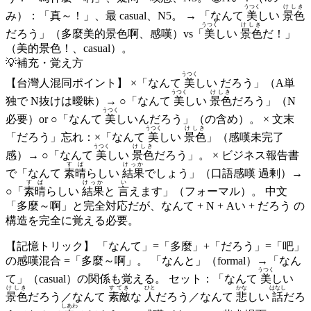
うつく
けしき
み）：「真～！」、最 casual、N5。 → 「なんて
美
しい
景色
うつく
けしき
だろう」（多麼美的景色啊、感嘆）vs「
美
しい
景色
だ！」
（美的景色！、casual）。
💡
補充・覚え方
うつく
【台灣人混同ポイント】 ×「なんて
美
しい だろう」（A単
うつく
けしき
独で N抜けは曖昧）→ ○「なんて
美
しい
景色
だろう」（N
うつく
必要）or ○「なんて
美
しいんだろう」（の含め）。 × 文末
うつく
けしき
「だろう」忘れ：×「なんて
美
しい
景色
」（感嘆未完了
うつく
けしき
感）→ ○「なんて
美
しい
景色
だろう」。 × ビジネス報告書
すば
けっか
で「なんて
素晴
らしい
結果
でしょう」（口語感嘆 過剰）→
すば
けっか
い
○「
素晴
らしい
結果
と
言
えます」（フォーマル）。 中文
「多麼～啊」と完全対応だが、なんて + N + Aい + だろう の
構造を完全に覚える必要。
【記憶トリック】 「なんて」=「多麼」+「だろう」=「吧」
の感嘆混合 =「多麼～啊」。 「なんと」（formal）→「なん
うつく
て」（casual）の関係も覚える。 セット：「なんて
美
しい
けしき
すてき
ひと
かな
はなし
景色
だろう／なんて
素敵
な
人
だろう／なんて
悲
しい
話
だろ
しあわ