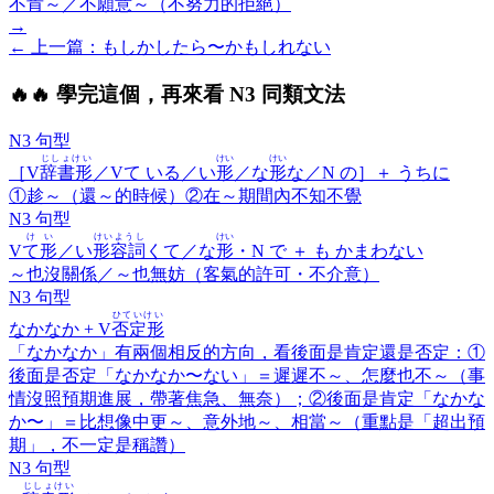
不肯～／不願意～（不努力的拒絕）
→
← 上一
篇
：
もしかしたら〜かもしれない
🔥
🔥 學完這個，再來看 N3 同類文法
N3 句型
じしょけい
けい
けい
［V
辞書形
／Vて いる／い
形
／な
形
な／N の］＋
うちに
①趁～（還～的時候）②在～期間內不知不覺
N3 句型
けい
けいようし
けい
V
て形
／い
形容詞
くて／な
形
・N で ＋
も かまわない
～也沒關係／～也無妨（客氣的許可・不介意）
N3 句型
ひていけい
なかなか
+ V
否定形
「なかなか」有兩個相反的方向，看後面是肯定還是否定：①
後面是否定「なかなか〜ない」＝遲遲不～、怎麼也不～（事
情沒照預期進展，帶著焦急、無奈）；②後面是肯定「なかな
か〜」＝比想像中更～、意外地～、相當～（重點是「超出預
期」，不一定是稱讚）
N3 句型
じしょけい