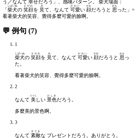
う／なんて
幸
せだろう」、感嘆パターン。 柴犬場面：
しばいぬ
えがお
み
かわい
かお
おも
「
柴犬
の
笑顔
を
見
て、なんて
可愛
い
顔
だろうと
思
った」=
看著柴犬的笑容、覺得多麼可愛的臉啊。
💬 例句
(
7
)
1
しばいぬ
えがお
み
かわい
かお
おも
柴犬
の
笑顔
を
見
て、なんて
可愛
い
顔
だろうと
思
っ
た。
看著柴犬的笑容、覺得多麼可愛的臉啊。
2
うつく
けしき
なんて
美
しい
景色
だろう。
多麼美的景色啊。
3
すてき
なんて
素敵
な プレゼントだろう。ありがとう。