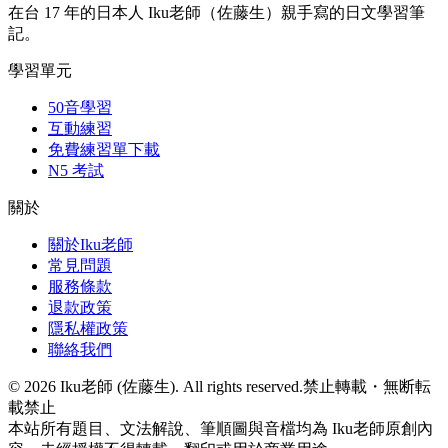
在台 17 年的日本人 Iku老師（佐藤生）親手寫的日文學習筆
記。
學習單元
50音學習
互動練習
免費練習單下載
N5 考試
關於
關於Iku老師
常見問題
服務條款
退款政策
隱私權政策
聯絡我們
©
2026
Iku老師 (佐藤生). All rights reserved.
禁止轉載・無断転
載禁止
本站所有題目、文法解說、筆順圖與音檔均為 Iku老師原創內