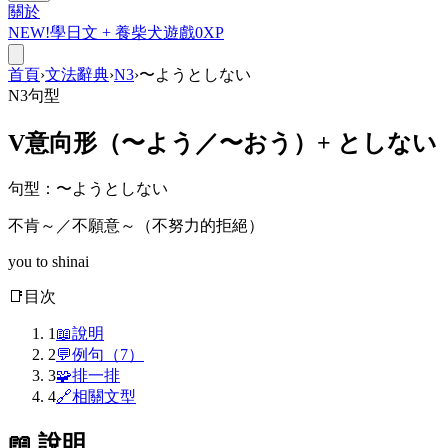
關於
NEW!
學日文 +
養柴犬
遊戲
0
XP
首頁
›
文法辭典
›
N3
›
〜ようとしない
N3
句型
V意向形（〜よう／〜おう）+
としない
句型
：
〜ようとしない
不肯～／不願意～（不努力的拒絕）
you to shinai
📑
目次
1
📖
說明
2
💬
例句（7）
3
🧩
排一排
4
🔗
相關文型
📖 說明