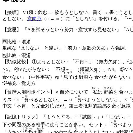
【接續】 V1類：飲む → 飲もうとしない、書く → 書こうとし
としない。
意向形
（u → ou）に「としない」を付ける。
【意思】 「Aを試そうという努力・意欲すら見せない」「A
🆚
比較・混淆
単純な「Aしない」と違い、「努力・意欲の欠如」を強調。
🆚
比較・混淆
【類似比較】 ①ようとしない：「不肯～」（努力欠如）、他者
N5。 ④Vたがらない：「不想～」（願望欠如）、N4。 ⑤V 
た
むすこ
やさい
た
食
べない」（中性事実）vs「
息子
は
野菜
を
食
べたがらない」
💡
補充・覚え方
わたし
やさい
た
【台灣人混同ポイント】 × 自分について「
私
は
野菜
を
食
べよ
た
た
ミス：×「
食
べるとしない」 → ○「
食
べようとしない」、×「
中文「不肯」と完全対応だが、第三者批判的語感を必ず意識
【記憶トリック】 「ようとする」=「試圖～」+「しない」
た
下や問題のある相手に使うことが多い。 セット：「
食
べよう
しばいぬ
あたら
た
「うちの
柴犬
は
新
しい おやつを
食
べようとしない」=我家