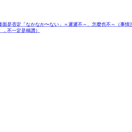
後面是否定「なかなか〜ない」＝遲遲不～、怎麼也不～（事情
」，不一定是稱讚）