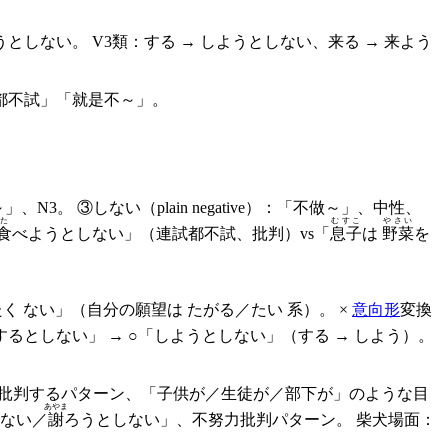
うとしない。 V3類：する → しようとしない、来る → 来よう
都不試」「就是不～」。
、N3。 ③しない（plain negative）：「不做～」、中性、
た
むすこ
やさい
食
べようとしない」（連試都不試、批判）vs「
息子
は
野菜
を
く ない」（自分の願望は たがる／たい 系）。 ×
意向形
変換
するとしない」 → ○「しようとしない」（する → しよう）。
」を批判するパターン、「子供が／生徒が／部下が」のような目
あやま
ない／
謝
ろうとしない」、不努力批判パターン。 柴犬場面：