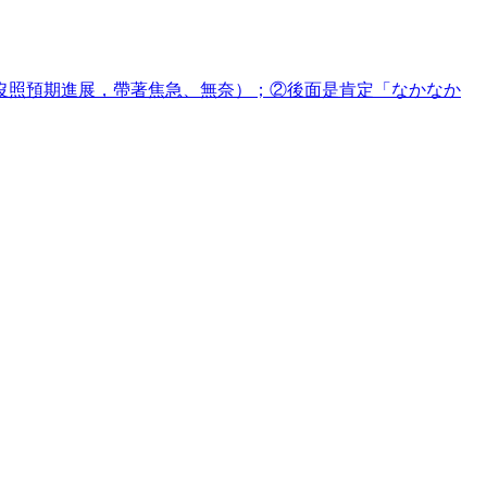
沒照預期進展，帶著焦急、無奈）；②後面是肯定「なかなか