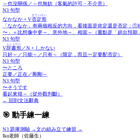
～也沒關係／～也無妨（客氣的許可・不介意）
N3 句型
ひていけい
なかなか
+ V
否定形
「なかなか」有兩個相反的方向，看後面是肯定還是否定：①
〜」＝比想像中更～、意外地～、相當～（重點是「超出預期
N3 句型
じしょけい
V
辞書形
／N +
しかない
只好～／只能～／只有～（限定，而且一定要配否定）
N3 句型
〜ところ
正要／正在／剛剛～
N3 句型
〜そうです
看起來很～（從外觀判斷）
←
回到文法辭典
🎯 動手練一練
N3
題庫測驗 →
文の組み立て練習 →
Iku老師（佐藤生）