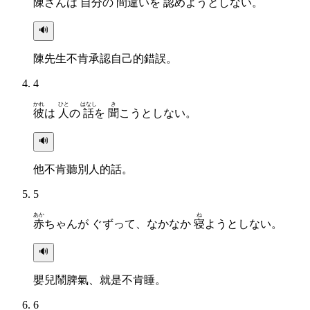
陳
さんは
自分
の
間違
いを
認
めようとしない。
🔊
陳先生不肯承認自己的錯誤。
4
かれ
ひと
はなし
き
彼
は
人
の
話
を
聞
こうとしない。
🔊
他不肯聽別人的話。
5
あか
ね
赤
ちゃんが ぐずって、なかなか
寝
ようとしない。
🔊
嬰兒鬧脾氣、就是不肯睡。
6