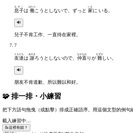
むすこ
はたら
いえ
息子
は
働
こうとしないで、ずっと
家
に いる。
🔊
兒子不肯工作、一直待在家裡。
7
ともだち
あやま
なかなお
むずか
友達
は
謝
ろうとしないので、
仲直
りが
難
しい。
🔊
朋友不肯道歉、所以難以和好。
🧩 排一排・小練習
把下方語句拖曳（或點擊）排成正確語序。用這個文型的例句
載入練習中…
📝
這裡有錯？