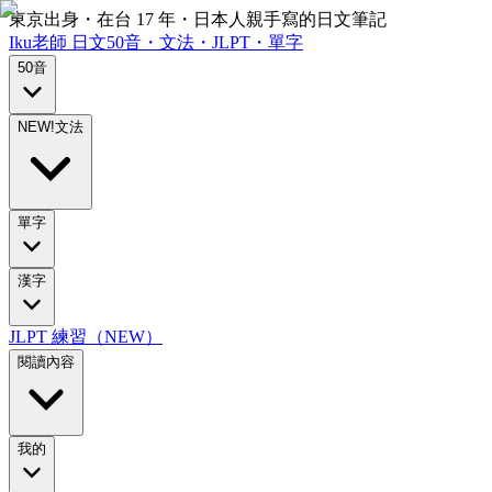
東京出身・在台 17 年・日本人親手寫的日文筆記
Iku老師
日文
50音・文法・JLPT・單字
50音
NEW!
文法
單字
漢字
JLPT 練習（NEW）
閱讀內容
我的