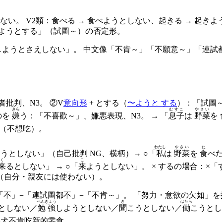
ない。 V2類：食べる → 食べようとしない、起きる → 起きよ
「〜ようとする」（試圖～）の否定形。
しようとさえしない」。 中文像「不肯～」「不願意～」「連試
批判、N3。 ②V
意向形
+ とする（
〜ようと する
）：「試圖～」
きら
むすこ
やさい
のを
嫌
う：「不喜歡～」、嫌悪表現、N3。 → 「
息子
は
野菜
を
（不想吃）。
わたし
やさい
た
うとしない」（自己批判 NG、横柄）→ ○「
私
は
野菜
を
食
べた
く
こ
来
るとしない」 → ○「
来
ようとしない」。 × するの場合：×「
（自分・親友には使わない）。
=「不」=「連試圖都不」=「不肯～」。 「努力・意欲の欠如
べんきょう
き
はたら
としない／
勉強
しようとしない／
聞
こうとしない／
働
こうとし
柴犬不肯吃新的零食。