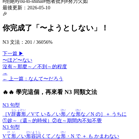
#
拒絕
#
you-to-shinai
#
他者批判
#
努力欠如
最後更新：
2026-05-10
🎉
你完成了「
〜ようとしない
」！
N3 文法
：
201
/
360
56
%
下一
篇
▶
〜ほど〜ない
沒有～那麼～／不到～的程度
→
← 上一
篇
：
なんて〜だろう
🔥
🔥 學完這個，再來看 N3 同類文法
N3 句型
じしょけい
けい
けい
［V
辞書形
／Vて いる／い
形
／な
形
な／N の］＋
うちに
①趁～（還～的時候）②在～期間內不知不覺
N3 句型
けい
けいようし
けい
V
て形
／い
形容詞
くて／な
形
・N で ＋
も かまわない