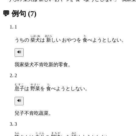
💬 例句
(
7
)
1
しばいぬ
あたら
た
うちの
柴犬
は
新
しい おやつを
食
べようとしない。
🔊
我家柴犬不肯吃新的零食。
2
むすこ
やさい
た
息子
は
野菜
を
食
べようとしない。
🔊
兒子不肯吃蔬菜。
3
ちん
じぶん
まちが
みと