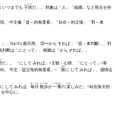
こども
は いつまでも
子供
だ」。 対象は「人」「組織」など視点を持
現。 中文像「從～的角度看」「站在～的立場」「對～來
、N4-N3 最汎用。 ③〜から すれば：「從～來判斷」、判
客観判断は「にとって」、根拠は「から すれば」。
つ
切
だ」。 「にして みれば」=主観・心情、「にとって」=客
おや
OK。 中文「從父母的角度看」=「
親
に して みれば」、感情込
まいにち
さんぽ
いちばん
たの
に して みれば、
毎日
散歩
が
一番
の
楽
しみだ」=站在柴犬的
」を中心に。