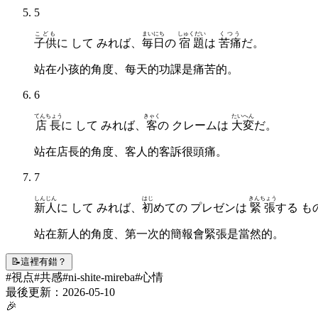
5
こども
まいにち
しゅくだい
くつう
子供
に して みれば、
毎日
の
宿題
は
苦痛
だ。
站在小孩的角度、每天的功課是痛苦的。
6
てんちょう
きゃく
たいへん
店長
に して みれば、
客
の クレームは
大変
だ。
站在店長的角度、客人的客訴很頭痛。
7
しんじん
はじ
きんちょう
新人
に して みれば、
初
めての プレゼンは
緊張
する も
站在新人的角度、第一次的簡報會緊張是當然的。
📝
這裡有錯？
#
視点
#
共感
#
ni-shite-mireba
#
心情
最後更新：
2026-05-10
🎉