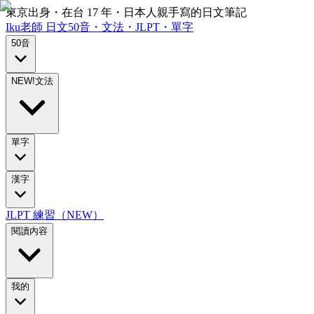
東京出身・在台 17 年・日本人親手寫的日文筆記
Iku老師
日文
50音・文法・JLPT・單字
50音
NEW!
文法
單字
漢字
JLPT 練習（NEW）
閱讀內容
我的