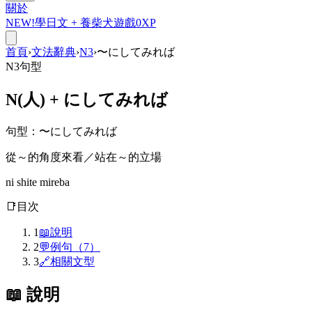
關於
NEW!
學日文 +
養柴犬
遊戲
0
XP
首頁
›
文法辭典
›
N3
›
〜にしてみれば
N3
句型
N(人) +
にしてみれば
句型
：
〜にしてみれば
從～的角度來看／站在～的立場
ni shite mireba
📑
目次
1
📖
說明
2
💬
例句（7）
3
🔗
相關文型
📖 說明