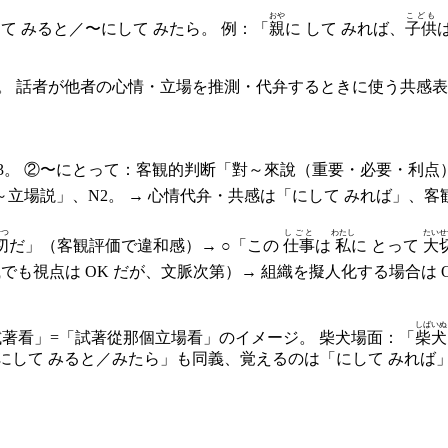
おや
こども
て みると／〜にして みたら。 例：「
親
に して みれば、
子供
。 話者が他者の心情・立場を推測・代弁するときに使う共感表
3。 ②〜にとって：客観的判断「對～來說（重要・必要・利点）」
～立場説」、N2。 → 心情代弁・共感は「にして みれば」、
せつ
しごと
わたし
たいせ
切
だ」（客観評価で違和感）→ ○「この
仕事
は
私
に とって
大
でも視点は OK だが、文脈次第）→ 組織を擬人化する場合は 
しばいぬ
試著看」=「試著從那個立場看」のイメージ。 柴犬場面：「
柴犬
にして みると／みたら」も同義、覚えるのは「にして みれば