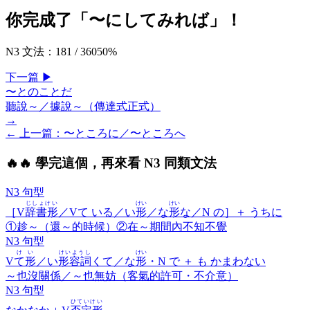
你完成了「
〜にしてみれば
」！
N3 文法
：
181
/
360
50
%
下一
篇
▶
〜とのことだ
聽說～／據說～（傳達式正式）
→
← 上一
篇
：
〜ところに／〜ところへ
🔥
🔥 學完這個，再來看 N3 同類文法
N3 句型
じしょけい
けい
けい
［V
辞書形
／Vて いる／い
形
／な
形
な／N の］＋
うちに
①趁～（還～的時候）②在～期間內不知不覺
N3 句型
けい
けいようし
けい
V
て形
／い
形容詞
くて／な
形
・N で ＋
も かまわない
～也沒關係／～也無妨（客氣的許可・不介意）
N3 句型
ひていけい