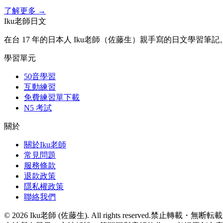
了解更多
→
Iku老師日文
在台 17 年的日本人 Iku老師（佐藤生）親手寫的日文學習筆記
學習單元
50音學習
互動練習
免費練習單下載
N5 考試
關於
關於Iku老師
常見問題
服務條款
退款政策
隱私權政策
聯絡我們
©
2026
Iku老師 (佐藤生). All rights reserved.
禁止轉載・無断転載