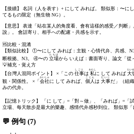
【接續】 名詞（人を表す）+ にして みれば。 類似形：〜にし
てるもの限定（無生物 NG）。
【意思】 表達「站在某人的角度看、會有這樣的感受／判断」
說」。 會話寄り、相手への配慮・共感を示す。
🆚
比較・混淆
【類似比較】 ①〜にして みれば：主観・心情代弁、共感、N
たちば
断根拠、N3。 ④〜の
立場
から いえば：書面寄り、論文「從
💡
補充・覚え方
しごと
わたし
たい
【台灣人混同ポイント】 ×「この
仕事
は
私
に して みれば
大
かいしゃ
こじん
だいじ
観・関係性。 ×「
会社
に して みれば、
個人
は
大事
だ」（組織
みの代弁。
【記憶トリック】 「に して」=「對～做」、「みれば」=「
立場、每天散步是最大的樂趣、感情代弁感秒到位。 類似形「
💬 例句
(
7
)