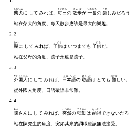
1
しばいぬ
まいにち
さんぽ
いちばん
たの
柴犬
に して みれば、
毎日
の
散歩
が
一番
の
楽
しみだろ
站在柴犬的角度、每天散步應該是最大的樂趣。
2
おや
こども
こども
親
に して みれば、
子供
は いつまでも
子供
だ。
站在父母的角度、孩子永遠是孩子。
3
がいこくじん
にほんご
けいご
むずか
外国人
に して みれば、
日本語
の
敬語
は とても
難
しい
從外國人角度、日語敬語非常難。
4
ちん
とつぜん
てんきん
なっとく
陳
さんに して みれば、
突然
の
転勤
は
納得
できないだろ
站在陳先生的角度、突如其來的調職應該無法接受。