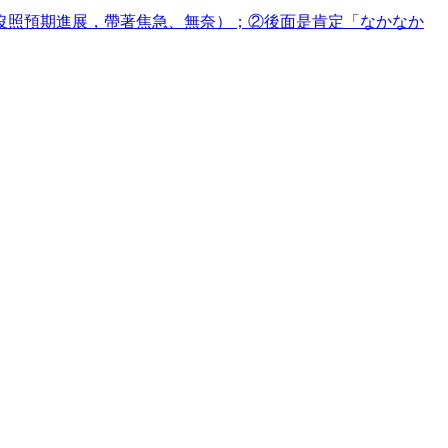
沒照預期進展，帶著焦急、無奈）；②後面是肯定「なかなか