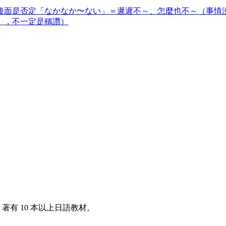
後面是否定「なかなか〜ない」＝遲遲不～、怎麼也不～（事情
」，不一定是稱讚）
著有 10 本以上日語教材。