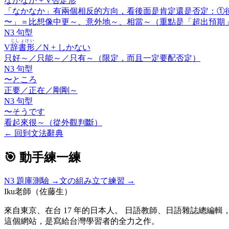
なかなか
+ V
否定形
「なかなか」有兩個相反的方向，看後面是肯定還是否定：①
〜」＝比想像中更～、意外地～、相當～（重點是「超出預期
N3 句型
じしょけい
V
辞書形
／N +
しかない
只好～／只能～／只有～（限定，而且一定要配否定）
N3 句型
〜ところ
正要／正在／剛剛～
N3 句型
〜そうです
看起來很～（從外觀判斷）
←
回到文法辭典
🎯 動手練一練
N3
題庫測驗 →
文の組み立て練習 →
Iku老師（佐藤生）
來自東京、在台 17 年的日本人。 日語教師、日語雜誌總編輯，
這個網站，是寫給台灣學習者的全力之作。