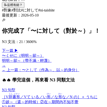
📝
這裡有錯？
#
對象
#
對比
#
に対して
#
ni-taishite
最後更新：
2026-05-10
🎉
你完成了「
〜に対して（對於～）
」！
N3 文法
：
21
/
360
6
%
下一
篇
▶
〜くせに（明明～卻～）
明明～卻～（帶不滿・輕蔑）
→
← 上一
篇
：
〜として（作為～、以～的身分）
🔥
🔥 學完這個，再來看 N3 同類文法
N3 句型
じしょけい
けい
けい
［V
辞書形
／Vて いる／い
形
／な
形
な／N の］＋
うちに
①趁～（還～的時候）②在～期間內不知不覺
N3 句型