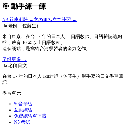
🎯 動手練一練
N3
題庫測驗 →
文の組み立て練習 →
Iku老師（佐藤生）
來自東京、在台 17 年的日本人。 日語教師、日語雜誌總編
輯，著有 10 本以上日語教材。
這個網站，是寫給台灣學習者的全力之作。
了解更多
→
Iku老師日文
在台 17 年的日本人 Iku老師（佐藤生）親手寫的日文學習筆
記。
學習單元
50音學習
互動練習
免費練習單下載
N5 考試