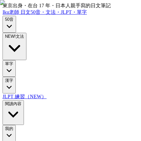
東京出身・在台 17 年・日本人親手寫的日文筆記
Iku老師
日文
50音・文法・JLPT・單字
50音
NEW!
文法
單字
漢字
JLPT 練習（NEW）
閱讀內容
我的