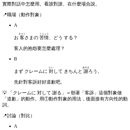
實際對話中怎麼用。看誰對誰、在什麼場合說。
📍
職場（動作對象）
A
きゃく
くじょう
お
客
さまの
苦情
、どう する？
客人的抱怨要怎麼處理？
B
たい
あやま
まず クレームに
対
して きちんと
謝
ろう。
先針對客訴好好道歉吧。
💡
「クレームに 対して 謝る」＝朝著「客訴」這個對象做
「道歉」的動作。用①動作對象的用法，後面接有方向性的動
詞。
📍
討論（對比）
A