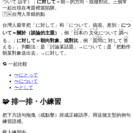
ついて
話
す）；
に対して
＝朝～的方向・或做對比。三個常
一起出現在考題裡當陷阱。
🇹🇼
台灣人常錯的點
台灣人最常把「に対して」和「について」搞混。差別：
につ
にほん
ぶんか
しら
いて＝關於（談論的主題）
，例「
日本
の
文化
について
調
べ
しつもん
こた
る」；
に対して＝朝向對象、或對比
，例「
質問
に 対して
答
える」。判斷法：是「討論某話題」→について；是「把動作
朝某對象送出去」→に対して。
🔁 一起比較
〜にとって
〜について
〜として
🧩 排一排・小練習
把下方語句拖曳（或點擊）排成正確語序。用這個文型的例句
練習語感。
載入練習中…