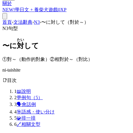
關於
NEW!
學日文 +
養柴犬
遊戲
0
XP
首頁
›
文法辭典
›
N3
›
〜に対して（對於～）
N3
句型
たい
〜に
対
して
①對～（動作的對象）②相對於～（對比）
ni-taishite
📑
目次
1
📖
說明
2
💬
例句（5）
3
🗣
會話例
4
🎯
語感・使い分け
5
🧩
排一排
6
🔗
相關文型