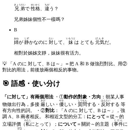
きょうだい
せいかく
ちが
兄弟
で
性格
、
違
う？
兄弟姊妹個性不一樣嗎？
B
あね
しず
たい
いもうと
げんき
姉
が
静
かなのに
対
して、
妹
は とても
元気
だ。
相對於姊姊文靜，妹妹很有活力。
💡
「A のに 対して、B は～」＝把 A 和 B 做強烈對比。用②
對比的用法，前後放兩個相反的事物。
🎯 語感・使い分け
「に対して」有兩個用法
・①
動作的對象・方向
：朝某人事
きび
やさ
しつもん
はんたい
物做出行為，多接
厳
しい・
優
しい・
質問
する・
反対
する 等
有方向性的詞。 ・②
對比
：「A のに 対して、B は～」，強
調 A、B 兩者相反。 和相近文型的分工：
にとって
＝從～的
わたし
じけん
立場評價（
私
にとって）；
について
＝關於～的主題（
事件
に
はな