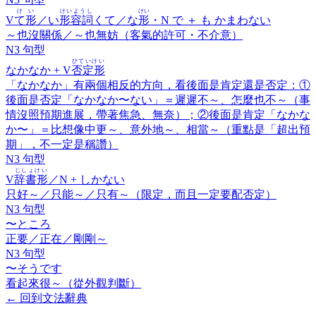
けい
けいようし
けい
V
て形
／い
形容詞
くて／な
形
・N で ＋
も かまわない
～也沒關係／～也無妨（客氣的許可・不介意）
N3 句型
ひていけい
なかなか
+ V
否定形
「なかなか」有兩個相反的方向，看後面是肯定還是否定：①
後面是否定「なかなか〜ない」＝遲遲不～、怎麼也不～（事
情沒照預期進展，帶著焦急、無奈）；②後面是肯定「なかな
か〜」＝比想像中更～、意外地～、相當～（重點是「超出預
期」，不一定是稱讚）
N3 句型
じしょけい
V
辞書形
／N +
しかない
只好～／只能～／只有～（限定，而且一定要配否定）
N3 句型
〜ところ
正要／正在／剛剛～
N3 句型
〜そうです
看起來很～（從外觀判斷）
←
回到文法辭典