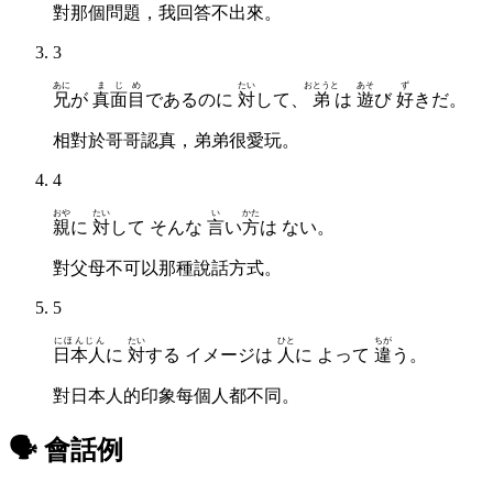
對那個問題，我回答不出來。
3
あに
まじめ
たい
おとうと
あそ
ず
兄
が
真面目
であるのに
対
して、
弟
は
遊
び
好
きだ。
相對於哥哥認真，弟弟很愛玩。
4
おや
たい
い
かた
親
に
対
して そんな
言
い
方
は ない。
對父母不可以那種說話方式。
5
にほんじん
たい
ひと
ちが
日本人
に
対
する イメージは
人
に よって
違
う。
對日本人的印象每個人都不同。
🗣 會話例