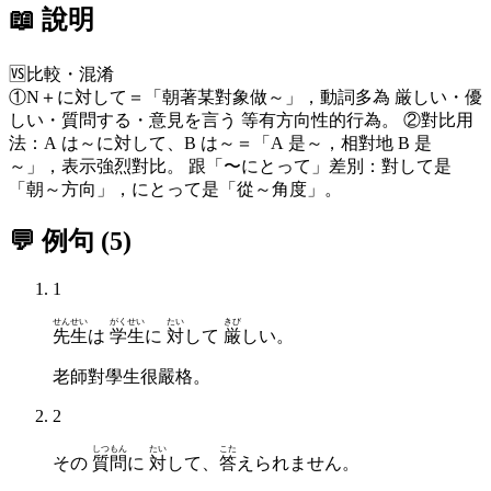
📖 說明
🆚
比較・混淆
①N＋に対して＝「朝著某對象做～」，動詞多為 厳しい・優
しい・質問する・意見を言う 等有方向性的行為。 ②對比用
法：A は～に対して、B は～＝「A 是～，相對地 B 是
～」，表示強烈對比。 跟「〜にとって」差別：對して是
「朝～方向」，にとって是「從～角度」。
💬 例句
(
5
)
1
せんせい
がくせい
たい
きび
先生
は
学生
に
対
して
厳
しい。
老師對學生很嚴格。
2
しつもん
たい
こた
その
質問
に
対
して、
答
えられません。