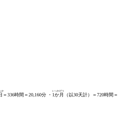
っか
いっかげつ
日
＝336時間＝20,160分 ・
1か月
（以30天計）＝720時間＝