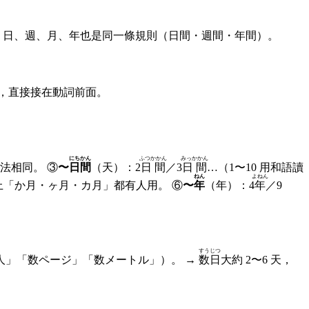
。日、週、月、年也是同一條規則（日間・週間・年間）。
，直接接在動詞前面。
にちかん
ふつかかん
みっかかん
法相同。 ③
〜
日間
（天）：2
日間
／3
日間
…（1〜10 用和語讀
ねん
よねん
上「か月・ヶ月・カ月」都有人用。 ⑥
〜
年
（年）：4
年
／9
すうじつ
人」「数ページ」「数メートル」）。 →
数日
大約 2〜6 天，