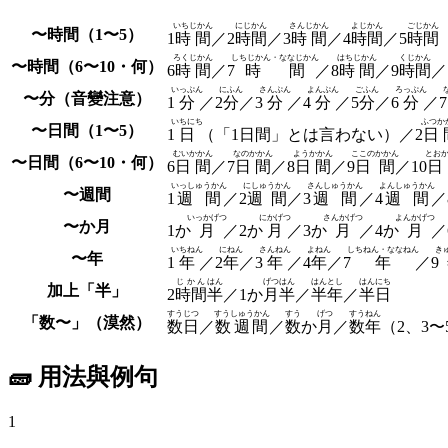
いちじかん
にじかん
さんじかん
よじかん
ごじかん
〜時間（1〜5）
1
時間
／2
時間
／3
時間
／
4
時間
／5
時間
ろくじかん
しちじかん・ななじかん
はちじかん
くじかん
〜時間（6〜10・何）
6
時間
／
7
時間
／8
時間
／
9
時間
／
いっぷん
にふん
さんぷん
よんぷん
ごふん
ろっぷん
〜分（音變注意）
1
分
／2
分
／3
分
／4
分
／5
分
／6
分
／7
いちにち
ふつか
〜日間（1〜5）
1
日
（「1日間」とは言わない）
／2
日
むいかかん
なのかかん
ようかかん
ここのかかん
とお
〜日間（6〜10・何）
6
日間
／7
日間
／8
日間
／9
日間
／10
日
いっしゅうかん
にしゅうかん
さんしゅうかん
よんしゅうかん
〜週間
1
週間
／2
週間
／3
週間
／4
週間
／
いっかげつ
にかげつ
さんかげつ
よんかげつ
〜か月
1か
月
／2か
月
／3か
月
／4か
月
／
いちねん
にねん
さんねん
よねん
しちねん・ななねん
き
〜年
1
年
／2
年
／3
年
／
4
年
／7
年
／
9
じかん
はん
げつ
はん
はんとし
はんにち
加上「半」
2
時間
半
／1か
月
半
／
半年
／
半日
すうじつ
すうしゅうかん
すう
げつ
すうねん
「数〜」（漠然）
数日
／
数週間
／
数
か
月
／
数年
（2、3〜
🧱 用法與例句
1