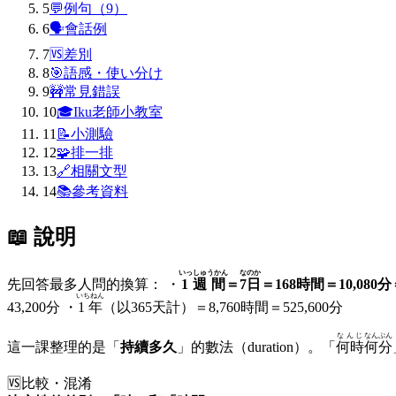
5
💬
例句（9）
6
🗣
會話例
7
🆚
差別
8
🎯
語感・使い分け
9
🚧
常見錯誤
10
🎓
Iku老師小教室
11
📝
小測驗
12
🧩
排一排
13
🔗
相關文型
14
📚
參考資料
📖 說明
いっしゅうかん
なのか
先回答最多人問的換算： ・
1週間
＝
7日
＝168時間＝10,080分＝
いちねん
43,200分 ・
1年
（以365天計）＝8,760時間＝525,600分
なんじ
なんぷん
這一課整理的是「
持續多久
」的數法（duration）。「
何時
何分
🆚
比較・混淆