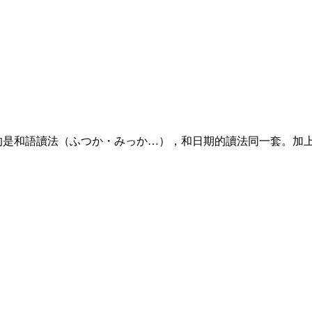
用的是和語讀法（ふつか・みっか…），和日期的讀法同一套。加