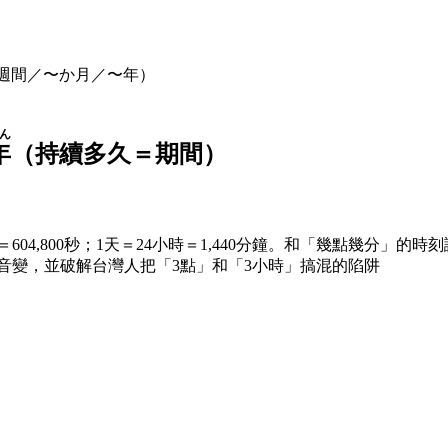
週間／〜か月／〜年）
ん
年
（持續多久＝期間）
鐘＝604,800秒；1天＝24小時＝1,440分鐘。和「幾點幾
音變，並破解台灣人把「3點」和「3小時」搞混的陷阱