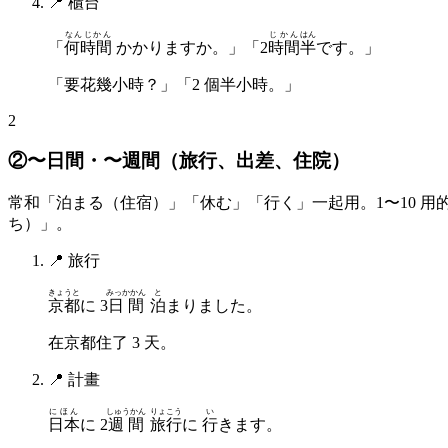
📍
櫃台
なんじかん
じかん
はん
「
何時間
かかりますか。」「2
時間
半
です。」
「要花幾小時？」「2 個半小時。」
2
②〜日間・〜週間（旅行、出差、住院）
常和「泊まる（住宿）」「休む」「行く」一起用。1〜10 
ち）」。
📍
旅行
きょうと
みっかかん
と
京都
に 3
日間
泊
まりました。
在京都住了 3 天。
📍
計畫
にほん
しゅうかん
りょこう
い
日本
に 2
週間
旅行
に
行
きます。