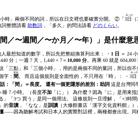
みっか
「小時」兩個不同的詞，所以在日文裡也要確實分開。 ②「3
日
（
助數詞整體請看
助数詞
，「多久」的問法請看
どのくらい
。
間／〜週間／〜か月／〜年）
」是什麼意
這是搜尋這一頁的人最想知道的數字，所以先把整組換算列出來： ・
1 日
＝ 24 
 分＝1,440 分；一週 7 天，1,440 × 7＝
10,080 分
かん
みっか
只有一個字：
間
。 而且這個規則是全面性的，不只用在「時」： ・3
日
話：「間」＝長度。
還有一個更隱形的差別：助詞
睡 7 小時。（長度
不加
「に」） 為什麼？因為「に」是用來
點，它是量，所以直接放在動詞前面就好，和「たくさん 食べる」「
」的
音讀
，「なな」是
訓讀
（大修館書店「漢字文化資料館」）
懂
——因為聽解考試和日本人的實際對話裡，兩種都會出現。同