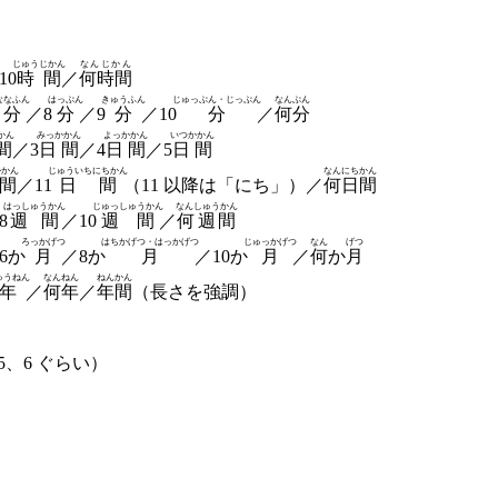
じゅうじかん
なんじかん
10
時間
／
何時間
ななふん
はっぷん
きゅうふん
じゅっぷん・じっぷん
なんぷん
分
／8
分
／9
分
／
10
分
／
何分
かん
みっかかん
よっかかん
いつかかん
間
／3
日間
／4
日間
／5
日間
かかん
じゅういちにちかん
なんにちかん
間
／11
日間
（11 以降は「にち」）
／
何日間
はっしゅうかん
じゅっしゅうかん
なんしゅうかん
8
週間
／
10
週間
／
何週間
ろっかげつ
はちかげつ・はっかげつ
じゅっかげつ
なん
げつ
6か
月
／8か
月
／
10か
月
／
何
か
月
ゅうねん
なんねん
ねんかん
年
／
何年
／
年間
（長さを強調）
5、6 ぐらい）