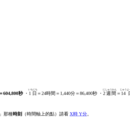
いちにち
にしゅうかん
じゅうよ
604,800秒
・
1日
＝24時間＝1,440分＝86,400秒 ・
2週間
＝
14
」那種
時刻
（時間軸上的點）請看
X時 Y分
。