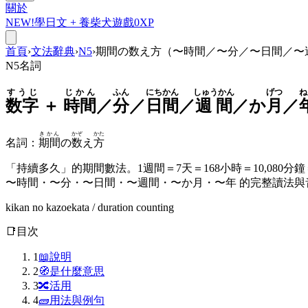
關於
NEW!
學日文 +
養柴犬
遊戲
0
XP
首頁
›
文法辭典
›
N5
›
期間の数え方（〜時間／〜分／〜日間／〜
N5
名詞
すうじ
じかん
ふん
にちかん
しゅうかん
げつ
ね
数字
＋
時間
／
分
／
日間
／
週間
／か
月
／
きかん
かぞ
かた
名詞
：
期間
の
数
え
方
「持續多久」的期間數法。1週間＝7天＝168小時＝10,080分
〜時間・〜分・〜日間・〜週間・〜か月・〜年 的完整讀法與
kikan no kazoekata / duration counting
📑
目次
1
📖
說明
2
🧭
是什麼意思
3
🔀
活用
4
🧱
用法與例句