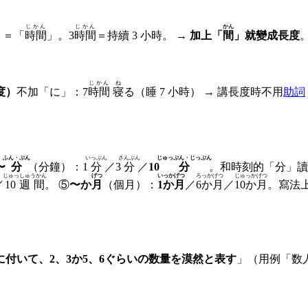
じかん
じかん
かん
）
＝「
時間
」。3
時間
＝持續 3 小時。 →
加上「
間
」就變成長度
じかん
ね
度）
不加「に」：7
時間
寝
る（睡 7 小時） → 講長度時不用
助詞
ふん・ぷん
いっぷん
さんぷん
じゅっぷん・じっぷん
〜
分
（分鐘）：1
分
／3
分
／
10
分
。和時刻的「分」讀
じゅっしゅうかん
げつ
いっかげつ
ろっかげつ
じゅっかげつ
／
10週間
。 ⑤
〜か
月
（個月）：
1か月
／
6か月
／
10か月
。寫法
付いて、2、3か5、6ぐらいの数量を漠然と表す
」（用例「数