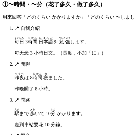
①〜時間・〜分（花了多久・做了多久）
用來回答「どのくらい かかりますか」「どのくらい 〜しま
📍
自我介紹
まいにち
じかん
にほんご
べんきょう
毎日
3
時間
日本語
を
勉強
します。
每天念 3 小時日文。（長度，不加「に」）
📍
閒聊
ゆうべ
じかん
ね
昨夜
は 8
時間
寝
ました。
昨晚睡了 8 小時。
📍
問路
えき
ある
ぷん
駅
まで
歩
いて 10
分
かかります。
走到車站要花 10 分鐘。