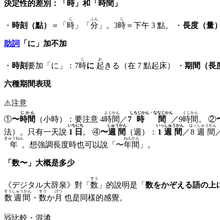
決定性的差別：「時」和「時間」
じ
ふん
じ
・
時刻（點）
＝「
時
」「
分
」。3
時
＝下午 3 點。 ・
長度（量
助詞
「に」加不加
じ
お
・
時刻
要加「に」：7
時
に
起
きる（在 7 點起床） ・
期間（長
六種期間表現
⚠️
注意
じかん
よじかん
しちじかん・ななじかん
くじかん
①
〜
時間
（小時）：要注意 4
時間
／
7
時間
／9
時間
。 ②
いちにち
しゅうかん
いっしゅうかん
はっしゅうかん
法）。只有一天說
1日
。 ④
〜
週間
（週）：
1週間
／
8週間
きゅうねん
ねんかん
年
。想強調長度時也可以說「〜
年間
」。
「数〜」大概是多少
すう
《デジタル大辞泉》對「
数
」的說明是「
数をかぞえる語の上に
すうしゅうかん
すう
げつ
数週間
・
数
か
月
也是同樣的感覺。
🆚
比較・混淆