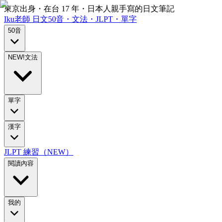
東京出身・在台 17 年・日本人親手寫的日文筆記
Iku老師
日文
50音・文法・JLPT・單字
50音
NEW!
文法
單字
漢字
JLPT 練習（NEW）
閱讀內容
我的