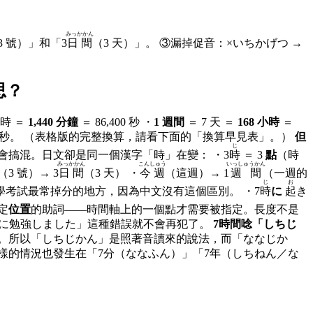
みっかかん
3 號）」和「3
日間
（3 天）」。 ③漏掉促音：×いちかげつ →
思？
小時 ＝
1,440 分鐘
＝ 86,400 秒 ・
1 週間
＝ 7 天 ＝
168 小時
＝
。再乘 60 就是 604,800 秒。 （表格版的完整換算，請看下面的「換算早見表」。）
但
じ
中文說「三點」和「三個小時」，用的是兩個不同的量詞，所以你不會搞混。日文卻是同一個漢字「時」在變： ・3
時
＝ 3
點
（時
みっかかん
こんしゅう
いっしゅうかん
（3 號）→ 3
日間
（3 天） ・
今週
（這週）→ 1
週間
（一週的
じ
お
這是台灣同學考試最常掉分的地方，因為中文沒有這個區別。 ・7
時
に
起
き
指定
位置
的助詞——時間軸上的一個點才需要被指定。長度不是
3つ 買う」是同一個用法。 這條規則一旦理解，「×3時間に勉強しました」這種錯誤就不會再犯了。
7時間唸「しちじ
。所以「しちじかん」是照著音讀來的說法，而「ななじか
樣的情況也發生在「7分（ななふん）」「7年（しちねん／な