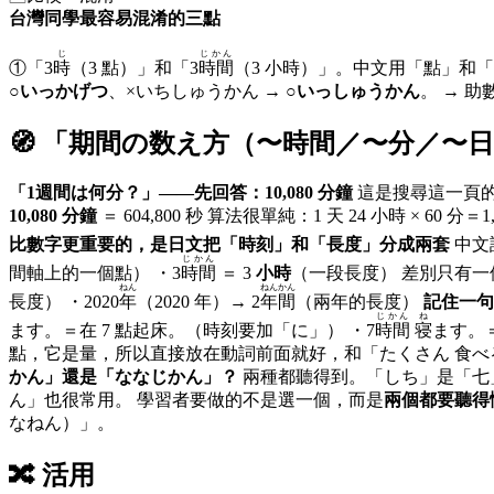
台灣同學最容易混淆的三點
じ
じかん
①「3
時
（3 點）」和「3
時間
（3 小時）」。中文用「點」和
○
いっかげつ
、×いちしゅうかん → ○
いっしゅうかん
。 → 
🧭 「
期間の数え方（〜時間／〜分／〜日
「1週間は何分？」——先回答：10,080 分鐘
10,080 分鐘
＝ 604,800 秒 算法很單純：1 天 24 小時 × 60
比數字更重要的，是日文把「時刻」和「長度」分成兩套
じかん
間軸上的一個點） ・3
時間
＝ 3
小時
（一段長度） 差別
ねん
ねんかん
長度） ・2020
年
（2020 年）→ 2
年間
（兩年的長度）
記住一句
じかん
ね
ます。＝在 7 點起床。（時刻要加「に」） ・7
時間
寝
ます。＝
かん」還是「ななじかん」？
兩種都聽得到。「しち」是「七
ん」也很常用。 學習者要做的不是選一個，而是
兩個都要聽得
なねん）」。
🔀
活用