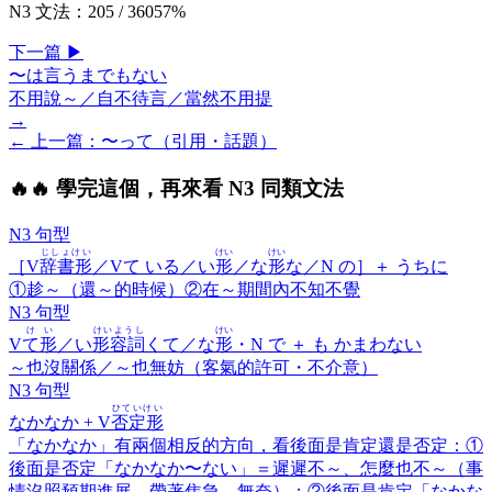
N3 文法
：
205
/
360
57
%
下一
篇
▶
〜は言うまでもない
不用說～／自不待言／當然不用提
→
← 上一
篇
：
〜って（引用・話題）
🔥
🔥 學完這個，再來看 N3 同類文法
N3 句型
じしょけい
けい
けい
［V
辞書形
／Vて いる／い
形
／な
形
な／N の］＋
うちに
①趁～（還～的時候）②在～期間內不知不覺
N3 句型
けい
けいようし
けい
V
て形
／い
形容詞
くて／な
形
・N で ＋
も かまわない
～也沒關係／～也無妨（客氣的許可・不介意）
N3 句型
ひていけい
なかなか
+ V
否定形
「なかなか」有兩個相反的方向，看後面是肯定還是否定：①
後面是否定「なかなか〜ない」＝遲遲不～、怎麼也不～（事
情沒照預期進展，帶著焦急、無奈）；②後面是肯定「なかな