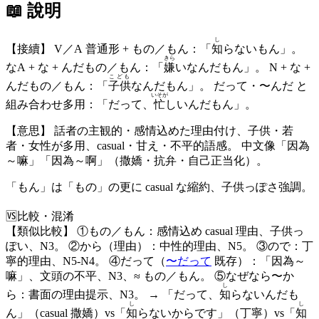
📖 說明
し
【接續】 V／A 普通形 + もの／もん：「
知
らないもん」。
きら
なA + な + んだもの／もん：「
嫌
いなんだもん」。 N + な +
こども
んだもの／もん：「
子供
なんだもん」。 だって・〜んだ と
いそが
組み合わせ多用：「だって、
忙
しいんだもん」。
【意思】 話者の主観的・感情込めた理由付け、子供・若
者・女性が多用、casual・甘え・不平的語感。 中文像「因為
～嘛」「因為～啊」（撒嬌・抗弁・自己正当化）。
「もん」は「もの」の更に casual な縮約、子供っぽさ強調。
🆚
比較・混淆
【類似比較】 ①もの／もん：感情込め casual 理由、子供っ
ぽい、N3。 ②から（理由）：中性的理由、N5。 ③ので：丁
寧的理由、N5-N4。 ④だって（
〜だって
既存）：「因為～
嘛」、文頭の不平、N3、≈ もの／もん。 ⑤なぜなら〜か
し
ら：書面の理由提示、N3。 → 「だって、
知
らないんだも
し
し
ん」（casual 撒嬌）vs「
知
らないからです」（丁寧）vs「
知