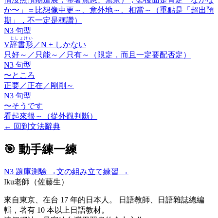
か〜」＝比想像中更～、意外地～、相當～（重點是「超出預
期」，不一定是稱讚）
N3 句型
じしょけい
V
辞書形
／N +
しかない
只好～／只能～／只有～（限定，而且一定要配否定）
N3 句型
〜ところ
正要／正在／剛剛～
N3 句型
〜そうです
看起來很～（從外觀判斷）
←
回到文法辭典
🎯 動手練一練
N3
題庫測驗 →
文の組み立て練習 →
Iku老師（佐藤生）
來自東京、在台 17 年的日本人。 日語教師、日語雜誌總編
輯，著有 10 本以上日語教材。