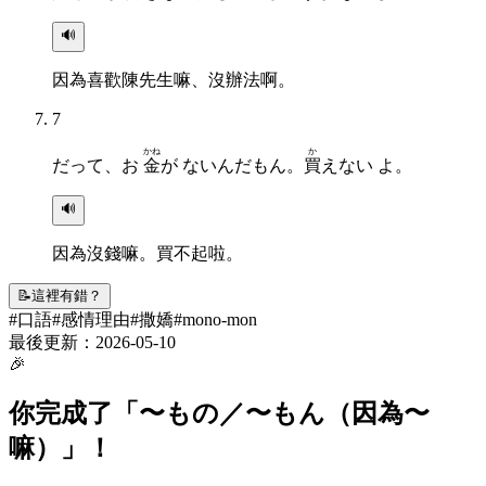
🔊
因為喜歡陳先生嘛、沒辦法啊。
7
かね
か
だって、お
金
が ないんだもん。
買
えない よ。
🔊
因為沒錢嘛。買不起啦。
📝
這裡有錯？
#
口語
#
感情理由
#
撒嬌
#
mono-mon
最後更新：
2026-05-10
🎉
你完成了「
〜もの／〜もん（因為〜
嘛）
」！