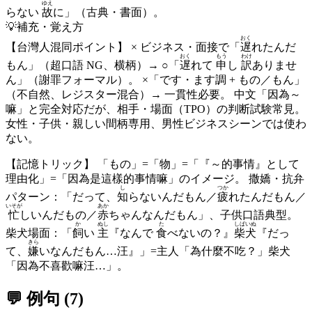
ゆえ
らない
故
に」（古典・書面）。
💡
補充・覚え方
おく
【台灣人混同ポイント】 × ビジネス・面接で「
遅
れたんだ
おく
もう
わけ
もん」（超口語 NG、横柄）→ ○「
遅
れて
申
し
訳
ありませ
ん」（謝罪フォーマル）。 ×「です・ます調 + もの／もん」
（不自然、レジスター混合）→ 一貫性必要。 中文「因為～
嘛」と完全対応だが、相手・場面（TPO）の判断試験常見。
女性・子供・親しい間柄専用、男性ビジネスシーンでは使わ
ない。
【記憶トリック】 「もの」=「物」=「『～的事情』として
理由化」=「因為是這樣的事情嘛」のイメージ。 撒嬌・抗弁
し
つか
パターン：「だって、
知
らないんだもん／
疲
れたんだもん／
いそが
あか
忙
しいんだもの／
赤
ちゃんなんだもん」、子供口語典型。
か
ぬし
た
しばいぬ
柴犬場面：「
飼
い
主
『なんで
食
べないの？』
柴犬
『だっ
きら
て、
嫌
いなんだもん…汪』」=主人「為什麼不吃？」柴犬
「因為不喜歡嘛汪…」。
💬 例句
(
7
)