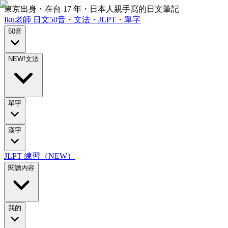
東京出身・在台 17 年・日本人親手寫的日文筆記
Iku老師
日文
50音・文法・JLPT・單字
50音
NEW!
文法
單字
漢字
JLPT 練習（NEW）
閱讀內容
我的