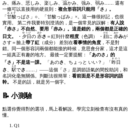
み、
痛
み、
悲
しみ、
楽
しみ、
温
かみ、
強
み、
弱
み…… 還有
一條可以直接用的硬規則：
複合形容詞只能用「さ」。
あまず
「
甘酸
っぱさ」○、「甘酸っぱみ」×。這一條很好記，也很
實用。 第二件我要特別澄清的，是一個常見的誤解：
有人說
「赤さ」不自然、要用「赤み」。這是錯的，兩個都是正確的
ゆうひ
あか
かお
あか
日文。
・
夕日
の
赤
さ
＝紅到什麼
程度
（色調） ・
顔
に
赤
み
が
さす＝臉上
帶了紅
（成分） 差別在
看事情的角度
，不是對
錯。同一個形容詞兩個都能接的時候，意思會分家，這才是這
一組真正有趣的地方。 最後一定要提醒：
「あのさ」的
きのう
「さ」不是這一課。
「あの
さ
、ちょっと いい？」「
昨日
えき
さ
、
駅
で
さ
……」——這個「さ」是調節語氣的間投助詞，和
名詞化毫無關係。判斷法很簡單：
看前面是不是形容詞的語
幹。
不是的話，就是另一個字。
📝 小測驗
點選你覺得對的選項，馬上看解說。學完立刻檢查有沒有真的
懂。
Q
1