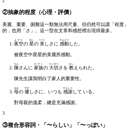
2
②抽象的程度（心理・評價）
美麗、重要、困難這一類無法用尺量、但仍然可以講「程度」
的，也用「さ」。這一型在文章和感想裡出現得最多。
よぞら
ほし
うつく
かんどう
夜空
の
星
の
美
しさに
感動
した。
被夜空中星星的美麗所感動。
ちん
かぞく
たいせつ
おし
陳
さんに
家族
の
大切
さを
教
えられた。
陳先生讓我明白了家人的重要性。
はは
やさ
かんしゃ
母
の
優
しさに、いつも
感謝
して いる。
對母親的溫柔，總是充滿感謝。
3
③複合形容詞・「〜らしい」「〜っぽい」