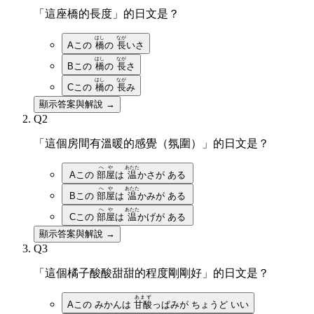
「這座橋的長度」的日文是？
はし
なが
A
この
橋
の
長
いさ
はし
なが
B
この
橋
の
長
さ
はし
なが
C
この
橋
の
長
み
顯示答案與解說 →
Q
2
「這個房間有溫暖的感覺（氛圍）」的日文是？
へや
あたた
A
この
部屋
は
温
かさが ある
へや
あたた
B
この
部屋
は
温
かみが ある
へや
あたた
C
この
部屋
は
温
かげが ある
顯示答案與解說 →
Q
3
「這個橘子酸酸甜甜的程度剛剛好」的日文是？
あまず
A
この みかんは
甘酸
っぱみが ちょうど いい