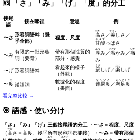
🆚
「さ」「み」「げ」「度」的分工
接尾
接在哪裡
意思
例
語
たか
うつく
形容詞語幹（幾
高
さ／
美
しさ／
〜さ
程度、尺度
あまず
乎全部）
甘酸
っぱさ
あつ
あたた
いた
有限的一批形容
帶有那個性質的
厚
み／
温
かみ／
痛
〜み
詞（要背）
部分・感覺
み
さび
たの
看起來的樣子
寂
しげ／
楽
しげ
〜げ
形容詞語幹
（外觀）
ど
なんいど
まんぞくど
數據化的程度
〜
度
難易度
／
満足度
漢語詞
（書面）
看完整比較 →
🎯 語感・使い分け
「さ」「み」「げ」三個接尾語的分工
・〜
さ
＝
程度、尺度
たか
（
高
さ＝高度。幾乎所有形容詞都能接） ・〜
み
＝
帶有那個
あつ
あたた