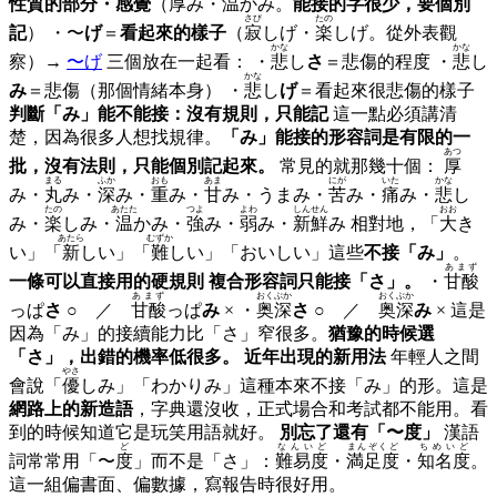
性質的部分・感覺
（
厚
み・
温
かみ。
能接的字很少，要個別
さび
たの
記
） ・〜
げ
＝
看起來的樣子
（
寂
しげ・
楽
しげ。從外表觀
かな
かな
察）→
〜げ
三個放在一起看： ・
悲
し
さ
＝悲傷的程度 ・
悲
し
かな
み
＝悲傷（那個情緒本身） ・
悲
し
げ
＝看起來很悲傷的樣子
判斷「み」能不能接：沒有規則，只能記
這一點必須講清
楚，因為很多人想找規律。
「み」能接的形容詞是有限的一
あつ
批，沒有法則，只能個別記起來。
常見的就那幾十個：
厚
まる
ふか
おも
あま
にが
いた
かな
み・
丸
み・
深
み・
重
み・
甘
み・うまみ・
苦
み・
痛
み・
悲
し
たの
あたた
つよ
よわ
しんせん
おお
み・
楽
しみ・
温
かみ・
強
み・
弱
み・
新鮮
み 相對地，「
大
き
あたら
むずか
い」「
新
しい」「
難
しい」「おいしい」這些
不接「み」
。
あまず
一條可以直接用的硬規則
複合形容詞只能接「さ」。
・
甘酸
あまず
おくぶか
おくぶか
っぱ
さ
○ ／
甘酸
っぱ
み
× ・
奥深
さ
○ ／
奥深
み
× 這是
因為「み」的接續能力比「さ」窄很多。
猶豫的時候選
「さ」，出錯的機率低很多。
近年出現的新用法
年輕人之間
やさ
會說「
優
しみ」「わかりみ」這種本來不接「み」的形。這是
網路上的新造語
，字典還沒收，正式場合和考試都不能用。看
到的時候知道它是玩笑用語就好。
別忘了還有「〜度」
漢語
ど
なんいど
まんぞくど
ちめいど
詞常常用「〜
度
」而不是「さ」：
難易度
・
満足度
・
知名度
。
這一組偏書面、偏數據，寫報告時很好用。