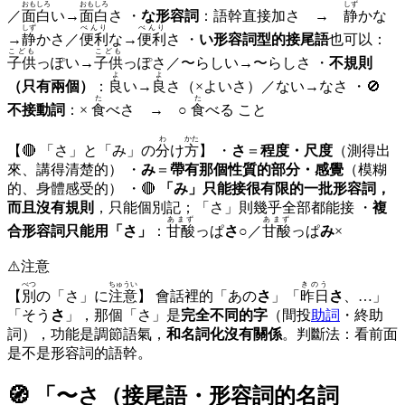
おもしろ
おもしろ
しず
／
面白
い→
面白
さ ・
な形容詞
：語幹直接加さ →
静
かな
しず
べんり
べんり
→
静
かさ／
便利
な→
便利
さ ・
い形容詞型的接尾語
也可以：
こども
こども
子供
っぽい→
子供
っぽさ／〜らしい→〜らしさ ・
不規則
よ
よ
（只有兩個）
：
良
い→
良
さ（×よいさ）／ない→なさ ・🚫
た
た
不接動詞
：×
食
べさ → ○
食
べる こと
わ
かた
【🔴 「さ」と「み」の
分
け
方
】 ・
さ
＝
程度・尺度
（測得出
來、講得清楚的） ・
み
＝
帶有那個性質的部分・感覺
（模糊
的、身體感受的） ・🔴
「み」只能接很有限的一批形容詞，
而且沒有規則
，只能個別記；「さ」則幾乎全部都能接 ・
複
あまず
あまず
合形容詞只能用「さ」
：
甘酸
っぱ
さ
○／
甘酸
っぱ
み
×
⚠️
注意
べつ
ちゅうい
きのう
【
別
の「さ」に
注意
】 會話裡的「あの
さ
」「
昨日
さ
、…」
「そう
さ
」，那個「さ」是
完全不同的字
（間投
助詞
・終助
詞），功能是調節語氣，
和名詞化沒有關係
。判斷法：看前面
是不是形容詞的語幹。
🧭 「
〜さ（接尾語・形容詞的名詞