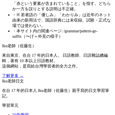
「赤という要素が含まれていること」を指す。どちら
か一方を誤りとする説明は不正確。
・
※ 若者語の「優しみ」「わかりみ」は近年のネット
由来の新用法で、国語辞典には未収録。試験・正式な
場では使わない。
・
本サイト内の関連ページ: /grammar/pattern-ge-
suffix（〜げ＝外見の様子）
Iku老師（佐藤生）
來自東京、在台 17 年的日本人。 日語教師、日語雜誌總編
輯，著有 10 本以上日語教材。
這個網站，是寫給台灣學習者的全力之作。
了解更多
→
Iku老師日文
在台 17 年的日本人 Iku老師（佐藤生）親手寫的日文學習筆
記。
學習單元
50音學習