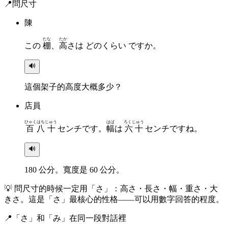
📍
問尺寸
陳
たな
たか
この
棚
、
高
さは どのくらい ですか。
🔊
這個架子的高度大概多少？
店員
ひゃくはちじゅう
はば
ろくじゅう
百八十
センチです。
幅
は
六十
センチですね。
🔊
180 公分。寬度是 60 公分。
💡
問尺寸的時候一定用「さ」：高さ・長さ・幅・重さ・大
きさ。這是「さ」最核心的性格——可以用數字回答的程度。
📍
「さ」和「み」在同一段對話裡