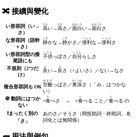
🔀
接續與變化
たか
たか
おもしろ
おもしろ
い形容詞（い→
高
い
→
高
さ
／
面白
い
→
面白
さ
さ）
しず
しず
べんり
べんり
な形容詞（語幹
静
か
な
→
静
か
さ
／
便利
な
→
便利
さ
＋さ）
こども
じぶん
い形容詞型の接
子供
っぽ
さ
／
自分
らし
さ
尾語にも
よ
よ
不規則（2つだ
良
い→
良
さ
（×よいさ）
／ない→な
さ
け）
あまず
おくぶか
甘酸
っぱ
さ
／
奥深
さ
（「み」はつかな
複合形容詞も OK
い）
た
た
た
🚫 動詞にはつか
×
食
べさ → ○
食
べる こと／
食
べる の
ない
❗️まったく別の
あの
さ
／そう
さ
（間投助詞・終助詞。名
詞化とは無関係）
「さ」
🧱 用法與例句