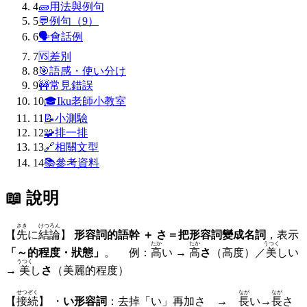
4
🧱
用法與例句
5
💬
例句（9）
6
🗣
會話例
7
🆚
差別
8
🎯
語感・使い分け
9
🚧
常見錯誤
10
🎓
Iku老師小教室
11
📝
小測驗
12
🧩
排一排
13
🔗
相關文型
14
📚
參考資料
📖 說明
さき
けつろん
【
先
に
結論
】
形容詞的語幹 ＋ さ＝把形容詞變成名詞
，表示
たか
たか
うつく
「～的程度・狀態」
。 例：
高
い →
高
さ
（高度）／
美
しい
うつく
→
美
し
さ
（美麗的程度）
せつぞく
なが
なが
【
接続
】 ・
い形容詞
：去掉「い」再加さ →
長
い→
長
さ