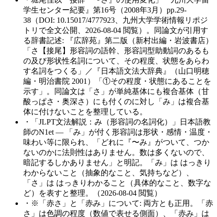
学生センター紀要』第16号（2008年3月）pp.29-
38（DOI: 10.15017/4777923、九州大学学術情報リポジ
トリで全文公開、2026-08-04 閲覧）。同論文が引用す
る辞書記述: 『広辞苑』第二版（新村出編・岩波書店）
「さ【接尾】形容詞の語幹、形容詞型助動詞のあるも
の及び形状性名詞について、その程度、状態をあらわ
す名詞をつくる」／『日本語文法大辞典』（山口明穂
編・明治書院 2001）「①その程度・状態にあることを
示す」。同論文は「さ」が単純基体にも複合基体（甘
酸っぱさ・奥深さ）にも付くのに対し「み」は複合基
体に付けないことを整理している。
・
「JLPT文法解説：み（形容詞の名詞化）」日本語教
師のN1et — 「み」が付く形容詞は形状・感情・温度・
味わい等に限られ、「どれに『〜み』がついて、つか
ないのかに法則性はありません。数は多くないので、
暗記するしかありません」と明記。「み」は はっきり
わからないこと（抽象的なこと、気持ちなど）、
「さ」は はっきりわかること（具体的なこと、数字な
ど）を表すと整理。（2026-08-04 閲覧）
・
※「赤さ」と「赤み」について: 両方とも正用。「赤
さ」は色調の程度（数値で表せる側面）、「赤み」は