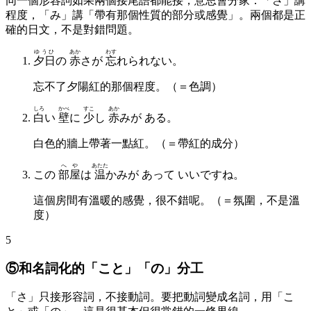
同一個形容詞如果兩個接尾語都能接，意思會分家：「さ」講
程度，「み」講「帶有那個性質的部分或感覺」。兩個都是正
確的日文，不是對錯問題。
ゆうひ
あか
わす
夕日
の
赤
さが
忘
れられない。
忘不了夕陽紅的那個程度。（＝色調）
しろ
かべ
すこ
あか
白
い
壁
に
少
し
赤
みが ある。
白色的牆上帶著一點紅。（＝帶紅的成分）
へや
あたた
この
部屋
は
温
かみが あって いいですね。
這個房間有溫暖的感覺，很不錯呢。（＝氛圍，不是溫
度）
5
⑤和名詞化的「こと」「の」分工
「さ」只接形容詞，不接動詞。要把動詞變成名詞，用「こ