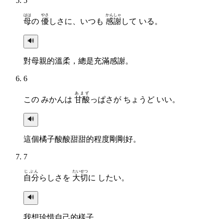
5
はは
やさ
かんしゃ
母
の
優
しさに、いつも
感謝
して いる。
🔊
對母親的溫柔，總是充滿感謝。
6
あまず
この みかんは
甘酸
っぱさが ちょうど いい。
🔊
這個橘子酸酸甜甜的程度剛剛好。
7
じぶん
たいせつ
自分
らしさを
大切
に したい。
🔊
我想珍惜自己的樣子。