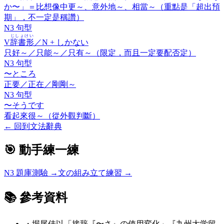
か〜」＝比想像中更～、意外地～、相當～（重點是「超出預
期」，不一定是稱讚）
N3 句型
じしょけい
V
辞書形
／N +
しかない
只好～／只能～／只有～（限定，而且一定要配否定）
N3 句型
〜ところ
正要／正在／剛剛～
N3 句型
〜そうです
看起來很～（從外觀判斷）
←
回到文法辭典
🎯 動手練一練
N3
題庫測驗 →
文の組み立て練習 →
📚 參考資料
・
堀尾佳以「接辞『〜さ』の使用変化」『九州大学留