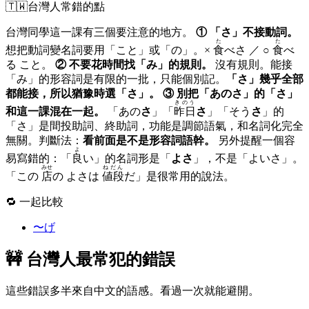
🇹🇼
台灣人常錯的點
台灣同學這一課有三個要注意的地方。
① 「さ」不接動詞。
た
た
想把動詞變名詞要用「こと」或「の」。×
食
べさ ／ ○
食
べ
る こと。
② 不要花時間找「み」的規則。
沒有規則。能接
「み」的形容詞是有限的一批，只能個別記。
「さ」幾乎全部
都能接，所以猶豫時選「さ」。
③ 別把「あのさ」的「さ」
きのう
和這一課混在一起。
「あの
さ
」「
昨日
さ
」「そう
さ
」的
「さ」是間投助詞、終助詞，功能是調節語氣，和名詞化完全
無關。判斷法：
看前面是不是形容詞語幹。
另外提醒一個容
よ
易寫錯的：「
良
い」的名詞形是「
よさ
」，不是「よいさ」。
みせ
ねだん
「この
店
の よさは
値段
だ」是很常用的說法。
🔁 一起比較
〜げ
🚧 台灣人最常犯的錯誤
這些錯誤多半來自中文的語感。看過一次就能避開。