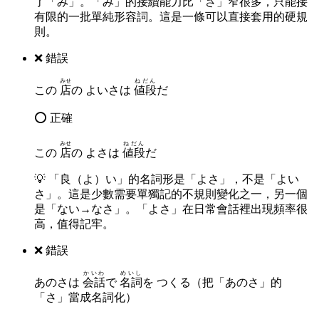
了「み」。「み」的接續能力比「さ」窄很多，只能接
有限的一批單純形容詞。這是一條可以直接套用的硬規
則。
❌ 錯誤
みせ
ねだん
この
店
の よいさは
値段
だ
⭕ 正確
みせ
ねだん
この
店
の よさは
値段
だ
💡
「良（よ）い」的名詞形是「よさ」，不是「よい
さ」。這是少數需要單獨記的不規則變化之一，另一個
是「ない→なさ」。「よさ」在日常會話裡出現頻率很
高，值得記牢。
❌ 錯誤
かいわ
めいし
あのさは
会話
で
名詞
を つくる（把「あのさ」的
「さ」當成名詞化）