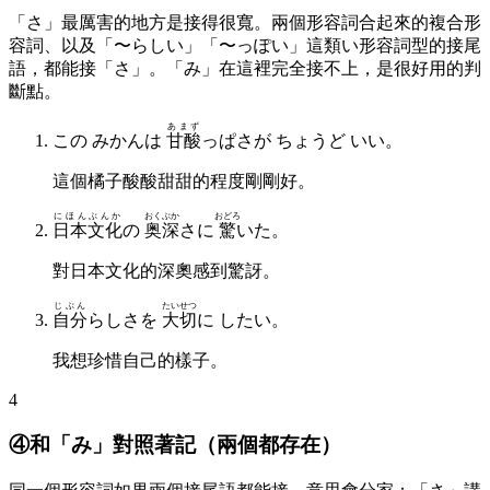
「さ」最厲害的地方是接得很寬。兩個形容詞合起來的複合形
容詞、以及「〜らしい」「〜っぽい」這類い形容詞型的接尾
語，都能接「さ」。「み」在這裡完全接不上，是很好用的判
斷點。
あまず
この みかんは
甘酸
っぱさが ちょうど いい。
這個橘子酸酸甜甜的程度剛剛好。
にほんぶんか
おくぶか
おどろ
日本文化
の
奥深
さに
驚
いた。
對日本文化的深奧感到驚訝。
じぶん
たいせつ
自分
らしさを
大切
に したい。
我想珍惜自己的樣子。
4
④和「み」對照著記（兩個都存在）