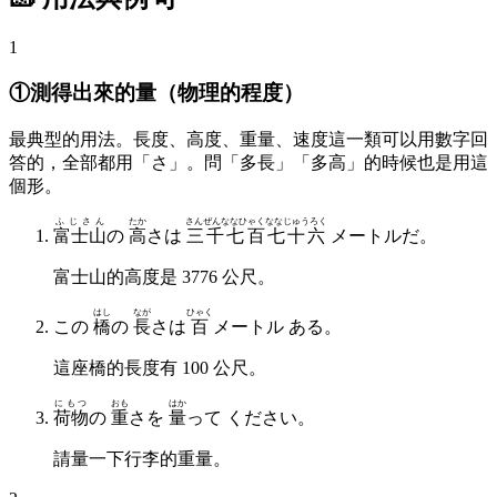
1
①測得出來的量（物理的程度）
最典型的用法。長度、高度、重量、速度這一類可以用數字回
答的，全部都用「さ」。問「多長」「多高」的時候也是用這
個形。
ふじさん
たか
さんぜんななひゃくななじゅうろく
富士山
の
高
さは
三千七百七十六
メートルだ。
富士山的高度是 3776 公尺。
はし
なが
ひゃく
この
橋
の
長
さは
百
メートル ある。
這座橋的長度有 100 公尺。
にもつ
おも
はか
荷物
の
重
さを
量
って ください。
請量一下行李的重量。