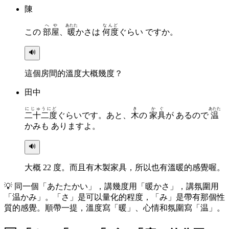
陳
へや
あたた
なんど
この
部屋
、
暖
かさは
何度
ぐらい ですか。
🔊
這個房間的溫度大概幾度？
田中
にじゅうにど
き
かぐ
あたた
二十二度
ぐらいです。あと、
木
の
家具
が あるので
温
かみも ありますよ。
🔊
大概 22 度。而且有木製家具，所以也有溫暖的感覺喔。
💡
同一個「あたたかい」，講幾度用「暖かさ」，講氛圍用
「温かみ」。「さ」是可以量化的程度，「み」是帶有那個性
質的感覺。順帶一提，溫度寫「暖」、心情和氛圍寫「温」。