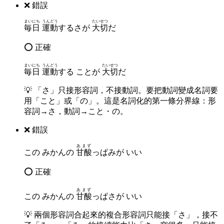
❌ 錯誤
まいにち
うんどう
たいせつ
毎日
運動
するさが
大切
だ
⭕ 正確
まいにち
うんどう
たいせつ
毎日
運動
する ことが
大切
だ
💡
「さ」只接形容詞，不接動詞。要把動詞變成名詞要
用「こと」或「の」。這是名詞化的第一條分界線：形
容詞→さ，動詞→こと・の。
❌ 錯誤
あまず
この みかんの
甘酸
っぱみが いい
⭕ 正確
あまず
この みかんの
甘酸
っぱさが いい
💡
兩個形容詞合起來的複合形容詞只能接「さ」，接不