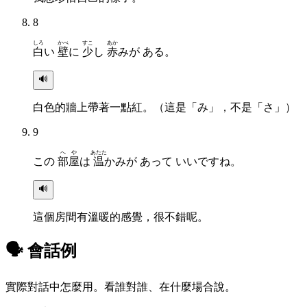
8
しろ
かべ
すこ
あか
白
い
壁
に
少
し
赤
みが ある。
🔊
白色的牆上帶著一點紅。（這是「み」，不是「さ」）
9
へや
あたた
この
部屋
は
温
かみが あって いいですね。
🔊
這個房間有溫暖的感覺，很不錯呢。
🗣 會話例
實際對話中怎麼用。看誰對誰、在什麼場合說。