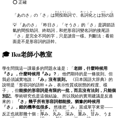
⭕ 正確
かんとうじょし
めいしか
べつ
ご
「あのさ」の「さ」は
間投助詞
で、
名詞化
とは
別
の
語
💡
「あのさ」「昨日さ」「そうさ」的「さ」是調節語
氣的間投助詞、終助詞，和把形容詞變名詞的接尾語
「さ」是完全不同的字，只是讀音一樣。判斷法：看前
面是不是形容詞的語幹。
🎓 Iku老師小教室
學生問我這一課最多的問題永遠是：「
老師，什麼時候用
『さ』，什麼時候用『み』？
」 他們期待的是一條規則。但
我必須誠實地說：
「み」沒有規則。
《日本国語大辞典》的
說明是「形容詞的語幹＋み，表示性質或狀態的程度、樣
子」，但
能接的形容詞是有限的一批，而且沒有法則，只能個
別記
。學術研究也是這個結論。 所以我給的實用建議是反過
來的：
「さ」幾乎所有形容詞都能接。猶豫的時候用
「さ」，錯的機率低很多。
然後把「み」當成單字來背——
あつ
まる
ふか
おも
あま
反正也就那幾十個：
厚
み、
丸
み、
深
み、
重
み、
甘
み、うま
いた
かな
たの
あたた
つよ
よわ