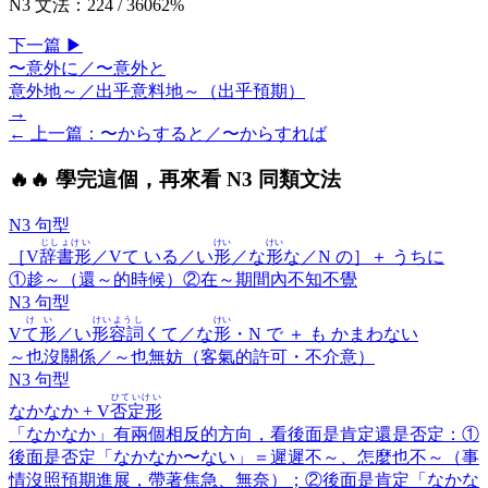
N3 文法
：
224
/
360
62
%
下一
篇
▶
〜意外に／〜意外と
意外地～／出乎意料地～（出乎預期）
→
← 上一
篇
：
〜からすると／〜からすれば
🔥
🔥 學完這個，再來看 N3 同類文法
N3 句型
じしょけい
けい
けい
［V
辞書形
／Vて いる／い
形
／な
形
な／N の］＋
うちに
①趁～（還～的時候）②在～期間內不知不覺
N3 句型
けい
けいようし
けい
V
て形
／い
形容詞
くて／な
形
・N で ＋
も かまわない
～也沒關係／～也無妨（客氣的許可・不介意）
N3 句型
ひていけい
なかなか
+ V
否定形
「なかなか」有兩個相反的方向，看後面是肯定還是否定：①
後面是否定「なかなか〜ない」＝遲遲不～、怎麼也不～（事
情沒照預期進展，帶著焦急、無奈）；②後面是肯定「なかな