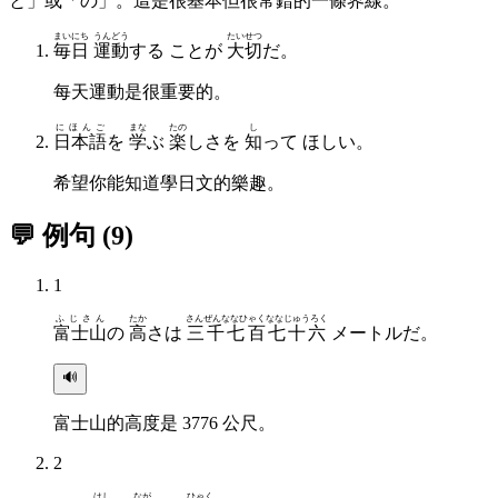
と」或「の」。這是很基本但很常錯的一條界線。
まいにち
うんどう
たいせつ
毎日
運動
する ことが
大切
だ。
每天運動是很重要的。
にほんご
まな
たの
し
日本語
を
学
ぶ
楽
しさを
知
って ほしい。
希望你能知道學日文的樂趣。
💬 例句
(
9
)
1
ふじさん
たか
さんぜんななひゃくななじゅうろく
富士山
の
高
さは
三千七百七十六
メートルだ。
🔊
富士山的高度是 3776 公尺。
2
はし
なが
ひゃく