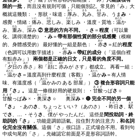
限的一批
，而且沒有規則可循，只能個別記。常見的「み」大
あつ
まる
あま
概就這幾類： ・形狀・味道：
厚
み、
丸
み、
甘
み、うま
み
・
いた
かな
たの
あたた
感覺・情緒：
痛
み、
悲
しみ、
楽
しみ ・溫度・質地：
温
か
おも
ふか
み、
重
み、
深
み
② 意思的方向不同。
・
さ
＝
程度
（可以量
化、講得清楚的） ・
み
＝
帶有那個性質的部分或感覺
（模糊
あか
的、身體感受的） 最好懂的一組是顏色： ・
赤
さ
＝紅的
程度
あか
（色調可以用數字描述） ・
赤
み
＝
帶紅的成分
（「這個白裡
有點赤み」）
兩個都是正確的日文，只是看的角度不同。
ゆうひ
あか
かお
あか
「
夕日
の
赤
さ」和「
顔
に
赤
みが さす」都成立。 再看一組：
あたた
あたた
・
温
か
さ
＝溫度高到什麼程度（客觀） ・
温
か
み
＝有人情
あたた
へや
味、有溫度感（「
温
かみの ある
部屋
」）
③ 複合形容詞只能
あまず
用「さ」。
這是一條很好用的硬規則： ・
甘酸
っぱ
さ
○
あまず
おくぶか
おくぶか
甘酸
っぱ
み
× ・
奥深
さ
○
奥深
み
×
🔴 完全不同的另一個
きのう
えき
「さ」
・あの
さ
、ちょっと いい？（あのさ） ・
昨日
さ
、
駅
ぼく
で
さ
、… ・そう
さ
、
僕
が やったんだ。 這些是
間投助詞・終
助詞的「さ」
，功能是調節語氣、拉住對方的注意力，
和名詞
化完全沒有關係
。這個「さ」很口語，正式場合不用。看到句
中或句尾的「さ」，先確認它前面是不是形容詞語幹。