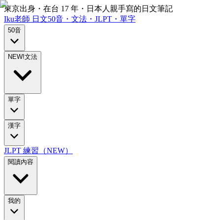
東京出身・在台 17 年・日本人親手寫的日文筆記
Iku老師
日文
50音・文法・JLPT・單字
50音
NEW!
文法
單字
漢字
JLPT 練習（NEW）
閱讀內容
我的