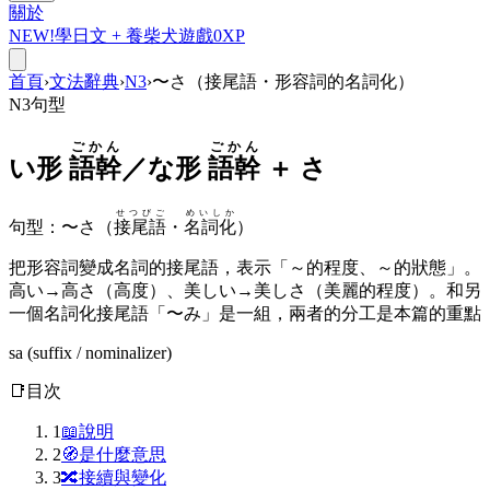
關於
NEW!
學日文 +
養柴犬
遊戲
0
XP
首頁
›
文法辭典
›
N3
›
〜さ（接尾語・形容詞的名詞化）
N3
句型
ごかん
ごかん
い形
語幹
／な形
語幹
＋
さ
せつびご
めいしか
句型
：
〜さ（
接尾語
・
名詞化
）
把形容詞變成名詞的接尾語，表示「～的程度、～的狀態」。
高い→高さ（高度）、美しい→美しさ（美麗的程度）。和另
一個名詞化接尾語「〜み」是一組，兩者的分工是本篇的重點
sa (suffix / nominalizer)
📑
目次
1
📖
說明
2
🧭
是什麼意思
3
🔀
接續與變化