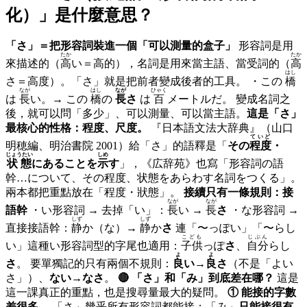
化）
」是什麼意思？
「さ」＝把形容詞裝進一個「可以測量的盒子」
形容詞是用
たか
たか
來描述的（
高
い＝高的），名詞是用來當主語、當受詞的（
高
はし
さ＝高度）。「さ」就是把前者變成後者的工具。 ・この
橋
なが
はし
なが
ひゃく
は
長
い。→ この
橋
の
長
さ
は
百
メートルだ。 變成名詞之
後，就可以問「多少」、可以測量、可以當主語。
這是「さ」
最核心的性格：程度、尺度。
『日本語文法大辞典』（山口
ていど
明穂編、明治書院 2001）給「さ」的語釋是「
その
程度
・
じょうたい
しめ
状態
にあることを
示
す
」，《広辞苑》也寫「形容詞の語
幹…について、その程度、状態をあらわす名詞をつくる」。
兩本都把重點放在「程度・狀態」。
接續只有一條規則：接
なが
なが
語幹
・い形容詞 → 去掉「い」：
長
い →
長
さ
・な形容詞 →
しず
しず
直接接語幹：
静
か（な）→
静
か
さ
連「〜っぽい」「〜らし
こども
じぶん
い」這種い形容詞型的字尾也適用：
子供
っぽ
さ
、
自分
らし
よ
よ
さ
。 要單獨記的只有兩個不規則：
良
い→
良
さ
（不是「よい
さ」）、
ない→なさ
。
🔴 「さ」和「み」到底差在哪？
這是
這一課真正的重點，也是搜尋量最大的疑問。
① 能接的字數
差很多。
「さ」幾乎所有形容詞都能接；「み」
只能接很有