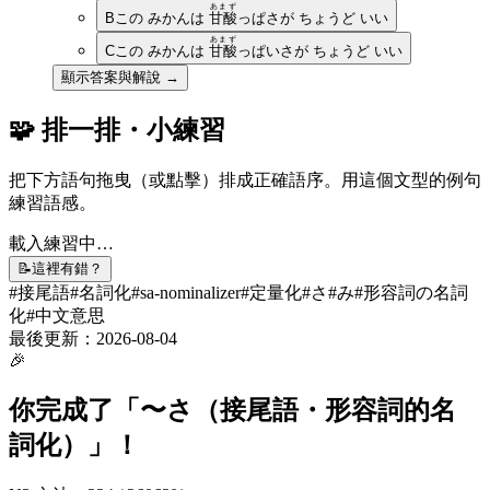
あまず
B
この みかんは
甘酸
っぱさが ちょうど いい
あまず
C
この みかんは
甘酸
っぱいさが ちょうど いい
顯示答案與解說 →
🧩 排一排・小練習
把下方語句拖曳（或點擊）排成正確語序。用這個文型的例句
練習語感。
載入練習中…
📝
這裡有錯？
#
接尾語
#
名詞化
#
sa-nominalizer
#
定量化
#
さ
#
み
#
形容詞の名詞
化
#
中文意思
最後更新：
2026-08-04
🎉
你完成了「
〜さ（接尾語・形容詞的名
詞化）
」！