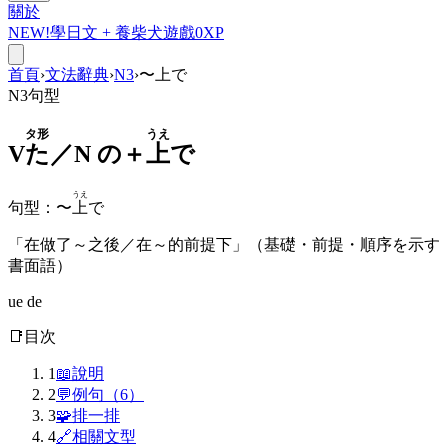
關於
NEW!
學日文 +
養柴犬
遊戲
0
XP
首頁
›
文法辭典
›
N3
›
〜上で
N3
句型
タ形
うえ
V
た
／N の＋
上
で
うえ
句型
：
〜
上
で
「在做了～之後／在～的前提下」（基礎・前提・順序を示す
書面語）
ue de
📑
目次
1
📖
說明
2
💬
例句（6）
3
🧩
排一排
4
🔗
相關文型