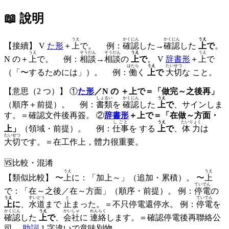
📖 說明
うえ
かくにん
かくにん
うえ
【接續】 V
た形
＋
上
で。 例：
確認
した→
確認
した
上
で
。
うえ
そうだん
そうだん
うえ
うえ
N の＋
上
で。 例：
相談
→
相談
の
上
で
。 V
辞書形
＋
上
で
はたら
うえ
たいせつ
（「〜するためには」）。 例：
働
く
上
で
大切
な こと。
【意思（2 つ）】 ①
た形
／N の ＋上で＝「做完～之後再」
しょるい
かくにん
うえ
（順序＋前提）。 例：
書類
を
確認
した
上
で
、サインしま
す。＝確認文件後再簽。 ②
辞書形
＋上で＝「在做～方面・
しごと
うえ
たいりょく
上」
（領域・前提）。 例：
仕事
を する
上
で
、
体力
は
たいせつ
大切
です。＝在工作上，體力很重要。
🆚
比較・混淆
うえ
うえ
【類似比較】 〜
上
に：「加上～」（追加・累積）。 〜
上
ていでん
で：「在～之後／在～方面」（順序・前提）。 例：
停電
の
うえ
すいどう
と
ていでん
上
に
、
水道
まで
止
まった。＝不只停電還停水。 例：
停電
を
かくにん
うえ
かいしゃ
れんらく
確認
した
上
で
、
会社
に
連絡
します。＝確認停電後再聯絡公
司。
助詞
1 字違いで意味別物。