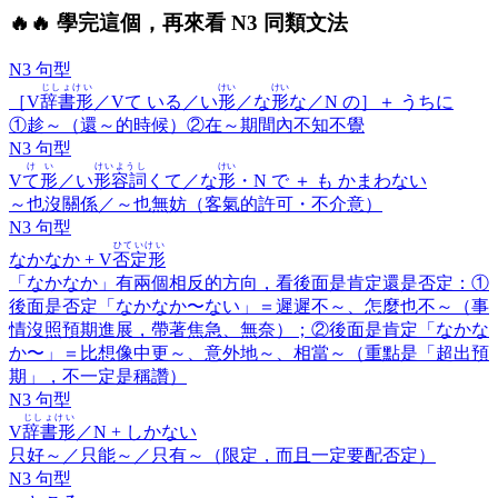
🔥
🔥 學完這個，再來看 N3 同類文法
N3 句型
じしょけい
けい
けい
［V
辞書形
／Vて いる／い
形
／な
形
な／N の］＋
うちに
①趁～（還～的時候）②在～期間內不知不覺
N3 句型
けい
けいようし
けい
V
て形
／い
形容詞
くて／な
形
・N で ＋
も かまわない
～也沒關係／～也無妨（客氣的許可・不介意）
N3 句型
ひていけい
なかなか
+ V
否定形
「なかなか」有兩個相反的方向，看後面是肯定還是否定：①
後面是否定「なかなか〜ない」＝遲遲不～、怎麼也不～（事
情沒照預期進展，帶著焦急、無奈）；②後面是肯定「なかな
か〜」＝比想像中更～、意外地～、相當～（重點是「超出預
期」，不一定是稱讚）
N3 句型
じしょけい
V
辞書形
／N +
しかない
只好～／只能～／只有～（限定，而且一定要配否定）
N3 句型