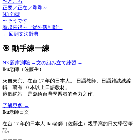
〜ところ
正要／正在／剛剛～
N3 句型
〜そうです
看起來很～（從外觀判斷）
←
回到文法辭典
🎯 動手練一練
N3
題庫測驗 →
文の組み立て練習 →
Iku老師（佐藤生）
來自東京、在台 17 年的日本人。 日語教師、日語雜誌總編
輯，著有 10 本以上日語教材。
這個網站，是寫給台灣學習者的全力之作。
了解更多
→
Iku老師日文
在台 17 年的日本人 Iku老師（佐藤生）親手寫的日文學習筆
記。