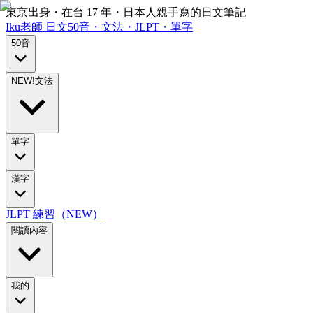
東京出身・在台 17 年・日本人親手寫的日文筆記
Iku老師
日文
50音・文法・JLPT・單字
50音
NEW!
文法
單字
漢字
JLPT 練習（NEW）
閱讀內容
我的