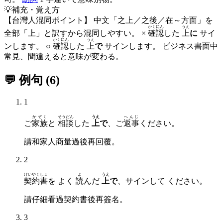
💡
補充・覚え方
【台灣人混同ポイント】 中文「之上／之後／在～方面」を
かくにん
うえ
全部「上」と訳すから混同しやすい。 ×
確認
した
上
に
サイ
かくにん
うえ
ンします。 ○
確認
した
上
で
サインします。 ビジネス書面中
常見、間違えると意味が変わる。
💬 例句
(
6
)
1
かぞく
そうだん
うえ
へんじ
ご
家族
と
相談
した
上
で
、ご
返事
ください。
請和家人商量過後再回覆。
2
けいやくしょ
よ
うえ
契約書
を よく
読
んだ
上
で
、サインして ください。
請仔細看過契約書後再簽名。
3