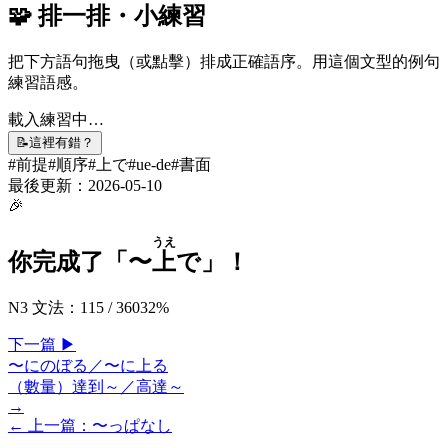
🧩 排一排・小練習
把下方語句拖曳（或點擊）排成正確語序。用這個文型的例句
練習語感。
載入練習中…
📝
這裡有錯？
#
前提
#
順序
#
上で
#
ue-de
#
書面
最後更新：
2026-05-10
🎉
うえ
你完成了「
〜
上
で
」！
N3 文法
：
115
/
360
32
%
下一
篇
▶
〜にのぼる／〜に上る
（數量）達到～／高達～
→
← 上一
篇
：
〜っぱなし