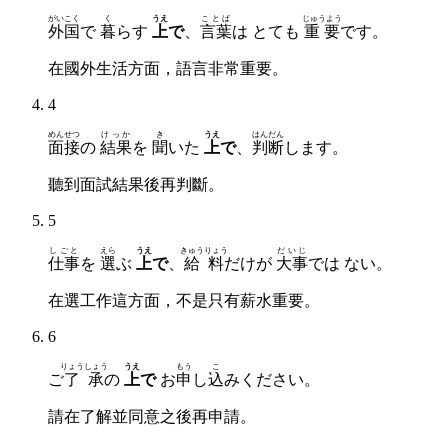
がいこく
く
うえ
ことば
じゅうよう
外国
で
暮
らす
上
で
、
言葉
は とても
重要
です。
在國外生活方面，語言非常重要。
4
めんせつ
けっか
き
うえ
はんだん
面接
の
結果
を
聞
いた
上
で
、
判断
します。
聽到面試結果後再判斷。
5
しごと
えら
うえ
きゅうりょう
だいじ
仕事
を
選
ぶ
上
で
、
給料
だけが
大事
では ない。
在選工作這方面，不是只有薪水重要。
6
りょうしょう
うえ
もう
こ
ご
了承
の
上
で
お
申
し
込
みください。
請在了解並同意之後再申請。