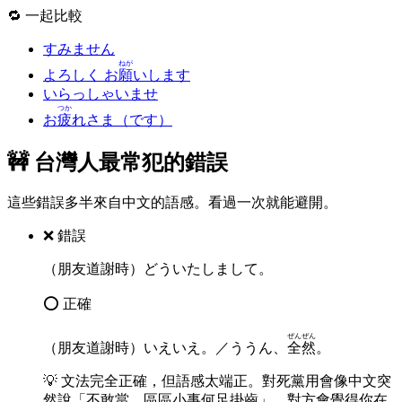
🔁 一起比較
すみません
ねが
よろしく お
願
いします
いらっしゃいませ
つか
お
疲
れさま（です）
🚧 台灣人最常犯的錯誤
這些錯誤多半來自中文的語感。看過一次就能避開。
❌ 錯誤
（朋友道謝時）どういたしまして。
⭕ 正確
ぜんぜん
（朋友道謝時）いえいえ。／ううん、
全然
。
💡
文法完全正確，但語感太端正。對死黨用會像中文突
然說「不敢當，區區小事何足掛齒」，對方會覺得你在