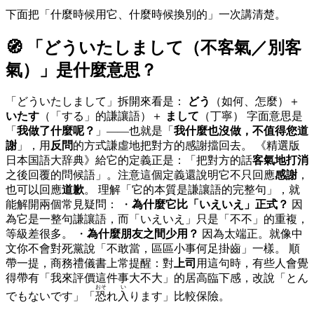
下面把「什麼時候用它、什麼時候換別的」一次講清楚。
🧭 「
どういたしまして（不客氣／別客
氣）
」是什麼意思？
「どういたしまして」拆開來看是：
どう
（如何、怎麼）＋
いたす
（「する」的謙讓語）＋
まして
（丁寧） 字面意思是
「
我做了什麼呢？
」——也就是「
我什麼也沒做，不值得您道
謝
」，用
反問
的方式謙虛地把對方的感謝擋回去。 《精選版
日本国語大辞典》給它的定義正是：「把對方的話
客氣地打消
之後回覆的問候語」。注意這個定義還說明它不只回應
感謝
，
也可以回應
道歉
。 理解「它的本質是謙讓語的完整句」，就
能解開兩個常見疑問： ・
為什麼它比「いえいえ」正式？
因
為它是一整句謙讓語，而「いえいえ」只是「不不」的重複，
等級差很多。 ・
為什麼朋友之間少用？
因為太端正。就像中
文你不會對死黨說「不敢當，區區小事何足掛齒」一樣。 順
帶一提，商務禮儀書上常提醒：對
上司
用這句時，有些人會覺
得帶有「我來評價這件事大不大」的居高臨下感，改說「とん
おそ
い
でもないです」「
恐
れ
入
ります」比較保險。