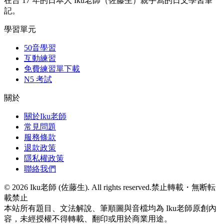
在台 17 年的日本人 Iku老師（佐藤生）親手寫的日文學習筆
記。
學習單元
50音學習
互動練習
免費練習單下載
N5 考試
關於
關於Iku老師
常見問題
服務條款
退款政策
隱私權政策
聯絡我們
©
2026
Iku老師 (佐藤生). All rights reserved.
禁止轉載・無断転
載禁止
本站所有題目、文法解說、筆順圖與音檔均為 Iku老師原創內
容，未經授權不得轉載、翻印或用於商業用途。