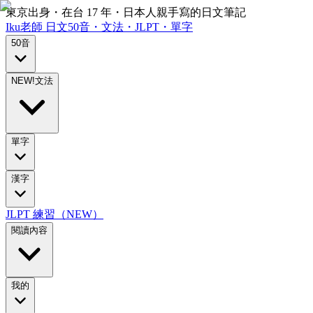
東京出身・在台 17 年・日本人親手寫的日文筆記
Iku老師
日文
50音・文法・JLPT・單字
50音
NEW!
文法
單字
漢字
JLPT 練習（NEW）
閱讀內容
我的