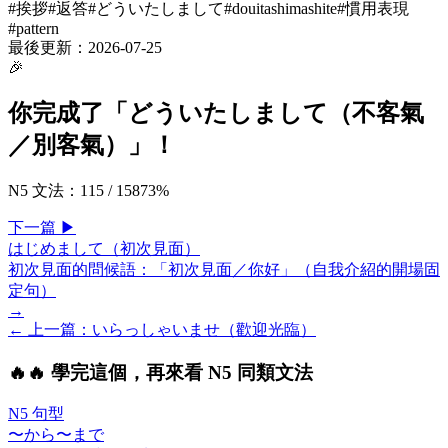
#
挨拶
#
返答
#
どういたしまして
#
douitashimashite
#
慣用表現
#
pattern
最後更新：
2026-07-25
🎉
你完成了「
どういたしまして（不客氣
／別客氣）
」！
N5 文法
：
115
/
158
73
%
下一
篇
▶
はじめまして（初次見面）
初次見面的問候語：「初次見面／你好」（自我介紹的開場固
定句）
→
← 上一
篇
：
いらっしゃいませ（歡迎光臨）
🔥
🔥 學完這個，再來看 N5 同類文法
N5 句型
〜から〜まで