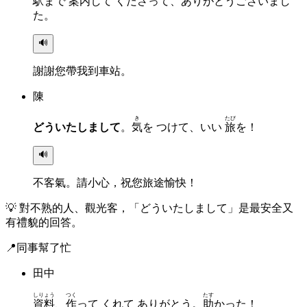
駅
まで
案内
して くださって、ありがとうございまし
た。
🔊
謝謝您帶我到車站。
陳
き
たび
どういたしまして
。
気
を つけて、いい
旅
を！
🔊
不客氣。請小心，祝您旅途愉快！
💡
對不熟的人、觀光客，「どういたしまして」是最安全又
有禮貌的回答。
📍
同事幫了忙
田中
しりょう
つく
たす
資料
、
作
って くれて ありがとう。
助
かった！