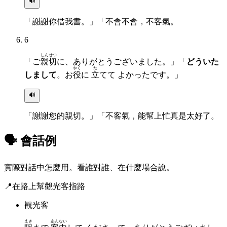
🔊
「謝謝你借我書。」「不會不會，不客氣。
6
しんせつ
「ご
親切
に、ありがとうございました。」「
どういた
やく
た
しまして
。お
役
に
立
てて よかったです。」
🔊
「謝謝您的親切。」「不客氣，能幫上忙真是太好了。
🗣 會話例
實際對話中怎麼用。看誰對誰、在什麼場合說。
📍
在路上幫觀光客指路
観光客
えき
あんない