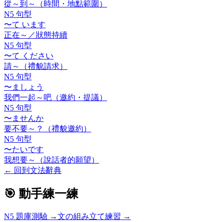
從～到～（時間・地點範圍）
N5 句型
〜て います
正在～／狀態持續
N5 句型
〜て ください
請～（禮貌請求）
N5 句型
〜ましょう
我們一起～吧（邀約・提議）
N5 句型
〜ませんか
要不要～？（禮貌邀約）
N5 句型
〜たいです
我想要～（說話者的願望）
←
回到文法辭典
🎯 動手練一練
N5
題庫測驗 →
文の組み立て練習 →