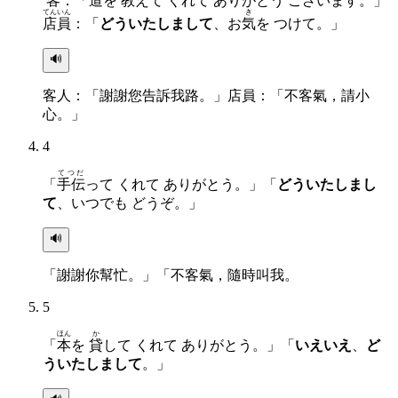
客
：「
道
を
教
えて くれて ありがとう ございます。」
てんいん
き
店員
：「
どういたしまして
、お
気
を つけて。」
🔊
客人：「謝謝您告訴我路。」店員：「不客氣，請小
心。」
4
てつだ
「
手伝
って くれて ありがとう。」「
どういたしまし
て
、いつでも どうぞ。」
🔊
「謝謝你幫忙。」「不客氣，隨時叫我。
5
ほん
か
「
本
を
貸
して くれて ありがとう。」「
いえいえ
、
ど
ういたしまして
。」