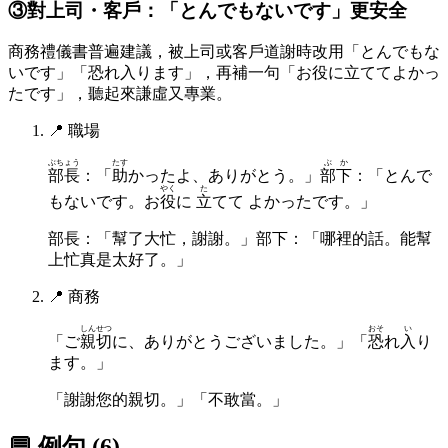
③對上司・客戶：「とんでもないです」更安全
商務禮儀書普遍建議，被上司或客戶道謝時改用「とんでもな
いです」「恐れ入ります」，再補一句「お役に立ててよかっ
たです」，聽起來謙虛又專業。
📍
職場
ぶちょう
たす
ぶか
部長
：「
助
かったよ、ありがとう。」
部下
：「とんで
やく
た
もないです。お
役
に
立
てて よかったです。」
部長：「幫了大忙，謝謝。」部下：「哪裡的話。能幫
上忙真是太好了。」
📍
商務
しんせつ
おそ
い
「ご
親切
に、ありがとうございました。」「
恐
れ
入
り
ます。」
「謝謝您的親切。」「不敢當。」
💬 例句
(
6
)