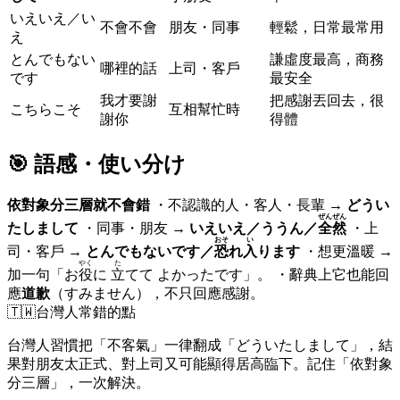
いえいえ／い
不會不會
朋友・同事
輕鬆，日常最常用
え
とんでもない
謙虛度最高，商務
哪裡的話
上司・客戶
です
最安全
我才要謝
把感謝丟回去，很
こちらこそ
互相幫忙時
謝你
得體
🎯 語感・使い分け
依對象分三層就不會錯
・不認識的人・客人・長輩 →
どうい
ぜんぜん
たしまして
・同事・朋友 →
いえいえ／ううん／
全然
・上
おそ
い
司・客戶 →
とんでもないです／
恐
れ
入
ります
・想更溫暖 →
やく
た
加一句「お
役
に
立
てて よかったです」。 ・辭典上它也能回
應
道歉
（すみません），不只回應感謝。
🇹🇼
台灣人常錯的點
台灣人習慣把「不客氣」一律翻成「どういたしまして」，結
果對朋友太正式、對上司又可能顯得居高臨下。記住「依對象
分三層」，一次解決。