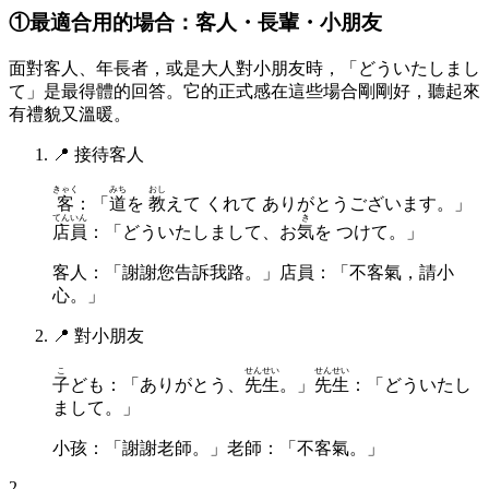
①最適合用的場合：客人・長輩・小朋友
面對客人、年長者，或是大人對小朋友時，「どういたしまし
て」是最得體的回答。它的正式感在這些場合剛剛好，聽起來
有禮貌又溫暖。
📍
接待客人
きゃく
みち
おし
客
：「
道
を
教
えて くれて ありがとうございます。」
てんいん
き
店員
：「どういたしまして、お
気
を つけて。」
客人：「謝謝您告訴我路。」店員：「不客氣，請小
心。」
📍
對小朋友
こ
せんせい
せんせい
子
ども：「ありがとう、
先生
。」
先生
：「どういたし
まして。」
小孩：「謝謝老師。」老師：「不客氣。」
2