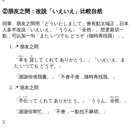
②朋友之間：改說「いえいえ」比較自然
同輩、朋友之間用「どういたしまして」會有點太端正，日本
人多半改說「いえいえ」「ううん」「全然」。想更親切一
點，可以加一句「また いつでも どうぞ（隨時再找我）」。
📍
朋友之間
ほん
か
「
本
を
貸
して くれて ありがとう。」「いえいえ、ま
た いつでも どうぞ。」
「謝謝你借我書。」「不會不會，隨時再找我。」
📍
朋友之間
てつだ
ぜんぜん
「
手伝
って くれて ありがとう。」「ううん、
全然
。」
「謝謝你幫忙。」「不會，一點也不麻煩。」
3