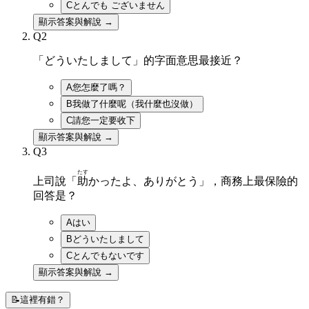
C
とんでも ございません
顯示答案與解說 →
Q
2
「どういたしまして」的字面意思最接近？
A
您怎麼了嗎？
B
我做了什麼呢（我什麼也沒做）
C
請您一定要收下
顯示答案與解說 →
Q
3
たす
上司說「
助
かったよ、ありがとう」，商務上最保險的
回答是？
A
はい
B
どういたしまして
C
とんでもないです
顯示答案與解說 →
📝
這裡有錯？