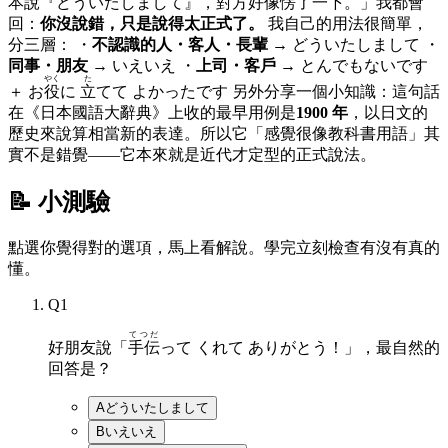
本說『どういたしまして』，對方好像愣了一下。」我都會
回：
你沒說錯，只是說得太正式了。
我自己的用法很簡單，
分三層： ・
不認識的人・客人・長輩
→ どういたしまして ・
同事・朋友
→ いえいえ ・
上司・客戶
→ とんでもないです
やく
た
＋ お
役
に
立
てて よかったです 另外分享一個小知識：這句話
在《日本國語大辭典》上收的最早用例是
1900 年
，以日文的
歷史來說算相當新的表達。所以它「感覺很像教科書用語」其
實不是錯覺——它本來就是近代才定型的正式說法。
📝 小測驗
點選你覺得對的選項，馬上看解說。學完立刻檢查有沒有真的
懂。
Q
1
てつだ
好朋友說「
手伝
って くれて ありがとう！」，最自然的
回答是？
A
どういたしまして
B
いえいえ