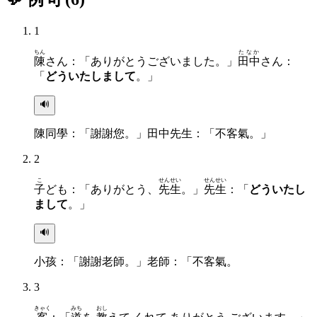
1
ちん
たなか
陳
さん：「ありがとうございました。」
田中
さん：
「
どういたしまして
。」
🔊
陳同學：「謝謝您。」田中先生：「不客氣。」
2
こ
せんせい
せんせい
子
ども：「ありがとう、
先生
。」
先生
：「
どういたし
まして
。」
🔊
小孩：「謝謝老師。」老師：「不客氣。
3
きゃく
みち
おし