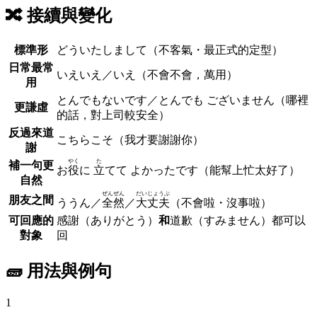
🔀
接續與變化
標準形
どういたしまして
（不客氣・最正式的定型）
日常最常
いえいえ／いえ
（不會不會，萬用）
用
とんでもないです／とんでも ございません
（哪裡
更謙虛
的話，對上司較安全）
反過來道
こちらこそ
（我才要謝謝你）
謝
やく
た
補一句更
お
役
に
立
てて よかったです
（能幫上忙太好了）
自然
ぜんぜん
だいじょうぶ
朋友之間
ううん／
全然
／
大丈夫
（不會啦・沒事啦）
可回應的
感謝（ありがとう）
和
道歉（すみません）都可以
對象
回
🧱 用法與例句
1