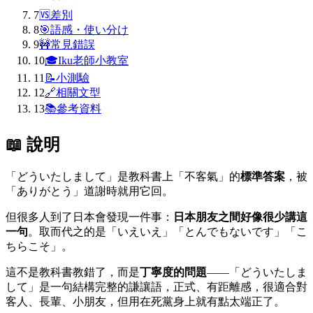
7
🆚
差別
8
🎯
語感・使い分け
9
🚧
常見錯誤
10
🎓
Iku老師小教室
11
📝
小測驗
12
🔗
相關文型
13
📚
參考資料
📖 說明
「どういたしまして」是教科書上「不客氣」的
標準答案
，被
「ありがとう」道謝時就用它回。
但很多人到了日本會發現一件事：
日本朋友之間好像很少講這
一句
。取而代之的是「いえいえ」「とんでもないです」「こ
ちらこそ」。
這不是教科書教錯了，而是
丁寧度的問題
——「どういたしま
して」是一句結構完整的謙讓語，正式、有距離感，很適合對
客人、長輩、小朋友，但用在死黨身上就有點太端正了。