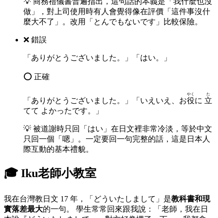
💡
商務禮儀書普遍指出，這句話的本義是「我什麼也沒
做」，對上司使用時有人會覺得像在評價「這件事沒什
麼大不了」。改用「とんでもないです」比較保險。
❌ 錯誤
「ありがとうございました。」「はい。」
⭕ 正確
やく
た
「ありがとうございました。」「いえいえ、お
役
に
立
てて よかったです。」
💡
被道謝時只回「はい」在日文裡非常冷淡，等於中文
只回一個「嗯」。一定要回一句完整的話，這是日本人
際互動的基本禮貌。
🎓 Iku老師小教室
我在台灣教日文 17 年，「どういたしまして」是
教科書和現
實落差最大
的一句。 學生常常回來跟我說：「老師，我在日