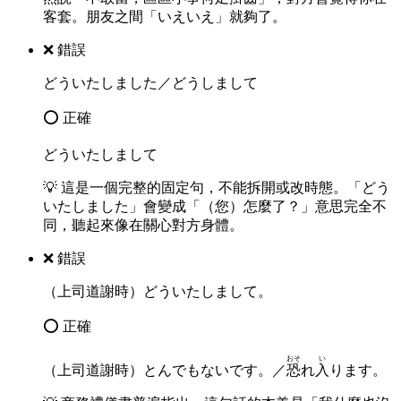
客套。朋友之間「いえいえ」就夠了。
❌ 錯誤
どういたしました／どうしまして
⭕ 正確
どういたしまして
💡
這是一個完整的固定句，不能拆開或改時態。「どう
いたしました」會變成「（您）怎麼了？」意思完全不
同，聽起來像在關心對方身體。
❌ 錯誤
（上司道謝時）どういたしまして。
⭕ 正確
おそ
い
（上司道謝時）とんでもないです。／
恐
れ
入
ります。