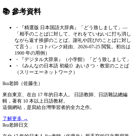
📚 參考資料
・
『精選版 日本国語大辞典』「どう致しまして」—
「相手のことばに対して、それをていねいに打ち消し
ながら返す挨拶のことば。謝礼や詫びのことばに対し
て言う」（コトバンク経由、2026-07-25 閲覧。初出は
1900 年の用例）
・
『デジタル大辞泉』（小学館）「どう致しまして」
・
《みんなの日本語 初級I》あいさつ・教室のことば
（スリーエーネットワーク）
Iku老師（佐藤生）
來自東京、在台 17 年的日本人。 日語教師、日語雜誌總編
輯，著有 10 本以上日語教材。
這個網站，是寫給台灣學習者的全力之作。
了解更多
→
Iku老師日文