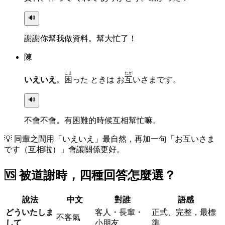
🔊
謝謝你幫我做資料。幫大忙了！
陳
こま
たが
いえいえ
。
困
った ときは お
互
いさまです。
🔊
不會不會。有困難的時候互相幫忙嘛。
💡
同輩之間用「いえいえ」最自然，再加一句「お互いさま
です（互相啦）」會讓關係更好。
🆚
被道謝時，四種回答怎麼選？
說法
中文
對誰
語感
どういたしま
客人・長輩・
正式、完整，最標
不客氣
して
小朋友
準