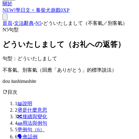
關於
NEW!
學日文 +
養柴犬
遊戲
0
XP
首頁
›
文法辭典
›
N5
›
どういたしまして（不客氣／別客氣）
N5
句型
どういたしまして
（お礼への返答）
句型
：
どういたしまして
不客氣、別客氣（回應「ありがとう」的標準說法）
dou itashimashite
📑
目次
1
📖
說明
2
🧭
是什麼意思
3
🔀
接續與變化
4
🧱
用法與例句
5
💬
例句（6）
6
🗣
會話例