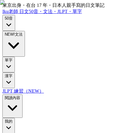
東京出身・在台 17 年・日本人親手寫的日文筆記
Iku老師
日文
50音・文法・JLPT・單字
50音
NEW!
文法
單字
漢字
JLPT 練習（NEW）
閱讀內容
我的