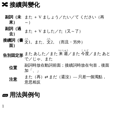
🔀
接續與變化
副詞（未
また
＋ V ましょう／たい／て ください
（再
來）
～）
副詞（過
また
＋ V ました／た
（又～了）
去）
ぶん
ぶん
接續詞（書
文
1。
また
、
文
2。
（而且・另外）
面）
らいしゅう
こんど
また あした／また
来週
／また
今度
／また あと
告別固定形
で／じゃ、また
副詞時放在動詞前面；接續詞時放在句首，後面
位置
加「、」
また
（再）⇄
まだ
（還沒）— 只差一個濁點，
注意
意思相反
🧱 用法與例句
1