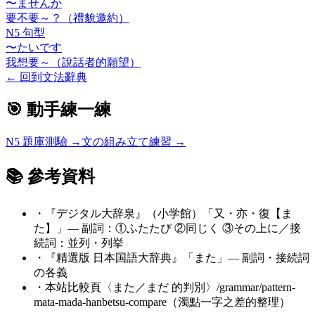
〜ませんか
要不要～？（禮貌邀約）
N5 句型
〜たいです
我想要～（說話者的願望）
←
回到文法辭典
🎯 動手練一練
N5
題庫測驗 →
文の組み立て練習 →
📚 參考資料
・
『デジタル大辞泉』（小学館）「又・亦・復【ま
た】」— 副詞：①ふたたび ②同じく ③その上に／接
続詞：並列・列挙
・
『精選版 日本国語大辞典』「また」— 副詞・接続詞
の各義
・
本站比較頁〈また／まだ 的判別〉/grammar/pattern-
mata-mada-hanbetsu-compare（濁點一字之差的整理）