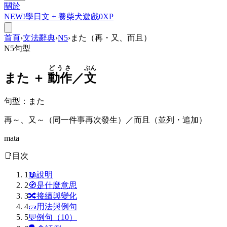
關於
NEW!
學日文 +
養柴犬
遊戲
0
XP
首頁
›
文法辭典
›
N5
›
また（再・又、而且）
N5
句型
どうさ
ぶん
また
＋
動作
／
文
句型
：
また
再～、又～（同一件事再次發生）／而且（並列・追加）
mata
📑
目次
1
📖
說明
2
🧭
是什麼意思
3
🔀
接續與變化
4
🧱
用法與例句
5
💬
例句（10）