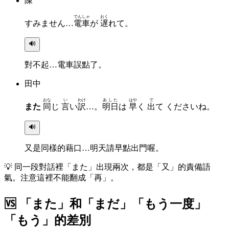
陳
でんしゃ
おく
すみません…
電車
が
遅
れて。
🔊
對不起…電車誤點了。
田中
おな
い
わけ
あした
はや
で
また
同
じ
言
い
訳
…。
明日
は
早
く
出
て くださいね。
🔊
又是同樣的藉口…明天請早點出門喔。
💡
同一段對話裡「また」出現兩次，都是「又」的責備語
氣。注意這裡不能翻成「再」。
🆚
「また」和「まだ」「もう一度」
「もう」的差別