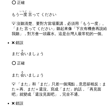
⭕ 正確
いちど
い
もう
一度
言
って ください
💡
沒聽清楚、要對方當場重講，必須用「もう一度」。
「また 言って ください」聽起來像「下次有機會再說給
我聽」，對方會一頭霧水。這是台灣人最常犯的一個。
❌ 錯誤
あ
まだ
会
いましょう
⭕ 正確
あ
また
会
いましょう
💡
「また」和「まだ」只差一個濁點，意思卻相反：ま
た＝再、まだ＝還沒。寫成「まだ」的話，「再見面
吧」就變成「還沒見面吧」，完全不通。
❌ 錯誤