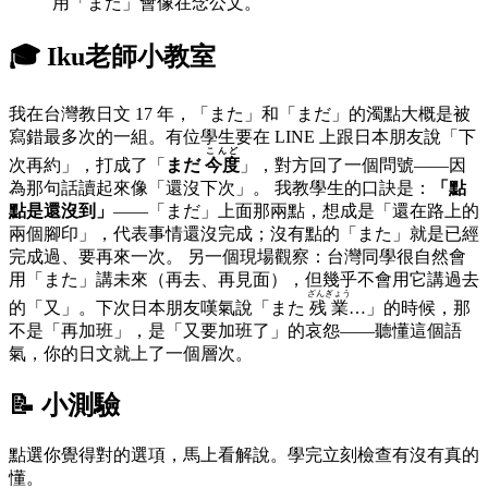
用「また」會像在念公文。
🎓 Iku老師小教室
我在台灣教日文 17 年，「また」和「まだ」的濁點大概是被
寫錯最多次的一組。有位學生要在 LINE 上跟日本朋友說「下
こんど
次再約」，打成了「
まだ
今度
」，對方回了一個問號——因
為那句話讀起來像「還沒下次」。 我教學生的口訣是：
「點
點是還沒到」
——「まだ」上面那兩點，想成是「還在路上的
兩個腳印」，代表事情還沒完成；沒有點的「また」就是已經
完成過、要再來一次。 另一個現場觀察：台灣同學很自然會
用「また」講未來（再去、再見面），但幾乎不會用它講過去
ざんぎょう
的「又」。下次日本朋友嘆氣說「また
残業
…」的時候，那
不是「再加班」，是「又要加班了」的哀怨——聽懂這個語
氣，你的日文就上了一個層次。
📝 小測驗
點選你覺得對的選項，馬上看解說。學完立刻檢查有沒有真的
懂。