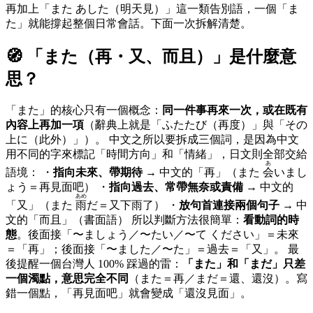
再加上「また あした（明天見）」這一類告別語，一個「ま
た」就能撐起整個日常會話。下面一次拆解清楚。
🧭 「
また（再・又、而且）
」是什麼意
思？
「また」的核心只有一個概念：
同一件事再來一次，或在既有
內容上再加一項
（辭典上就是「ふたたび（再度）」與「その
上に（此外）」）。 中文之所以要拆成三個詞，是因為中文
用不同的字來標記「時間方向」和「情緒」，日文則全部交給
あ
語境： ・
指向未來、帶期待
→ 中文的「再」（また
会
いまし
ょう＝再見面吧） ・
指向過去、常帶無奈或責備
→ 中文的
あめ
「又」（また
雨
だ＝又下雨了） ・
放句首連接兩個句子
→ 中
文的「而且」（書面語） 所以判斷方法很簡單：
看動詞的時
態
。後面接「〜ましょう／〜たい／〜て ください」＝未來
＝「再」；後面接「〜ました／〜た」＝過去＝「又」。 最
後提醒一個台灣人 100% 踩過的雷：
「また」和「まだ」只差
一個濁點，意思完全不同
（また＝再／まだ＝還、還沒）。寫
錯一個點，「再見面吧」就會變成「還沒見面」。