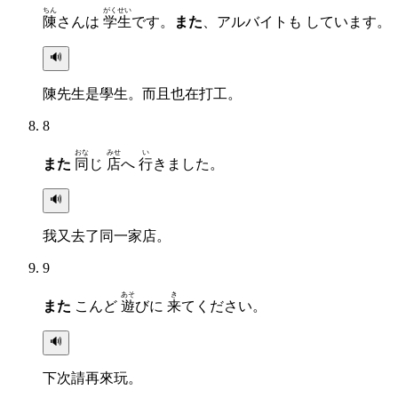
ちん
がくせい
陳
さんは
学生
です。
また
、アルバイトも しています。
🔊
陳先生是學生。而且也在打工。
8
おな
みせ
い
また
同
じ
店
へ
行
きました。
🔊
我又去了同一家店。
9
あそ
き
また
こんど
遊
びに
来
てください。
🔊
下次請再來玩。