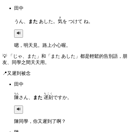
田中
き
うん、
また
あした。
気
を つけて ね。
🔊
嗯，明天見。路上小心喔。
💡
「じゃ、また」和「また あした」都是輕鬆的告別語，朋
友、同學之間天天用。
📍
又遲到被念
田中
ちん
ちこく
陳
さん、
また
遅刻
ですか。
🔊
陳同學，你又遲到了啊？