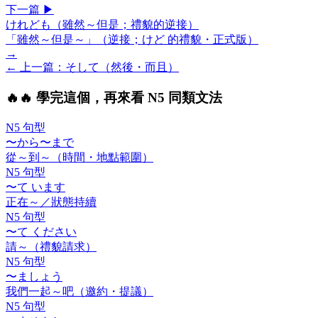
下一
篇
▶
けれども（雖然～但是；禮貌的逆接）
「雖然～但是～」（逆接；けど 的禮貌・正式版）
→
← 上一
篇
：
そして（然後・而且）
🔥
🔥 學完這個，再來看 N5 同類文法
N5 句型
〜から〜まで
從～到～（時間・地點範圍）
N5 句型
〜て います
正在～／狀態持續
N5 句型
〜て ください
請～（禮貌請求）
N5 句型
〜ましょう
我們一起～吧（邀約・提議）
N5 句型