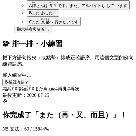
ちん
がくせい
A
陳
さんは
学生
です。また、アルバイトも して います
B
また あした！
きょうと
い
C
また
京都
へ
行
きたいです
顯示答案與解說 →
🧩 排一排・小練習
把下方語句拖曳（或點擊）排成正確語序。用這個文型的例句
練習語感。
載入練習中…
📝
這裡有錯？
#
副詞
#
接続詞
#
また
#
mata
#
再見
#
再次
最後更新：
2026-07-25
🎉
你完成了「
また（再・又、而且）
」！
N5 文法
：
69
/
158
44
%