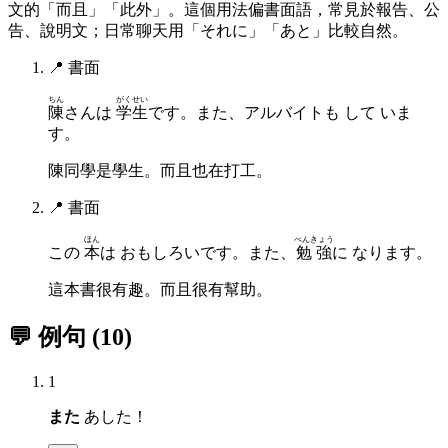
文的「而且」「此外」。這個用法偏書面語，常見於報告、公
告、說明文；日常聊天用「それに」「あと」比較自然。
📍
書面
ちん
がくせい
陳
さんは
学生
です。また、アルバイトも して いま
す。
陳同學是學生。而且也在打工。
📍
書面
ほん
べんきょう
この
本
は おもしろいです。また、
勉強
に なります。
這本書很有趣。而且很有幫助。
💬 例句
(
10
)
1
また
あした！