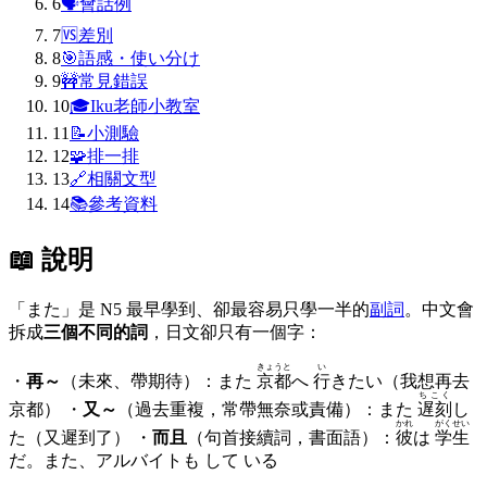
6
🗣
會話例
7
🆚
差別
8
🎯
語感・使い分け
9
🚧
常見錯誤
10
🎓
Iku老師小教室
11
📝
小測驗
12
🧩
排一排
13
🔗
相關文型
14
📚
參考資料
📖 說明
「また」是 N5 最早學到、卻最容易只學一半的
副詞
。中文會
拆成
三個不同的詞
，日文卻只有一個字：
きょうと
い
・
再～
（未來、帶期待）：また
京都
へ
行
きたい（我想再去
ちこく
京都） ・
又～
（過去重複，常帶無奈或責備）：また
遅刻
し
かれ
がくせい
た（又遲到了） ・
而且
（句首接續詞，書面語）：
彼
は
学生
だ。また、アルバイトも して いる