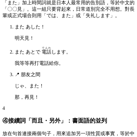
「また」加上時間詞就是日本人最常用的告別語，等於中文的
「〇〇見」。這一組只要背起來，日常道別完全不用想。對長
輩或正式場合則用「では、また」或「失礼します」。
また あした！
明天見！
でんわ
また あとで
電話
します。
我等等再打電話給你。
📍
朋友之間
じゃ、また！
那，再見！
4
④接續詞「而且・另外」：書面語的並列
放在句首連接兩個句子，用來追加另一項性質或事實，等於中