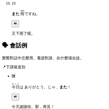
10
あめ
また
雨
ですね。
🔊
又下雨了呢。
🗣 會話例
實際對話中怎麼用。看誰對誰、在什麼場合說。
📍
下課後道別
陳
きょう
今日
は ありがとう。じゃ、
また
！
🔊
今天謝謝你。那，再見！