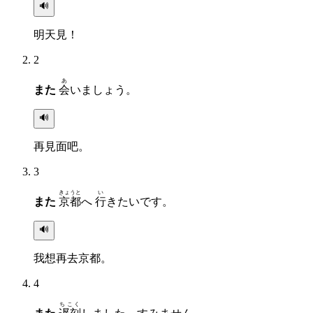
🔊
明天見！
2
あ
また
会
いましょう。
🔊
再見面吧。
3
きょうと
い
また
京都
へ
行
きたいです。
🔊
我想再去京都。
4
ちこく