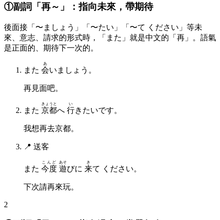
①副詞「再～」：指向未來，帶期待
後面接「〜ましょう」「〜たい」「〜て ください」等未
來、意志、請求的形式時，「また」就是中文的「再」。語氣
是正面的、期待下一次的。
あ
また
会
いましょう。
再見面吧。
きょうと
い
また
京都
へ
行
きたいです。
我想再去京都。
📍
送客
こんど
あそ
き
また
今度
遊
びに
来
て ください。
下次請再來玩。
2