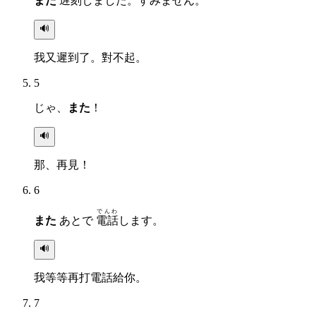
また
遅刻
しました。すみません。
🔊
我又遲到了。對不起。
5
じゃ、
また
！
🔊
那、再見！
6
でんわ
また
あとで
電話
します。
🔊
我等等再打電話給你。
7