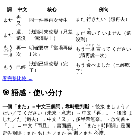
詞
中文
核心
例句
い
再、
また
行
きたい（想再去）
また
同一件事再次發生
又
つ
還、
狀態尚未改變（只差
まだ
着
いて いません（還
まだ
還沒
一個濁點！）
沒到）
いちど
い
もう
再一
明確要求「當場再做
もう
一度
言
って ください
いちど
次
1 次」
一度
（請再說一次）
た
狀態已經改變（完
もう
食
べました（已經吃
もう
已經
了）
了）
看完整比較 →
🎯 語感・使い分け
一個「また」＝中文三個詞，靠時態判斷
・後接 ましょう／
たい／て ください（未來・意志）→ 中文「再」。 ・後接 ま
した／た（過去）→ 中文「又」，多半帶無奈。 ・放句首＋
「、」→ 中文「而且」，書面語。 ・「また＋時間詞」是固
らいしゅう
こんど
定告別語：また あした／また
来週
／また
今度
。