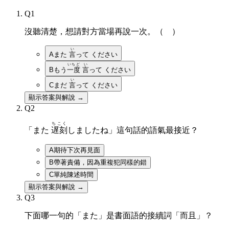
Q
1
沒聽清楚，想請對方當場再說一次。（ ）
い
A
また
言
って ください
いちど
い
B
もう
一度
言
って ください
い
C
まだ
言
って ください
顯示答案與解說 →
Q
2
ちこく
「また
遅刻
しましたね」這句話的語氣最接近？
A
期待下次再見面
B
帶著責備，因為重複犯同樣的錯
C
單純陳述時間
顯示答案與解說 →
Q
3
下面哪一句的「また」是書面語的接續詞「而且」？