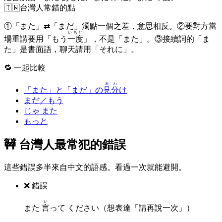
🇹🇼
台灣人常錯的點
①「また」⇄「まだ」濁點一個之差，意思相反。②要對方當
いちど
場重講要用「もう
一度
」，不是「また」。③接續詞的「ま
た」是書面語，聊天請用「それに」。
🔁 一起比較
みわ
「また」と「まだ」の
見分
け
まだ／もう
じゃ また
もっと
🚧 台灣人最常犯的錯誤
這些錯誤多半來自中文的語感。看過一次就能避開。
❌ 錯誤
い
また
言
って ください（想表達「請再說一次」）