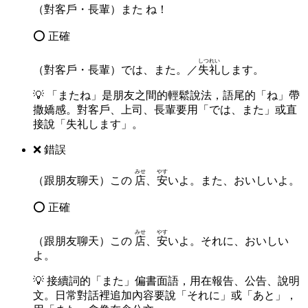
（對客戶・長輩）また ね！
⭕ 正確
しつれい
（對客戶・長輩）では、また。／
失礼
します。
💡
「またね」是朋友之間的輕鬆說法，語尾的「ね」帶
撒嬌感。對客戶、上司、長輩要用「では、また」或直
接說「失礼します」。
❌ 錯誤
みせ
やす
（跟朋友聊天）この
店
、
安
いよ。また、おいしいよ。
⭕ 正確
みせ
やす
（跟朋友聊天）この
店
、
安
いよ。それに、おいしい
よ。
💡
接續詞的「また」偏書面語，用在報告、公告、說明
文。日常對話裡追加內容要說「それに」或「あと」，