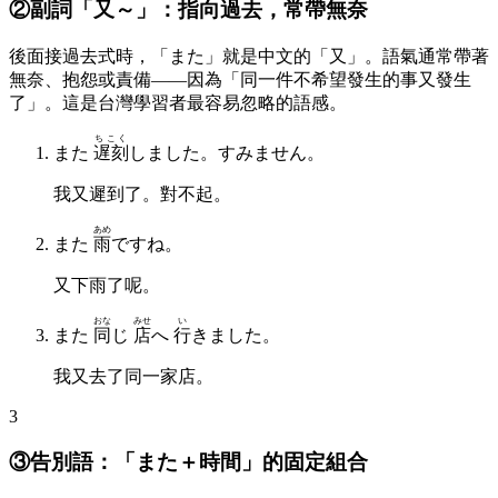
②副詞「又～」：指向過去，常帶無奈
後面接過去式時，「また」就是中文的「又」。語氣通常帶著
無奈、抱怨或責備——因為「同一件不希望發生的事又發生
了」。這是台灣學習者最容易忽略的語感。
ちこく
また
遅刻
しました。すみません。
我又遲到了。對不起。
あめ
また
雨
ですね。
又下雨了呢。
おな
みせ
い
また
同
じ
店
へ
行
きました。
我又去了同一家店。
3
③告別語：「また＋時間」的固定組合