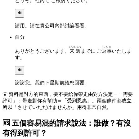
どうぞ。
社内
で ご
検討
ください。
🔊
請用。請在貴公司內部討論看看。
自分
らいしゅう
へんじ
ありがとうございます。
来週
までに ご
返事
いたしま
す。
🔊
謝謝您。我們下星期前給您回覆。
💡
資料是對方的東西，要不要給你帶走由對方決定＝「需要
許可」；帶走對你有幫助＝「受到恩惠」。兩個條件都成立，
所以「させていただけませんか」用得非常自然。
🆚
五個容易混的請求說法：誰做？有沒
有得到許可？