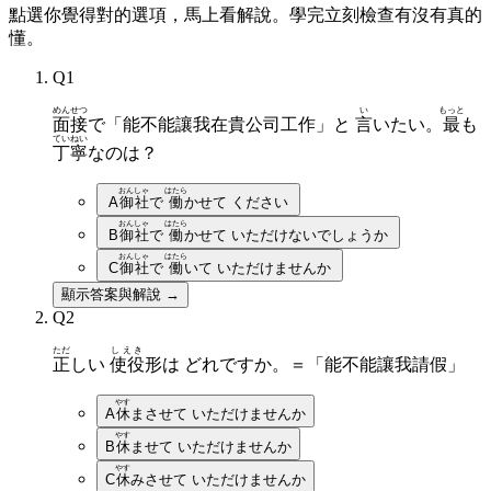
點選你覺得對的選項，馬上看解說。學完立刻檢查有沒有真的
懂。
Q
1
めんせつ
い
もっと
面接
で「能不能讓我在貴公司工作」と
言
いたい。
最
も
ていねい
丁寧
なのは？
おんしゃ
はたら
A
御社
で
働
かせて ください
おんしゃ
はたら
B
御社
で
働
かせて いただけないでしょうか
おんしゃ
はたら
C
御社
で
働
いて いただけませんか
顯示答案與解說 →
Q
2
ただ
しえき
正
しい
使役
形は どれですか。＝「能不能讓我請假」
やす
A
休
まさせて いただけませんか
やす
B
休
ませて いただけませんか
やす
C
休
みさせて いただけませんか