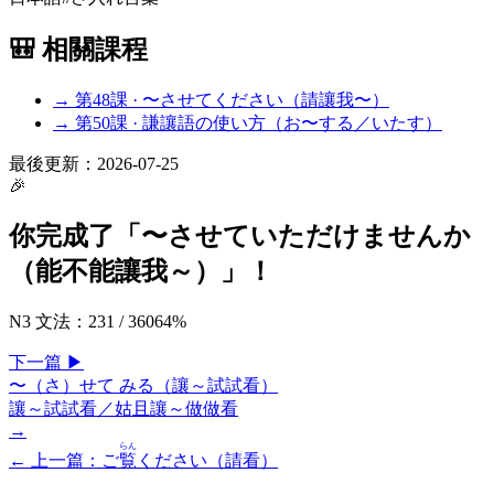
🎒 相關課程
→ 第
48
課 ·
〜させてください（請讓我〜）
→ 第
50
課 ·
謙讓語の使い方（お〜する／いたす）
最後更新：
2026-07-25
🎉
你完成了「
〜させていただけませんか
（能不能讓我～）
」！
N3 文法
：
231
/
360
64
%
下一
篇
▶
〜（さ）せて みる（讓～試試看）
讓～試試看／姑且讓～做做看
→
らん
← 上一
篇
：
ご
覧
ください（請看）