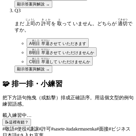
顯示答案與解說 →
Q
3
じょうし
きょか
と
てきせつ
まだ
上司
の
許可
を
取
って いません。どちらが
適切
で
すか。
あした
そうたい
A
明日
早退
させて いただきます
あした
そうたい
B
明日
早退
させて いただけませんか
あした
そうたい
C
明日
早退
して いただけませんか
顯示答案與解說 →
🧩 排一排・小練習
把下方語句拖曳（或點擊）排成正確語序。用這個文型的例句
練習語感。
載入練習中…
📝
這裡有錯？
#
敬語
#
使役
#
謙譲
#
許可
#
sasete-itadakemasenka
#
面接
#
ビジネス
日本語
#
さ入れ言葉