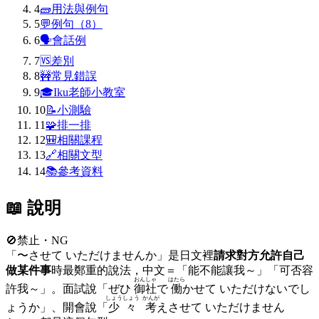
4
🧱
用法與例句
5
💬
例句（8）
6
🗣
會話例
7
🆚
差別
8
🚧
常見錯誤
9
🎓
Iku老師小教室
10
📝
小測驗
11
🧩
排一排
12
🎒
相關課程
13
🔗
相關文型
14
📚
參考資料
📖 說明
🚫
禁止・NG
「〜させて いただけませんか」是日文裡
請求對方允許自己
做某件事
時最鄭重的說法，中文＝「能不能讓我～」「可否容
おんしゃ
はたら
許我～」。面試說「ぜひ
御社
で
働
かせて いただけないでし
しょうしょう
かんが
ょうか」、開會說「
少々
考
えさせて いただけません