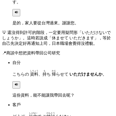
す。
🔊
是的，家人要從台灣過來。謝謝您。
💡
還沒得到許可的階段，一定要用疑問形「いただけないで
しょうか」。這時若說成「休ませて いただきます」，等於
自己先決定好再通知上司，日本職場會覺得沒禮貌。
📍
商談中想把資料帶回公司研究
自分
しりょう
も
かえ
こちらの
資料
、
持
ち
帰
らせて
いただけませんか
。
🔊
這份資料，能不能讓我帶回去呢？
客戶
しゃない
けんとう