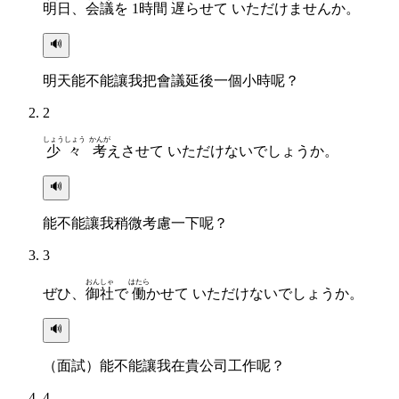
明日
、
会議
を
1時間
遅
らせて いただけませんか。
🔊
明天能不能讓我把會議延後一個小時呢？
2
しょうしょう
かんが
少々
考
えさせて いただけないでしょうか。
🔊
能不能讓我稍微考慮一下呢？
3
おんしゃ
はたら
ぜひ、
御社
で
働
かせて いただけないでしょうか。
🔊
（面試）能不能讓我在貴公司工作呢？
4