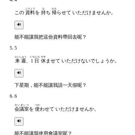
しりょう
も
かえ
この
資料
を
持
ち
帰
らせて いただけませんか。
🔊
能不能讓我把這份資料帶回去呢？
5
らいしゅう
いちにち
やす
来週
、
1日
休
ませて いただけないでしょうか。
🔊
下星期，能不能讓我請一天假呢？
6
かいぎしつ
つか
会議室
を
使
わせて いただけませんか。
🔊
能不能讓我使用會議室呢？