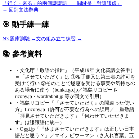
「行く・来る」的兩個謙譲語——關鍵是「對誰謙虛」
←
回到文法辭典
🎯 動手練一練
N3
題庫測驗 →
文の組み立て練習 →
📚 參考資料
・
文化庁「敬語の指針」（平成19年 文化審議会答申）
＝「させていただく」は ①相手側又は第三者の許可を
受けて行い ②そのことで恩恵を受ける事実や気持ちの
ある場合に使う（bunka.go.jp／福島リコピー f-
ricopy.jp・wordrabbit.jp 等が同文で引用）
・
福島リコピー「『させていただく』の間違った使い
方」f-ricopy.jp（許可が不要な行為への誤用／二重敬語
「拝見させていただきます」「伺わせていただきま
す」は謙譲語に統一）
・
Oggi.jp「『休まさせていただきます』は正しい日本
語だと思う？」／マイナビウーマン（さ入れ言葉。五