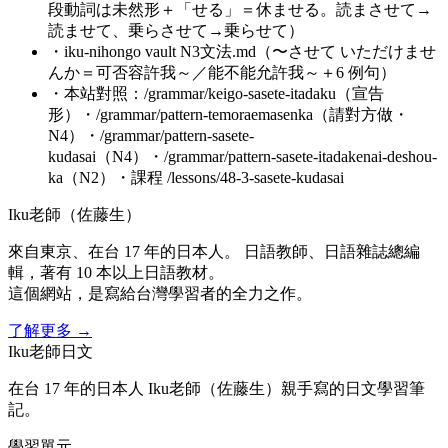
段動詞は未然形＋「せる」＝休ませる。読まさせて→
読ませて、乗らさせて→乗らせて）
・
iku-nihongo vault N3文法.md（〜させて いただけませ
んか＝可否容許我～／能不能允許我～＋6 例句）
・
本站對照：/grammar/keigo-sasete-itadaku（宣告
形）・/grammar/pattern-temoraemasenka（請對方做・
N4）・/grammar/pattern-sasete-
kudasai（N4）・/grammar/pattern-sasete-itadakenai-deshou-
ka（N2）・課程 /lessons/48-3-sasete-kudasai
Iku老師（佐藤生）
來自東京、在台 17 年的日本人。 日語教師、日語雜誌總編
輯，著有 10 本以上日語教材。
這個網站，是寫給台灣學習者的全力之作。
了解更多
→
Iku老師日文
在台 17 年的日本人 Iku老師（佐藤生）親手寫的日文學習筆
記。
學習單元