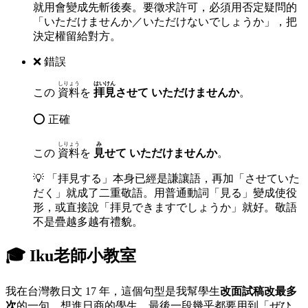
就用會變成先斬後奏。要徵求許可，必須用否定疑問的
「いただけませんか／いただけないでしょうか」，把
決定權留給對方。
❌ 錯誤
しりょう
はいけん
この
資料
を
拝見
させて いただけませんか
。
⭕ 正確
しりょう
み
この
資料
を
見
せて いただけませんか
。
💡
「拝見する」本身已經是謙讓語，再加「させていた
だく」就成了二重敬語。用普通動詞「見る」變成使役
形，或直接說「拝見できますでしょうか」就好。敬語
不是疊越多越有禮貌。
🎓 Iku老師小教室
我在台灣教日文 17 年，這個句型是我幫學生
改面試稿改最多
次
的一句。想進日商的學生，最後一段幾乎都要用到「ぜひ