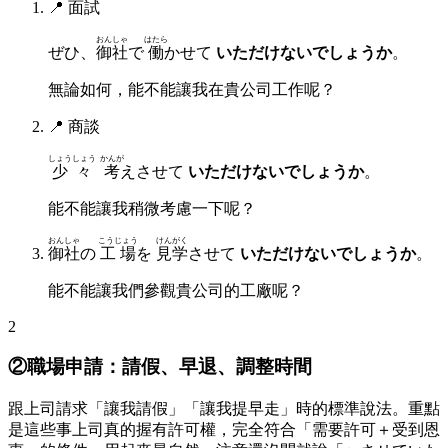
📍
面試
おんしゃ
はたら
ぜひ、
御社
で
働
かせて
いただけないでしょうか
。
無論如何，能不能讓我在貴公司工作呢？
📍
商談
しょうしょう
かんが
少々
考
えさせて
いただけないでしょうか
。
能不能讓我稍微考慮一下呢？
おんしゃ
こうじょう
けんがく
御社
の
工場
を
見学
させて
いただけないでしょうか
。
能不能讓我們參觀貴公司的工廠呢？
2
②職場申請：請假、早退、調整時間
跟上司請求「讓我請假」「讓我提早走」時的標準說法。重點
是這些事上司真的握有許可權，完全符合「需要許可＋受到恩