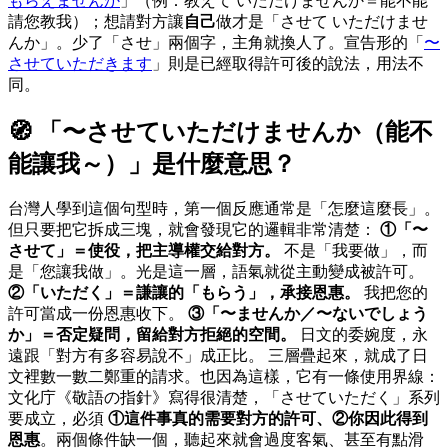
もらえませんか
」（例：
教
えて いただけませんか＝能不能
請您教我）；想請對方讓
自己
做才是「させて いただけませ
んか」。少了「させ」兩個字，主角就換人了。宣告形的「
〜
させていただきます
」則是已經取得許可後的說法，用法不
同。
🧭 「
〜させていただけませんか（能不
能讓我～）
」是什麼意思？
台灣人學到這個句型時，第一個反應通常是「怎麼這麼長」。
但只要把它拆成三塊，就會發現它的邏輯非常清楚：
①「〜
させて」＝使役，把主導權交給對方。
不是「我要做」，而
是「您讓我做」。光是這一層，語氣就從主動變成被許可。
②「いただく」＝謙讓的「もらう」，承接恩惠。
我把您的
許可當成一份恩惠收下。
③「〜ませんか／〜ないでしょう
か」＝否定疑問，留給對方拒絕的空間。
日文的委婉度，永
遠跟「對方有多容易說不」成正比。 三層疊起來，就成了日
文裡數一數二鄭重的請求。也因為這樣，它有一條使用界線：
文化庁《敬語の指針》寫得很清楚，「させていただく」系列
要成立，必須
①這件事真的需要對方的許可、②你因此得到
恩惠
。兩個條件缺一個，聽起來就會過度客氣、甚至有點滑