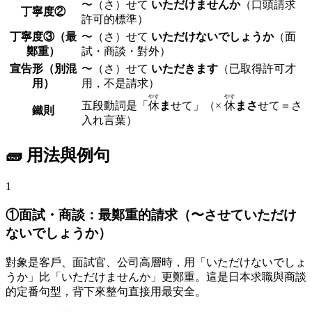
〜（さ）せて
いただけませんか
（口頭請求
丁寧度②
許可的標準）
丁寧度③（最
〜（さ）せて
いただけないでしょうか
（面
鄭重）
試・商談・對外）
宣告形（別混
〜（さ）せて
いただきます
（已取得許可才
用）
用，不是請求）
やす
やす
五段動詞是「
休
ま
せて」
（×
休
まさ
せて＝さ
鐵則
入れ言葉）
🧱 用法與例句
1
①面試・商談：最鄭重的請求（〜させていただけ
ないでしょうか）
對象是客戶、面試官、公司高層時，用「いただけないでしょ
うか」比「いただけませんか」更鄭重。這是日本求職與商談
的定番句型，背下來整句直接用最安全。