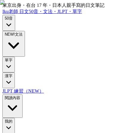
東京出身・在台 17 年・日本人親手寫的日文筆記
Iku老師
日文
50音・文法・JLPT・單字
50音
NEW!
文法
單字
漢字
JLPT 練習（NEW）
閱讀內容
我的