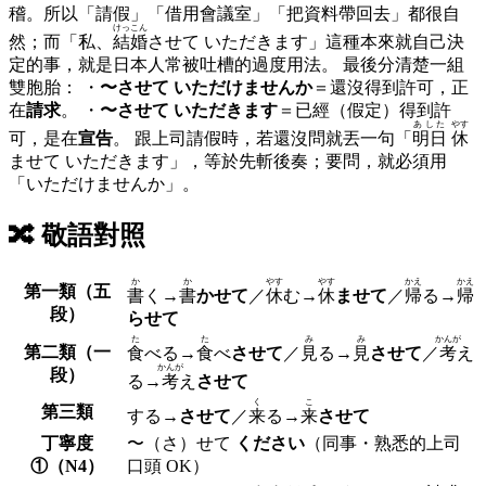
稽。所以「請假」「借用會議室」「把資料帶回去」都很自
けっこん
然；而「私、
結婚
させて いただきます」這種本來就自己決
定的事，就是日本人常被吐槽的過度用法。 最後分清楚一組
雙胞胎： ・
〜させて いただ
けませんか
＝還沒得到許可，正
在
請求
。 ・
〜させて いただ
きます
＝已經（假定）得到許
あした
やす
可，是在
宣告
。 跟上司請假時，若還沒問就丟一句「
明日
休
ませて いただきます」，等於先斬後奏；要問，就必須用
「いただけませんか」。
🔀
敬語對照
か
か
やす
やす
かえ
かえ
第一類（五
書
く→
書
かせて
／
休
む→
休
ませて
／
帰
る→
帰
段）
らせて
た
た
み
み
かんが
第二類（一
食
べる→
食
べ
させて
／
見
る→
見
させて
／
考
え
かんが
段）
る→
考
え
させて
く
こ
第三類
する→
させて
／
来
る→
来
させて
丁寧度
〜（さ）せて
ください
（同事・熟悉的上司
①（N4）
口頭 OK）