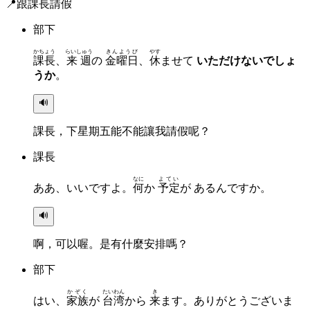
📍
跟課長請假
部下
かちょう
らいしゅう
きんようび
やす
課長
、
来週
の
金曜日
、
休
ませて
いただけないでしょ
うか
。
🔊
課長，下星期五能不能讓我請假呢？
課長
なに
よてい
ああ、いいですよ。
何
か
予定
が あるんですか。
🔊
啊，可以喔。是有什麼安排嗎？
部下
かぞく
たいわん
き
はい、
家族
が
台湾
から
来
ます。ありがとうございま