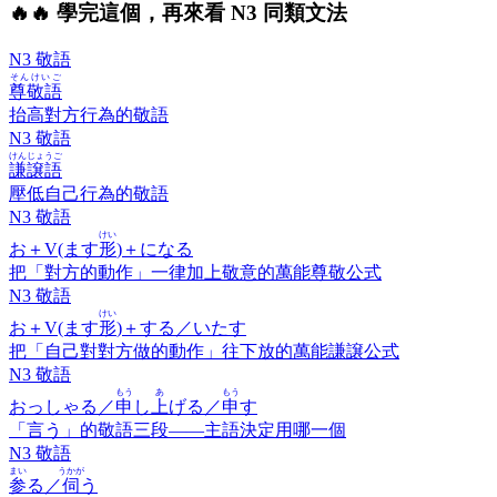
🔥
🔥 學完這個，再來看 N3 同類文法
N3 敬語
そんけいご
尊敬語
抬高對方行為的敬語
N3 敬語
けんじょうご
謙譲語
壓低自己行為的敬語
N3 敬語
けい
お＋V(ます
形
)＋になる
把「對方的動作」一律加上敬意的萬能尊敬公式
N3 敬語
けい
お＋V(ます
形
)＋する／いたす
把「自己對對方做的動作」往下放的萬能謙譲公式
N3 敬語
もう
あ
もう
おっしゃる／
申
し
上
げる／
申
す
「言う」的敬語三段——主語決定用哪一個
N3 敬語
まい
うかが
参
る／
伺
う