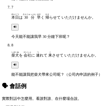
7
ほんじつ
さんじゅっぷん
はや
かえ
本日
は
30分
早
く
帰
らせて いただけませんか。
🔊
今天能不能讓我早 30 分鐘下班呢？
8
しばいぬ
かいしゃ
つ
こ
柴犬
を
会社
に
連
れて
来
させて いただけませんか。
🔊
能不能讓我把柴犬帶來公司呢？（公司內申請的例子）
🗣 會話例
實際對話中怎麼用。看誰對誰、在什麼場合說。