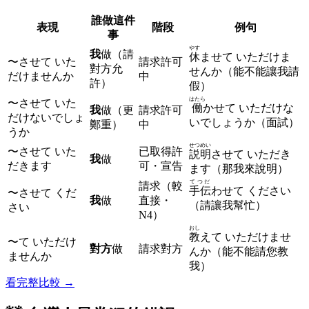
誰做這件
表現
階段
例句
事
やす
我
做（請
休
ませて いただけま
〜させて いた
請求許可
對方允
せんか（能不能讓我請
だけませんか
中
許）
假）
はたら
〜させて いた
働
かせて いただけな
我
做（更
請求許可
だけないでしょ
いでしょうか（面試）
鄭重）
中
うか
せつめい
〜させて いた
已取得許
説明
させて いただき
我
做
だきます
可・宣告
ます（那我來說明）
てつだ
請求（較
手伝
わせて ください
〜させて くだ
我
做
直接・
（請讓我幫忙）
さい
N4）
おし
教
えて いただけませ
〜て いただけ
對方
做
請求對方
んか（能不能請您教
ませんか
我）
看完整比較 →