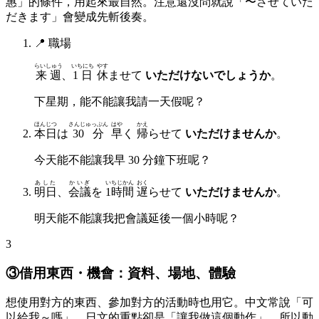
惠」的條件，用起來最自然。注意還沒問就說「〜させていた
だきます」會變成先斬後奏。
📍
職場
らいしゅう
いちにち
やす
来週
、
1日
休
ませて
いただけないでしょうか
。
下星期，能不能讓我請一天假呢？
ほんじつ
さんじゅっぷん
はや
かえ
本日
は
30分
早
く
帰
らせて
いただけませんか
。
今天能不能讓我早 30 分鐘下班呢？
あした
かいぎ
いちじかん
おく
明日
、
会議
を
1時間
遅
らせて
いただけませんか
。
明天能不能讓我把會議延後一個小時呢？
3
③借用東西・機會：資料、場地、體驗
想使用對方的東西、參加對方的活動時也用它。中文常說「可
以給我～嗎」，日文的重點卻是「讓我做這個動作」，所以動