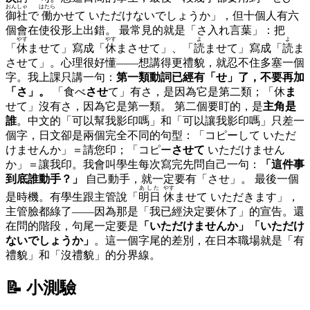
おんしゃ
はたら
御社
で
働
かせて いただけないでしょうか」，但十個人有六
個會在使役形上出錯。 最常見的就是「さ入れ言葉」：把
やす
やす
よ
よ
「
休
ませて」寫成「
休
まさせて」、「
読
ませて」寫成「
読
ま
させて」。心理很好懂——想講得更禮貌，就忍不住多塞一個
字。我上課只講一句：
第一類動詞已經有「せ」了，不要再加
「さ」。
「食べ
させ
て」有さ，是因為它是第二類；「休
ま
せて」沒有さ，因為它是第一類。 第二個要盯的，是
主角是
誰
。中文的「可以幫我影印嗎」和「可以讓我影印嗎」只差一
個字，日文卻是兩個完全不同的句型：「コピーして いただ
けませんか」＝請您印；「コピー
させて
いただけません
か」＝讓我印。我會叫學生每次寫完先問自己一句：
「這件事
到底誰動手？」
自己動手，就一定要有「させ」。 最後一個
あした
やす
是時機。有學生跟主管說「
明日
休
ませて いただきます」，
主管臉都綠了——因為那是「我已經決定要休了」的宣告。還
在問的階段，句尾一定要是
「いただけませんか」「いただけ
ないでしょうか」
。這一個字尾的差別，在日本職場就是「有
禮貌」和「沒禮貌」的分界線。
📝 小測驗