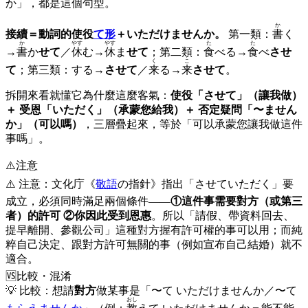
か」，都是這個句型。
か
接續＝動詞的使役
て形
＋いただけませんか。
第一類：
書
く
か
やす
やす
た
た
→
書
か
せて
／
休
む→
休
ま
せて
；第二類：
食
べる→
食
べ
させ
く
こ
て
；第三類：する→
させて
／
来
る→
来
させて
。
拆開來看就懂它為什麼這麼客氣：
使役「させて」（讓我做）
＋ 受恩「いただく」（承蒙您給我）＋ 否定疑問「〜ません
か」（可以嗎）
，三層疊起來，等於「可以承蒙您讓我做這件
事嗎」。
⚠️
注意
⚠️ 注意：文化庁《
敬語
の指針》指出「させていただく」要
成立，必須同時滿足兩個條件——
①這件事需要對方（或第三
者）的許可 ②你因此受到恩惠
。所以「請假、帶資料回去、
提早離開、參觀公司」這種對方握有許可權的事可以用；而純
粹自己決定、跟對方許可無關的事（例如宣布自己結婚）就不
適合。
🆚
比較・混淆
💡 比較：想請
對方
做某事是「〜て いただけませんか／〜て
おし