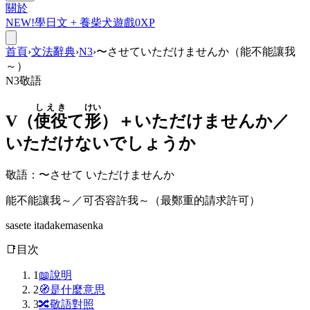
關於
NEW!
學日文 +
養柴犬
遊戲
0
XP
首頁
›
文法辭典
›
N3
›
〜させていただけませんか（能不能讓我
～）
N3
敬語
しえき
けい
V（
使役
て
形
）＋
いただけませんか／
いただけないでしょうか
敬語
：
〜させて いただけませんか
能不能讓我～／可否容許我～（最鄭重的請求許可）
sasete itadakemasenka
📑
目次
1
📖
說明
2
🧭
是什麼意思
3
🔀
敬語對照