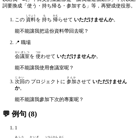
詞要換成「使う・持ち帰る・参加する」等，再變成使役形。
しりょう
も
かえ
この
資料
を
持
ち
帰
らせて
いただけませんか
。
能不能讓我把這份資料帶回去呢？
📍
職場
かいぎしつ
つか
会議室
を
使
わせて
いただけませんか
。
能不能讓我使用會議室呢？
じかい
さんか
次回
の プロジェクトに
参加
させて
いただけません
か
。
能不能讓我參加下次的專案呢？
💬 例句
(
8
)
1
あした
かいぎ
いちじかん
おく