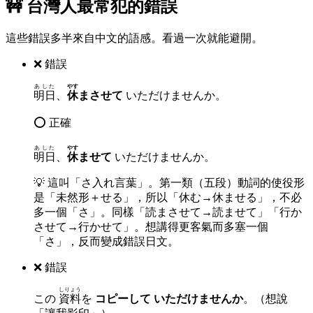
🚧 台灣人最常犯的錯誤
這些錯誤多半來自中文的語感。看過一次就能避開。
❌ 錯誤
あした
やす
明日
、
休
まさせて
いただけませんか。
⭕ 正確
あした
やす
明日
、
休
ませて
いただけませんか。
💡
這叫「さ入れ言葉」。第一類（五段）動詞的使役形
是「未然形＋せる」，所以「休む→休ませる」，不必
多一個「さ」。同樣「読まさせて→読ませて」「行か
させて→行かせて」。想講得更客氣而多塞一個
「さ」，反而變成錯誤日文。
❌ 錯誤
しりょう
この
資料
を
コピーして いただけませんか
。（想說